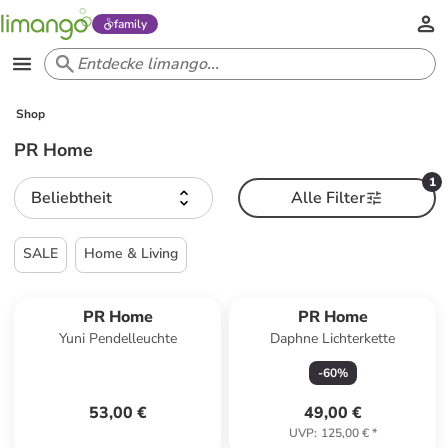
family
Shop
PR Home
1
Beliebtheit
Alle Filter
SALE
Home & Living
PR Home
PR Home
Yuni Pendelleuchte
Daphne Lichterkette
-
60
%
53,00 €
49,00 €
UVP
:
125,00 €
*