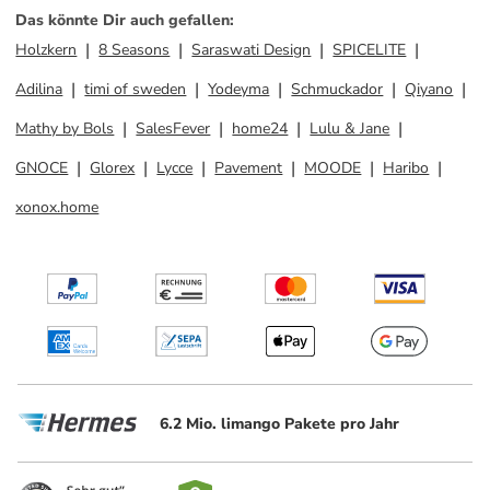
Das könnte Dir auch gefallen
:
Holzkern
8 Seasons
Saraswati Design
SPICELITE
Adilina
timi of sweden
Yodeyma
Schmuckador
Qiyano
Mathy by Bols
SalesFever
home24
Lulu & Jane
GNOCE
Glorex
Lycce
Pavement
MOODE
Haribo
xonox.home
6.2 Mio. limango Pakete pro Jahr