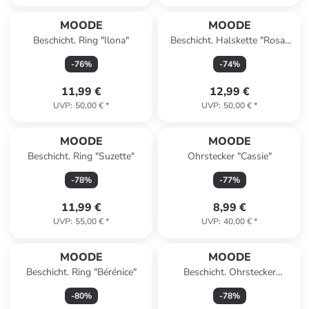
MOODE
MOODE
Beschicht. Ring "Ilona"
Beschicht. Halskette "Rosa"
mit Anhänger - (L)42 cm
-
76
%
-
74
%
11,99 €
12,99 €
UVP
:
50,00 €
*
UVP
:
50,00 €
*
MOODE
MOODE
Beschicht. Ring "Suzette"
Ohrstecker "Cassie"
-
78
%
-
77
%
11,99 €
8,99 €
UVP
:
55,00 €
*
UVP
:
40,00 €
*
MOODE
MOODE
Beschicht. Ring "Bérénice"
Beschicht. Ohrstecker
"Philomena"
-
80
%
-
78
%