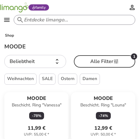
family
Shop
MOODE
1
Beliebtheit
Alle Filter
Weihnachten
SALE
Ostern
Damen
MOODE
MOODE
Beschicht. Ring "Vanessa"
Beschicht. Ring "Louna"
-
78
%
-
74
%
11,99 €
12,99 €
UVP
:
55,00 €
*
UVP
:
50,00 €
*