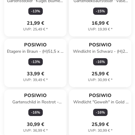
Gartenstecker ''Kugel Blumen''
Gartendekoaufsteller ''Vase''
in Creme/ Gelb - (H)18 x Ø 15
in Orange - (B)17,5 x (H)50 x
-
13
%
-
15
%
cm
(T)7 cm
21,99 €
16,99 €
UVP
:
25,49 €
*
UVP
:
19,99 €
*
POSIWIO
POSIWIO
Etagere in Braun - (H)51,5 x Ø
Windlicht in Schwarz - (H)23
30 cm
x Ø 18 cm
-
13
%
-
16
%
33,99 €
25,99 €
UVP
:
39,49 €
*
UVP
:
30,99 €
*
POSIWIO
POSIWIO
Gartenschild in Rostrot -
Windlicht "Geweih" in Gold -
(B)13 x (H)128 x (T)11 cm
(H)11 x Ø 16 cm
-
16
%
-
16
%
30,99 €
25,99 €
UVP
:
36,99 €
*
UVP
:
30,99 €
*