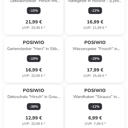
Dekoaufsteller "Hirsch mit
Rankgitter in Rostrot - (L)99 x
Tannen" in Hellbraun - (B)40 x
(B)40,5 cm
-
15
%
-
22
%
(H)25,5 x (T)6 cm
21,99 €
16,99 €
UVP
:
25,99 €
*
UVP
:
21,99 €
*
POSIWIO
POSIWIO
Gartenstecker ''Herz'' in Silber
Wasserspeier ''Frosch'' in
- (B)15 x (H)20 x (T)6 cm
Braun - (B)13 x (H)8 x (T)10
-
19
%
-
29
%
cm
16,99 €
17,99 €
UVP
:
20,99 €
*
UVP
:
25,49 €
*
POSIWIO
POSIWIO
Dekoschale "Hirsch" in Grau -
Wandhaken ''Strauss'' in
(B)33,5 x (H)19,5 x (T)22 cm
Braun - (B)10 x (H)8,5 x (T)5
-
38
%
-
12
%
cm
12,99 €
6,99 €
UVP
:
20,99 €
*
UVP
:
7,99 €
*