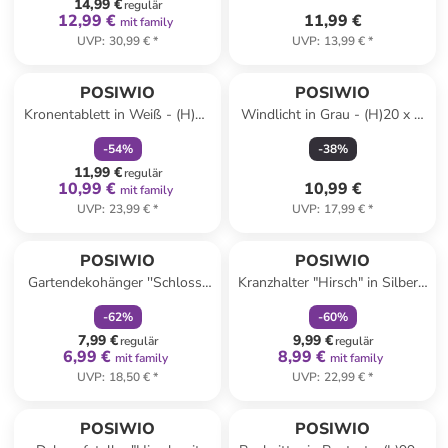
14,99 €
regulär
12,99 €
11,99 €
mit family
UVP
:
30,99 €
*
UVP
:
13,99 €
*
family
rabatt
POSIWIO
POSIWIO
Kronentablett in Weiß - (H)28
Windlicht in Grau - (H)20 x Ø
x Ø 18 cm
10 cm
-
54
%
-
38
%
11,99 €
regulär
10,99 €
10,99 €
mit family
UVP
:
23,99 €
*
UVP
:
17,99 €
*
family
rabatt
family
rabatt
POSIWIO
POSIWIO
Gartendekohänger ''Schloss''
Kranzhalter "Hirsch" in Silber -
in Braun - (B)7 x (H)13 x (T)2
(B)19 x (H)27 x (T)9 cm
-
62
%
-
60
%
cm
7,99 €
9,99 €
regulär
regulär
6,99 €
8,99 €
mit family
mit family
UVP
:
18,50 €
*
UVP
:
22,99 €
*
POSIWIO
POSIWIO