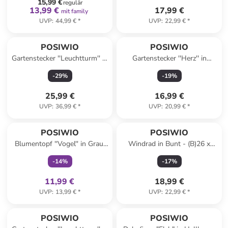
15,99 €
regulär
13,99 €
17,99 €
mit family
UVP
:
44,99 €
*
UVP
:
22,99 €
*
POSIWIO
POSIWIO
Gartenstecker ''Leuchtturm'' in
Gartenstecker ''Herz'' in
Rot/ Weiß - (B)19 x (H)136 x
Bordeaux - (B)15 x (H)20 x
-
29
%
-
19
%
(T)10 cm
(T)6 cm
25,99 €
16,99 €
UVP
:
36,99 €
*
UVP
:
20,99 €
*
family
exklusiv
POSIWIO
POSIWIO
Blumentopf ''Vogel'' in Grau/
Windrad in Bunt - (B)26 x
Hellbraun - (B)11 x (H)12 x
(H)130 x (T)8,5 cm
-
14
%
-
17
%
(T)15,5 cm
11,99 €
18,99 €
UVP
:
13,99 €
*
UVP
:
22,99 €
*
POSIWIO
POSIWIO