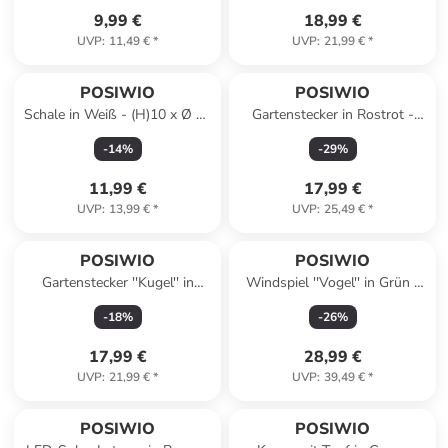
9,99 €
18,99 €
UVP
:
11,49 €
*
UVP
:
21,99 €
*
POSIWIO
POSIWIO
Schale in Weiß - (H)10 x Ø 32
Gartenstecker in Rostrot -
cm
(B)25 x (H)138 x (T)9 cm
-
14
%
-
29
%
11,99 €
17,99 €
UVP
:
13,99 €
*
UVP
:
25,49 €
*
POSIWIO
POSIWIO
Gartenstecker ''Kugel'' in
Windspiel ''Vogel'' in Grün -
Silber - (H)19 x Ø 15 cm
(B)33 x (H)121 x (T)115 cm
-
18
%
-
26
%
17,99 €
28,99 €
UVP
:
21,99 €
*
UVP
:
39,49 €
*
family
rabatt
POSIWIO
POSIWIO