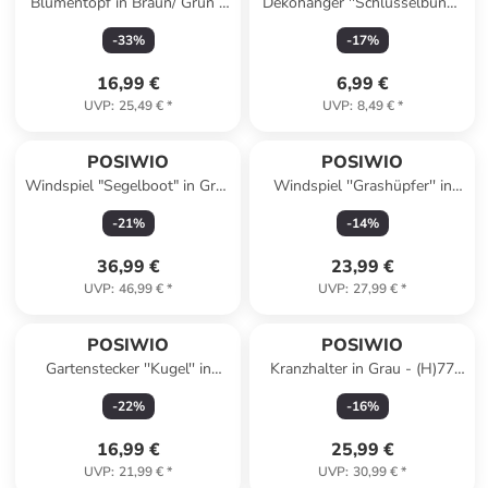
Blumentopf in Braun/ Grün -
Dekohänger ''Schlüsselbund''
(B)33,5 x (H)30 x (T)15,5 cm
in Braun - (L)22 cm
-
33
%
-
17
%
16,99 €
6,99 €
UVP
:
25,49 €
*
UVP
:
8,49 €
*
POSIWIO
POSIWIO
Windspiel "Segelboot" in Grau
Windspiel ''Grashüpfer'' in
- (B)78 x (H)126 cm
Grün - (B)64 x (H)128 x (T)8
-
21
%
-
14
%
cm
36,99 €
23,99 €
UVP
:
46,99 €
*
UVP
:
27,99 €
*
POSIWIO
POSIWIO
Gartenstecker ''Kugel'' in
Kranzhalter in Grau - (H)77
Bordeaux - (H)21 x Ø 15 cm
cm
-
22
%
-
16
%
16,99 €
25,99 €
UVP
:
21,99 €
*
UVP
:
30,99 €
*