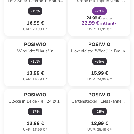
LED-Solar-Laterne in Braun -
Krone mit Topf in Grau -
(H)24,5 x Ø 17,5 cm
(H)32,5 x Ø 26 cm
-
19
%
-
28
%
24,99 €
regulär
16,99 €
22,99 €
mit family
UVP
:
20,99 €
*
UVP
:
31,99 €
*
POSIWIO
POSIWIO
Windlicht "Haus" in
Hakenleiste ''Vögel'' in Braun -
Dunkelbraun - (B)10 x (H)24 x
(B)34 x (H)17 x (T)4 cm
-
15
%
-
36
%
(T)13 cm
13,99 €
15,99 €
UVP
:
16,49 €
*
UVP
:
24,99 €
*
POSIWIO
POSIWIO
Glocke in Beige - (H)24 Ø 14
Gartenstecker ''Giesskanne'' in
cm
Braun - (B)12 x (H)11,5 x
-
17
%
-
25
%
(T)11 cm
13,99 €
18,99 €
UVP
:
16,99 €
*
UVP
:
25,49 €
*