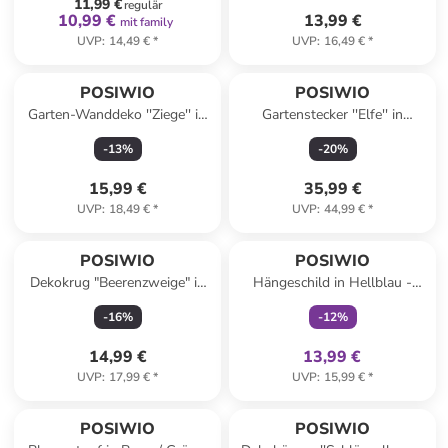
11,99 €
regulär
10,99 €
13,99 €
mit family
UVP
:
14,49 €
*
UVP
:
16,49 €
*
POSIWIO
POSIWIO
Garten-Wanddeko ''Ziege'' in
Gartenstecker ''Elfe'' in
Schwarz - (B)20 x (H)35 x
Orange - (B)42 x (H)47 x
-
13
%
-
20
%
(T)3 cm
(T)14 cm
15,99 €
35,99 €
UVP
:
18,49 €
*
UVP
:
44,99 €
*
family
exklusiv
POSIWIO
POSIWIO
Dekokrug "Beerenzweige" in
Hängeschild in Hellblau -
Creme - (H)18,5 cm
(L)40 x (B)35 cm
-
16
%
-
12
%
14,99 €
13,99 €
UVP
:
17,99 €
*
UVP
:
15,99 €
*
POSIWIO
POSIWIO