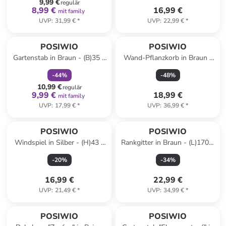
9,99 €
regulär
8,99 €
16,99 €
mit family
UVP
:
31,99 €
*
UVP
:
22,99 €
*
family
rabatt
POSIWIO
POSIWIO
Gartenstab in Braun - (B)35 x
Wand-Pflanzkorb in Braun -
(H)85 cm
(B)37 x (H)57 x (T)20 cm
-
44
%
-
48
%
10,99 €
regulär
9,99 €
18,99 €
mit family
UVP
:
17,99 €
*
UVP
:
36,99 €
*
POSIWIO
POSIWIO
Windspiel in Silber - (H)43 x
Rankgitter in Braun - (L)170 x
Ø 8 cm
(B)41 cm
-
20
%
-
34
%
16,99 €
22,99 €
UVP
:
21,49 €
*
UVP
:
34,99 €
*
family
rabatt
family
rabatt
POSIWIO
POSIWIO