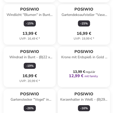
POSIWIO
POSIWIO
Windlicht ''Blumen'' in Bunt -
Gartendekoaufsteller ''Vase''
(H)18 x Ø 12 cm
in Orange - (B)14 x (H)37 x
-
15
%
-
15
%
(T)7 cm
13,99 €
16,99 €
UVP
:
16,49 €
*
UVP
:
19,99 €
*
family
rabatt
POSIWIO
POSIWIO
Windrad in Bunt - (B)22 x
Krone mit Erdspieß in Gold -
(H)126 x (T)9 cm
(B)24 x (H)19,5 x Ø 0,00
-
19
%
13,99 €
regulär
16,99 €
12,99 €
mit family
UVP
:
20,99 €
*
POSIWIO
POSIWIO
Gartenstecker ''Vogel'' in
Kerzenhalter in Weiß - (B)29 x
Rostrot - (B)25 x (H)125 x
(H)22 x (T)14 cm
-
26
%
-
16
%
(T)13 cm