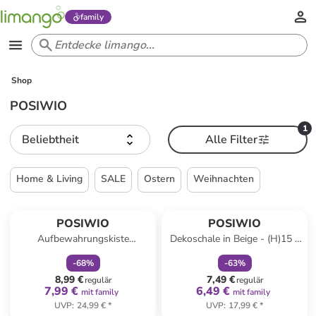
family
Shop
POSIWIO
1
Beliebtheit
Alle Filter
Home & Living
SALE
Ostern
Weihnachten
family
rabatt
family
rabatt
POSIWIO
POSIWIO
Aufbewahrungskiste
Dekoschale in Beige - (H)15 x
"Schublade" in Braun - (H)14
Ø 25 cm
-
68
%
-
63
%
x (T)16 cm
8,99 €
7,49 €
regulär
regulär
7,99 €
6,49 €
mit family
mit family
UVP
:
24,99 €
*
UVP
:
17,99 €
*