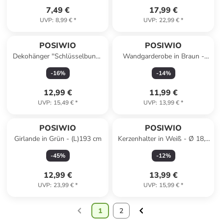
7,49 €
17,99 €
UVP
:
8,99 €
*
UVP
:
22,99 €
*
POSIWIO
POSIWIO
Dekohänger ''Schlüsselbund''
Wandgarderobe in Braun -
in Braun - (L)23 cm
(B)13,5 x (H)13,5 x (T)9 cm
-
16
%
-
14
%
12,99 €
11,99 €
UVP
:
15,49 €
*
UVP
:
13,99 €
*
POSIWIO
POSIWIO
Girlande in Grün - (L)193 cm
Kerzenhalter in Weiß - Ø 18,5
cm
-
45
%
-
12
%
12,99 €
13,99 €
UVP
:
23,99 €
*
UVP
:
15,99 €
*
1
2