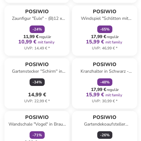
family
rabatt
family
rabatt
POSIWIO
POSIWIO
Zaunfigur "Eule" - (B)12 x
Windspiel "Schlitten mit
(H)20 x (T)10 cm
Hirschen" in Braun - (B)84 x
-
24
%
-
65
%
(Überraschungsprodukt)
(H)115 cm
11,99 €
17,99 €
regulär
regulär
10,99 €
15,99 €
mit family
mit family
UVP
:
14,49 €
*
UVP
:
46,99 €
*
family
rabatt
POSIWIO
POSIWIO
Gartenstecker ''Schirm'' in
Kranzhalter in Schwarz -
Braun - (H)39 x Ø 16,5 cm
(H)77 cm
-
34
%
-
48
%
17,99 €
regulär
14,99 €
15,99 €
mit family
UVP
:
22,99 €
*
UVP
:
30,99 €
*
family
rabatt
Reserviert
POSIWIO
POSIWIO
Wandschale "Vogel" in Braun
Gartendekoaufsteller
- (B)19,5 x (H)12,5 x (T)10 cm
''Schmetterlinge'' in Rostrot -
-
71
%
-
26
%
Ø 27 cm