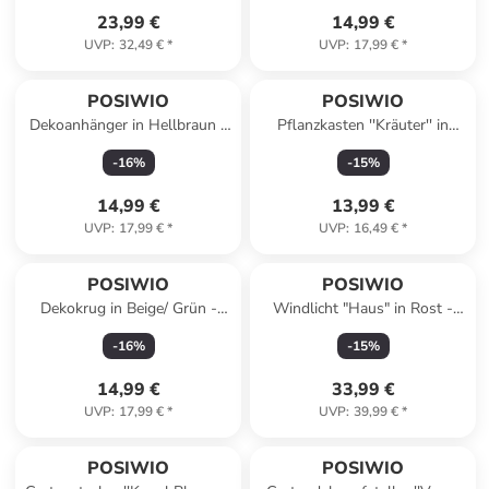
23,99 €
14,99 €
UVP
:
32,49 €
*
UVP
:
17,99 €
*
POSIWIO
POSIWIO
Dekoanhänger in Hellbraun -
Pflanzkasten ''Kräuter'' in
Ø 22
Weiß - (B)29 x (H)13 x (T)12
-
16
%
-
15
%
cm
14,99 €
13,99 €
UVP
:
17,99 €
*
UVP
:
16,49 €
*
POSIWIO
POSIWIO
Dekokrug in Beige/ Grün -
Windlicht "Haus" in Rost -
(H)18,5 cm
(B)15,5 x (H)34 x (T)6 cm
-
16
%
-
15
%
14,99 €
33,99 €
UVP
:
17,99 €
*
UVP
:
39,99 €
*
POSIWIO
POSIWIO