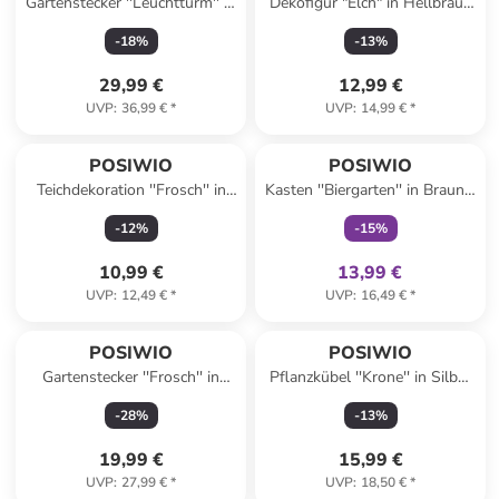
Gartenstecker ''Leuchtturm'' in
Dekofigur "Elch" in Hellbraun
Blau/ Weiß - (B)19 x (H)136 x
- (B)10 x (H)15 x (T)12 cm
-
18
%
-
13
%
(T)10 cm
29,99 €
12,99 €
UVP
:
36,99 €
*
UVP
:
14,99 €
*
family
exklusiv
POSIWIO
POSIWIO
Teichdekoration ''Frosch'' in
Kasten ''Biergarten'' in Braun -
Grün - (B)12 x (H)13,5 x (T)10
(B)27 x (H)12 x (T)15,5 cm
-
12
%
-
15
%
cm
10,99 €
13,99 €
UVP
:
12,49 €
*
UVP
:
16,49 €
*
POSIWIO
POSIWIO
Gartenstecker ''Frosch'' in
Pflanzkübel ''Krone'' in Silber
Rostrot - (B)24,5 x (H)144 x
- (H)22 x Ø 23 cm
-
28
%
-
13
%
(T)8 cm
19,99 €
15,99 €
UVP
:
27,99 €
*
UVP
:
18,50 €
*