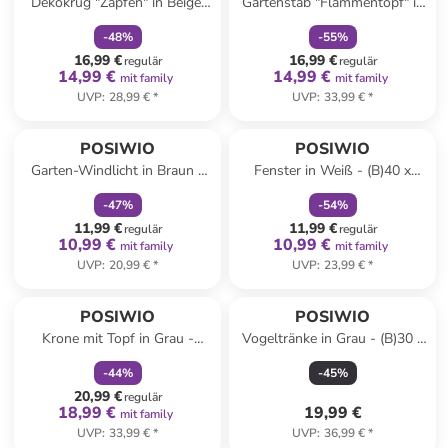
Dekokrug "Zapfen" in Beige/
Gartenstab "Flammentopf" in
Schwarz - (H)23,5 cm
Hellbraun - (H)110 cm
-
48
%
-
55
%
16,99 €
16,99 €
regulär
regulär
14,99 €
14,99 €
mit family
mit family
UVP
:
28,99 €
*
UVP
:
33,99 €
*
family
rabatt
family
rabatt
POSIWIO
POSIWIO
Garten-Windlicht in Braun -
Fenster in Weiß - (B)40 x
(H)85 cm
(H)60 cm
-
47
%
-
54
%
11,99 €
11,99 €
regulär
regulär
10,99 €
10,99 €
mit family
mit family
UVP
:
20,99 €
*
UVP
:
23,99 €
*
family
rabatt
POSIWIO
POSIWIO
Krone mit Topf in Grau -
Vogeltränke in Grau - (B)30 x
(H)27 x Ø 20,5 cm
(H)32,5 x (T)13,5 cm
-
44
%
-
45
%
20,99 €
regulär
18,99 €
19,99 €
mit family
UVP
:
33,99 €
*
UVP
:
36,99 €
*