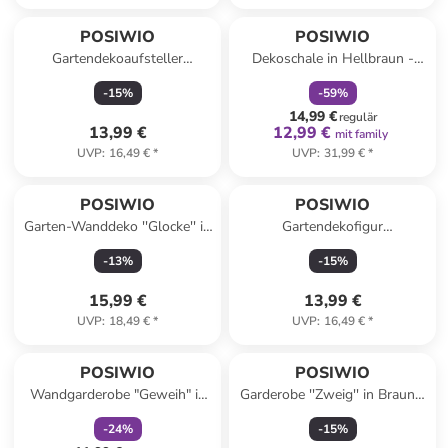
family
rabatt
POSIWIO
POSIWIO
Gartendekoaufsteller
Dekoschale in Hellbraun -
''Schnecke'' in Rostrot - (B)33
(B)40,5 x (H)7 x (T)14 cm
-
15
%
-
59
%
x (H)27 x (T)13 cm
14,99 €
regulär
13,99 €
12,99 €
mit family
UVP
:
16,49 €
*
UVP
:
31,99 €
*
POSIWIO
POSIWIO
Garten-Wanddeko ''Glocke'' in
Gartendekofigur
Braun - (B)20 x (H)18 x (T)10
''Damenschuh'' in Bordeaux -
-
13
%
-
15
%
cm
(B)24 x (H)14 x (T)9 cm
15,99 €
13,99 €
UVP
:
18,49 €
*
UVP
:
16,49 €
*
family
rabatt
POSIWIO
POSIWIO
Wandgarderobe "Geweih" in
Garderobe ''Zweig'' in Braun -
Weiß - (B)38 x (H)4 x (T)11
(B)43,5 x (H)14 x (T)4 cm
-
24
%
-
15
%
cm