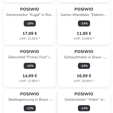
POSIWIO
POSIWIO
Gartenstecker ''Kugel'' in Rot -
Garten-Wanddeko ''Eidechse''
(H)21 x Ø 15 cm
in Braun - (B)11 x (H)28,5 x
-
18
%
-
14
%
(T)3,5 cm
17,99 €
11,99 €
UVP
:
21,99 €
*
UVP
:
13,99 €
*
POSIWIO
POSIWIO
Dekoschild "Frohes Fest" in
Schlauchhalter in Braun -
Rot/ Weiß/ Hellbraun - (B)40
(B)28 x (H)18,5 x (T)14 cm
-
16
%
-
19
%
x (H)70 cm
14,99 €
16,99 €
UVP
:
17,99 €
*
UVP
:
20,99 €
*
POSIWIO
POSIWIO
Beetbegrenzung in Braun -
Gartenstecker ''Anker'' in
(L)28 x (B)33 cm
Braun - (B)10 x (H)12 x
-
13
%
-
13
%
(T)10,5 cm