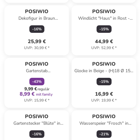
POSIWIO
POSIWIO
Dekofigur in Braun
Windlicht "Haus" in Rost -
(Überraschungsprodukt)
(B)23 x (H)54 x (T)10 cm
-
16
%
-
15
%
25,99 €
44,99 €
UVP
:
30,99 €
*
UVP
:
52,99 €
*
family
rabatt
POSIWIO
POSIWIO
Gartenstab
Glocke in Beige - (H)18 Ø 15,5
"Weihnachtsmann" in
cm
-
43
%
-
15
%
Hellbraun - (B)12 x (H)26 cm
9,99 €
regulär
8,99 €
16,99 €
mit family
UVP
:
15,99 €
*
UVP
:
19,99 €
*
POSIWIO
POSIWIO
Gartenstecker ''Blüte'' in
Wasserspeier ''Frosch'' in
Schwarz - (L)57,5 x (B)15 cm
Braun - (B)7 x (H)9 x (T)6,5
-
16
%
-
21
%
cm