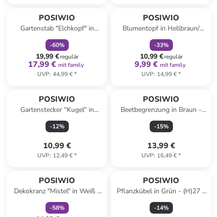
family
rabatt
family
rabatt
POSIWIO
POSIWIO
Gartenstab "Elchkopf" in
Blumentopf in Hellbraun/
Creme/ Hellblau - (B)27 x
Grün - (H)12,5 x Ø 14,5 cm
-
60
%
-
33
%
(H)87,5 cm
19,99 €
10,99 €
regulär
regulär
17,99 €
9,99 €
mit family
mit family
UVP
:
44,99 €
*
UVP
:
14,99 €
*
POSIWIO
POSIWIO
Gartenstecker ''Kugel'' in
Beetbegrenzung in Braun -
Grün/ Creme - (H)12,5 x Ø 10
(L)28 x (B)32,5 cm
-
12
%
-
15
%
cm
10,99 €
13,99 €
UVP
:
12,49 €
*
UVP
:
16,49 €
*
family
rabatt
POSIWIO
POSIWIO
Dekokranz "Mistel" in Weiß -
Pflanzkübel in Grün - (H)27 x
Ø 35 cm
Ø 23 cm
-
58
%
-
14
%