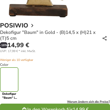
POSIWIO
Dekofigur "Baum" in Gold - (B)14,5 x (H)21 x
(T)5 cm
14,99 €
-
16
%
UVP
:
17,99 €
*
inkl. MwSt.
Weniger als 10 verfügbar
Color
Dekofigur
"Baum" in
Gold -
Warum ändern sich die Preise?
(B)14,5 x
In den Warenkorb für
14,99 €
(H)21 x (T)5