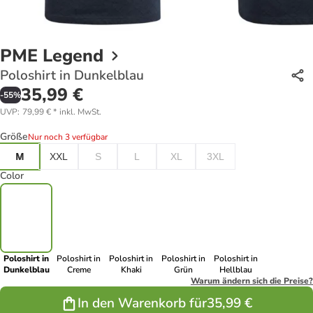
PME Legend
Poloshirt in Dunkelblau
35,99 €
-
55
%
UVP
:
79,99 €
*
inkl. MwSt.
Größe
Nur noch 3 verfügbar
M
XXL
S
L
XL
3XL
Color
Poloshirt in
Poloshirt in
Poloshirt in
Poloshirt in
Poloshirt in
Dunkelblau
Creme
Khaki
Grün
Hellblau
Warum ändern sich die Preise?
In den Warenkorb für
35,99 €