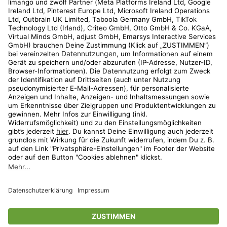
Kundenservice
Shop
Aktionen
Travel
limango.nl
limango.pl
* Streichpreise entsprechen der unverbindlichen Preisempfehlung des