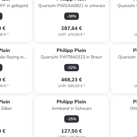
FF in gelbgold
Quarzuhr PWGAA0821 in schwarz
Quarzuhr
-
38
%
0 €
287,84 €
00 €
*
UVP
:
470,00 €
*
U
Plein
Philipp Plein
P
le Racing in
Quarzuhr PWTBA0323 in Braun
Quarzuhr
rz
-
32
%
0 €
468,23 €
00 €
*
UVP
:
690,00 €
*
U
Plein
Philipp Plein
P
 Silber
Armband in Schwarz
Ohr
-
25
%
0 €
127,50 €