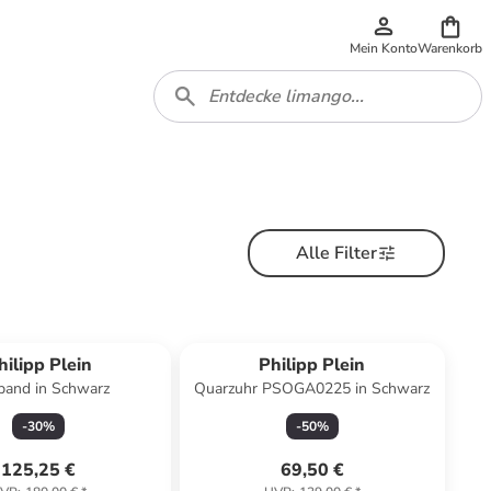
Mein Konto
Warenkorb
Alle Filter
hilipp Plein
Philipp Plein
and in Schwarz
Quarzuhr PSOGA0225 in Schwarz
-
30
%
-
50
%
125,25 €
69,50 €