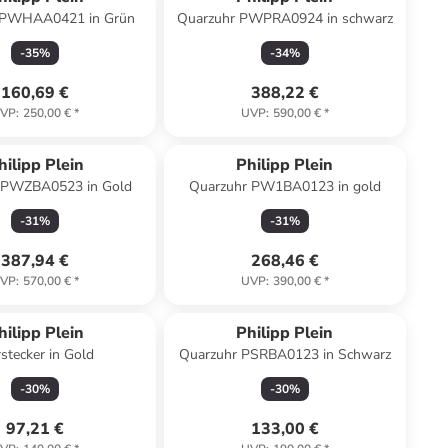
 PWHAA0421 in Grün
Quarzuhr PWPRA0924 in schwarz
-
35
%
-
34
%
160,69 €
388,22 €
VP
:
250,00 €
*
UVP
:
590,00 €
*
hilipp Plein
Philipp Plein
 PWZBA0523 in Gold
Quarzuhr PW1BA0123 in gold
-
31
%
-
31
%
387,94 €
268,46 €
VP
:
570,00 €
*
UVP
:
390,00 €
*
hilipp Plein
Philipp Plein
stecker in Gold
Quarzuhr PSRBA0123 in Schwarz
-
30
%
-
30
%
97,21 €
133,00 €