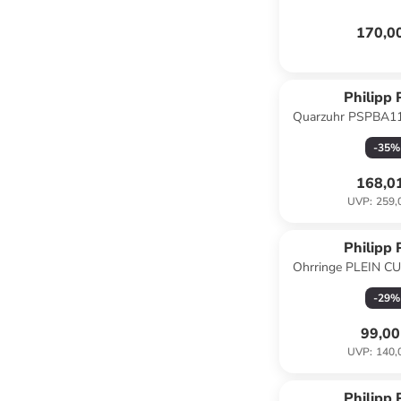
170,0
Philipp 
Quarzuhr PSPBA11
-
35
%
168,0
UVP
:
259,
Philipp 
Ohrringe PLEIN CU
-
29
%
99,00
UVP
:
140,
Philipp 