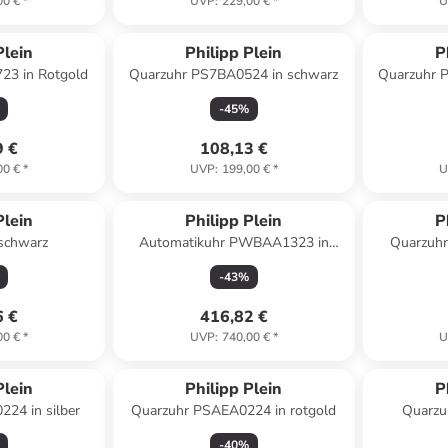
00 €
*
UVP
:
229,00 €
*
U
Plein
Philipp Plein
P
23 in Rotgold
Quarzuhr PS7BA0524 in schwarz
Quarzuhr 
-
45
%
9 €
108,13 €
00 €
*
UVP
:
199,00 €
*
U
Plein
Philipp Plein
P
schwarz
Automatikuhr PWBAA1323 in
Quarzuhr
Weiß
-
43
%
6 €
416,82 €
00 €
*
UVP
:
740,00 €
*
U
Plein
Philipp Plein
P
24 in silber
Quarzuhr PSAEA0224 in rotgold
Quarz
-
40
%