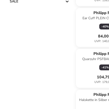
UVP
:
139,
SALE
Philipp 
Ear Cuff PLEIN C
-
40
%
84,00
UVP
:
140,
Philipp 
Quarzuhr PSFBA0
-
41
%
104,7
UVP
:
179,
Philipp 
Halskette in Silber
(L)60