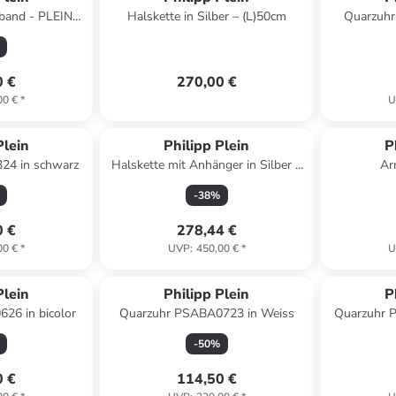
and - PLEIN
Halskette in Silber – (L)50cm
Quarzuhr
in gold
0 €
270,00 €
00 €
*
U
Plein
Philipp Plein
P
24 in schwarz
Halskette mit Anhänger in Silber –
Ar
(L)60cm
-
38
%
0 €
278,44 €
00 €
*
UVP
:
450,00 €
*
U
Plein
Philipp Plein
P
26 in bicolor
Quarzuhr PSABA0723 in Weiss
Quarzuhr 
-
50
%
0 €
114,50 €