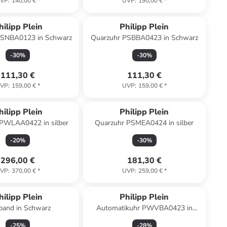
VP
:
140,00 €
*
UVP
:
190,00 €
*
hilipp Plein
Philipp Plein
PSNBA0123 in Schwarz
Quarzuhr PSBBA0423 in Schwarz
-
30
%
-
30
%
111,30 €
111,30 €
VP
:
159,00 €
*
UVP
:
159,00 €
*
hilipp Plein
Philipp Plein
PWLAA0422 in silber
Quarzuhr PSMEA0424 in silber
-
20
%
-
30
%
296,00 €
181,30 €
VP
:
370,00 €
*
UVP
:
259,00 €
*
hilipp Plein
Philipp Plein
and in Schwarz
Automatikuhr PWVBA0423 in
Schwarz
-
25
%
-
28
%