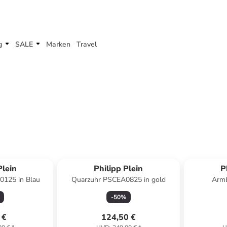
g
SALE
Marken
Travel
Plein
Philipp Plein
P
125 in Blau
Quarzuhr PSCEA0825 in gold
Armb
-
50
%
 €
124,50 €