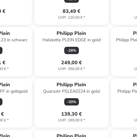
0 €
83,49 €
UVP
:
120,00 €
*
U
Plein
Philipp Plein
P
23 in schwarz
Halskette PLEIN EDGE in gold
Philipp Pl
D
-
28
%
1 €
249,00 €
00 €
*
UVP
:
350,00 €
*
U
Plein
Philipp Plein
P
FF in gelbgold
Quarzuhr PSLEA0224 in gold
Philipp P
Lady
-
30
%
 €
139,30 €
00 €
*
UVP
:
199,00 €
*
U
Plein
Philipp Plein
P