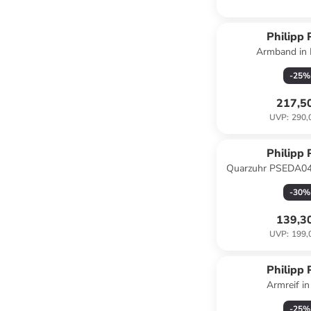
Philipp 
Armband in 
-
25
%
217,5
UVP
:
290,
Philipp 
Quarzuhr PSEDA04
-
30
%
139,3
UVP
:
199,
Philipp 
Armreif i
-
25
%