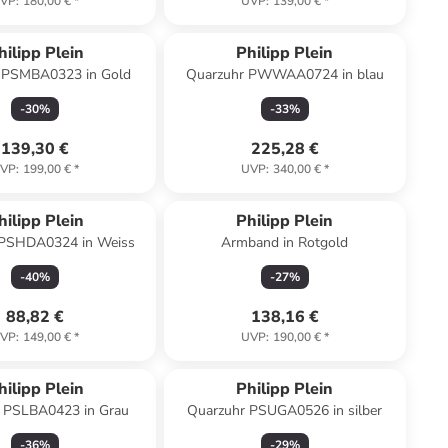
VP
:
180,00 €
*
UVP
:
139,00 €
*
hilipp Plein
Philipp Plein
 PSMBA0323 in Gold
Quarzuhr PWWAA0724 in blau
-
30
%
-
33
%
139,30 €
225,28 €
VP
:
199,00 €
*
UVP
:
340,00 €
*
hilipp Plein
Philipp Plein
 PSHDA0324 in Weiss
Armband in Rotgold
-
40
%
-
27
%
88,82 €
138,16 €
VP
:
149,00 €
*
UVP
:
190,00 €
*
hilipp Plein
Philipp Plein
 PSLBA0423 in Grau
Quarzuhr PSUGA0526 in silber
-
36
%
-
29
%