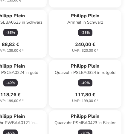
VP
:
139,00 €
*
hilipp Plein
Philipp Plein
PSLBA0523 in Schwarz
Armreif in Schwarz
-
36
%
-
25
%
88,82 €
240,00 €
VP
:
139,00 €
*
UVP
:
320,00 €
*
hilipp Plein
Philipp Plein
 PSCEA0224 in gold
Quarzuhr PSLEA0324 in rotgold
-
40
%
-
40
%
118,76 €
117,80 €
VP
:
199,00 €
*
UVP
:
199,00 €
*
hilipp Plein
Philipp Plein
uhr PWBAA0121 in
Quarzuhr PSMBA0423 in Bicolor
Mehrfarbig
-
45
%
-
20
%