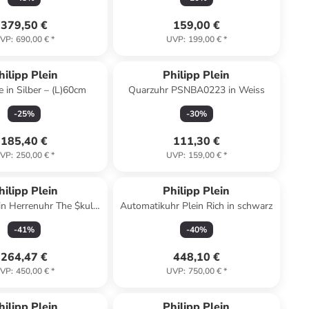
379,50 €
159,00 €
VP
:
690,00 €
*
UVP
:
199,00 €
*
hilipp Plein
Philipp Plein
e in Silber – (L)60cm
Quarzuhr PSNBA0223 in Weiss
-
25
%
-
30
%
185,40 €
111,30 €
VP
:
250,00 €
*
UVP
:
159,00 €
*
hilipp Plein
Philipp Plein
ein Herrenuhr The $kull
Automatikuhr Plein Rich in schwarz
Diver in blau
-
41
%
-
40
%
264,47 €
448,10 €
VP
:
450,00 €
*
UVP
:
750,00 €
*
hilipp Plein
Philipp Plein