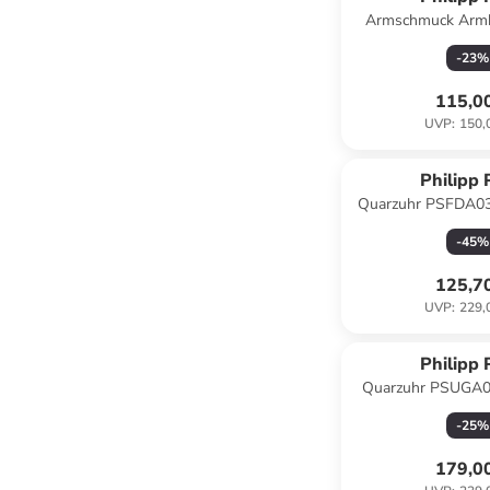
Armschmuck Armb
SAFETY PIN 
-
23
%
115,0
UVP
:
150,
Philipp 
Quarzuhr PSFDA03
-
45
%
125,7
UVP
:
229,
Philipp 
Quarzuhr PSUGA06
-
25
%
179,0