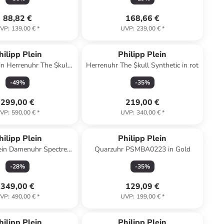
88,82 €
168,66 €
VP
:
139,00 €
*
UVP
:
239,00 €
*
hilipp Plein
Philipp Plein
ein Herrenuhr The $kull
Herrenuhr The $kull Synthetic in rot
iver in silber
-
49
%
-
35
%
299,00 €
219,00 €
VP
:
590,00 €
*
UVP
:
340,00 €
*
hilipp Plein
Philipp Plein
lein Damenuhr Spectre
Quarzuhr PSMBA0223 in Gold
 Rainbow in weiß
-
28
%
-
35
%
349,00 €
129,09 €
VP
:
490,00 €
*
UVP
:
199,00 €
*
hilipp Plein
Philipp Plein