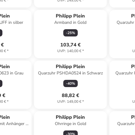
00 €
*
UVP
:
249,00 €
*
U
Plein
Philipp Plein
P
UFF in silber
Armband in Gold
Quarzuhr
-
25
%
 €
103,74 €
00 €
*
UVP
:
140,00 €
*
U
Plein
Philipp Plein
P
623 in Grau
Quarzuhr PSHDA0524 in Schwarz
Quarzuhr
-
40
%
9 €
88,82 €
00 €
*
UVP
:
149,00 €
*
U
Plein
Philipp Plein
P
 mit Anhänger –
Ohrringe in Gold
Quarzuhr
cm
-
30
%