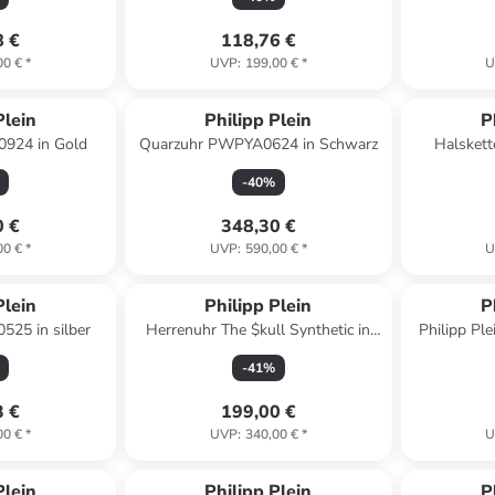
8 €
118,76 €
00 €
*
UVP
:
199,00 €
*
U
Plein
Philipp Plein
P
924 in Gold
Quarzuhr PWPYA0624 in Schwarz
Halskett
-
40
%
0 €
348,30 €
00 €
*
UVP
:
590,00 €
*
U
Plein
Philipp Plein
P
25 in silber
Herrenuhr The $kull Synthetic in
Philipp Pl
gelb
-
41
%
3 €
199,00 €
00 €
*
UVP
:
340,00 €
*
U
Plein
Philipp Plein
P