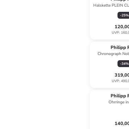
Halskette PLEIN CU
-
25
%
120,0
UVP
:
160,
Philipp 
Chronograph Nobi
schwa
-
34
%
319,0
UVP
:
490,
Philipp 
Ohrringe in
140,0