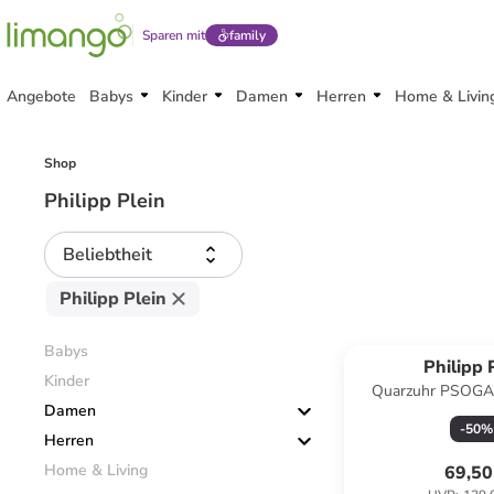
Sparen mit
family
Angebote
Babys
Kinder
Damen
Herren
Home & Livin
Shop
Philipp Plein
Beliebtheit
Philipp Plein
Babys
Philipp 
Kinder
Quarzuhr PSOGA0
Damen
-
50
%
Herren
Home & Living
69,50