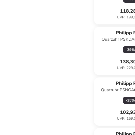
118,2
UVP
:
199,
Philipp 
Quarzuhr PSKDA0
-
39
%
138,3
UVP
:
229,
Philipp 
Quarzuhr PSNGA05
-
35
%
102,9
UVP
:
159,
Philipp 