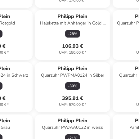
UVP
:
170,00 €
*
U
Plein
Philipp Plein
P
Rotgold
Halskette mit Anhänger in Gold –
Quarzuhr 
(L)45cm
-
28
%
0 €
106,93 €
00 €
*
UVP
:
150,00 €
*
U
Plein
Philipp Plein
P
24 in Schwarz
Quarzuhr PWPMA0124 in Silber
Quarzuhr 
-
30
%
0 €
395,91 €
00 €
*
UVP
:
570,00 €
*
U
Plein
Philipp Plein
P
n Grau
Quarzuhr PWJAA0122 in weiss
Armb
-
21
%