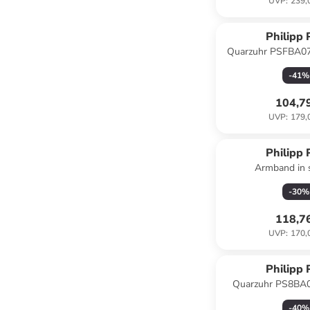
UVP
:
239,
Philipp 
Quarzuhr PSFBA07
-
41
%
104,7
UVP
:
179,
Philipp 
Armband in 
-
30
%
118,7
UVP
:
170,
Philipp 
Quarzuhr PS8BA02
-
40
%