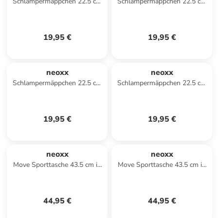
Schlampermäppchen 22.5 cm
Schlampermäppchen 22.5 cm
in Next Level
in Stormchaser
19,95 €
19,95 €
neoxx
neoxx
Schlampermäppchen 22.5 cm
Schlampermäppchen 22.5 cm
in Code Breaker
in Candy party
19,95 €
19,95 €
neoxx
neoxx
Move Sporttasche 43.5 cm in
Move Sporttasche 43.5 cm in
Hello Wave
Purple Crush
44,95 €
44,95 €