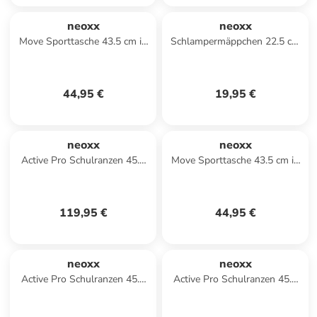
neoxx
neoxx
Move Sporttasche 43.5 cm in
Schlampermäppchen 22.5 cm
Candy party
in Hello Wave
44,95 €
19,95 €
neoxx
neoxx
Active Pro Schulranzen 45.5
Move Sporttasche 43.5 cm in
cm in Glitterally perfect
Stormchaser
119,95 €
44,95 €
neoxx
neoxx
Active Pro Schulranzen 45.5
Active Pro Schulranzen 45.5
cm in Code Breaker
cm in Candy party