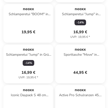
neoxx
neoxx
Schlamperetui "BOOM!" in
Schlamperetui "Jump" in
Dunkelblau - (L)22,5 x (B)10,5
Türkis - (B)22,5 x (H)10,5 cm
-
14
%
x (H)5,5 cm
19,95 €
16,99 €
UVP
:
19,95 €
*
neoxx
neoxx
Schlamperetui "Jump" in Grün
Sporttasche "Move" in
- (B)22,5 x (H)10,5 cm
Schwarz/ Grün - (L)43,5 cm -
-
14
%
(H)26 cm
16,99 €
44,95 €
UVP
:
19,95 €
*
neoxx
neoxx
Iconic Daypack S 48 cm
Active Pro Schulranzen 45.5
Laptopfach in desert
cm in Mintastic