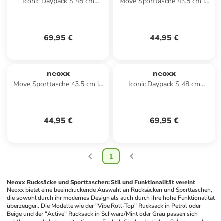
Iconic Daypack S 48 cm
Move Sporttasche 43.5 cm in
Laptopfach in mint breeze
Next Level
69,95 €
44,95 €
neoxx
neoxx
Move Sporttasche 43.5 cm in
Iconic Daypack S 48 cm
Mintastic
Laptopfach in bloomy lilac
44,95 €
69,95 €
1
Neoxx Rucksäcke und Sporttaschen: Stil und Funktionalität vereint
Neoxx bietet eine beeindruckende Auswahl an Rucksäcken und Sporttaschen, 
die sowohl durch ihr modernes Design als auch durch ihre hohe Funktionalität 
überzeugen. Die Modelle wie der "Vibe Roll-Top" Rucksack in Petrol oder 
Beige und der "Active" Rucksack in Schwarz/Mint oder Grau passen sich 