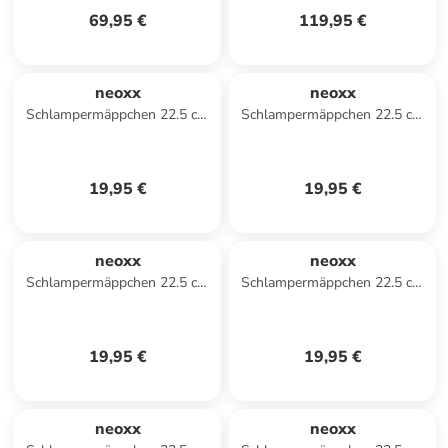
69,95 €
119,95 €
neoxx
neoxx
Schlampermäppchen 22.5 cm
Schlampermäppchen 22.5 cm
in Splash in black
in Purple Crush
19,95 €
19,95 €
neoxx
neoxx
Schlampermäppchen 22.5 cm
Schlampermäppchen 22.5 cm
in Dragon Thunder
in Mintastic
19,95 €
19,95 €
neoxx
neoxx