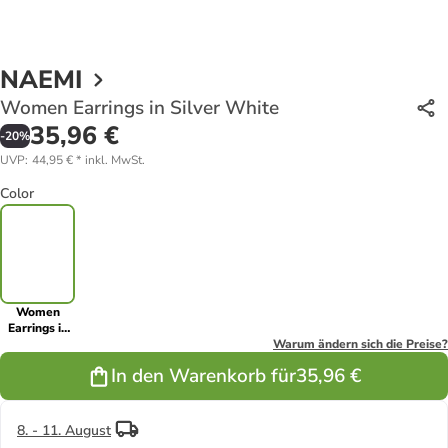
NAEMI
Women Earrings in Silver White
35,96 €
-
20
%
UVP
:
44,95 €
*
inkl. MwSt.
Color
Women
Earrings in
Silver White
Warum ändern sich die Preise?
In den Warenkorb für
35,96 €
8. - 11. August