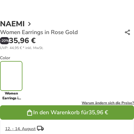
NAEMI
Women Earrings in Rose Gold
35,96 €
-
20
%
UVP
:
44,95 €
*
inkl. MwSt.
Color
Women
Earrings in
Rose Gold
Warum ändern sich die Preise?
In den Warenkorb für
35,96 €
12. - 14. August