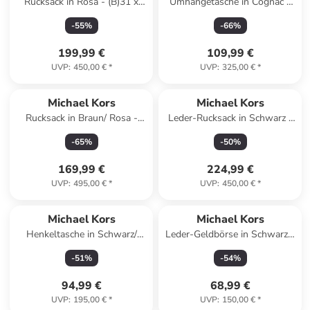
Rucksack in Rosa - (B)31 x
Umhängetasche in Cognac -
(H)25 x (T)14 cm
(B)20 x (H)12 x (T)6 cm
-
55
%
-
66
%
199,99 €
109,99 €
UVP
:
450,00 €
*
UVP
:
325,00 €
*
Michael Kors
Michael Kors
Rucksack in Braun/ Rosa -
Leder-Rucksack in Schwarz -
(B)22 x (H)30.5 x (T)11 cm
(B)24 x (H)30 x (T)13 cm
-
65
%
-
50
%
169,99 €
224,99 €
UVP
:
495,00 €
*
UVP
:
450,00 €
*
Michael Kors
Michael Kors
Henkeltasche in Schwarz/
Leder-Geldbörse in Schwarz -
Weiß - (B)17 x (H)20,5 x
(B)10 x (H)8 x (T)3 cm
-
51
%
-
54
%
(T)7,5 cm
94,99 €
68,99 €
UVP
:
195,00 €
*
UVP
:
150,00 €
*