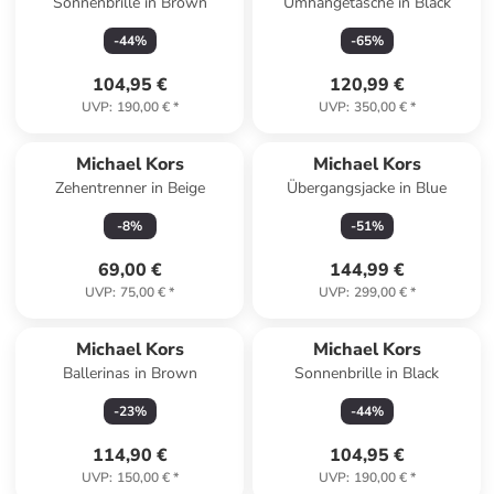
Sonnenbrille in Brown
Umhängetasche in Black
-
44
%
-
65
%
104,95 €
120,99 €
UVP
:
190,00 €
*
UVP
:
350,00 €
*
Michael Kors
Michael Kors
Zehentrenner in Beige
Übergangsjacke in Blue
-
8
%
-
51
%
69,00 €
144,99 €
UVP
:
75,00 €
*
UVP
:
299,00 €
*
Michael Kors
Michael Kors
Ballerinas in Brown
Sonnenbrille in Black
-
23
%
-
44
%
114,90 €
104,95 €
UVP
:
150,00 €
*
UVP
:
190,00 €
*