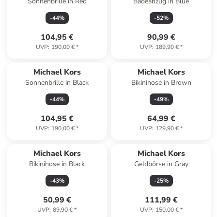
Sonnenbrille in Red
Badeanzug in Blue
-
44
%
-
52
%
104,95 €
90,99 €
UVP
:
190,00 €
*
UVP
:
189,90 €
*
Michael Kors
Michael Kors
Sonnenbrille in Black
Bikinihose in Brown
-
44
%
-
49
%
104,95 €
64,99 €
UVP
:
190,00 €
*
UVP
:
129,90 €
*
Michael Kors
Michael Kors
Bikinihose in Black
Geldbörse in Gray
-
43
%
-
25
%
50,99 €
111,99 €
UVP
:
89,90 €
*
UVP
:
150,00 €
*