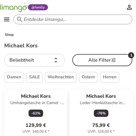
family
Shop
Michael Kors
1
Beliebtheit
Alle Filter
Damen
SALE
Weihnachten
Ostern
Herren
Michael Kors
Michael Kors
Umhängetasche in Camel -
Leder-Henkeltasche in
(B)25 x (H)25 x (T)5 cm
Dunkelblau - (B)20 x (H)12 x
-
62
%
-
76
%
(T)7 cm
129,99 €
75,99 €
UVP
:
349,00 €
*
UVP
:
325,00 €
*