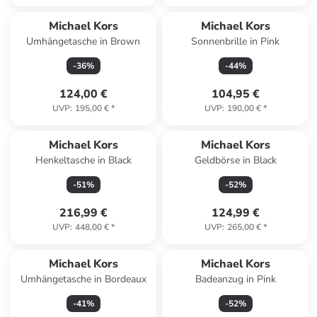
Michael Kors
Michael Kors
Umhängetasche in Brown
Sonnenbrille in Pink
-
36
%
-
44
%
124,00 €
104,95 €
UVP
:
195,00 €
*
UVP
:
190,00 €
*
Michael Kors
Michael Kors
Henkeltasche in Black
Geldbörse in Black
-
51
%
-
52
%
216,99 €
124,99 €
UVP
:
448,00 €
*
UVP
:
265,00 €
*
Michael Kors
Michael Kors
Umhängetasche in Bordeaux
Badeanzug in Pink
-
41
%
-
52
%