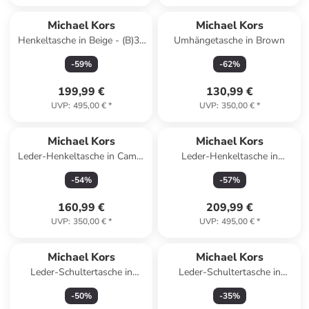
Michael Kors
Michael Kors
Henkeltasche in Beige - (B)35
Umhängetasche in Brown
x (H)27 x (T)12 cm
-
59
%
-
62
%
199,99 €
130,99 €
UVP
:
495,00 €
*
UVP
:
350,00 €
*
Michael Kors
Michael Kors
Leder-Henkeltasche in Camel
Leder-Henkeltasche in
- (B)24 x (H)16 x (T)11 cm
Hellbraun - (B)21 x (H)20 x
-
54
%
-
57
%
(T)7 cm
160,99 €
209,99 €
UVP
:
350,00 €
*
UVP
:
495,00 €
*
Michael Kors
Michael Kors
Leder-Schultertasche in
Leder-Schultertasche in
Schwarz - (B)27 x (H)15 x
Camel - (B)31 x (H)30 x (T)6
-
50
%
-
35
%
(T)7 cm
cm