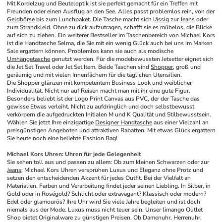
Mit Kordelzug und Beuteloptik ist sie perfekt gemacht für ein Treffen mit 
Freunden oder einen Ausflug an den See. Alles passt problemlos rein, von der 
Geldbörse
 bis zum Lunchpaket. Die Tasche macht sich 
lässig
 zur 
Jeans
 oder 
zum 
Strandkleid
. Ohne zu dick aufzutragen, schafft sie es mühelos, die Blicke 
auf sich zu ziehen. Ein weiterer Bestseller im Taschenbereich von Michael Kors 
ist die Handtasche Selma, die Sie mit ein wenig Glück auch bei uns im Marken 
Sale ergattern können. Problemlos kann sie auch als modische 
Umhängetasche
 genutzt werden. Für die modebewussten Jetsetter eignet sich 
die Jet Set Travel oder Jet Set Item. Beide Taschen sind 
Shopper
, groß und 
geräumig und mit vielen Innenfächern für die täglichen Utensilien. 
Die Shopper glänzen mit kompetentem Business Look und weiblicher 
Individualität. Nicht nur auf Reisen macht man mit ihr eine gute Figur. 
Besonders beliebt ist der Logo Print Canvas aus PVC, der der Tasche das 
gewisse Etwas verleiht. Nicht zu aufdringlich und doch selbstbewusst 
verkörpern die aufgedruckten Initialen M und K Qualität und Stilbewusstsein. 
Wählen Sie jetzt Ihre einzigartige 
Designer Handtasche
 aus einer Vielzahl an 
preisgünstigen Angeboten und attraktiven Rabatten. Mit etwas Glück ergattern 
Sie heute noch eine beliebte Fashion Bag!
Michael Kors Uhren: Uhren für jede Gelegenheit
Sie sehen toll aus und passen zu allem: Ob zum kleinen Schwarzen oder zur 
Jeans
: Michael Kors Uhren versprühen Luxus und Eleganz ohne Protz und 
setzen den entscheidenden Akzent für jedes Outfit. Bei der Vielfalt an 
Materialien, Farben und Verarbeitung findet jeder seinen Liebling. In Silber, in 
Gold oder in Roségold? Schlicht oder extravagant? Klassisch oder modern? 
Edel oder glamourös? Ihre Uhr wird Sie viele Jahre begleiten und ist doch 
niemals aus der Mode. Luxus muss nicht teuer sein. Unser limango Outlet 
Shop bietet Originalware zu günstigen Preisen. Ob Damenuhr, Herrenuhr, 