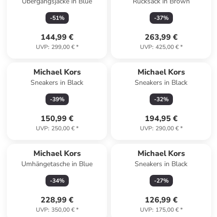
Übergangsjacke in Blue
Rucksack in Brown
-
51
%
-
37
%
144,99 €
263,99 €
UVP
:
299,00 €
*
UVP
:
425,00 €
*
Michael Kors
Michael Kors
Sneakers in Black
Sneakers in Black
-
39
%
-
32
%
150,99 €
194,95 €
UVP
:
250,00 €
*
UVP
:
290,00 €
*
Michael Kors
Michael Kors
Umhängetasche in Blue
Sneakers in Black
-
34
%
-
27
%
228,99 €
126,99 €
UVP
:
350,00 €
*
UVP
:
175,00 €
*