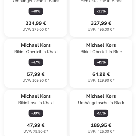
Umhängetasche in Black
Henkeltasche in Black
-
40
%
-
33
%
224,99 €
327,99 €
UVP
:
375,00 €
*
UVP
:
495,00 €
*
Michael Kors
Michael Kors
Bikini-Oberteil in Khaki
Bikini-Oberteil in Blue
-
47
%
-
49
%
57,99 €
64,99 €
UVP
:
109,90 €
*
UVP
:
129,90 €
*
Michael Kors
Michael Kors
Bikinihose in Khaki
Umhängetasche in Black
-
39
%
-
55
%
47,99 €
189,95 €
UVP
:
79,90 €
*
UVP
:
425,00 €
*