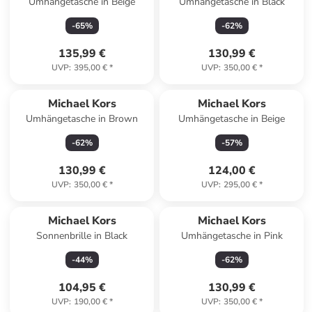
Umhängetasche in Beige
Umhängetasche in Black
-
65
%
-
62
%
135,99 €
130,99 €
UVP
:
395,00 €
*
UVP
:
350,00 €
*
Michael Kors
Michael Kors
Umhängetasche in Brown
Umhängetasche in Beige
-
62
%
-
57
%
130,99 €
124,00 €
UVP
:
350,00 €
*
UVP
:
295,00 €
*
Michael Kors
Michael Kors
Sonnenbrille in Black
Umhängetasche in Pink
-
44
%
-
62
%
104,95 €
130,99 €
UVP
:
190,00 €
*
UVP
:
350,00 €
*