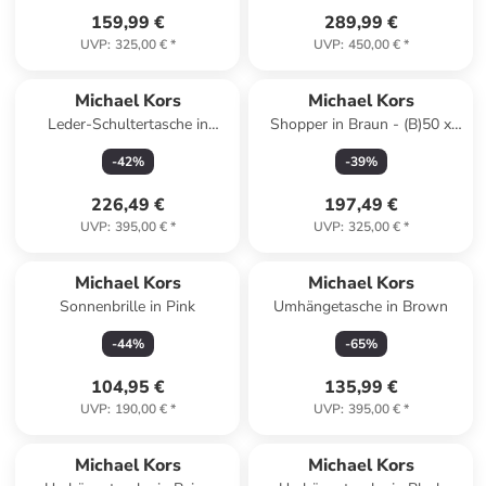
159,99 €
289,99 €
UVP
:
325,00 €
*
UVP
:
450,00 €
*
Michael Kors
Michael Kors
Leder-Schultertasche in
Shopper in Braun - (B)50 x
Schwarz - (B)45 x (H)32 x
(H)30 x (T)15 cm
-
42
%
-
39
%
(T)13 cm
226,49 €
197,49 €
UVP
:
395,00 €
*
UVP
:
325,00 €
*
Michael Kors
Michael Kors
Sonnenbrille in Pink
Umhängetasche in Brown
-
44
%
-
65
%
104,95 €
135,99 €
UVP
:
190,00 €
*
UVP
:
395,00 €
*
Michael Kors
Michael Kors