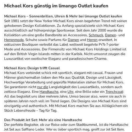
Michael Kors günstig im limango Outlet kaufen
Michael Kors – Sonnenbrillen, Uhren & Mehr bei limango Outlet kaufen
Seit 1981 setzt der New Yorker Michael Kors einen begehrten Trend mit seinen 
gehobenen Design Kollektionen. Zu Anfang spezialisierte sich Michael Kors 
ausschließlich auf höherpreisige Sportswear. Seit dem Jahr 2000 wurde die 
Kollektion um eine große Bandbreite an Accessoires, 
Schmuck
, 
Damen
- und 
Herrenmode
, Schuhe sowie Parfums für 
Damen
 und 
Herren
 erweitert. In 
exklusiven Boutiquen vertreibt das Label weltweit begehrte Pr?t-?-porter 
Mode und Accessoires. Der Firmensitz von Michael Kors Holdings Limited ist 
auf den British Virgin Islands mitten in der Karibik. Nicht umsonst zeugen die 
Luxusartikel von exotischer Eleganz und paradiesischem Charme. 
Michael Kors: Design trifft Casual
Michael Kors verbindet schick mit sportlich, elegant mit casual. Frauen und 
Männer gleichermaßen lieben den Mix aus Qualität, Design und Lässigkeit. 
Hochwertige Verarbeitung und geprüfte Materialien stehen für Michael Kors. 
Sie garantieren nicht 
nur die
 Langlebigkeit des Luxusartikels, sondern auch 
zeitlose Eleganz. Eine 
Handtasche
, eine 
Uhr
, eine Brille oder ein 
Trenchcoat
: 
All das begleitet uns über mehrere Jahre. Umso besser also, wenn sie auch in 
späteren Jahren noch voll im Trend liegen. Die Designs von Michael Kors sind 
einzigartig und authentisch. Mit Michael Kors machen Sie aus Alltäglichem ein 
Stück Lebensfreude – Tag für Tag.
Das Produkt Jet Set: Mehr als eine Handtasche
Der perfekte Begleiter, ob zur Reise oder zum Stadtbummel, ist die Handtasche 
Jet Set aus Saffiano Leder. Wer es lieber sportlich mag, greift zur Jet Set Item. 