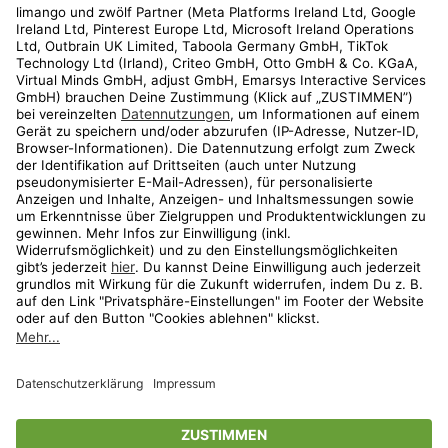
Kundenservice
Shop
Aktionen
Travel
limango.nl
limango.pl