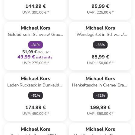
144,99 €
95,99 €
UVP
:
395,00 €
*
UVP
:
225,00 €
*
family
rabatt
Michael Kors
Michael Kors
Geldbörse in Schwarz/ Grau -
Wendegürtel in Schwarz/
(B)18 x (H)10 x (T)1 cm
Dunkelbraun
-
81
%
-
56
%
51,99 €
regulär
49,99 €
65,99 €
mit family
UVP
:
275,00 €
*
UVP
:
150,00 €
*
Michael Kors
Michael Kors
Leder-Rucksack in Dunkelblau
Henkeltasche in Creme/ Braun
- (B)30 x (H)39 x (T)12 cm
- (B)18 x (H)16 x (T)10 cm
-
61
%
-
42
%
174,99 €
199,99 €
UVP
:
450,00 €
*
UVP
:
350,00 €
*
Michael Kors
Michael Kors