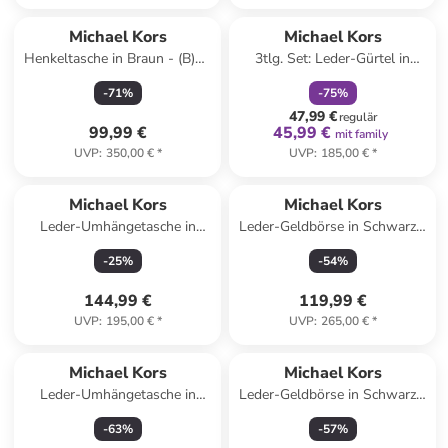
family
rabatt
Michael Kors
Michael Kors
Henkeltasche in Braun - (B)20
3tlg. Set: Leder-Gürtel in
x (H)17 x (T)10 cm
Schwarz
-
71
%
-
75
%
47,99 €
regulär
99,99 €
45,99 €
mit family
UVP
:
350,00 €
*
UVP
:
185,00 €
*
Michael Kors
Michael Kors
Leder-Umhängetasche in
Leder-Geldbörse in Schwarz -
Schwarz - (B)19 x (H)12 x
(B)19,7 x (H)10,2 x (T)2,5 cm
-
25
%
-
54
%
(T)8 cm
144,99 €
119,99 €
UVP
:
195,00 €
*
UVP
:
265,00 €
*
Michael Kors
Michael Kors
Leder-Umhängetasche in
Leder-Geldbörse in Schwarz -
Camel - (B)24 x (H)16 x (T)8
(B)19 x (H)14 x (T)2 cm
-
63
%
-
57
%
cm