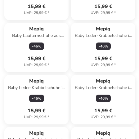
15,99 €
15,99 €
UVP
:
29,99 €
*
UVP
:
29,99 €
*
Mepiq
Mepiq
Baby Lauflernschuhe aus
Baby Leder-Krabbelschuhe in
Leder mit Gummisohle
Rosa
-
46
%
-
46
%
rutschfest
15,99 €
15,99 €
UVP
:
29,99 €
*
UVP
:
29,99 €
*
Mepiq
Mepiq
Baby Leder-Krabbelschuhe in
Baby Leder-Krabbelschuhe in
Braun
Schwarz
-
46
%
-
46
%
15,99 €
15,99 €
UVP
:
29,99 €
*
UVP
:
29,99 €
*
Mepiq
Mepiq