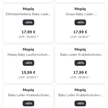
Mepiq
Mepiq
Elfenbeinfarbene Baby-Leder-
Graue Baby-Leder-
Laufschuhe, mit rutschfester
Laufschuhe, komfortabel mit
-
40
%
-
40
%
Sohle - Lastwagenmotiv
rutschfester Sohle -
Baggermotiv
17,99 €
17,99 €
UVP
:
29,99 €
*
UVP
:
29,99 €
*
Mepiq
Mepiq
Mepiq Baby Lauflernschuhe
Baby Leder-Krabbelschuhe
aus 100 % Leder mit
"Birdie" in Schwarz
-
46
%
-
40
%
rutschfester Sohle
15,99 €
17,99 €
UVP
:
29,99 €
*
UVP
:
29,99 €
*
Mepiq
Mepiq
Baby Leder-Krabbelschuhe
Baby Leder-Krabbelschuhe in
"Elefant" in Braun
Dunkelblau
-
40
%
-
46
%