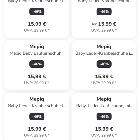
Baby Leder-Krabbelschuhe in
Baby Leder-Krabbelschuhe
Hellbraun
"Fuchs" in Schwarz
-
46
%
-
46
%
15,99 €
15,99 €
ab
:
UVP
:
29,99 €
*
UVP
:
29,99 €
*
Mepiq
Mepiq
Mepiq Baby Lauflernschuhe
Baby Leder-Krabbelschuhe in
aus 100 % Leder mit
Grau
-
46
%
-
46
%
rutschfester Sohle
15,99 €
15,99 €
UVP
:
29,99 €
*
UVP
:
29,99 €
*
Mepiq
Mepiq
Baby Leder-Krabbelschuhe in
Baby-Leder-Laufschuhe, mit
Braun
rutschfester, harter Sohle -
-
46
%
-
46
%
Gelb
15,99 €
15,99 €
UVP
:
29,99 €
*
UVP
:
29,99 €
*