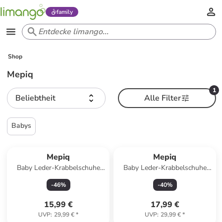
family
Shop
Mepiq
1
Beliebtheit
Alle Filter
Babys
Mepiq
Mepiq
Baby Leder-Krabbelschuhe
Baby Leder-Krabbelschuhe
"Elefant" in Grau
"Küken" in Türkis
-
46
%
-
40
%
15,99 €
17,99 €
UVP
:
29,99 €
*
UVP
:
29,99 €
*