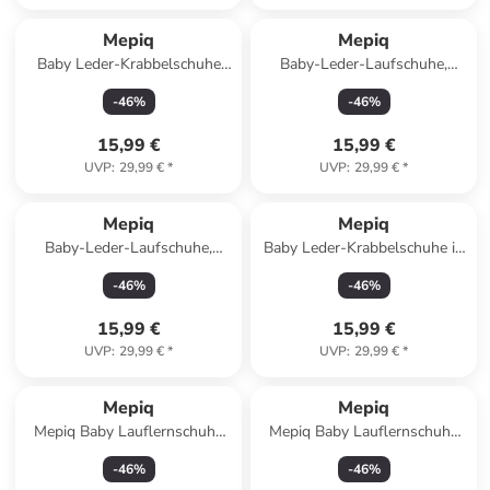
Mepiq
Mepiq
Baby Leder-Krabbelschuhe
Baby-Leder-Laufschuhe,
"Fuchs" in Dunkelblau
komfortabel mit rutschfester
-
46
%
-
46
%
Sohle - Vogelmotiv
15,99 €
15,99 €
UVP
:
29,99 €
*
UVP
:
29,99 €
*
Mepiq
Mepiq
Baby-Leder-Laufschuhe,
Baby Leder-Krabbelschuhe in
komfortabel mit rutschfester
Dunkelblau
-
46
%
-
46
%
Sohle - Weiß
15,99 €
15,99 €
UVP
:
29,99 €
*
UVP
:
29,99 €
*
Mepiq
Mepiq
Mepiq Baby Lauflernschuhe
Mepiq Baby Lauflernschuhe
aus 100 % Leder mit
aus 100 % Leder mit
-
46
%
-
46
%
rutschfester Sohle
rutschfester Sohle