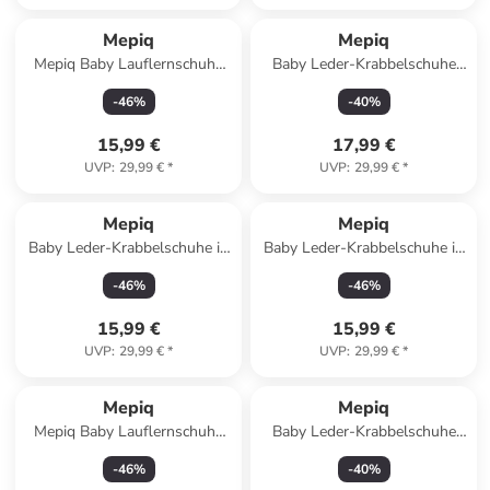
Mepiq
Mepiq
Mepiq Baby Lauflernschuhe
Baby Leder-Krabbelschuhe
aus 100 % Leder mit
"Birdie" in Schwarz
-
46
%
-
40
%
rutschfester Sohle
15,99 €
17,99 €
UVP
:
29,99 €
*
UVP
:
29,99 €
*
Mepiq
Mepiq
Baby Leder-Krabbelschuhe in
Baby Leder-Krabbelschuhe in
Grau
Braun
-
46
%
-
46
%
15,99 €
15,99 €
UVP
:
29,99 €
*
UVP
:
29,99 €
*
Mepiq
Mepiq
Mepiq Baby Lauflernschuhe
Baby Leder-Krabbelschuhe
aus 100 % Leder mit
"Elefant" in Braun
-
46
%
-
40
%
rutschfester Sohle