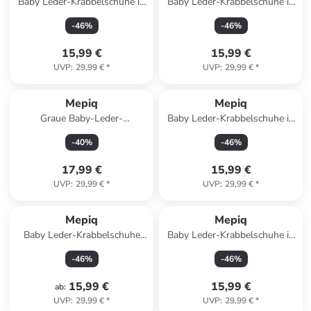
Baby Leder-Krabbelschuhe in
Baby Leder-Krabbelschuhe in
Rosa
Hellbraun
-
46
%
-
46
%
15,99 €
15,99 €
UVP
:
29,99 €
*
UVP
:
29,99 €
*
Mepiq
Mepiq
Graue Baby-Leder-
Baby Leder-Krabbelschuhe in
Laufschuhe, komfortabel mit
Schwarz
-
40
%
-
46
%
rutschfester Sohle -
Baggermotiv
17,99 €
15,99 €
UVP
:
29,99 €
*
UVP
:
29,99 €
*
Mepiq
Mepiq
Baby Leder-Krabbelschuhe
Baby Leder-Krabbelschuhe in
"Fuchs" in Schwarz
Dunkelblau
-
46
%
-
46
%
15,99 €
15,99 €
ab
:
UVP
:
29,99 €
*
UVP
:
29,99 €
*