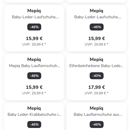
Mepiq
Mepiq
Baby-Leder-Laufschuhe,
Baby-Leder-Laufschuhe,
komfortabel mit rutschfester
komfortabel mit rutschfester
-
46
%
-
46
%
Sohle - Weiß
Sohle - Vogelmotiv
15,99 €
15,99 €
UVP
:
29,99 €
*
UVP
:
29,99 €
*
Mepiq
Mepiq
Mepiq Baby Lauflernschuhe
Elfenbeinfarbene Baby-Leder-
aus 100 % Leder mit
Laufschuhe, mit rutschfester
-
46
%
-
40
%
rutschfester Sohle
Sohle - Lastwagenmotiv
15,99 €
17,99 €
UVP
:
29,99 €
*
UVP
:
29,99 €
*
Mepiq
Mepiq
Baby Leder-Krabbelschuhe in
Baby Lauflernschuhe aus
Dunkelblau
Leder mit Gummisohle
-
46
%
-
46
%
rutschfest