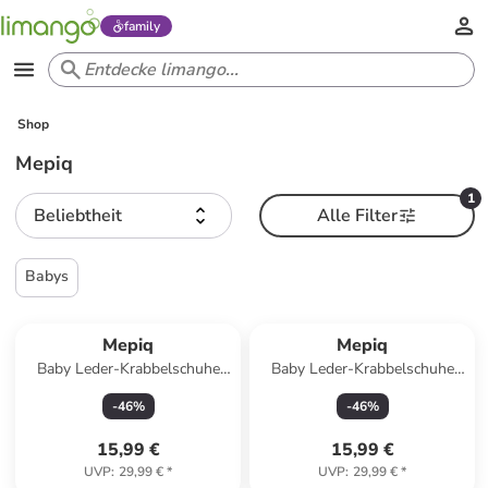
family
Shop
Mepiq
1
Beliebtheit
Alle Filter
Babys
Mepiq
Mepiq
Baby Leder-Krabbelschuhe
Baby Leder-Krabbelschuhe
"Elefant" in Grau
"Fuchs" in Dunkelblau
-
46
%
-
46
%
15,99 €
15,99 €
UVP
:
29,99 €
*
UVP
:
29,99 €
*