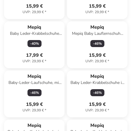
15,99 €
15,99 €
UVP
:
29,99 €
*
UVP
:
29,99 €
*
Mepiq
Mepiq
Baby Leder-Krabbelschuhe
Mepiq Baby Lauflernschuhe
"Küken" in Türkis
aus 100 % Leder mit
-
40
%
-
46
%
rutschfester Sohle
17,99 €
15,99 €
UVP
:
29,99 €
*
UVP
:
29,99 €
*
Mepiq
Mepiq
Baby-Leder-Laufschuhe, mit
Baby Leder-Krabbelschuhe in
rutschfester, harter Sohle -
Braun
-
46
%
-
46
%
Gelb
15,99 €
15,99 €
UVP
:
29,99 €
*
UVP
:
29,99 €
*
Mepiq
Mepiq