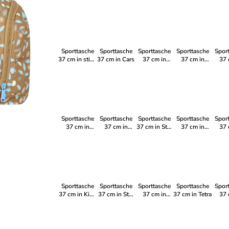
Greta
Denim
Football 2T
Polly
R
Sporttasche
Sporttasche
Sporttasche
Sporttasche
Spor
37 cm in stich
37 cm in Cars
37 cm in
37 cm in
37 
black
Tropic
Game Zone
Bu
Sporttasche
Sporttasche
Sporttasche
Sporttasche
Spor
37 cm in
37 cm in
37 cm in Star
37 cm in
37 
Minnie Mouse
Darker night
Night
Dinopark
Mi
Mo
Sporttasche
Sporttasche
Sporttasche
Sporttasche
Spor
37 cm in Kids
37 cm in Star
37 cm in
37 cm in Tetra
37 
from the
Wars II
Space
Fr
block