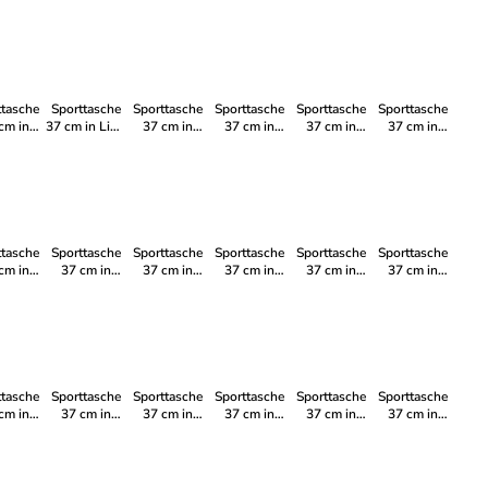
oses
Stars
Pinky
the garden
Capybar
DUCK
ttasche
Sporttasche
Sporttasche
Sporttasche
Sporttasche
Sporttasche
cm in
37 cm in Lion
37 cm in
37 cm in
37 cm in
37 cm in
ddy
King
Seafish
Arielle
Darth Vader
Frozen II
ttasche
Sporttasche
Sporttasche
Sporttasche
Sporttasche
Sporttasche
cm in
37 cm in
37 cm in
37 cm in
37 cm in
37 cm in
ckey
Petrol
Spider Man II
Dschungel
Stitch II
Berry
use
ttasche
Sporttasche
Sporttasche
Sporttasche
Sporttasche
Sporttasche
cm in
37 cm in
37 cm in
37 cm in
37 cm in
37 cm in
ozen
Techno
Dream
Xagon
Puzzle
Ruby