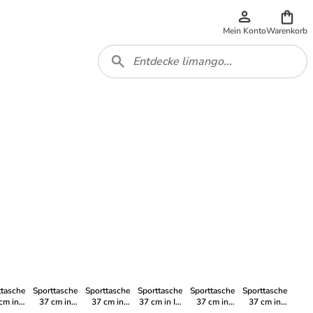
Mein Konto
Warenkorb
ttasche
Sporttasche
Sporttasche
Sporttasche
Sporttasche
Sporttasche
cm in
37 cm in
37 cm in
37 cm in In
37 cm in
37 cm in