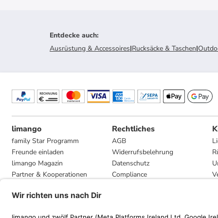
Entdecke auch
:
Ausrüstung & Accessoires
|
Rucksäcke & Taschen
|
Outdoo
limango
Rechtliches
K
family Star Programm
AGB
L
Freunde einladen
Widerrufsbelehrung
R
limango Magazin
Datenschutz
U
Partner & Kooperationen
Compliance
V
Jobs
Impressum
G
Presse
Privatsphäre-Einstellungen
Mediadaten
Geschenkgutscheinbedingungen