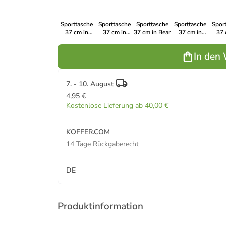
Sporttasche
Sporttasche
Sporttasche
Sporttasche
Spor
37 cm in
37 cm in
37 cm in Bear
37 cm in
37 
Barba
Wow
Deary
Ave
In den
7. - 10. August
4,95 €
Kostenlose Lieferung ab 40,00 €
KOFFER.COM
14 Tage Rückgaberecht
DE
Produktinformation