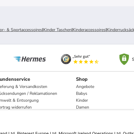
r- & Sportaccessoires
|
Kinder Taschen
|
Kinderaccessoires
|
Kinderrucksäc
S
undenservice
Shop
ieferung & Versandkosten
Angebote
ücksendungen / Reklamationen
Babys
mwelt & Entsorgung
Kinder
ertrag widerrufen
Damen
esetzliche Gewährleistung und Reparatur
Herren
Wohnen
Trachten