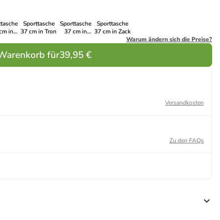
ttasche
Sporttasche
Sporttasche
Sporttasche
cm in
37 cm in Tron
37 cm in
37 cm in Zack
ngers
Gamer
Warum ändern sich die Preise?
 Warenkorb für
39,95 €
Versandkosten
Zu den FAQs