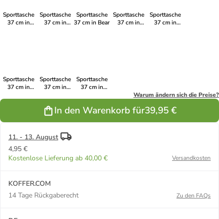
Sporttasche
Sporttasche
Sporttasche
Sporttasche
Sporttasche
37 cm in
37 cm in
37 cm in Bear
37 cm in
37 cm in
Puzzle
Dream
Gamer
Barba
Sporttasche
Sporttasche
Sporttasche
37 cm in
37 cm in
37 cm in
Deary
Ruby
Avengers
Warum ändern sich die Preise?
In den Warenkorb für
39,95 €
11. - 13. August
4,95 €
Kostenlose Lieferung ab 40,00 €
Versandkosten
KOFFER.COM
14 Tage Rückgaberecht
Zu den FAQs