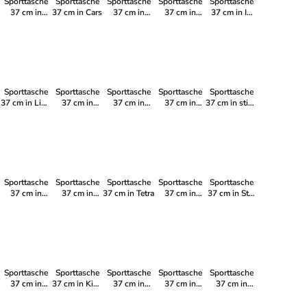
Sporttasche
Sporttasche
Sporttasche
Sporttasche
Sporttasche
37 cm in
37 cm in Cars
37 cm in
37 cm in
37 cm in In
Greta
Roses
Pinky
the garden
Sporttasche
Sporttasche
Sporttasche
Sporttasche
Sporttasche
37 cm in Lion
37 cm in
37 cm in
37 cm in
37 cm in stich
King
Tropic
Buddy
Stars
black
Sporttasche
Sporttasche
Sporttasche
Sporttasche
Sporttasche
37 cm in
37 cm in
37 cm in Tetra
37 cm in
37 cm in Star
DUCK
Football 2T
Darth Vader
Wars II
Sporttasche
Sporttasche
Sporttasche
Sporttasche
Sporttasche
37 cm in
37 cm in Kids
37 cm in
37 cm in
37 cm in
Dschungel
from the
Frozen
Arielle
Darker night
block