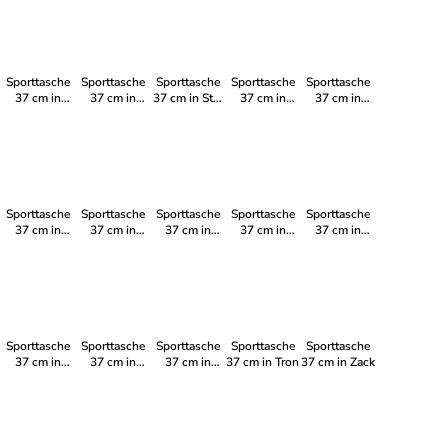
Sporttasche
Sporttasche
Sporttasche
Sporttasche
Sporttasche
37 cm in
37 cm in
37 cm in Star
37 cm in
37 cm in
Minnie Mouse
Spider Man II
Night
Seafish
Stitch II
Sporttasche
Sporttasche
Sporttasche
Sporttasche
Sporttasche
37 cm in
37 cm in
37 cm in
37 cm in
37 cm in
Dinopark
Petrol
Mickey
Space
Frozen II
Mouse
Sporttasche
Sporttasche
Sporttasche
Sporttasche
Sporttasche
37 cm in
37 cm in
37 cm in
37 cm in Tron
37 cm in Zack
Wow
Techno
Xagon