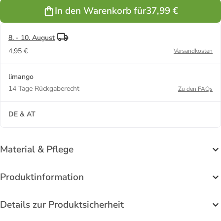
Hellbraun
Dunkelblau
Rosa
Khaki
In den Warenkorb für
37,99 €
8. - 10. August
4,95 €
Versandkosten
limango
14 Tage Rückgaberecht
Zu den FAQs
DE & AT
Material & Pflege
Produktinformation
Details zur Produktsicherheit