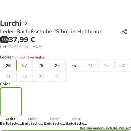
Lurchi
Leder-Barfußschuhe "Sibo" in Hellbraun
37,99 €
-
55
%
UVP
:
84,99 €
*
inkl. MwSt.
Größe
Nur noch 3 verfügbar
26
27
28
29
35
24
25
30
31
32
33
34
Color
Leder-
Leder-
Leder-
Leder-
Barfußschuhe
Barfußschuhe
Barfußschuhe
Barfußschuhe
"Sibo" in
"Sibo" in
"Sibo" in
"Sibo" in
Warum ändern sich die Preise?