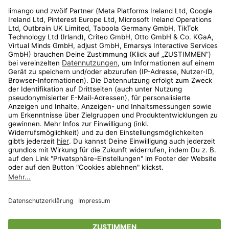
Rechtliches
Kundenservice
Shop
Aktionen
Travel
limango.nl
limango.pl