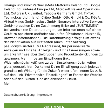
Rechtliches
Kundenservice
Shop
Aktionen
Travel
limango.nl
limango.pl