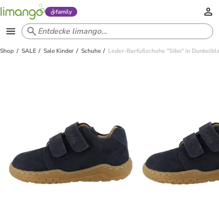
family
Shop
SALE
Sale Kinder
Schuhe
Leder-Barfußschuhe "Sibo" in Dunkelbl