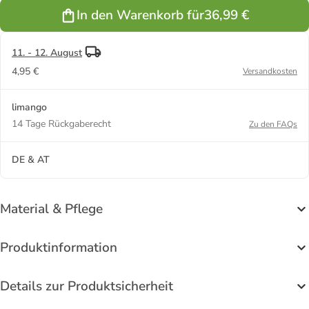
Dunkelblau
Rosa
Hellbraun
Khaki
In den Warenkorb für
36,99 €
11. - 12. August
4,95 €
Versandkosten
limango
14 Tage Rückgaberecht
Zu den FAQs
DE & AT
Material & Pflege
Produktinformation
Details zur Produktsicherheit