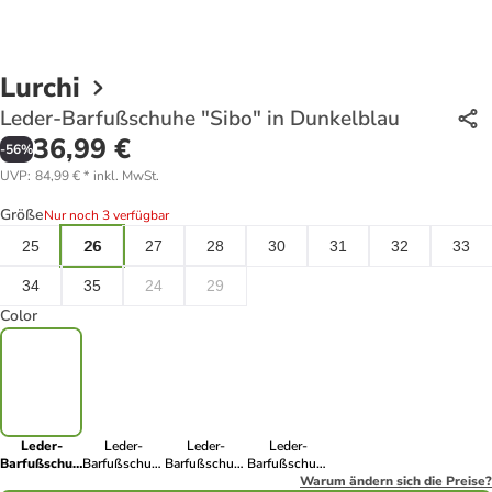
Lurchi
Leder-Barfußschuhe "Sibo" in Dunkelblau
36,99 €
-
56
%
UVP
:
84,99 €
*
inkl. MwSt.
Größe
Nur noch 3 verfügbar
25
26
27
28
30
31
32
33
34
35
24
29
Color
Leder-
Leder-
Leder-
Leder-
Barfußschuhe
Barfußschuhe
Barfußschuhe
Barfußschuhe
"Sibo" in
"Sibo" in
"Sibo" in
"Sibo" in
Warum ändern sich die Preise?