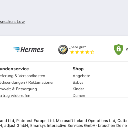
rsneakers Low
S
undenservice
Shop
ieferung & Versandkosten
Angebote
ücksendungen / Reklamationen
Babys
mwelt & Entsorgung
Kinder
ertrag widerrufen
Damen
esetzliche Gewährleistung und Reparatur
Herren
Wohnen
Trachten
Marken