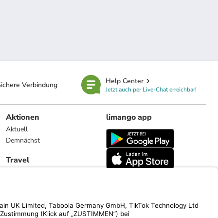
Help Center
ichere Verbindung
Jetzt auch per Live-Chat erreichbar!
Aktionen
limango app
Aktuell
Demnächst
Travel
Reiseangebote