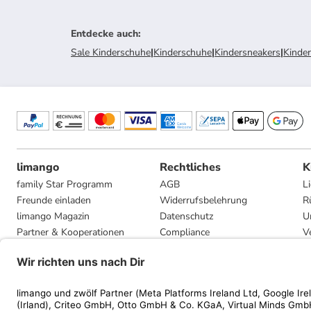
Entdecke auch
:
Sale Kinderschuhe
|
Kinderschuhe
|
Kindersneakers
|
Kinde
limango
Rechtliches
K
family Star Programm
AGB
L
Freunde einladen
Widerrufsbelehrung
R
limango Magazin
Datenschutz
U
Partner & Kooperationen
Compliance
V
Jobs
Impressum
G
Presse
Privatsphäre-Einstellungen
Mediadaten
Geschenkgutscheinbedingungen