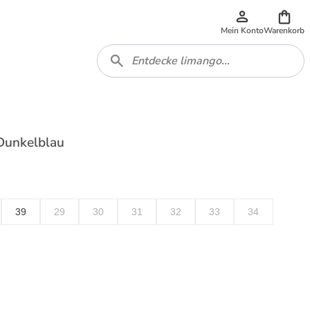
Mein Konto
Warenkorb
 Dunkelblau
39
29
30
31
32
33
34