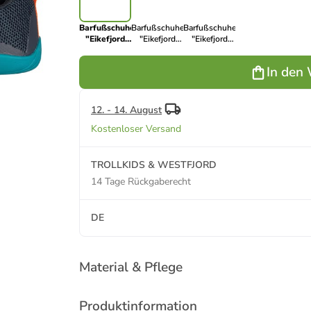
Barfußschuhe
Barfußschuhe
Barfußschuhe
"Eikefjord
"Eikefjord
"Eikefjord
Barefoot" in
Barefoot" in
Barefoot" in
Dunkelblau
Dunkelblau
Türkis
In den
12. - 14. August
Kostenloser Versand
TROLLKIDS & WESTFJORD
14 Tage Rückgaberecht
DE
Material & Pflege
Produktinformation