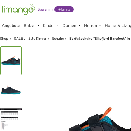
Sparen mit
family
Angebote
Babys
Kinder
Damen
Herren
Home & Livin
Shop
SALE
Sale Kinder
Schuhe
Barfußschuhe "Eikefjord Barefoot" i