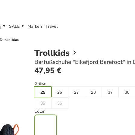
g
SALE
Marken
Travel
n Dunkelblau
Trollkids
Barfußschuhe "Eikefjord Barefoot" in
47,95 €
Größe
25
26
27
28
37
38
35
36
Color