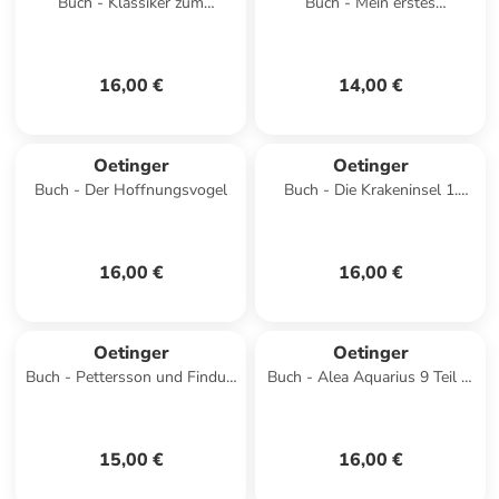
Buch - Klassiker zum
Buch - Mein erstes
Vorlesen. Der Zauberer von
Schlüsselbuch. Wo ist das
Oz
kleine Affenbaby?
16,00 €
14,00 €
Oetinger
Oetinger
Buch - Der Hoffnungsvogel
Buch - Die Krakeninsel 1.
Piraten in Sicht!
16,00 €
16,00 €
Oetinger
Oetinger
Buch - Pettersson und Findus.
Buch - Alea Aquarius 9 Teil 1.
Findus zieht um
Der Gesang der Wale
15,00 €
16,00 €