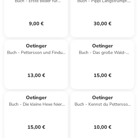
Buch - Erste Bilder für
Buch - Pippi Langstrumpf.
Babyaugen. 0-3 Monate
Heldin, Ikone, Freundin
9,00 €
30,00 €
Oetinger
Oetinger
Buch - Pettersson und Findus.
Buch - Das große Wald-
Schau mal, was ich kann,
Wimmelbuch
Pettersson!
13,00 €
15,00 €
Oetinger
Oetinger
Buch - Die kleine Hexe feiert
Buch - Kennst du Pettersson
Weihnachten
und Findus? Zwei Abenteuer
in einem Band
15,00 €
10,00 €