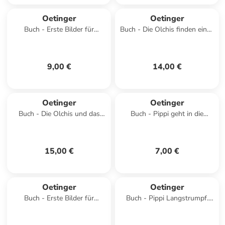
Oetinger
Oetinger
Buch - Erste Bilder für
Buch - Die Olchis finden einen
Babyaugen. 6-9 Monate
Schatz und andere krötige
Abenteuer
9,00 €
14,00 €
Oetinger
Oetinger
Buch - Die Olchis und das
Buch - Pippi geht in die
Sams 1. Die kaputte
Schule
Wunschmaschine
15,00 €
7,00 €
Oetinger
Oetinger
Buch - Erste Bilder für
Buch - Pippi Langstrumpf.
Babyaugen. 3-6 Monate
Kunterbunte Geschichten