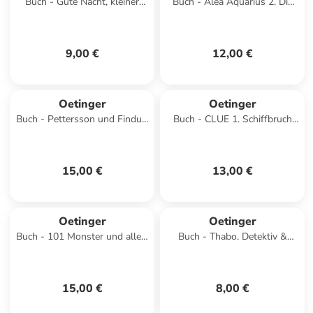
Buch - Gute Nacht, kleiner
Buch - Alea Aquarius 2. Die
Stern!
Farben des Meeres
9,00 €
12,00 €
Oetinger
Oetinger
Buch - Pettersson und Findus.
Buch - CLUE 1. Schiffbruch
Ein Feuerwerk für den Fuchs
vor der Felseninsel
15,00 €
13,00 €
Oetinger
Oetinger
Buch - 101 Monster und alles,
Buch - Thabo. Detektiv &
was du über sie wissen
Gentleman 1. Der Nashorn-
musst!
Fall
15,00 €
8,00 €