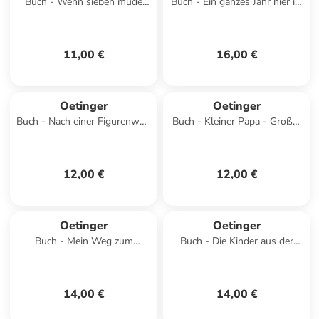
Buch - Wenn sieben müde
Buch - Ein ganzes Jahr hier im
kleine Hasen abends in ihr
Wald
Bettchen rasen
11,00 €
16,00 €
Oetinger
Oetinger
Buch - Nach einer Figurenwelt
Buch - Kleiner Papa - Großer
von Janosch. Warum ich dich
Papa
so lieb habe
12,00 €
12,00 €
Oetinger
Oetinger
Buch - Mein Weg zum
Buch - Die Kinder aus der
Fußballprofi
Krachmacherstraße
14,00 €
14,00 €