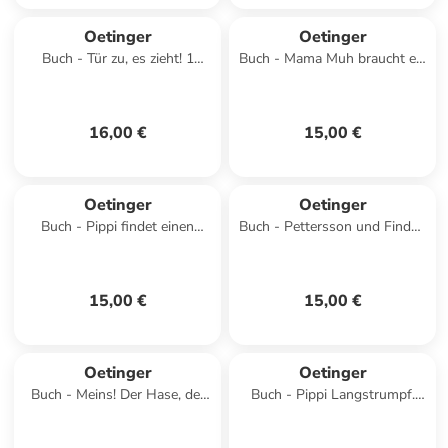
Oetinger
Oetinger
Buch - Tür zu, es zieht! 1
Buch - Mama Muh braucht ein
Hausenheim Hood News und
Pflaster
Kinderlalaland
16,00 €
15,00 €
Oetinger
Oetinger
Buch - Pippi findet einen
Buch - Pettersson und Findus
Spunk
bauen ein Auto
15,00 €
15,00 €
Oetinger
Oetinger
Buch - Meins! Der Hase, der
Buch - Pippi Langstrumpf.
nicht teilen wollte
Gesamtausgabe