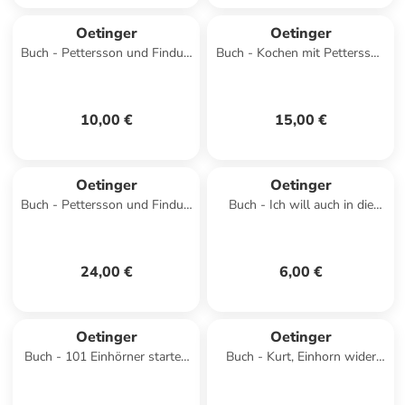
Oetinger
Oetinger
Buch - Pettersson und Findus.
Buch - Kochen mit Pettersson
Wo ist Pettersson?
und Findus
10,00 €
15,00 €
Oetinger
Oetinger
Buch - Pettersson und Findus.
Buch - Ich will auch in die
Unsere schönsten Abenteuer
Schule gehen
24,00 €
6,00 €
Oetinger
Oetinger
Buch - 101 Einhörner starten
Buch - Kurt, Einhorn wider
durch!
Willen 1. Wer möchte schon
ein Einhorn sein?