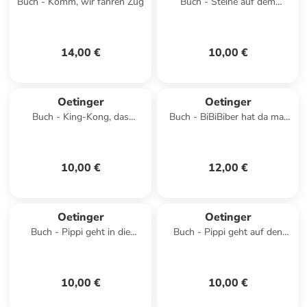
Buch - Komm, wir fahren Zug
Buch - Steine auf dem
Küchenbord
14,00 €
10,00 €
Oetinger
Oetinger
Buch - King-Kong, das
Buch - BiBiBiber hat da mal
Reiseschwein
'ne Frage. Warum können
Babys nix? Farbe
10,00 €
12,00 €
Oetinger
Oetinger
Buch - Pippi geht in die
Buch - Pippi geht auf den
Schule
Jahrmarkt
10,00 €
10,00 €