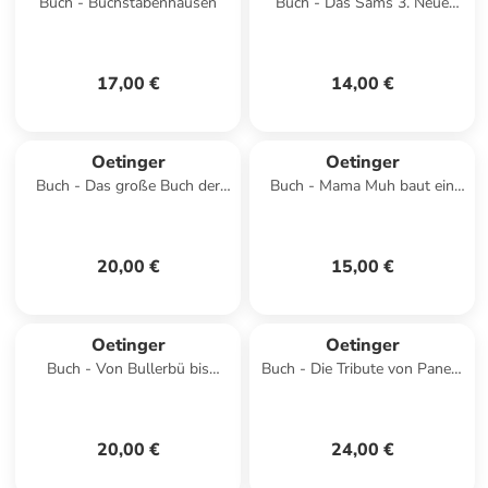
Buch - Buchstabenhausen
Buch - Das Sams 3. Neue
Punkte für das Sams
17,00 €
14,00 €
Oetinger
Oetinger
Buch - Das große Buch der
Buch - Mama Muh baut ein
kleinen Hexe
Baumhaus
20,00 €
15,00 €
Oetinger
Oetinger
Buch - Von Bullerbü bis
Buch - Die Tribute von Panem
Lönneberga
2. Gefährliche Liebe
20,00 €
24,00 €