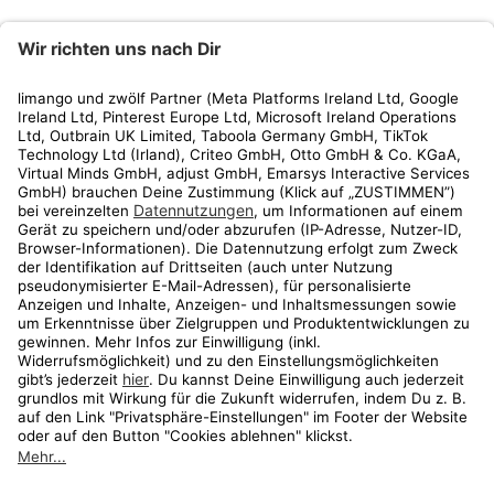
limango
Rechtliches
Kundenservice
Shop
Aktionen
Travel