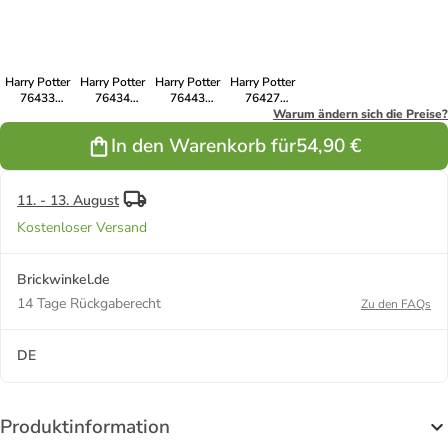
unerwarteter
Wald
Besuch
Harry Potter
Harry Potter
Harry Potter
Harry Potter
76433
76434
76443
76427
Zaubertrankpflanze:
Aragog im
Hagrids und
Hippogreif
Warum ändern sich die Preise?
Alraune
Verbotenen
Harrys
Seidenschnabel
In den Warenkorb für
54,90 €
Wald™
Motorradtour
11. - 13. August
Kostenloser Versand
Brickwinkel.de
14 Tage Rückgaberecht
Zu den FAQs
DE
Produktinformation