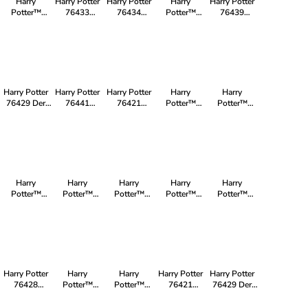
Harry
Harry Potter
Harry Potter
Harry
Harry Potter
Potter™
76433
76434
Potter™
76439
75969
Zaubertrankpflanze:
Aragog im
76388
Ollivanders™
Astronomieturm
Alraune
Verbotenen
Besuch in
& Madam
Wald™
Hogsmeade™
Malkins
Anzüge
Harry Potter
Harry Potter
Harry Potter
Harry
Harry
76429 Der
76441
76421
Potter™
Potter™
Sprechende
Schloss
Dobby™ der
76388
75969
Hut
Hogwarts™:
Hauself
Besuch in
Astronomieturm
Duellierclub
Hogsmeade™
Harry
Harry
Harry
Harry
Harry
Potter™
Potter™
Potter™
Potter™
Potter™
76399
76403
75969
75969
76403
Hogwarts™
Zaubereiministerium
Astronomieturm
Astronomieturm
Zaubereiministerium
Zauberkoffer
Harry Potter
Harry
Harry
Harry Potter
Harry Potter
76428
Potter™
Potter™
76421
76429 Der
Hagrids
76403
75967 Der
Dobby™ der
Sprechende
Hütte: Ein
Zaubereiministerium
Verbotene
Hauself
Hut