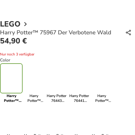
LEGO
Harry Potter™ 75967 Der Verbotene Wald
54,90 €
Nur noch 3 verfügbar
Color
Harry
Harry
Harry Potter
Harry Potter
Harry
Potter™
Potter™
76443
76441
Potter™
75967 Der
76403
Hagrids und
Schloss
76388
Verbotene
Zaubereiministerium
Harrys
Hogwarts™:
Besuch in
Wald
Motorradtour
Duellierclub
Hogsmeade™