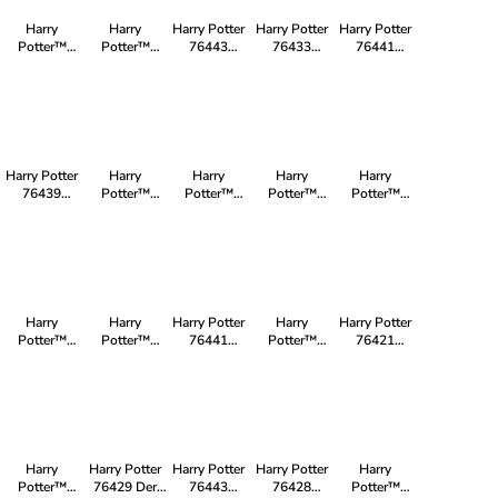
Harry
Harry
Harry Potter
Harry Potter
Harry Potter
Potter™
Potter™
76443
76433
76441
76403
75969
Hagrids und
Zaubertrankpflanze:
Schloss
Zaubereiministerium
Astronomieturm
Harrys
Alraune
Hogwarts™:
Motorradtour
Duellierclub
Harry Potter
Harry
Harry
Harry
Harry
76439
Potter™
Potter™
Potter™
Potter™
Ollivanders™
75967 Der
76403
75969
76403
& Madam
Verbotene
Zaubereiministerium
Astronomieturm
Zaubereiministerium
Malkins
Wald
Anzüge
Harry
Harry
Harry Potter
Harry
Harry Potter
Potter™
Potter™
76441
Potter™
76421
76399
76388
Schloss
75969
Dobby™ der
Hogwarts™
Besuch in
Hogwarts™:
Astronomieturm
Hauself
Zauberkoffer
Hogsmeade™
Duellierclub
Harry
Harry Potter
Harry Potter
Harry Potter
Harry
Potter™
76429 Der
76443
76428
Potter™