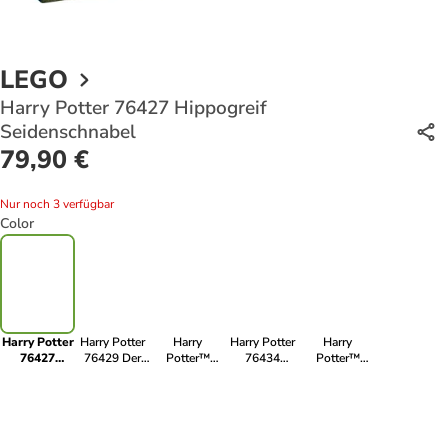
LEGO
Harry Potter 76427 Hippogreif
Seidenschnabel
79,90 €
Nur noch 3 verfügbar
Color
Harry Potter
Harry Potter
Harry
Harry Potter
Harry
76427
76429 Der
Potter™
76434
Potter™
Hippogreif
Sprechende
76388
Aragog im
76388
Seidenschnabel
Hut
Besuch in
Verbotenen
Besuch in
Hogsmeade™
Wald™
Hogsmeade™