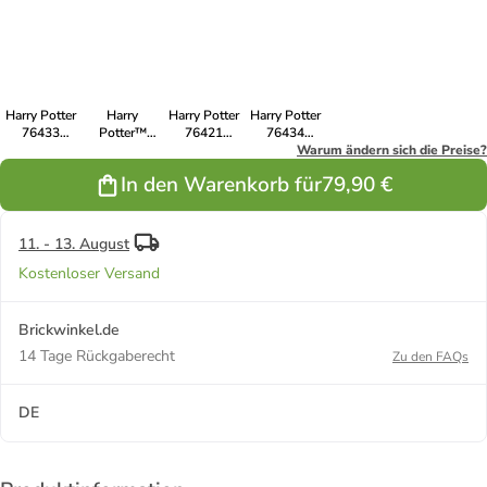
75969
Sprechende
Hagrids und
Hagrids
76403
Astronomieturm
Hut
Harrys
Hütte: Ein
Zaubereiministerium
Motorradtour
unerwarteter
Besuch
Harry Potter
Harry
Harry Potter
Harry Potter
76433
Potter™
76421
76434
Zaubertrankpflanze:
75967 Der
Dobby™ der
Aragog im
Warum ändern sich die Preise?
Alraune
Verbotene
Hauself
Verbotenen
In den Warenkorb für
79,90 €
Wald
Wald™
11. - 13. August
Kostenloser Versand
Brickwinkel.de
14 Tage Rückgaberecht
Zu den FAQs
DE