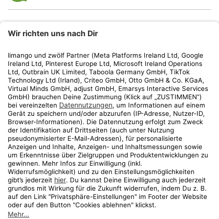
limango
Rechtliches
Kundenservice
Shop
Aktionen
Travel