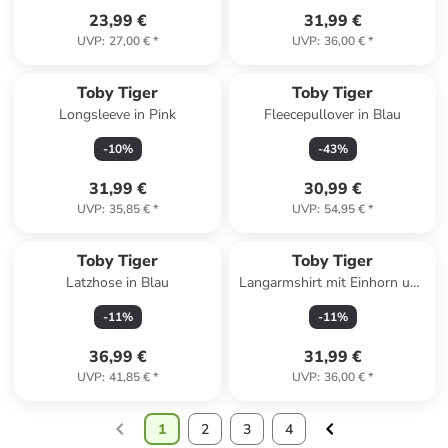
23,99 €
31,99 €
UVP
:
27,00 €
*
UVP
:
36,00 €
*
Toby Tiger
Toby Tiger
Longsleeve in Pink
Fleecepullover in Blau
-
10
%
-
43
%
31,99 €
30,99 €
UVP
:
35,85 €
*
UVP
:
54,95 €
*
Toby Tiger
Toby Tiger
Latzhose in Blau
Langarmshirt mit Einhorn und
Regenbogen Applikation in
-
11
%
-
11
%
blau
36,99 €
31,99 €
UVP
:
41,85 €
*
UVP
:
36,00 €
*
1
2
3
4