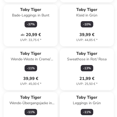
Toby Tiger
Toby Tiger
Bade-Leggings in Bunt
Kleid in Grün
-
37
%
-
10
%
20,99 €
39,99 €
ab
:
UVP
:
33,75 €
*
UVP
:
44,85 €
*
Toby Tiger
Toby Tiger
Wende-Weste in Creme/
Sweathose in Rot/ Rosa
Grün/ Bunt
-
11
%
-
13
%
39,99 €
21,99 €
UVP
:
45,00 €
*
UVP
:
25,50 €
*
Toby Tiger
Toby Tiger
Wende-Übergangsjacke in
Leggings in Grün
Rosa/ Bunt
-
11
%
-
11
%