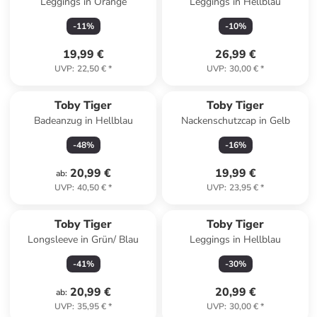
Leggings in Orange
Leggings in Hellblau
-
11
%
-
10
%
19,99 €
26,99 €
UVP
:
22,50 €
*
UVP
:
30,00 €
*
Toby Tiger
Toby Tiger
Badeanzug in Hellblau
Nackenschutzcap in Gelb
-
48
%
-
16
%
20,99 €
19,99 €
ab
:
UVP
:
40,50 €
*
UVP
:
23,95 €
*
Toby Tiger
Toby Tiger
Longsleeve in Grün/ Blau
Leggings in Hellblau
-
41
%
-
30
%
20,99 €
20,99 €
ab
:
UVP
:
35,95 €
*
UVP
:
30,00 €
*