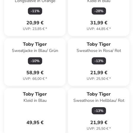
Longsleeve in Orange
Kleid in Blau
-
11
%
-
28
%
20,99 €
31,99 €
UVP
:
23,85 €
*
UVP
:
44,85 €
*
Toby Tiger
Toby Tiger
Sweatjacke in Blau/ Grün
Sweathose in Rosa/ Rot
-
10
%
-
13
%
58,99 €
21,99 €
UVP
:
66,00 €
*
UVP
:
25,50 €
*
Toby Tiger
Toby Tiger
Kleid in Blau
Sweathose in Hellblau/ Rot
-
13
%
49,95 €
21,99 €
UVP
:
25,50 €
*