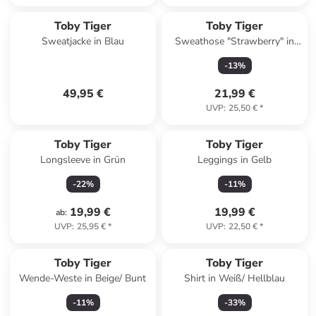
Toby Tiger
Toby Tiger
Sweatjacke in Blau
Sweathose "Strawberry" in
Weiß/ Rot
-
13
%
49,95 €
21,99 €
UVP
:
25,50 €
*
Toby Tiger
Toby Tiger
Longsleeve in Grün
Leggings in Gelb
-
22
%
-
11
%
19,99 €
19,99 €
ab
:
UVP
:
25,95 €
*
UVP
:
22,50 €
*
Toby Tiger
Toby Tiger
Wende-Weste in Beige/ Bunt
Shirt in Weiß/ Hellblau
-
11
%
-
33
%