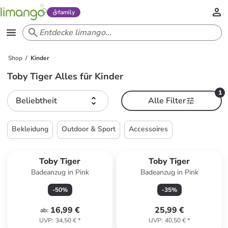
family
Shop
Kinder
Toby Tiger Alles für Kinder
1
Beliebtheit
Alle Filter
Bekleidung
Outdoor & Sport
Accessoires
Toby Tiger
Toby Tiger
Badeanzug in Pink
Badeanzug in Pink
-
50
%
-
35
%
16,99 €
25,99 €
ab
:
UVP
:
34,50 €
*
UVP
:
40,50 €
*