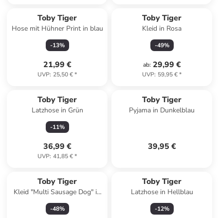
Toby Tiger
Toby Tiger
Hose mit Hühner Print in blau
Kleid in Rosa
-
13
%
-
49
%
21,99 €
29,99 €
ab
:
UVP
:
25,50 €
*
UVP
:
59,95 €
*
Toby Tiger
Toby Tiger
Latzhose in Grün
Pyjama in Dunkelblau
-
11
%
36,99 €
39,95 €
UVP
:
41,85 €
*
Toby Tiger
Toby Tiger
Kleid "Multi Sausage Dog" in
Latzhose in Hellblau
Grün
-
48
%
-
12
%