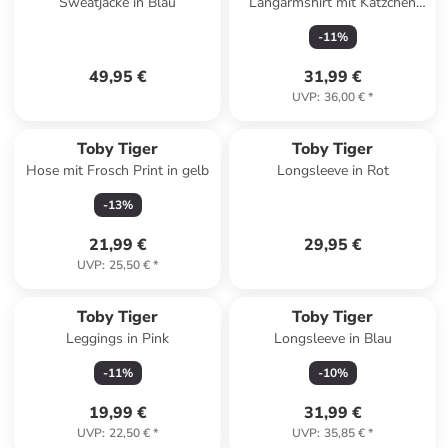
Sweatjacke in Blau
Langarmshirt mit Kätzchen
Applikation in rosa
-
11
%
49,95 €
31,99 €
UVP
:
36,00 €
*
Toby Tiger
Toby Tiger
Hose mit Frosch Print in gelb
Longsleeve in Rot
-
13
%
21,99 €
29,95 €
UVP
:
25,50 €
*
Toby Tiger
Toby Tiger
Leggings in Pink
Longsleeve in Blau
-
11
%
-
10
%
19,99 €
31,99 €
UVP
:
22,50 €
*
UVP
:
35,85 €
*