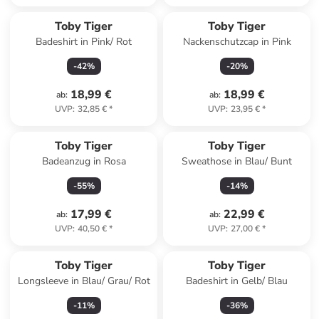
Toby Tiger
Toby Tiger
Badeshirt in Pink/ Rot
Nackenschutzcap in Pink
-
42
%
-
20
%
18,99 €
18,99 €
ab
:
ab
:
UVP
:
32,85 €
*
UVP
:
23,95 €
*
Toby Tiger
Toby Tiger
Badeanzug in Rosa
Sweathose in Blau/ Bunt
-
55
%
-
14
%
17,99 €
22,99 €
ab
:
ab
:
UVP
:
40,50 €
*
UVP
:
27,00 €
*
Toby Tiger
Toby Tiger
Longsleeve in Blau/ Grau/ Rot
Badeshirt in Gelb/ Blau
-
11
%
-
36
%