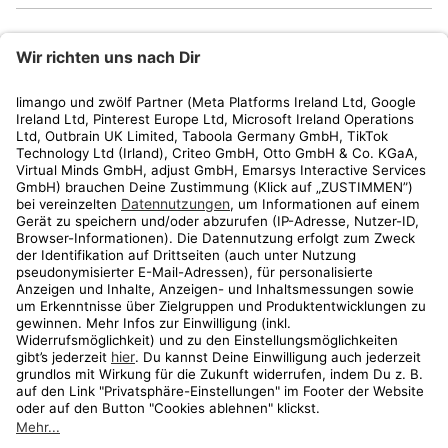
limango
Rechtliches
Kundenservice
Shop
Aktionen
Travel