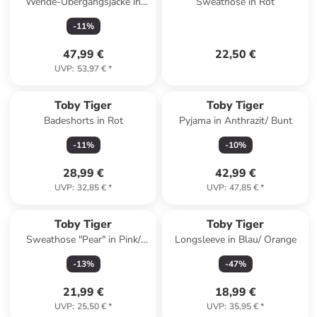
Wende-Übergangsjacke in
Sweathose in Rot
Beige/ Blau
-
11
%
47,99 €
22,50 €
UVP
:
53,97 €
*
Toby Tiger
Toby Tiger
Badeshorts in Rot
Pyjama in Anthrazit/ Bunt
-
11
%
-
10
%
28,99 €
42,99 €
UVP
:
32,85 €
*
UVP
:
47,85 €
*
Toby Tiger
Toby Tiger
Sweathose "Pear" in Pink/
Longsleeve in Blau/ Orange
Grün
-
13
%
-
47
%
21,99 €
18,99 €
UVP
:
25,50 €
*
UVP
:
35,95 €
*