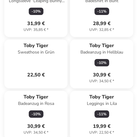
Longsleeve "Leaping Bunny"
Badeshirt in Bunt
in Pink
-
10
%
-
11
%
31,99 €
28,99 €
UVP
:
35,85 €
*
UVP
:
32,85 €
*
Toby Tiger
Toby Tiger
Sweathose in Grün
Badeanzug in Hellblau
-
10
%
22,50 €
30,99 €
UVP
:
34,50 €
*
Toby Tiger
Toby Tiger
Badeanzug in Rosa
Leggings in Lila
-
10
%
-
11
%
30,99 €
19,99 €
UVP
:
34,50 €
*
UVP
:
22,50 €
*