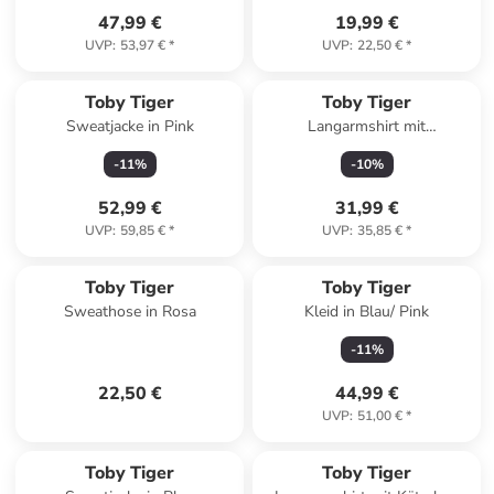
47,99 €
19,99 €
UVP
:
53,97 €
*
UVP
:
22,50 €
*
Toby Tiger
Toby Tiger
Sweatjacke in Pink
Langarmshirt mit
Feuerwehrauto Applikation in
-
11
%
-
10
%
blau
52,99 €
31,99 €
UVP
:
59,85 €
*
UVP
:
35,85 €
*
Toby Tiger
Toby Tiger
Sweathose in Rosa
Kleid in Blau/ Pink
-
11
%
22,50 €
44,99 €
UVP
:
51,00 €
*
Toby Tiger
Toby Tiger