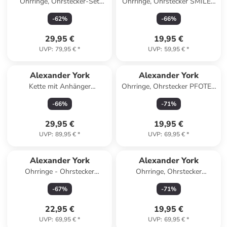
Ohrringe, Ohrstecker-Set
Ohrringe, Ohrstecker SMILEY
WEIHNACHTEN in 925
gelb in 925 Sterling Silber, 2-
-
62
%
-
66
%
Sterling Silber, 6-tlg.
tlg.
29,95 €
19,95 €
UVP
:
79,95 €
*
UVP
:
59,95 €
*
Alexander York
Alexander York
Kette mit Anhänger
Ohrringe, Ohrstecker PFOTE I
MEERJUNGFRAU Kristall
schwarz in 925 Sterling Silber,
-
66
%
-
71
%
aqua in 925 Silber - 2-tlg. in
2-tlg.
silber
29,95 €
19,95 €
UVP
:
89,95 €
*
UVP
:
69,95 €
*
Alexander York
Alexander York
Ohrringe - Ohrstecker
Ohrringe, Ohrstecker
BALLETTSCHUHE mit Kristall
SEEHUND mit Schal in 925
-
67
%
-
71
%
in 925 Silber
Sterling Silber, 2-tlg.
22,95 €
19,95 €
UVP
:
69,95 €
*
UVP
:
69,95 €
*