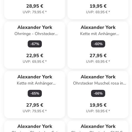
28,95 €
19,95 €
UVP
:
79,95 €
*
UVP
:
69,95 €
*
Alexander York
Alexander York
Ohrringe - Ohrstecker
Kette mit Anhänger
WEIHNACHTSBAUM Kristall
HUFEISEN in 925 Sterling
-
67
%
-
60
%
in 925 Silber - 2-tlg.
Silber, 2-tlg. in silber
22,95 €
27,95 €
UVP
:
69,95 €
*
UVP
:
69,95 €
*
Alexander York
Alexander York
Kette mit Anhänger
Ohrstecker Muschel rosa in
SCHMETTERLING aqua in
925 Sterling Silber, 2-tlg.
-
65
%
-
66
%
925 Sterling Silber, 2-tlg. in
silber
27,95 €
19,95 €
UVP
:
79,95 €
*
UVP
:
59,95 €
*
Alexander York
Alexander York