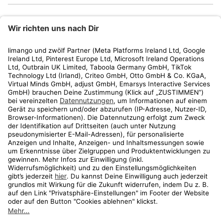
limango
Rechtliches
Kundenservice
Shop
Aktionen
Travel