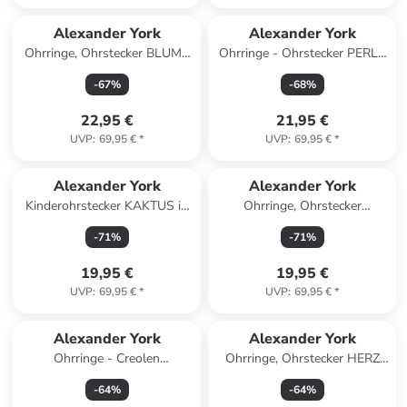
Alexander York
Alexander York
Ohrringe, Ohrstecker BLUME
Ohrringe - Ohrstecker PERLE
Zirkonia in 925 Sterling Silber,
classic 5 mm in Gold in 925
-
67
%
-
68
%
2-tlg.
Silber
22,95 €
21,95 €
UVP
:
69,95 €
*
UVP
:
69,95 €
*
Alexander York
Alexander York
Kinderohrstecker KAKTUS in
Ohrringe, Ohrstecker
925 Sterling Silber, 2-tlg.
KLEEBLATT hellgrün in 925
-
71
%
-
71
%
Sterling Silber, 2-tlg.
19,95 €
19,95 €
UVP
:
69,95 €
*
UVP
:
69,95 €
*
Alexander York
Alexander York
Ohrringe - Creolen
Ohrringe, Ohrstecker HERZ
MARIENKÄFER KRISTALL
PFERD in 925 Sterling Silber,
-
64
%
-
64
%
weiß in 925 Silber - 2-tlg. in
2-tlg.