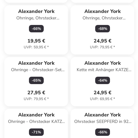
Alexander York
Alexander York
Ohrringe, Ohrstecker
Ohrringe, Ohrstecker
REGENBOGEN in 925 Sterling
STERNSCHWEIF HERZ in
-
66
%
-
68
%
Silber, 2-tlg.
925 Sterling Silber, 2-tlg.
19,95 €
24,95 €
UVP
:
59,95 €
*
UVP
:
79,95 €
*
Alexander York
Alexander York
Ohrringe - Ohrstecker-Set
Kette mit Anhänger KATZE
REGENBOGEN - EINHORN in
mit Kristall light rose in 925
-
65
%
-
64
%
925 Silber - 4-tlg.
Silber in silber
27,95 €
24,95 €
UVP
:
79,95 €
*
UVP
:
69,95 €
*
Alexander York
Alexander York
Ohrringe - Ohrstecker KATZE
Ohrstecker SEEPFERD in 925
weiß - stehend in 925 Silber -
Sterling Silber, 2-tlg.
-
71
%
-
66
%
2-tlg.