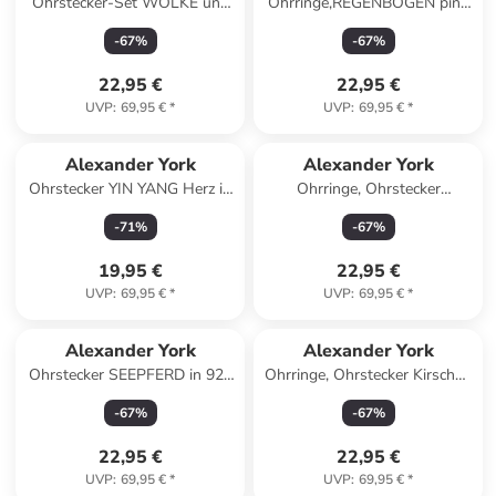
Ohrstecker-Set WOLKE und
Ohrringe,REGENBOGEN pink
REGENBOGEN, 4-tlg.
mit Kristall in 925 Sterling
-
67
%
-
67
%
Silber, 2-tlg.
22,95 €
22,95 €
UVP
:
69,95 €
*
UVP
:
69,95 €
*
Alexander York
Alexander York
Ohrstecker YIN YANG Herz in
Ohrringe, Ohrstecker
925 Sterling Silber, 2-tlg.
KIRSCHEN Herzform in 925
-
71
%
-
67
%
Sterling Silber, 2-tlg.
19,95 €
22,95 €
UVP
:
69,95 €
*
UVP
:
69,95 €
*
Alexander York
Alexander York
Ohrstecker SEEPFERD in 925
Ohrringe, Ohrstecker Kirschen
Sterling Silber, 2-tlg
in 925 Sterling Silber, 2-tlg.
-
67
%
-
67
%
22,95 €
22,95 €
UVP
:
69,95 €
*
UVP
:
69,95 €
*