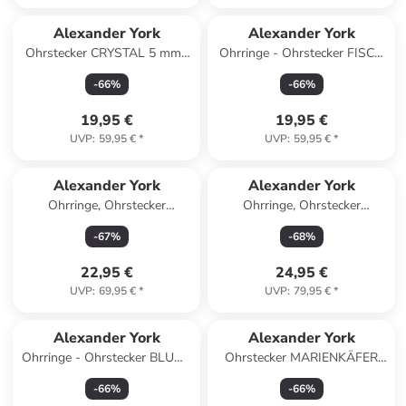
Alexander York
Alexander York
Ohrstecker CRYSTAL 5 mm I
Ohrringe - Ohrstecker FISCH
peridot
regenbogenfarben in 925
-
66
%
-
66
%
Silber - 2-tlg.
19,95 €
19,95 €
UVP
:
59,95 €
*
UVP
:
59,95 €
*
Alexander York
Alexander York
Ohrringe, Ohrstecker
Ohrringe, Ohrstecker
FUSSBALL in 925 Sterling
EINHORN HERZ in 925
-
67
%
-
68
%
Silber, 2-tlg.
Sterling Silber, 2-tlg. in silber
22,95 €
24,95 €
UVP
:
69,95 €
*
UVP
:
79,95 €
*
Alexander York
Alexander York
Ohrringe - Ohrstecker BLUME
Ohrstecker MARIENKÄFER
Kristall amethyst in 925 Silber
rot in 925 Sterling Silber, 2-
-
66
%
-
66
%
- 2-tlg.
tlg.