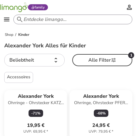
family
Shop
Kinder
Alexander York Alles für Kinder
1
Beliebtheit
Alle Filter
Accessoires
Alexander York
Alexander York
Ohrringe - Ohrstecker KATZE
Ohrringe, Ohrstecker PFERD
schwarz sitzend in 925 Silber
in Gold aus 925 Sterling
-
71
%
-
68
%
- 2-tlg.
Silber, 2-tlg.
19,95 €
24,95 €
UVP
:
69,95 €
*
UVP
:
79,95 €
*