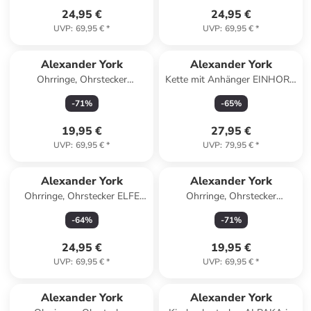
silber
24,95 €
24,95 €
UVP
:
69,95 €
*
UVP
:
69,95 €
*
Alexander York
Alexander York
Ohrringe, Ohrstecker
Kette mit Anhänger EINHORN
EISSTIEL in 925 Sterling
HERZ in 925 Sterling Silber,
-
71
%
-
65
%
Silber, 2-tlg.
2-tlg. in silber
19,95 €
27,95 €
UVP
:
69,95 €
*
UVP
:
79,95 €
*
Alexander York
Alexander York
Ohrringe, Ohrstecker ELFE
Ohrringe, Ohrstecker
Zirkonia rosa in 925 Sterling
ZITRONE in 925 Sterling
-
64
%
-
71
%
Silber, 2-tlg.
Silber, 2-tlg.
24,95 €
19,95 €
UVP
:
69,95 €
*
UVP
:
69,95 €
*
Alexander York
Alexander York