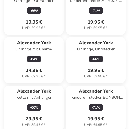
Ohrringe - Ohrstecker
Kinderohrstecker ALPAKA in
KRISTALL blue zircon - 5 mm
925 Sterling Silber, 2-tlg.
-
66
%
-
71
%
in 925 Silber
19,95 €
19,95 €
UVP
:
59,95 €
*
UVP
:
69,95 €
*
Alexander York
Alexander York
Ohrringe mit Charm-
Ohrringe, Ohrstecker
Anhänger SCHMETTERLING
SCHNECKE in 925 Sterling
-
64
%
-
66
%
in 925 Silber - 2-tlg. in silber
Silber, 2-tlg.
24,95 €
19,95 €
UVP
:
69,95 €
*
UVP
:
59,95 €
*
Alexander York
Alexander York
Kette mit Anhänger
Kinderohrstecker BONBON
SCHILDKRÖTE mit Kristall in
mit Kristall weiß in 925 Silber
-
66
%
-
71
%
925 Silber - 2-tlg. in silber
- 2-tlg.
29,95 €
19,95 €
UVP
:
89,95 €
*
UVP
:
69,95 €
*