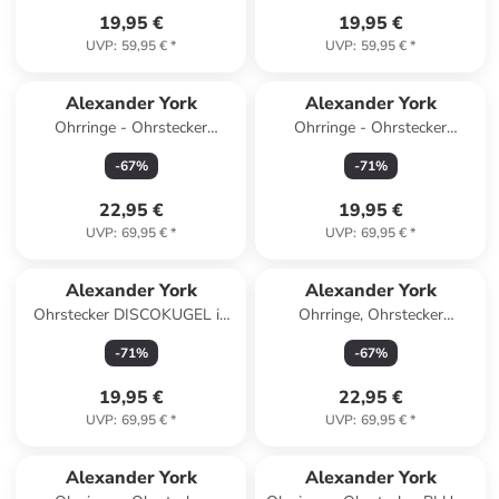
19,95 €
19,95 €
UVP
:
59,95 €
*
UVP
:
59,95 €
*
Alexander York
Alexander York
Ohrringe - Ohrstecker
Ohrringe - Ohrstecker
REGENBOGEN mit Kristall
EINHORN mit Kristall pink in
-
67
%
-
71
%
bunt in 925 Silber
925 Silber - 2-tlg.
22,95 €
19,95 €
UVP
:
69,95 €
*
UVP
:
69,95 €
*
Alexander York
Alexander York
Ohrstecker DISCOKUGEL in
Ohrringe, Ohrstecker
925 Sterling Silber, 2-tlg.
SCHILDKRÖTE in 925
-
71
%
-
67
%
Sterling Silber, 2-tlg.
19,95 €
22,95 €
UVP
:
69,95 €
*
UVP
:
69,95 €
*
Alexander York
Alexander York