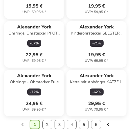
19,95 €
19,95 €
UVP
:
59,95 €
*
UVP
:
59,95 €
*
Alexander York
Alexander York
Ohrringe, Ohrstecker PFOTE
Kinderohrstecker SEESTERN
bunt dunkel in 925 Sterling
in 925 Sterling Silber, 2-tlg.
-
67
%
-
71
%
Silber
22,95 €
19,95 €
UVP
:
69,95 €
*
UVP
:
69,95 €
*
Alexander York
Alexander York
Ohrringe - Ohrstecker Eule
Kette mit Anhänger KATZE in
mit Kristall weiß in 925 Silber
Gold aus 925 Sterling Silber,
-
72
%
-
62
%
- 2-tlg.
2-tlg. in gold
24,95 €
29,95 €
UVP
:
89,95 €
*
UVP
:
79,95 €
*
1
2
3
4
5
6