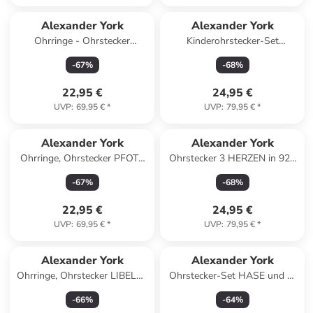
Alexander York
Alexander York
Ohrringe - Ohrstecker
Kinderohrstecker-Set
FLAMINGO Zirkonia pink in
EINHORN & KRISTALL in 925
-
67
%
-
68
%
925 Silber - 2-tlg.
Silber - 4-tlg.
22,95 €
24,95 €
UVP
:
69,95 €
*
UVP
:
79,95 €
*
Alexander York
Alexander York
Ohrringe, Ohrstecker PFOTE
Ohrstecker 3 HERZEN in 925
aqua in 925 Sterling Silber, 2-
Sterling Silber, 2-tlg.
-
67
%
-
68
%
tlg.
22,95 €
24,95 €
UVP
:
69,95 €
*
UVP
:
79,95 €
*
Alexander York
Alexander York
Ohrringe, Ohrstecker LIBELLE
Ohrstecker-Set HASE und EI
grün in 925 Sterling Silber, 2-
in 925 Sterling Silber
-
66
%
-
64
%
tlg.