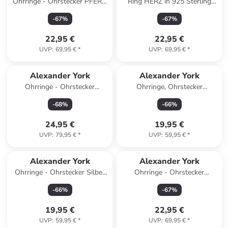
Ohrringe - Ohrstecker PFERD
Ring HERZ in 925 Sterling
& HUFEISEN in Gold aus 925
Silber in silber
-
67
%
-
67
%
Silber - 2-tlg.
22,95 €
22,95 €
UVP
:
69,95 €
*
UVP
:
69,95 €
*
Alexander York
Alexander York
Ohrringe - Ohrstecker
Ohrringe, Ohrstecker
BALLERINA light rose mit
SCHNEEMANN rosa in 925
-
68
%
-
66
%
Kristall in 925 Silber
Sterling Silber, 2-tlg.
24,95 €
19,95 €
UVP
:
79,95 €
*
UVP
:
59,95 €
*
Alexander York
Alexander York
Ohrringe - Ohrstecker Silber
Ohrringe - Ohrstecker
KRISTALL hellblau in 925
SCHILDKRÖTE Kristall in 925
-
66
%
-
67
%
Silber - 2-tlg.
Silber - 2-tlg.
19,95 €
22,95 €
UVP
:
59,95 €
*
UVP
:
69,95 €
*