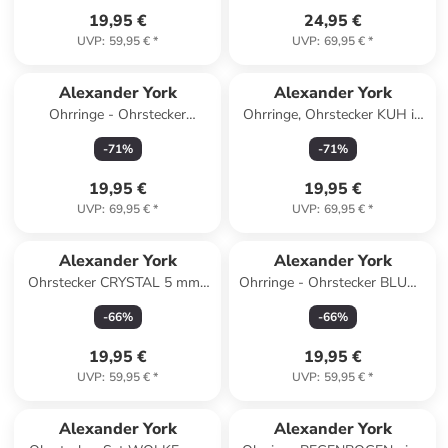
19,95 €
24,95 €
UVP
:
59,95 €
*
UVP
:
69,95 €
*
Alexander York
Alexander York
Ohrringe - Ohrstecker
Ohrringe, Ohrstecker KUH in
KLEEBLATT dunkelgrün in
925 Sterling Silber, 2-tlg.
-
71
%
-
71
%
925 Silber - 2-tlg.
19,95 €
19,95 €
UVP
:
69,95 €
*
UVP
:
69,95 €
*
Alexander York
Alexander York
Ohrstecker CRYSTAL 5 mm I
Ohrringe - Ohrstecker BLUME
aqua in 925 Sterling Silber, 2-
mit Kristall & Perle in 925
-
66
%
-
66
%
tlg.
Silber
19,95 €
19,95 €
UVP
:
59,95 €
*
UVP
:
59,95 €
*
Alexander York
Alexander York