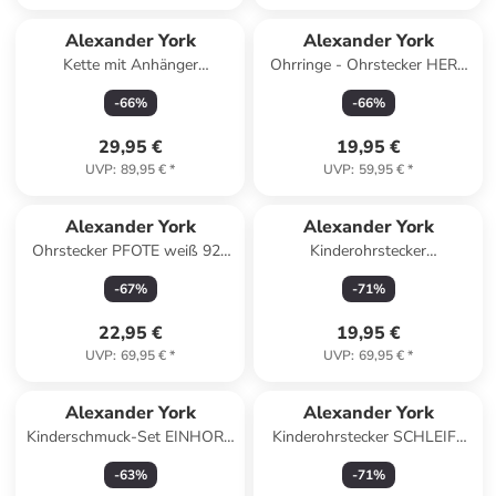
Alexander York
Alexander York
Kette mit Anhänger
Ohrringe - Ohrstecker HERZ
SEEPFERD Kristall 925
regenbogenfarben in 925
-
66
%
-
66
%
Sterling Silber, 2-tlg. in silber
Silber - 2-tlg.
29,95 €
19,95 €
UVP
:
89,95 €
*
UVP
:
59,95 €
*
Alexander York
Alexander York
Ohrstecker PFOTE weiß 925
Kinderohrstecker
Sterling Silber in Gold, 2-tlg.
WHALECORN in 925 Sterling
-
67
%
-
71
%
Silber, 2-tlg.
22,95 €
19,95 €
UVP
:
69,95 €
*
UVP
:
69,95 €
*
Alexander York
Alexander York
Kinderschmuck-Set EINHORN
Kinderohrstecker SCHLEIFE
HERZ hellrosa in 925 Sterling
mit Kristall weiß in 925 Silber
-
63
%
-
71
%
Silber, 4-tlg. in silber
- 2-tlg.