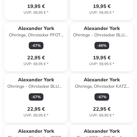
19,95 €
19,95 €
UVP
:
69,95 €
*
UVP
:
59,95 €
*
Alexander York
Alexander York
Ohrringe, Ohrstecker PFOTE
Ohrringe - Ohrstecker BLUME
fuchsia in 925 Sterling Silber,
Kristall rosa in 925 Silber - 2-
-
67
%
-
66
%
2-tlg.
tlg.
22,95 €
19,95 €
UVP
:
69,95 €
*
UVP
:
59,95 €
*
Alexander York
Alexander York
Ohrringe - Ohrstecker BLUME
Ohrringe, Ohrstecker KATZE
Kristall regenbogenfarben in
3d in Gold, 2-tlg.
-
67
%
-
67
%
925 Silber
22,95 €
22,95 €
UVP
:
69,95 €
*
UVP
:
69,95 €
*
Alexander York
Alexander York