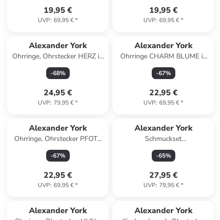
19,95 €
19,95 €
UVP
:
69,95 €
*
UVP
:
69,95 €
*
Alexander York
Alexander York
Ohrringe, Ohrstecker HERZ in
Ohrringe CHARM BLUME in
Gold aus 925 Sterling Silber,
925 Sterling Silber, 2-tlg. in
-
68
%
-
67
%
2-tlg.
silber
24,95 €
22,95 €
UVP
:
79,95 €
*
UVP
:
69,95 €
*
Alexander York
Alexander York
Ohrringe, Ohrstecker PFOTE
Schmuckset
blau in 925 Sterling Silber, 2-
SCHMETTERLING in 925
-
67
%
-
65
%
tlg.
Sterling Silber, 4-tlg. in silber
22,95 €
27,95 €
UVP
:
69,95 €
*
UVP
:
79,95 €
*
Alexander York
Alexander York