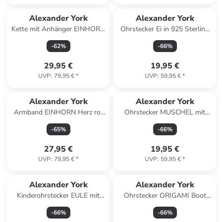
Alexander York
Alexander York
Kette mit Anhänger EINHORN
Ohrstecker Ei in 925 Sterling
mit Kristall 925 Sterling
Silber, 2-tlg.
-
62
%
-
66
%
Silber, 2-tlg. in silber
29,95 €
19,95 €
UVP
:
79,95 €
*
UVP
:
59,95 €
*
Alexander York
Alexander York
Armband EINHORN Herz rot
Ohrstecker MUSCHEL mit
in 925 Sterling Silber in silber
Kristall in 925 Sterling Silber,
-
65
%
-
66
%
2-tlg.
27,95 €
19,95 €
UVP
:
79,95 €
*
UVP
:
59,95 €
*
Alexander York
Alexander York
Kinderohrstecker EULE mit
Ohrstecker ORIGAMI Boot
Glitzer, 2-tlg.
rosa in 925 Sterling Silber, 2-
-
66
%
-
66
%
tlg.