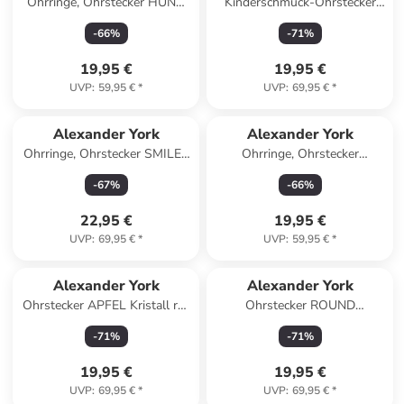
Ohrringe, Ohrstecker HUND
Kinderschmuck-Ohrstecker
DACKEL in 925 Sterling
OKTOPUS mit Glitzer in 925
-
66
%
-
71
%
Silber, 2-tlg.
Silber - 2-tlg.
19,95 €
19,95 €
UVP
:
59,95 €
*
UVP
:
69,95 €
*
Alexander York
Alexander York
Ohrringe, Ohrstecker SMILEY
Ohrringe, Ohrstecker
schwarz in 925 Sterling Silber,
PINGUIN rosa in 925 Sterling
-
67
%
-
66
%
2-tlg.
Silber, 2-tlg.
22,95 €
19,95 €
UVP
:
69,95 €
*
UVP
:
59,95 €
*
Alexander York
Alexander York
Ohrstecker APFEL Kristall rot
Ohrstecker ROUND
in 925 Sterling Silber, 2-tlg.
ZIRCONIA 4 mm in Gold aus
-
71
%
-
71
%
925 Sterling Silber, 2-tlg.
19,95 €
19,95 €
UVP
:
69,95 €
*
UVP
:
69,95 €
*