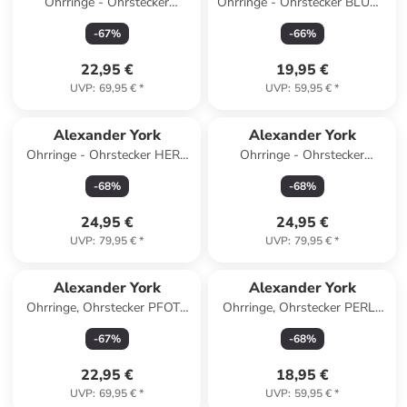
Ohrringe - Ohrstecker
Ohrringe - Ohrstecker BLUME
REGENBOGEN lila KRISTALL
Kristall aqua in 925 Silber - 2-
-
67
%
-
66
%
in 925 Silber - 2-tlg.
tlg.
22,95 €
19,95 €
UVP
:
69,95 €
*
UVP
:
59,95 €
*
Alexander York
Alexander York
Ohrringe - Ohrstecker HERZ
Ohrringe - Ohrstecker
PFERD in Gold aus 925 Silber
SCHMETTERLING in Gold
-
68
%
-
68
%
- 2-tlg.
Zirkonia 925 Silber
24,95 €
24,95 €
UVP
:
79,95 €
*
UVP
:
79,95 €
*
Alexander York
Alexander York
Ohrringe, Ohrstecker PFOTE
Ohrringe, Ohrstecker PERLE
amethyst in 925 Sterling
in 925 Sterling Silber, 2-tlg.
-
67
%
-
68
%
Silber, 2-tlg.
22,95 €
18,95 €
UVP
:
69,95 €
*
UVP
:
59,95 €
*