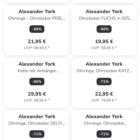
Alexander York
Alexander York
Ohrringe - Ohrstecker PERLE
Ohrstecker FUCHS in 925
classic 6 mm in Gold aus 925
Sterling Silber, 2-tlg.
-
68
%
-
66
%
Silber
21,95 €
19,95 €
UVP
:
69,95 €
*
UVP
:
59,95 €
*
Alexander York
Alexander York
Kette mit Anhänger
Ohrringe, Ohrstecker KATZE
SCHILDKRÖTE mit Opal 925
in Gold aus 925 Sterling
-
66
%
-
71
%
Sterling Silber, 2-tlg. in silber
Silber, 2-tlg.
29,95 €
22,95 €
UVP
:
89,95 €
*
UVP
:
79,95 €
*
Alexander York
Alexander York
Ohrringe, Ohrstecker DELFIN
Ohrringe, Ohrstecker
in 925 Sterling Silber, 2-tlg.
ERDBEERE in 925 Sterling
-
71
%
-
71
%
Silber, 2-tlg.