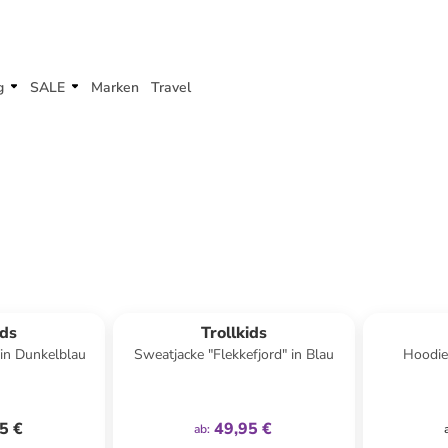
g
SALE
Marken
Travel
family
exklusiv
ids
Trollkids
in Dunkelblau
Sweatjacke "Flekkefjord" in Blau
Hoodie
5 €
49,95 €
ab
: