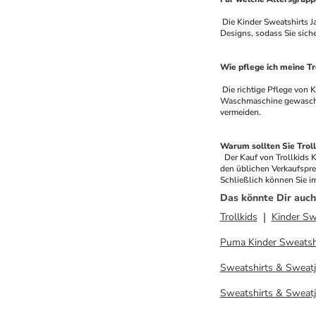
 Die Kinder Sweatshirts Jacken von Trollkids sind für Kinder aller Altersgruppen geeignet, von Kleinkindern bis hin zu Teenagern. Die Marke bietet eine breite Palette von Größen und 
Designs, sodass Sie siche
Wie pflege ich meine Tr
 Die richtige Pflege von Kinderbekleidung ist wichtig, um ihre Langlebigkeit zu gewährleisten. Trollkids Kinder Sweatshirts Jacken können in der Regel bei 30-40 Grad in der 
Waschmaschine gewaschen 
vermeiden.
Warum sollten Sie Troll
 Der Kauf von Trollkids K
den üblichen Verkaufspre
Schließlich können Sie i
Das könnte Dir auch
Trollkids
Kinder Sw
Puma Kinder Sweatshi
Sweatshirts & Sweat
Sweatshirts & Sweatj