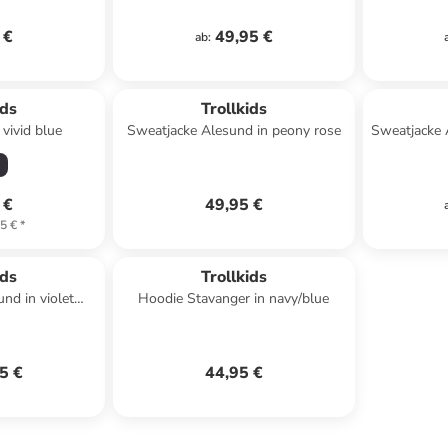
 €
49,95 €
ab
:
ids
Trollkids
 vivid blue
Sweatjacke Alesund in peony rose
Sweatjacke 
 €
49,95 €
5 €
*
ids
Trollkids
nd in violet
Hoodie Stavanger in navy/blue
aphite
5 €
44,95 €