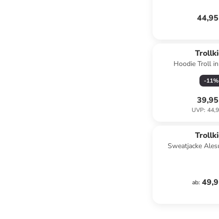
44,95
Trollk
Hoodie Troll in
-
11
%
39,95
UVP
:
44,9
Trollk
Sweatjacke Alesu
sorbet/gr
49,9
ab
: