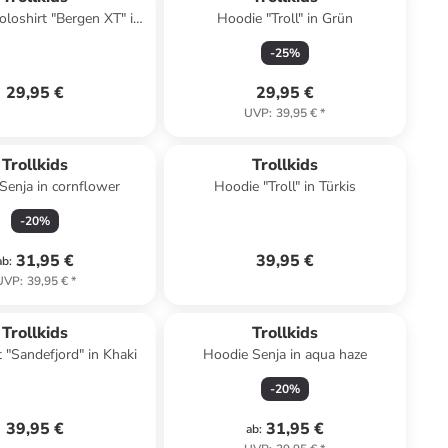
"Bergen XT" in
Hoodie "Troll" in Grün
Dunkelblau
-
25
%
29,95 €
29,95 €
UVP
:
39,95 €
*
Trollkids
Trollkids
Senja in cornflower
Hoodie "Troll" in Türkis
-
20
%
31,95 €
39,95 €
ab
:
UVP
:
39,95 €
*
Trollkids
Trollkids
 "Sandefjord" in Khaki
Hoodie Senja in aqua haze
-
20
%
39,95 €
31,95 €
ab
: