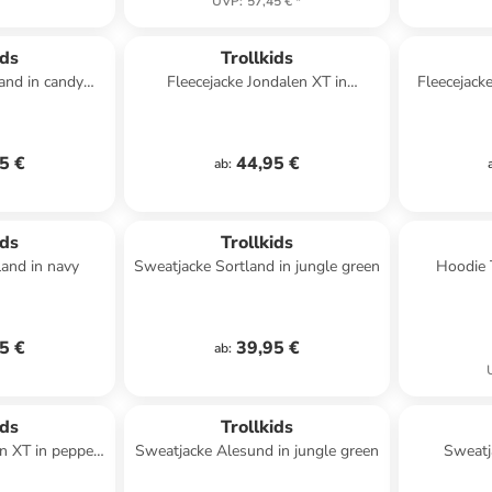
UVP
:
57,45 €
*
ids
Trollkids
and in candy
Fleecejacke Jondalen XT in
Fleecejack
 berry
mauve/plum
5 €
44,95 €
ab
:
ids
Trollkids
land in navy
Sweatjacke Sortland in jungle green
Hoodie T
5 €
39,95 €
ab
:
ids
Trollkids
en XT in pepper
Sweatjacke Alesund in jungle green
Sweatj
n