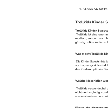
1
-
54
von
54
Artike
Trollkids Kinder 
Trollkids Kinder Sweats
 Trollkids ist eine renommierte Marke, die sich auf die Herstellung von hochwertiger Kinderbekleidung spezialisiert hat. Die Kinder Sweatshirts Jacken von Trollkids sind nicht nur 
modisch, sondern auch be
günstig online kaufen sol
Was macht Trollkids Ki
 Die Kinder Sweatshirts Jacken von Trollkids zeichnen sich durch ihre hohe Qualität und Funktionalität aus. Sie sind aus strapazierfähigen Materialien gefertigt, die sowohl warm als 
auch atmungsaktiv sind. D
den Kindern optimale Be
Welche Materialien werd
 Trollkids verwendet bei der Herstellung ihrer Kinder Sweatshirts Jacken eine Kombination aus hochwertigen Materialien wie Baumwolle, Polyester und Elasthan. Diese Materialien sind 
nicht nur langlebig, sond
wasserabweisend und wi
Für welche Altersgruppe