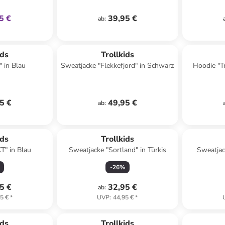
5 €
39,95 €
ab
:
ids
Trollkids
" in Blau
Sweatjacke "Flekkefjord" in Schwarz
Hoodie "T
5 €
49,95 €
ab
:
ids
Trollkids
T" in Blau
Sweatjacke "Sortland" in Türkis
Sweatjac
-
26
%
5 €
32,95 €
ab
:
5 €
*
UVP
:
44,95 €
*
ids
Trollkids