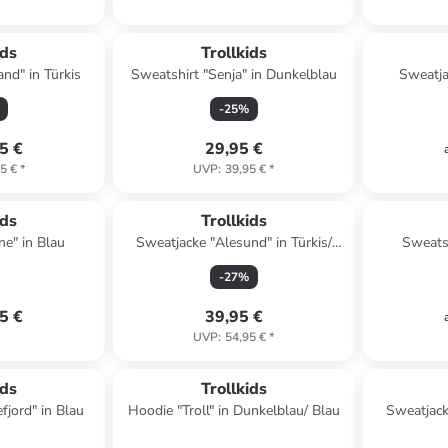
ids
Trollkids
nd" in Türkis
Sweatshirt "Senja" in Dunkelblau
Sweatja
Dun
-
25
%
5 €
29,95 €
5 €
*
UVP
:
39,95 €
*
ids
Trollkids
e" in Blau
Sweatjacke "Alesund" in Türkis/
Sweatsh
Dunkelgrün/ Lila
-
27
%
5 €
39,95 €
UVP
:
54,95 €
*
klusiv
ids
Trollkids
fjord" in Blau
Hoodie "Troll" in Dunkelblau/ Blau
Sweatjacke