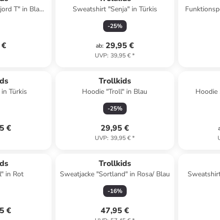
ord T" in Blau/
Sweatshirt "Senja" in Türkis
Funktionspoloshirt 
au
-
25
%
 €
29,95 €
ab
:
UVP
:
39,95 €
*
ids
Trollkids
Hoddie "Troll" in Türkis
Hoodie "Troll" in Blau
Hoodie 
-
25
%
5 €
29,95 €
UVP
:
39,95 €
*
ids
Trollkids
" in Rot
Sweatjacke "Sortland" in Rosa/ Blau
Sweatshirt
-
16
%
5 €
47,95 €