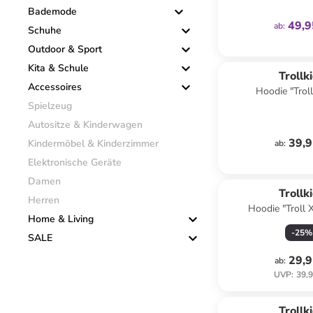
Bademode
49,9
ab
:
Schuhe
Outdoor & Sport
Kita & Schule
Trollk
Accessoires
Hoodie "Troll
Spielzeug
Autositze & Kinderwagen
39,9
Kindermöbel & Kinderzimmer
ab
:
Elektronische Geräte
Damen
Trollk
Herren
Hoodie "Troll X
Home & Living
-
25
%
SALE
29,9
ab
:
UVP
:
39,9
Trollk