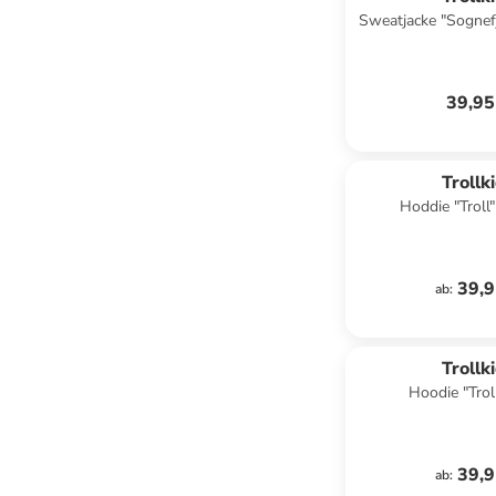
Sweatjacke "Sognefj
Hellbl
39,95
Trollk
39,9
ab
:
Trollk
Hoodie "Troll
39,9
ab
: