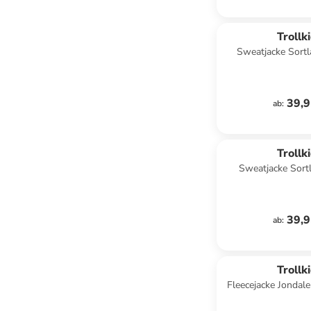
Trollk
Sweatjacke Sortl
pink/fresh
39,9
ab
:
Trollk
Sweatjacke Sort
39,9
ab
:
Trollk
Fleecejacke Jondal
gree