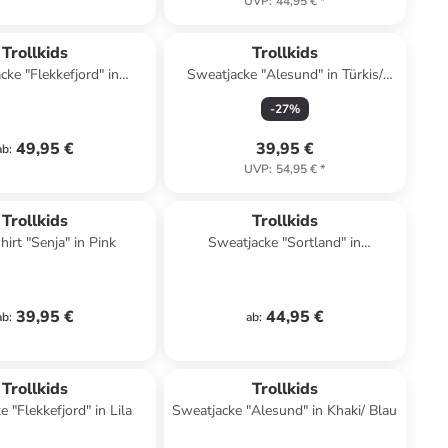
UVP
:
44,95 €
*
Trollkids
Trollkids
cke "Flekkefjord" in
Sweatjacke "Alesund" in Türkis/
kelblau/ Türkis
Pink/ Blau
-
27
%
49,95 €
39,95 €
ab
:
UVP
:
54,95 €
*
Trollkids
Trollkids
irt "Senja" in Pink
Sweatjacke "Sortland" in
Dunkelblau
39,95 €
44,95 €
ab
:
ab
:
Top deal
family
exklusiv
Trollkids
Trollkids
 "Flekkefjord" in Lila
Sweatjacke "Alesund" in Khaki/ Blau