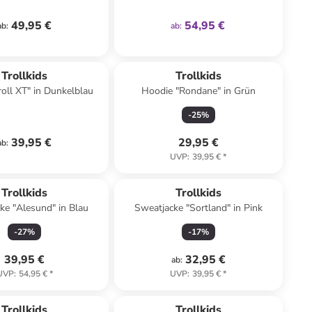
49,95 €
54,95 €
ab
:
ab
:
Trollkids
Trollkids
roll XT" in Dunkelblau
Hoodie "Rondane" in Grün
-
25
%
39,95 €
29,95 €
ab
:
UVP
:
39,95 €
*
Trollkids
Trollkids
ke "Alesund" in Blau
Sweatjacke "Sortland" in Pink
-
27
%
-
17
%
39,95 €
32,95 €
ab
:
UVP
:
54,95 €
*
UVP
:
39,95 €
*
Trollkids
Trollkids