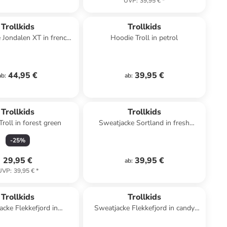
UVP
:
39,95 €
*
Trollkids
Trollkids
e Jondalen XT in french
Hoodie Troll in petrol
blue
44,95 €
39,95 €
ab
:
ab
:
Trollkids
Trollkids
roll in forest green
Sweatjacke Sortland in fresh
berry/graphite
-
25
%
29,95 €
39,95 €
ab
:
UVP
:
39,95 €
*
Trollkids
Trollkids
acke Flekkefjord in
Sweatjacke Flekkefjord in candy
aquamarine
pink/fresh berry