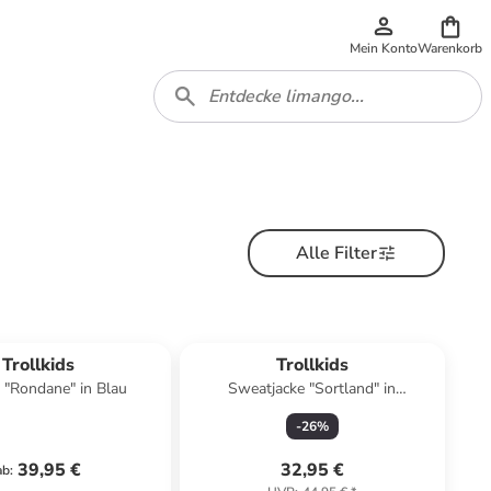
Mein Konto
Warenkorb
Alle Filter
Trollkids
Trollkids
 "Rondane" in Blau
Sweatjacke "Sortland" in
Dunkelblau
-
26
%
39,95 €
32,95 €
ab
: