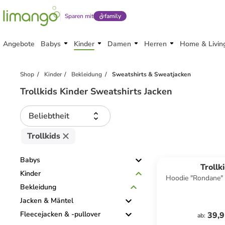
Sparen mit
family
Angebote
Babys
Kinder
Damen
Herren
Home & Livin
Shop
Kinder
Bekleidung
Sweatshirts & Sweatjacken
Trollkids Kinder Sweatshirts Jacken
Beliebtheit
Trollkids
Babys
Trollk
Kinder
Hoodie "Rondane" 
Bekleidung
Jacken & Mäntel
Fleecejacken & -pullover
39,9
ab
: