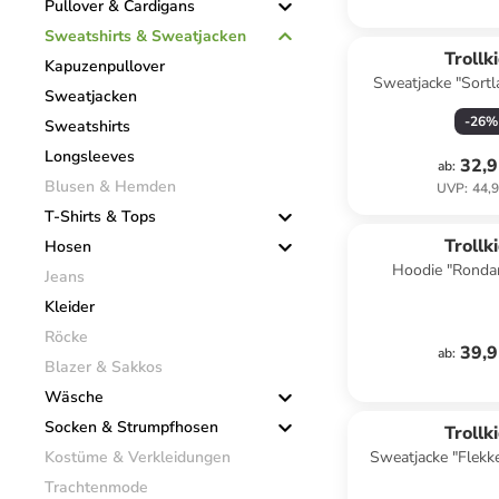
Pullover & Cardigans
Sweatshirts & Sweatjacken
Trollk
Kapuzenpullover
Sweatjacke "Sortla
Sweatjacken
-
26
%
Sweatshirts
Longsleeves
32,9
ab
:
Blusen & Hemden
UVP
:
44,9
T-Shirts & Tops
Trollk
Hosen
Hoodie "Rondan
Jeans
Kleider
Röcke
39,9
ab
:
Blazer & Sakkos
Wäsche
family
ex
Socken & Strumpfhosen
Trollk
Kostüme & Verkleidungen
Sweatjacke "Flekke
Trachtenmode