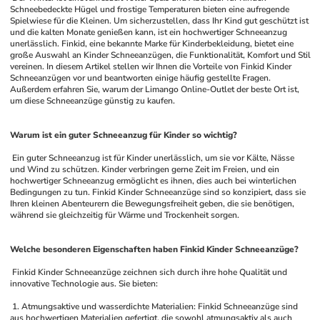
Schneebedeckte Hügel und frostige Temperaturen bieten eine aufregende 
Spielwiese für die Kleinen. Um sicherzustellen, dass Ihr Kind gut geschützt ist 
und die kalten Monate genießen kann, ist ein hochwertiger Schneeanzug 
unerlässlich. Finkid, eine bekannte Marke für Kinderbekleidung, bietet eine 
große Auswahl an Kinder Schneeanzügen, die Funktionalität, Komfort und Stil 
vereinen. In diesem Artikel stellen wir Ihnen die Vorteile von Finkid Kinder 
Schneeanzügen vor und beantworten einige häufig gestellte Fragen. 
Außerdem erfahren Sie, warum der Limango Online-Outlet der beste Ort ist, 
um diese Schneeanzüge günstig zu kaufen.
Warum ist ein guter Schneeanzug für Kinder so wichtig?
 Ein guter Schneeanzug ist für Kinder unerlässlich, um sie vor Kälte, Nässe 
und Wind zu schützen. Kinder verbringen gerne Zeit im Freien, und ein 
hochwertiger Schneeanzug ermöglicht es ihnen, dies auch bei winterlichen 
Bedingungen zu tun. Finkid Kinder Schneeanzüge sind so konzipiert, dass sie 
Ihren kleinen Abenteurern die Bewegungsfreiheit geben, die sie benötigen, 
während sie gleichzeitig für Wärme und Trockenheit sorgen.
Welche besonderen Eigenschaften haben Finkid Kinder Schneeanzüge?
 Finkid Kinder Schneeanzüge zeichnen sich durch ihre hohe Qualität und 
innovative Technologie aus. Sie bieten:
 1. Atmungsaktive und wasserdichte Materialien: Finkid Schneeanzüge sind 
aus hochwertigen Materialien gefertigt, die sowohl atmungsaktiv als auch 