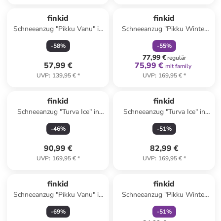
family
rabatt
finkid
finkid
Schneeanzug "Pikku Vanu" in
Schneeanzug "Pikku Winter
Hellblau
Eko" in Blau
-
58
%
-
55
%
77,99 €
regulär
57,99 €
75,99 €
mit family
UVP
:
139,95 €
*
UVP
:
169,95 €
*
finkid
finkid
Schneeanzug "Turva Ice" in
Schneeanzug "Turva Ice" in
Blau
Hellbraun/ Dunkelblau
-
46
%
-
51
%
90,99 €
82,99 €
UVP
:
169,95 €
*
UVP
:
169,95 €
*
family
rabatt
finkid
finkid
Schneeanzug "Pikku Vanu" in
Schneeanzug "Pikku Winter
Rosa
Eco" in Dunkelblau
-
69
%
-
51
%