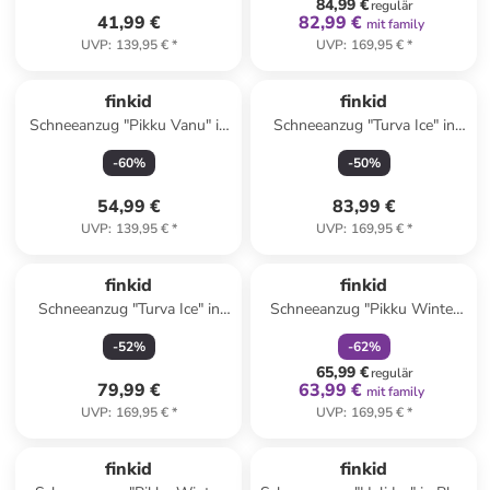
84,99 €
regulär
41,99 €
82,99 €
mit family
UVP
:
139,95 €
*
UVP
:
169,95 €
*
finkid
finkid
Schneeanzug "Pikku Vanu" in
Schneeanzug "Turva Ice" in
Gelb
Blau
-
60
%
-
50
%
54,99 €
83,99 €
UVP
:
139,95 €
*
UVP
:
169,95 €
*
family
rabatt
finkid
finkid
Schneeanzug "Turva Ice" in
Schneeanzug "Pikku Winter
Khaki/ Blau
Eco" in Blau
-
52
%
-
62
%
65,99 €
regulär
79,99 €
63,99 €
mit family
UVP
:
169,95 €
*
UVP
:
169,95 €
*
family
rabatt
finkid
finkid