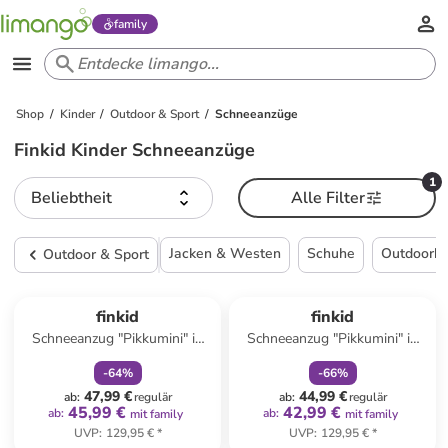
family
Shop
Kinder
Outdoor & Sport
Schneeanzüge
Finkid Kinder Schneeanzüge
1
Beliebtheit
Alle Filter
Jacken & Westen
Schuhe
Outdoorh
Outdoor & Sport
family
rabatt
family
rabatt
finkid
finkid
Schneeanzug "Pikkumini" in
Schneeanzug "Pikkumini" in
Grün
Lila
-
64
%
-
66
%
47,99 €
44,99 €
ab
:
regulär
ab
:
regulär
45,99 €
42,99 €
ab
:
ab
:
mit family
mit family
UVP
:
129,95 €
*
UVP
:
129,95 €
*