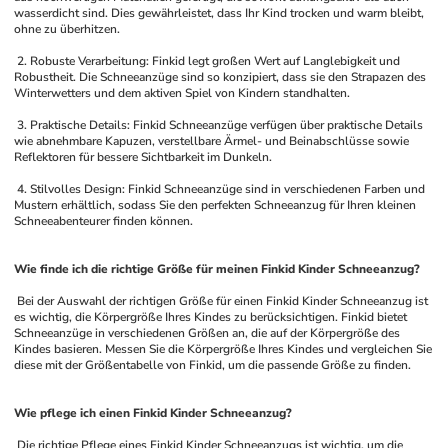
wasserdicht sind. Dies gewährleistet, dass Ihr Kind trocken und warm bleibt, 
ohne zu überhitzen.
 2. Robuste Verarbeitung: Finkid legt großen Wert auf Langlebigkeit und 
Robustheit. Die Schneeanzüge sind so konzipiert, dass sie den Strapazen des 
Winterwetters und dem aktiven Spiel von Kindern standhalten.
 3. Praktische Details: Finkid Schneeanzüge verfügen über praktische Details 
wie abnehmbare Kapuzen, verstellbare Ärmel- und Beinabschlüsse sowie 
Reflektoren für bessere Sichtbarkeit im Dunkeln.
 4. Stilvolles Design: Finkid Schneeanzüge sind in verschiedenen Farben und 
Mustern erhältlich, sodass Sie den perfekten Schneeanzug für Ihren kleinen 
Schneeabenteurer finden können.
Wie finde ich die richtige Größe für meinen Finkid Kinder Schneeanzug?
 Bei der Auswahl der richtigen Größe für einen Finkid Kinder Schneeanzug ist 
es wichtig, die Körpergröße Ihres Kindes zu berücksichtigen. Finkid bietet 
Schneeanzüge in verschiedenen Größen an, die auf der Körpergröße des 
Kindes basieren. Messen Sie die Körpergröße Ihres Kindes und vergleichen Sie 
diese mit der Größentabelle von Finkid, um die passende Größe zu finden.
Wie pflege ich einen Finkid Kinder Schneeanzug?
 Die richtige Pflege eines Finkid Kinder Schneeanzugs ist wichtig, um die 