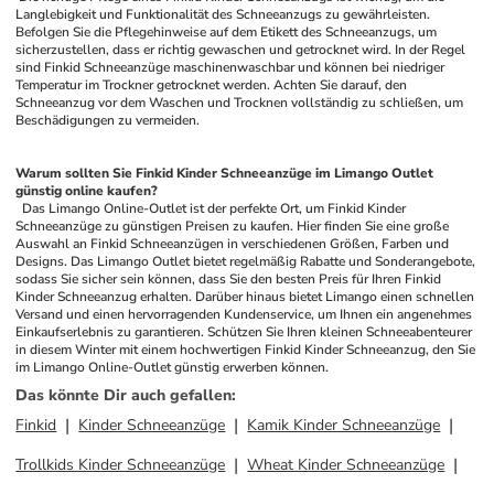
Langlebigkeit und Funktionalität des Schneeanzugs zu gewährleisten. 
Befolgen Sie die Pflegehinweise auf dem Etikett des Schneeanzugs, um 
sicherzustellen, dass er richtig gewaschen und getrocknet wird. In der Regel 
sind Finkid Schneeanzüge maschinenwaschbar und können bei niedriger 
Temperatur im Trockner getrocknet werden. Achten Sie darauf, den 
Schneeanzug vor dem Waschen und Trocknen vollständig zu schließen, um 
Beschädigungen zu vermeiden.
Warum sollten Sie Finkid Kinder Schneeanzüge im Limango Outlet 
günstig online kaufen?
 Das Limango Online-Outlet ist der perfekte Ort, um Finkid Kinder 
Schneeanzüge zu günstigen Preisen zu kaufen. Hier finden Sie eine große 
Auswahl an Finkid Schneeanzügen in verschiedenen Größen, Farben und 
Designs. Das Limango Outlet bietet regelmäßig Rabatte und Sonderangebote, 
sodass Sie sicher sein können, dass Sie den besten Preis für Ihren Finkid 
Kinder Schneeanzug erhalten. Darüber hinaus bietet Limango einen schnellen 
Versand und einen hervorragenden Kundenservice, um Ihnen ein angenehmes 
Einkaufserlebnis zu garantieren. Schützen Sie Ihren kleinen Schneeabenteurer 
in diesem Winter mit einem hochwertigen Finkid Kinder Schneeanzug, den Sie 
im Limango Online-Outlet günstig erwerben können.
Das könnte Dir auch gefallen
:
Finkid
Kinder Schneeanzüge
Kamik Kinder Schneeanzüge
Trollkids Kinder Schneeanzüge
Wheat Kinder Schneeanzüge