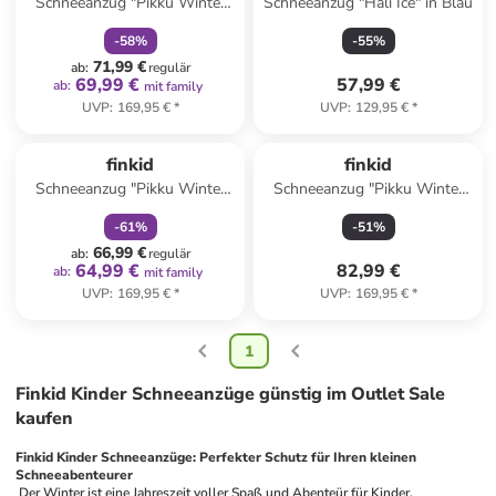
Schneeanzug "Pikku Winter
Schneeanzug "Hali Ice" in Blau
Eko" in Dunkelblau
-
58
%
-
55
%
71,99 €
ab
:
regulär
69,99 €
57,99 €
ab
:
mit family
UVP
:
169,95 €
*
UVP
:
129,95 €
*
family
rabatt
finkid
finkid
Schneeanzug "Pikku Winter
Schneeanzug "Pikku Winter
Eko" in Rosa
Eco" in Rot
-
61
%
-
51
%
66,99 €
ab
:
regulär
64,99 €
82,99 €
ab
:
mit family
UVP
:
169,95 €
*
UVP
:
169,95 €
*
1
Finkid Kinder Schneeanzüge günstig im Outlet Sale
kaufen
Finkid Kinder Schneeanzüge: Perfekter Schutz für Ihren kleinen 
Schneeabenteurer
 Der Winter ist eine Jahreszeit voller Spaß und Abenteür für Kinder. 