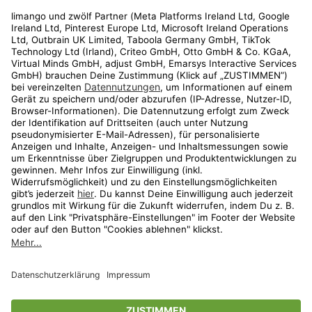
Rechtliches
Kundenservice
Shop
Aktionen
Travel
limango.nl
limango.pl