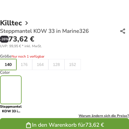
Killtec
Steppmantel KOW 33 in Marine326
73,62 €
-
26
%
UVP
:
99,95 €
*
inkl. MwSt.
Größe
Nur noch 1 verfügbar
140
176
164
128
152
Color
Steppmantel
KOW 33 in
Marine326
Warum ändern sich die Preise?
In den Warenkorb für
73,62 €