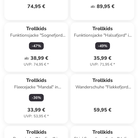
74,95 €
89,95 €
ab
:
Trollkids
Trollkids
Funktionsjacke "Sognefjord
Funktionsjacke "Halsafjord" in
Pro" in Dunkelblau
Dunkelblau/ Lila
-
47
%
-
49
%
38,99 €
35,99 €
ab
:
UVP
:
74,95 €
*
UVP
:
71,95 €
*
Trollkids
Trollkids
Fleecejacke "Mandal" in
Wanderschuhe "Flekkefjord"
Dunkelblau
in Türkis
-
36
%
33,99 €
59,95 €
UVP
:
53,95 €
*
Trollkids
Trollkids