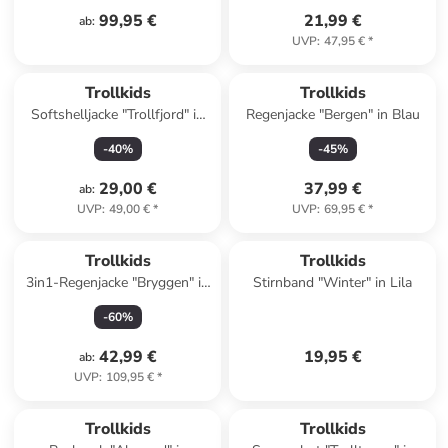
99,95 €
21,99 €
ab
:
UVP
:
47,95 €
*
Trollkids
Trollkids
Softshelljacke "Trollfjord" in
Regenjacke "Bergen" in Blau
Dunkelblau/ Mint
-
40
%
-
45
%
29,00 €
37,99 €
ab
:
UVP
:
49,00 €
*
UVP
:
69,95 €
*
Trollkids
Trollkids
3in1-Regenjacke "Bryggen" in
Stirnband "Winter" in Lila
Rosa
-
60
%
42,99 €
19,95 €
ab
:
UVP
:
109,95 €
*
Trollkids
Trollkids