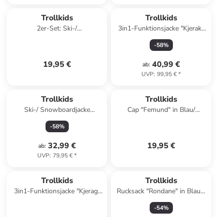
Trollkids
Trollkids
2er-Set: Ski-/
3in1-Funktionsjacke "Kjerak"
Snowboardsocken "Kids Ski"
in Blau
-
58
%
in Lila
19,95 €
40,99 €
ab
:
UVP
:
99,95 €
*
Trollkids
Trollkids
Ski-/ Snowboardjacke
Cap "Femund" in Blau/
"Hemsedal" in Türkis/
Dunkelblau
-
58
%
Dunkelblau
32,99 €
19,95 €
ab
:
UVP
:
79,95 €
*
Trollkids
Trollkids
3in1-Funktionsjacke "Kjerag"
Rucksack "Rondane" in Blau -
in Khaki/ Blau
(B)21 x (H)30 x (T)13 cm
-
54
%