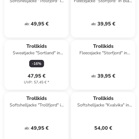
Softshelljacke "Trollfjord" in
Fleecejacke "Storfjord" in Blau/
Pink/ Grau
Dunkelblau
49,95 €
39,95 €
ab
:
ab
:
Trollkids
Trollkids
Sweatjacke "Sortland" in
Fleecejacke "Storfjord" in
Rosa/ Blau
Dunkelblau
-
16
%
47,95 €
39,95 €
ab
:
UVP
:
57,45 €
*
Trollkids
Trollkids
Softshelljacke "Trollfjord" in
Softshelljacke "Kvalvika" in
Dunkelblau
Türkis
49,95 €
54,00 €
ab
: