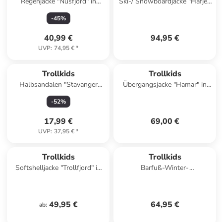
Regenjacke "Nusfjord" in
Ski-/ Snowboardjacke "Hafjell
Grün/ Blau
XT" in Lila/ Dunkelblau
-
45
%
40,99 €
94,95 €
UVP
:
74,95 €
*
Trollkids
Trollkids
Halbsandalen "Stavanger
Übergangsjacke "Hamar" in
Sandal XT" in Hellblau/ Pink
Dunkelblau/ Rosa
-
52
%
17,99 €
69,00 €
UVP
:
37,95 €
*
Trollkids
Trollkids
Softshelljacke "Trollfjord" in
Barfuß-Winter-
Lila
Wanderschuhe "Nordfjord" in
Pink
49,95 €
64,95 €
ab
: