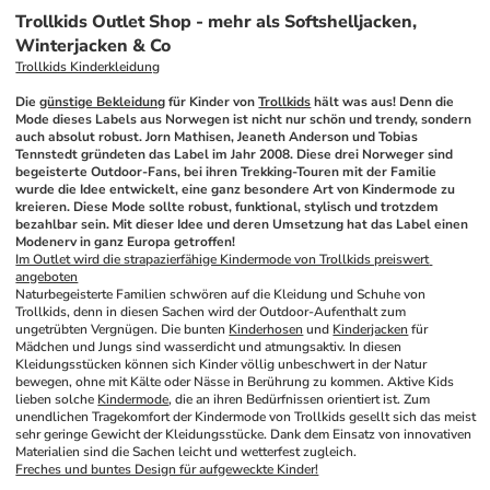
Trollkids Outlet Shop - mehr als Softshelljacken,
Winterjacken & Co
Trollkids Kinderkleidung
Die 
günstige Bekleidung
 für Kinder von 
Trollkids
 hält was aus! Denn die 
Mode dieses Labels aus Norwegen ist nicht nur schön und trendy, sondern 
auch absolut robust. Jorn Mathisen, Jeaneth Anderson und Tobias 
Tennstedt gründeten das Label im Jahr 2008. Diese drei Norweger sind 
begeisterte Outdoor-Fans, bei ihren Trekking-Touren mit der Familie 
wurde die Idee entwickelt, eine ganz besondere Art von Kindermode zu 
kreieren. Diese Mode sollte robust, funktional, stylisch und trotzdem 
bezahlbar sein. Mit dieser Idee und deren Umsetzung hat das Label einen 
Modenerv in ganz Europa getroffen!
Im Outlet wird die strapazierfähige Kindermode von Trollkids preiswert 
angeboten
Naturbegeisterte Familien schwören auf die Kleidung und Schuhe von 
Trollkids, denn in diesen Sachen wird der Outdoor-Aufenthalt zum 
ungetrübten Vergnügen. Die bunten 
Kinderhosen
 und 
Kinderjacken
 für 
Mädchen und Jungs sind wasserdicht und atmungsaktiv. In diesen 
Kleidungsstücken können sich Kinder völlig unbeschwert in der Natur 
bewegen, ohne mit Kälte oder Nässe in Berührung zu kommen. Aktive Kids 
lieben solche 
Kindermode
, die an ihren Bedürfnissen orientiert ist. Zum 
unendlichen Tragekomfort der Kindermode von Trollkids gesellt sich das meist 
sehr geringe Gewicht der Kleidungsstücke. Dank dem Einsatz von innovativen 
Materialien sind die Sachen leicht und wetterfest zugleich.
Freches und buntes Design für aufgeweckte Kinder!