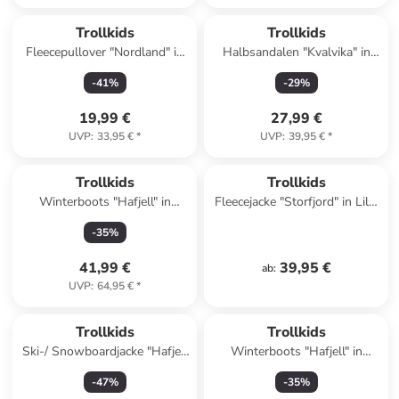
Trollkids
Trollkids
Fleecepullover "Nordland" in
Halbsandalen "Kvalvika" in
Pink
Lila
-
41
%
-
29
%
19,99 €
27,99 €
UVP
:
33,95 €
*
UVP
:
39,95 €
*
Trollkids
Trollkids
Winterboots "Hafjell" in
Fleecejacke "Storfjord" in Lila/
Hellbraun
Dunkelblau
-
35
%
41,99 €
39,95 €
ab
:
UVP
:
64,95 €
*
Trollkids
Trollkids
Ski-/ Snowboardjacke "Hafjell
Winterboots "Hafjell" in
XT" in Lila
Bordeaux
-
47
%
-
35
%