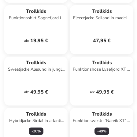
Trollkids
Trollkids
Funktionsshirt Sognefjord in
Fleecejacke Seiland in madeira
jungle green
blue
19,95 €
47,95 €
ab
:
Trollkids
Trollkids
Sweatjacke Alesund in jungle
Funktionshose Lysefjord XT in
green
teal
49,95 €
49,95 €
ab
:
ab
:
Trollkids
Trollkids
Hybridjacke Sirdal in atlantic
Funktionsweste "Narvik XT" in
blue
Dunkelblau
-
20
%
-
49
%