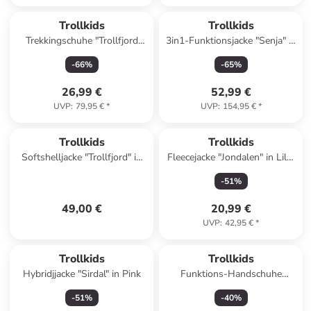
Trollkids
Trollkids
Trekkingschuhe "Trollfjord
3in1-Funktionsjacke "Senja" in
Low" in Blau
Lila/ Dunkelblau
-
66
%
-
65
%
26,99 €
52,99 €
UVP
:
79,95 €
*
UVP
:
154,95 €
*
Trollkids
Trollkids
Softshelljacke "Trollfjord" in
Fleecejacke "Jondalen" in Lila/
Blau
Schwarz
-
51
%
49,00 €
20,99 €
UVP
:
42,95 €
*
Trollkids
Trollkids
Hybridjjacke "Sirdal" in Pink
Funktions-Handschuhe
"Trolltunga" in Petrol
-
51
%
-
40
%