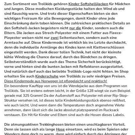
Zum Sortiment von Trollkids gehören 
Kinder SoftshelljJacken
 für Mädchen 
und Jungen. Diese modischen Kleidungsstücke halten den Wind ab und 
sind flauschig warm. Und trotz dieser Eigenschaften bieten sie den 
wichtigen Freiraum für alle Bewegungen, damit Kinder ohne jede 
Einschränkung darin toben können. Die zahlreichen praktischen Details an 
den Softshell-Jacken begeistern nicht 
nur die
 Kinder, sondern auch die 
Eltern. Die Jacken aus Strech-Polyester mit einem Futter aus Fleece-
Ployester weisen nicht nur 
zwei
 Seitentaschen, sondern auch eine 
Armtasche auf. Diese Kindermode ist wirklich bis ins Letzte durchdacht, 
denn die individuelle Armlänge des Kindes kann mit Klettverschlüssen 
eingestellt werden. Dank dieser tollen Technik, hat nicht der kleinste 
kühle Windzug die Chance darauf, durch das Bündchen zu dringen. 
Selbstverständlich wurde auch das Thema Sicherheit berücksichtigt, 
vorne und hinten sind die bunten Jacken mit Reflektoren ausgestattet. 
Und natürlich darf auch das beliebte Trollkids-Logo nicht fehlen. Im Shop 
erhalten Sie auch 
Kinderschuhe
 von Trollkids zu sehr niedrigen Preisen.
Diese Kindermode aus Norwegen ist pflegeleicht und praktisch!
Ein besonderer Kauftipp von uns ist die Wendejacke aus dem Programm von 
Trollkids. Sie ist erstens extrem leicht, in der Größe 128 wiegt sie zum Beispiel 
gerade mal 325 Gramm! Da der Außenstoff aus Polyester mit einer Rip-Stop-
Struktur versehen ist, ist dieses tolle Kinderkleidungsstück ebenso reißfest, 
wie auch leicht. Und wenn dann die Temperaturen doch angenehme Werte 
annehmen, dann lässt sich die Jacke absolut platzsparend im Rucksack 
verstauen. Ein Hit für Kinder und Eltern sind auch die Hosen dieses Labels.
Die atmungsaktiven Trekkinghosen bieten einen unschlagbaren Vorteil. 
Denn sie lassen sich als lange 
Hose
 einsetzen, wird es beim Spielen oder 
Wandern dann doch zu warm, dann wird einfach durch das Abzippen der 