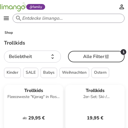
family
Shop
Trollkids
1
Beliebtheit
Alle Filter
Kinder
SALE
Babys
Weihnachten
Ostern
Trollkids
Trollkids
Fleeceweste "Kjerag" in Rosa/
2er-Set: Ski-/
Dunkelblau
Snowboardsocken "Kids Ski"
in Dunkelblau
29,95 €
19,95 €
ab
: