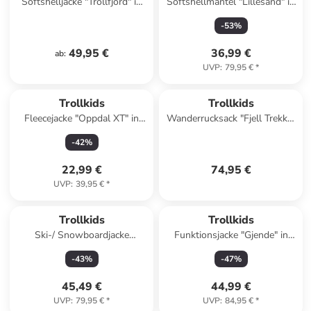
Softshelljacke "Trollfjord" in
Softshellmantel "Lillesand" in
Dunkelblau/ Pink
Dunkelblau
-
53
%
49,95 €
36,99 €
ab
:
UVP
:
79,95 €
*
Trollkids
Trollkids
Fleecejacke "Oppdal XT" in
Wanderrucksack "Fjell Trekker
Khaki
22" in Blau - (B)24 x (H)45 x
-
42
%
(T)18 cm
22,99 €
74,95 €
UVP
:
39,95 €
*
Trollkids
Trollkids
Ski-/ Snowboardjacke
Funktionsjacke "Gjende" in
"Hemsedal" in Bunt
Blau/ Dunkelblau
-
43
%
-
47
%
45,49 €
44,99 €
UVP
:
79,95 €
*
UVP
:
84,95 €
*