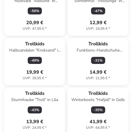
Rucksack "Alesund" in
Sonnenhut "Trolltunga" in
Dunkelblau/ Blau - (B)19 x
Dunkelblau
-
56
%
-
47
%
(H)28 x (T)12 cm
20,99 €
12,99 €
UVP
:
47,95 €
*
UVP
:
24,95 €
*
Trollkids
Trollkids
Halbsandalen "Kroksand" in
Funktions-Handschuhe
Dunkelblau
"Trolltunga" in Dunkelblau
-
49
%
-
31
%
19,99 €
14,99 €
UVP
:
39,95 €
*
UVP
:
21,95 €
*
Trollkids
Trollkids
Sturmhaube "Troll" in Lila
Winterboots "Hafjell" in Gelb
-
43
%
-
35
%
13,99 €
41,99 €
UVP
:
24,95 €
*
UVP
:
64,95 €
*