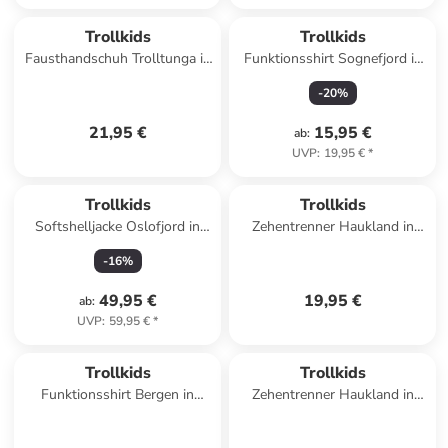
Trollkids
Trollkids
Fausthandschuh Trolltunga in
Funktionsshirt Sognefjord in
navy
glow blue
-
20
%
21,95 €
15,95 €
ab
:
UVP
:
19,95 €
*
Trollkids
Trollkids
Softshelljacke Oslofjord in
Zehentrenner Haukland in
mystic blue/yellow
madeira blue
-
16
%
49,95 €
19,95 €
ab
:
UVP
:
59,95 €
*
Trollkids
Trollkids
Funktionsshirt Bergen in
Zehentrenner Haukland in
navy/pepper green
mallow pink