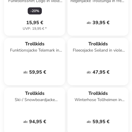
Funktionsshirt Logo in violet
Regenjacke Trolltunga in fresh
sorbet/graphite
berry/graphite
-
20
%
15,95 €
39,95 €
ab
:
UVP
:
19,95 €
*
Trollkids
Trollkids
Funktionsjacke Telemark in
Fleecejacke Seiland in violet
harbor blue
blue
59,95 €
47,95 €
ab
:
ab
:
Trollkids
Trollkids
Ski-/ Snowboardjacke
Winterhose Tollheimen in
Hallingdal in flame orange
mystic blue
94,95 €
59,95 €
ab
:
ab
: