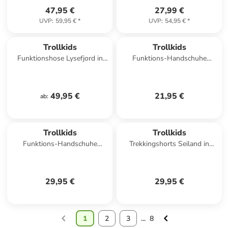
47,95 €
27,99 €
UVP
:
59,95 €
*
UVP
:
54,95 €
*
Trollkids
Trollkids
Funktionshose Lysefjord in
Funktions-Handschuhe
harbor blue
"Trolltunga" in Türkis
49,95 €
21,95 €
ab
:
Trollkids
Trollkids
Funktions-Handschuhe
Trekkingshorts Seiland in
"Rauland" in Dunkelblau/ Grün
dynamic blue
29,95 €
29,95 €
1
2
3
...
8