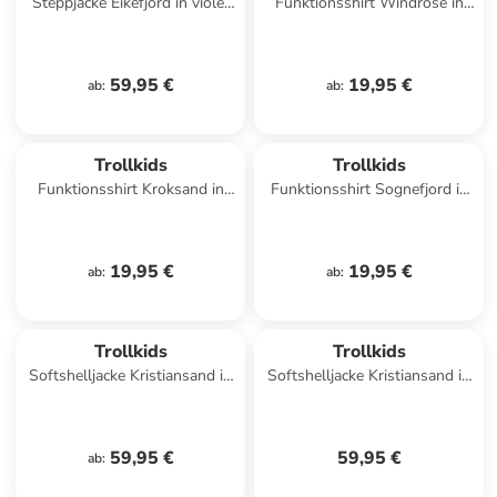
Steppjacke Eikefjord in violet
Funktionsshirt Windrose in
sorbet/graphite
pool blue
59,95 €
19,95 €
ab
:
ab
:
Trollkids
Trollkids
Funktionsshirt Kroksand in
Funktionsshirt Sognefjord in
black
pool blue
19,95 €
19,95 €
ab
:
ab
:
Trollkids
Trollkids
Softshelljacke Kristiansand in
Softshelljacke Kristiansand in
stormy blue
harbor blue/aqua haze
59,95 €
59,95 €
ab
: