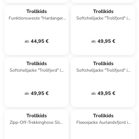
Trollkids
Trollkids
Funktionsweste "Hardanger"
Softshelljacke "Trollfjord" in
in Blau
Dunkelblau/ Hellgrün
44,95 €
49,95 €
ab
:
ab
:
Trollkids
Trollkids
Softshelljacke "Trollfjord" in
Softshelljacke "Trollfjord" in
Grün
Blau/ Hellgrün
49,95 €
49,95 €
ab
:
ab
:
Trollkids
Trollkids
Zipp-Off-Trekkinghose Slim
Fleecejacke Aurlandsfjord in
Fit Oppland in navy
dark marine