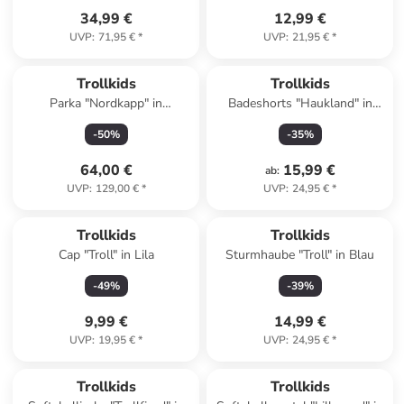
34,99 €
12,99 €
UVP
:
71,95 €
*
UVP
:
21,95 €
*
Trollkids
Trollkids
Parka "Nordkapp" in
Badeshorts "Haukland" in
Hellbraun
Grün/ Schwarz
-
50
%
-
35
%
64,00 €
15,99 €
ab
:
UVP
:
129,00 €
*
UVP
:
24,95 €
*
Trollkids
Trollkids
Cap "Troll" in Lila
Sturmhaube "Troll" in Blau
-
49
%
-
39
%
9,99 €
14,99 €
UVP
:
19,95 €
*
UVP
:
24,95 €
*
Reserviert
Trollkids
Trollkids