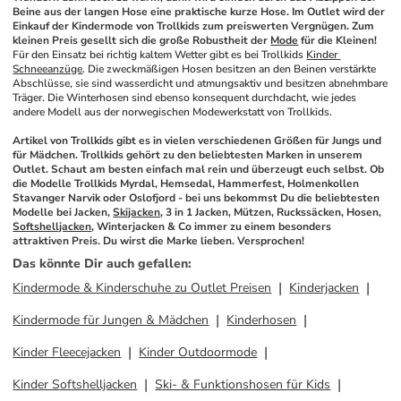
Beine aus der langen Hose eine praktische kurze Hose. Im Outlet wird der 
Einkauf der Kindermode von Trollkids zum preiswerten Vergnügen. Zum 
kleinen Preis gesellt sich die große Robustheit der 
Mode
 für die Kleinen!
Für den Einsatz bei richtig kaltem Wetter gibt es bei Trollkids 
Kinder 
Schneeanzüge
. Die zweckmäßigen Hosen besitzen an den Beinen verstärkte 
Abschlüsse, sie sind wasserdicht und atmungsaktiv und besitzen abnehmbare 
Träger. Die Winterhosen sind ebenso konsequent durchdacht, wie jedes 
andere Modell aus der norwegischen Modewerkstatt von Trollkids. 
Artikel von Trollkids gibt es in vielen verschiedenen Größen für Jungs und 
für Mädchen. Trollkids gehört zu den beliebtesten Marken in unserem 
Outlet. Schaut am besten einfach mal rein und überzeugt euch selbst. Ob 
die Modelle Trollkids Myrdal, Hemsedal, Hammerfest, Holmenkollen 
Stavanger Narvik oder Oslofjord - bei uns bekommst Du die beliebtesten 
Modelle bei Jacken, 
Skijacken
, 3 in 1 Jacken, Mützen, Ruckssäcken, Hosen, 
Softshelljacken
, Winterjacken & Co immer zu einem besonders 
attraktiven Preis. Du wirst die Marke lieben. Versprochen!
Das könnte Dir auch gefallen
:
Kindermode & Kinderschuhe zu Outlet Preisen
Kinderjacken
Kindermode für Jungen & Mädchen
Kinderhosen
Kinder Fleecejacken
Kinder Outdoormode
Kinder Softshelljacken
Ski- & Funktionshosen für Kids