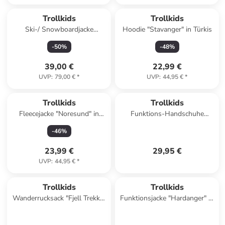
Trollkids
Trollkids
Ski-/ Snowboardjacke
Hoodie "Stavanger" in Türkis
"Norefjell" in Hellbraun
-
50
%
-
48
%
39,00 €
22,99 €
UVP
:
79,00 €
*
UVP
:
44,95 €
*
Trollkids
Trollkids
Fleecejacke "Noresund" in
Funktions-Handschuhe
Blau
"Rauland" in Blau
-
46
%
23,99 €
29,95 €
UVP
:
44,95 €
*
Trollkids
Trollkids
Wanderrucksack "Fjell Trekker
Funktionsjacke "Hardanger" in
22" in Blau - (B)24 x (H)45 x
Blau/ Grün
(T)18 cm