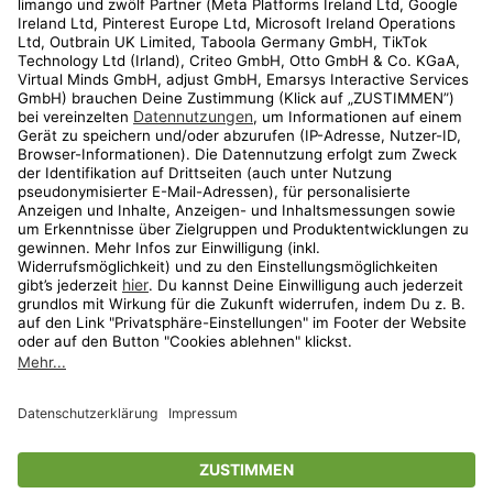
Kundenservice
Shop
Aktionen
Travel
limango.nl
limango.pl
* Streichpreise entsprechen der unverbindlichen Preisempfehlung des