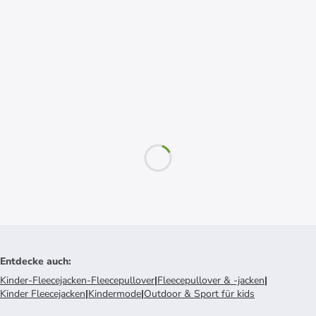
Entdecke auch
:
Kinder-Fleecejacken-Fleecepullover
|
Fleecepullover & -jacken
|
Kinder Fleecejacken
|
Kindermode
|
Outdoor & Sport für kids