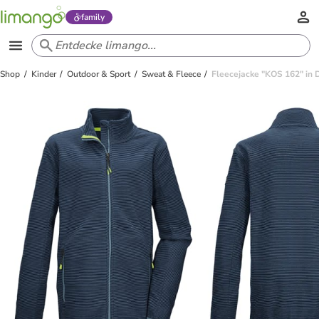
family
Shop
Kinder
Outdoor & Sport
Sweat & Fleece
Fleecejacke "KOS 162" in 