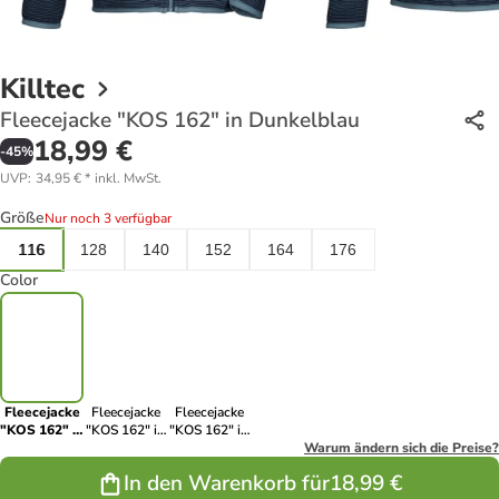
Killtec
Fleecejacke "KOS 162" in Dunkelblau
18,99 €
-
45
%
UVP
:
34,95 €
*
inkl. MwSt.
Größe
Nur noch 3 verfügbar
116
128
140
152
164
176
Color
Fleecejacke
Fleecejacke
Fleecejacke
"KOS 162" in
"KOS 162" in
"KOS 162" in
Dunkelblau
Blau
Grün
Warum ändern sich die Preise?
In den Warenkorb für
18,99 €