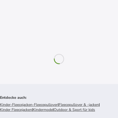
Entdecke auch
:
Kinder-Fleecejacken-Fleecepullover
|
Fleecepullover & -jacken
|
Kinder Fleecejacken
|
Kindermode
|
Outdoor & Sport für kids