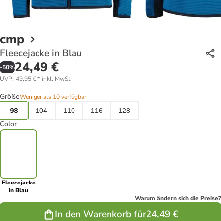
cmp
Fleecejacke in Blau
24,49 €
-
50
%
UVP
:
49,95 €
*
inkl. MwSt.
Größe
Weniger als 10 verfügbar
98
104
110
116
128
Color
Fleecejacke
in Blau
Warum ändern sich die Preise?
In den Warenkorb für
24,49 €