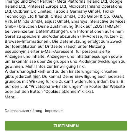
Kundenservice
Shop
Aktionen
Travel
limango.nl
limango.pl
* Streichpreise entsprechen der unverbindlichen Preisempfehlung des