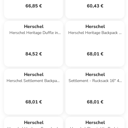
66,85 €
60,43 €
Herschel
Herschel
Herschel Heritage Duffle in
Herschel Heritage Backpack in
Beige
Grün
84,52 €
68,01 €
Herschel
Herschel
Herschel Settlement Backpack
Settlement - Rucksack 16" 43
in Violett
cm (raven crosshatch) in ash
rose
68,01 €
68,01 €
Herschel
Herschel