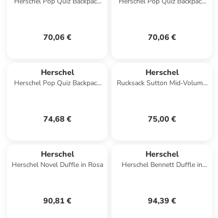
Herschel Pop Quiz Backpack
Herschel Pop Quiz Backpack
in Grau
in Dunkelblau
70,06 €
70,06 €
Herschel
Herschel
Herschel Pop Quiz Backpack
Rucksack Sutton Mid-Volume
in Orange
Mehrfarbig
74,68 €
75,00 €
Herschel
Herschel
Herschel Novel Duffle in Rosa
Herschel Bennett Duffle in
Schwarz
90,81 €
94,39 €