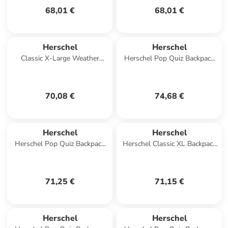
68,01 €
68,01 €
Herschel
Herschel
Classic X-Large Weather
Herschel Pop Quiz Backpack
Resistant - Rucksack 15" 45
in Rosa
cm (ash rose tonal) in ash
rose
70,08 €
74,68 €
Herschel
Herschel
Herschel Pop Quiz Backpack
Herschel Classic XL Backpack
in Grün
in Schwarz
71,25 €
71,15 €
Herschel
Herschel