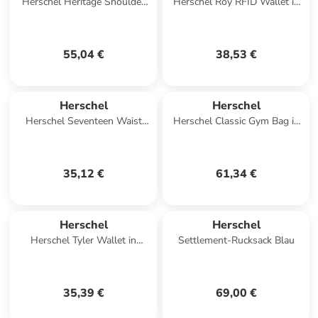
Herschel Heritage Shoulder
Herschel Roy RFID Wallet in
Bag in Schwarz
Schwarz
55,04 €
38,53 €
Herschel
Herschel
Herschel Seventeen Waist
Herschel Classic Gym Bag in
Bag in Rosa
Beige
35,12 €
61,34 €
Herschel
Herschel
Herschel Tyler Wallet in
Settlement-Rucksack Blau
Mehrfarbig
35,39 €
69,00 €