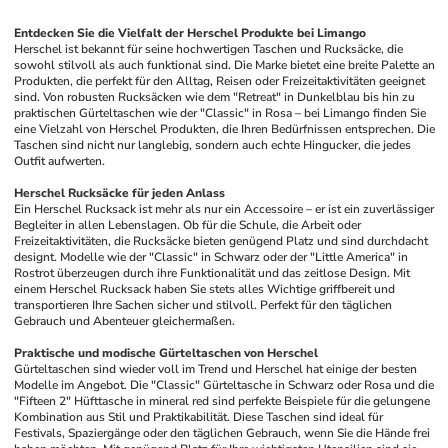
Entdecken Sie die Vielfalt der Herschel Produkte bei Limango
Herschel ist bekannt für seine hochwertigen Taschen und Rucksäcke, die 
sowohl stilvoll als auch funktional sind. Die Marke bietet eine breite Palette an 
Produkten, die perfekt für den Alltag, Reisen oder Freizeitaktivitäten geeignet 
sind. Von robusten Rucksäcken wie dem "Retreat" in Dunkelblau bis hin zu 
praktischen Gürteltaschen wie der "Classic" in Rosa – bei Limango finden Sie 
eine Vielzahl von Herschel Produkten, die Ihren Bedürfnissen entsprechen. Die 
Taschen sind nicht nur langlebig, sondern auch echte Hingucker, die jedes 
Outfit aufwerten.
Herschel Rucksäcke für jeden Anlass
Ein Herschel Rucksack ist mehr als nur ein Accessoire – er ist ein zuverlässiger 
Begleiter in allen Lebenslagen. Ob für die Schule, die Arbeit oder 
Freizeitaktivitäten, die Rucksäcke bieten genügend Platz und sind durchdacht 
designt. Modelle wie der "Classic" in Schwarz oder der "Little America" in 
Rostrot überzeugen durch ihre Funktionalität und das zeitlose Design. Mit 
einem Herschel Rucksack haben Sie stets alles Wichtige griffbereit und 
transportieren Ihre Sachen sicher und stilvoll. Perfekt für den täglichen 
Gebrauch und Abenteuer gleichermaßen.
Praktische und modische Gürteltaschen von Herschel
Gürteltaschen sind wieder voll im Trend und Herschel hat einige der besten 
Modelle im Angebot. Die "Classic" Gürteltasche in Schwarz oder Rosa und die 
"Fifteen 2" Hüfttasche in mineral red sind perfekte Beispiele für die gelungene 
Kombination aus Stil und Praktikabilität. Diese Taschen sind ideal für 
Festivals, Spaziergänge oder den täglichen Gebrauch, wenn Sie die Hände frei 