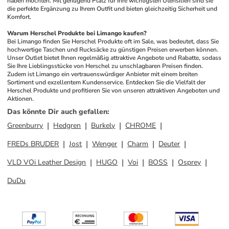
haben möchten. Mit genügend Platz für Ihre wichtigsten Utensilien sind sie 
die perfekte Ergänzung zu Ihrem Outfit und bieten gleichzeitig Sicherheit und 
Komfort.
Warum Herschel Produkte bei Limango kaufen?
Bei Limango finden Sie Herschel Produkte oft im Sale, was bedeutet, dass Sie 
hochwertige Taschen und Rucksäcke zu günstigen Preisen erwerben können. 
Unser Outlet bietet Ihnen regelmäßig attraktive Angebote und Rabatte, sodass 
Sie Ihre Lieblingsstücke von Herschel zu unschlagbaren Preisen finden. 
Zudem ist Limango ein vertrauenswürdiger Anbieter mit einem breiten 
Sortiment und exzellentem Kundenservice. Entdecken Sie die Vielfalt der 
Herschel Produkte und profitieren Sie von unseren attraktiven Angeboten und 
Aktionen.
Das könnte Dir auch gefallen
:
Greenburry
Hedgren
Burkely
CHROME
FREDs BRUDER
Jost
Wenger
Charm
Deuter
VLD VOi Leather Design
HUGO
Voi
BOSS
Osprey
DuDu