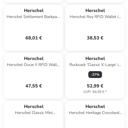
Herschel
Herschel
Herschel Settlement Backpack
Herschel Roy RFID Wallet in
in Schwarz
Braun
68,01 €
38,53 €
Herschel
Herschel
Herschel Oscar II RFID Wallet
Rucksack 'Classic X-Large' in
in Schwarz
grau
-
37
%
47,55 €
52,99 €
UVP
:
84,99 €
*
Herschel
Herschel
Herschel Classic Mini
Herschel Heritage Crossbody
Backpack in Violett
in Grau