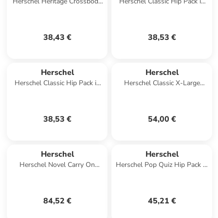
Herschel Heritage Crossbody
Herschel Classic Hip Pack in
in Grau
Rosa
38,43 €
38,53 €
Herschel
Herschel
Herschel Classic Hip Pack in
Herschel Classic X-Large
Blau
Backpack in Rosa
38,53 €
54,00 €
Herschel
Herschel
Herschel Novel Carry On
Herschel Pop Quiz Hip Pack in
Duffle in Blau
Braun
84,52 €
45,21 €