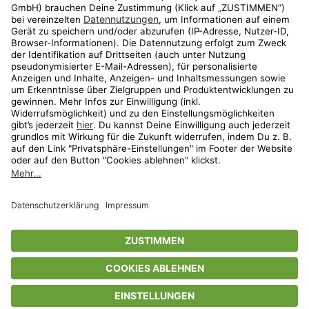
Aktionen
Travel
limango.nl
limango.pl
* Streichpreise entsprechen der unverbindlichen Preisempfehlung des
Herstellers. Prozentangaben beziehen sich auf den Streichpreis.
ᵃ Die jeweils aktuellen Teilnahmebedingungen unserer Freunde-werben-
Freunde-Aktionen findest Du unter
www.limango.de/einladen
ᵇ Gilt nur für von limango versandte Ware (nicht für von Partnern versandte