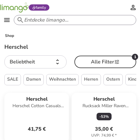
family
Shop
Herschel
1
Beliebtheit
Alle Filter
SALE
Damen
Weihnachten
Herren
Ostern
Kinde
Herschel
Herschel
Herschel Cotton Casuals
Rucksack Miller Raven
Backpack in Schwarz
Crosshatch in lila
-
53
%
41,75 €
35,00 €
UVP
:
74,99 €
*