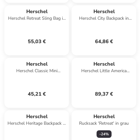
Herschel
Herschel
Herschel Retreat Sling Bag in
Herschel City Backpack in
Schwarz
Violett
55,03 €
64,86 €
Herschel
Herschel
Herschel Classic Mini
Herschel Little America
Backpack in Rosa
Backpack in Orange
45,21 €
89,37 €
Herschel
Herschel
Herschel Heritage Backpack in
Rucksack 'Retreat' in grau
Schwarz
-
24
%