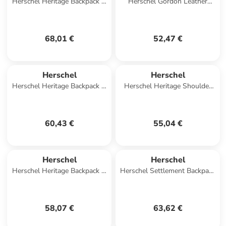
Herschel Heritage Backpack in
Herschel Gordon Leather
Blau
RFID Wallet in Schwarz
68,01 €
52,47 €
Herschel
Herschel
Herschel Heritage Backpack in
Herschel Heritage Shoulder
Rosa
Bag in Dunkelblau
60,43 €
55,04 €
Herschel
Herschel
Herschel Heritage Backpack in
Herschel Settlement Backpack
Blau
in Rosa
58,07 €
63,62 €