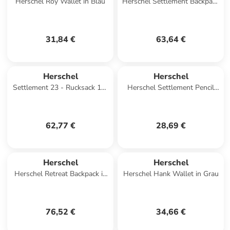
Herschel Roy Wallet in Blau
Herschel Settlement Backpack
in Dunkelblau
31,84 €
63,64 €
Herschel
Herschel
Settlement 23 - Rucksack 15"
Herschel Settlement Pencil
45 cm (gargoyle) in black
Case in Grau
crosshatch black
62,77 €
28,69 €
Herschel
Herschel
Herschel Retreat Backpack in
Herschel Hank Wallet in Grau
Mehrfarbig
76,52 €
34,66 €