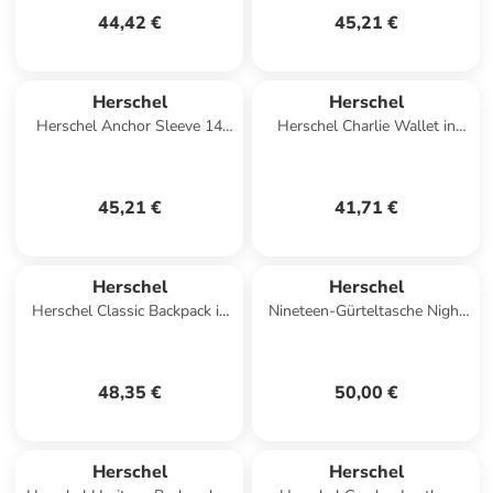
44,42 €
45,21 €
Herschel
Herschel
Herschel Anchor Sleeve 14
Herschel Charlie Wallet in
Inch in Mehrfarbig
Schwarz
45,21 €
41,71 €
Herschel
Herschel
Herschel Classic Backpack in
Nineteen-Gürteltasche Night
Rot
Camo
48,35 €
50,00 €
Herschel
Herschel