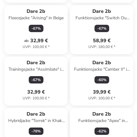
Dare 2b
Dare 2b
Fleecejacke "Arising" in Beige
Funktionsjacke "Switch Out
III" in KOliv
-
67
%
-
67
%
32,99 €
58,99 €
ab
:
UVP
:
100,00 €
*
UVP
:
180,00 €
*
Dare 2b
Dare 2b
Trainingsjacke "Assimilate" in
Funktionsjacke "Camber II" in
Blau/ Schwarz
Bordeaux
-
67
%
-
60
%
32,99 €
39,99 €
UVP
:
100,00 €
*
UVP
:
100,00 €
*
Dare 2b
Dare 2b
Hybridjacke "Torrek" in Khaki/
Funktionsjacke "Apex" in
Schwarz
Dunkelblau
-
78
%
-
62
%