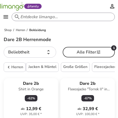
family
Shop
Herren
Bekleidung
Dare 2B Herrenmode
1
Beliebtheit
Alle Filter
Jacken & Mäntel
Große Größen
Fleecejacken 
Herren
Dare 2b
Dare 2b
Shirt in Orange
Fleecejacke "Torrek II" in
Anthrazit
-
62
%
-
67
%
12,99 €
32,99 €
ab
:
ab
:
UVP
:
35,00 €
*
UVP
:
100,00 €
*