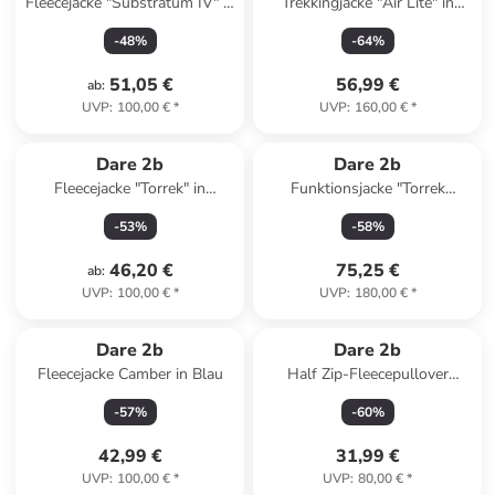
Fleecejacke "Substratum IV" in
Trekkingjacke "Air Lite" in
Dunkelblau
Graublau
-
48
%
-
64
%
51,05 €
56,99 €
ab
:
UVP
:
100,00 €
*
UVP
:
160,00 €
*
Dare 2b
Dare 2b
Fleecejacke "Torrek" in
Funktionsjacke "Torrek
Anthrazit
Breathe Out" in Schwarz
-
53
%
-
58
%
46,20 €
75,25 €
ab
:
UVP
:
100,00 €
*
UVP
:
180,00 €
*
Dare 2b
Dare 2b
Fleecejacke Camber in Blau
Half Zip-Fleecepullover
Affinity in Gelb
-
57
%
-
60
%
42,99 €
31,99 €
UVP
:
100,00 €
*
UVP
:
80,00 €
*