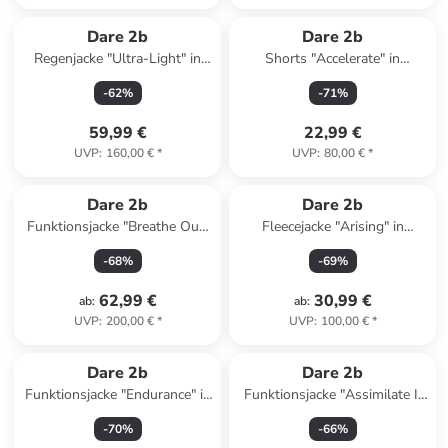
Dare 2b
Dare 2b
Regenjacke "Ultra-Light" in
Shorts "Accelerate" in
Schwarz
Schwarz
-
62
%
-
71
%
59,99 €
22,99 €
UVP
:
160,00 €
*
UVP
:
80,00 €
*
Dare 2b
Dare 2b
Funktionsjacke "Breathe Out"
Fleecejacke "Arising" in
in Terrakotta
Dunkelblau
-
68
%
-
69
%
62,99 €
30,99 €
ab
:
ab
:
UVP
:
200,00 €
*
UVP
:
100,00 €
*
Dare 2b
Dare 2b
Funktionsjacke "Endurance" in
Funktionsjacke "Assimilate II
Schwarz
Core Stretch" in Grün/ Orange
-
70
%
-
66
%