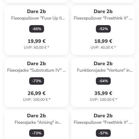
Dare 2b
Dare 2b
Fleecepullover "Fuse Up II
Fleecepullover "Freethink II" in
Core" in Blau
Beige
-
66
%
-
52
%
19,99 €
18,99 €
UVP
:
60,00 €
*
UVP
:
40,00 €
*
Dare 2b
Dare 2b
Fleecejacke "Substratum IV" in
Funktionsjacke "Venture" in
Lila/ Grau
Limette
-
73
%
-
64
%
26,99 €
35,99 €
UVP
:
100,00 €
*
UVP
:
100,00 €
*
Dare 2b
Dare 2b
Fleecejacke "Arising" in
Fleecepullover "Freethink II" in
Terrakotta
Anthrazit
-
73
%
-
57
%