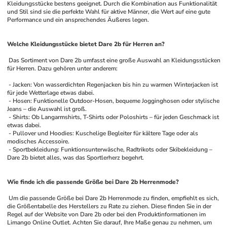
Kleidungsstücke bestens geeignet. Durch die Kombination aus Funktionalität 
und Stil sind sie die perfekte Wahl für aktive Männer, die Wert auf eine gute 
Performance und ein ansprechendes Äußeres legen.
Welche Kleidungsstücke bietet Dare 2b für Herren an?
 Das Sortiment von Dare 2b umfasst eine große Auswahl an Kleidungsstücken 
für Herren. Dazu gehören unter anderem:
 - Jacken: Von wasserdichten Regenjacken bis hin zu warmen Winterjacken ist 
für jede Wetterlage etwas dabei.
 - Hosen: Funktionelle Outdoor-Hosen, bequeme Jogginghosen oder stylische 
Jeans – die Auswahl ist groß.
 - Shirts: Ob Langarmshirts, T-Shirts oder Poloshirts – für jeden Geschmack ist 
etwas dabei.
 - Pullover und Hoodies: Kuschelige Begleiter für kältere Tage oder als 
modisches Accessoire.
 - Sportbekleidung: Funktionsunterwäsche, Radtrikots oder Skibekleidung – 
Dare 2b bietet alles, was das Sportlerherz begehrt.
Wie finde ich die passende Größe bei Dare 2b Herrenmode?
 Um die passende Größe bei Dare 2b Herrenmode zu finden, empfiehlt es sich, 
die Größentabelle des Herstellers zu Rate zu ziehen. Diese finden Sie in der 
Regel auf der Website von Dare 2b oder bei den Produktinformationen im 
Limango Online Outlet. Achten Sie darauf, Ihre Maße genau zu nehmen, um 