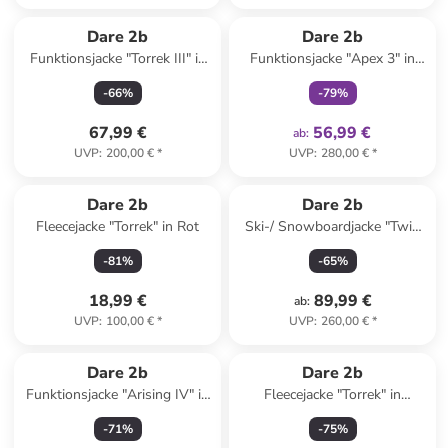
family
exklusiv
Dare 2b
Dare 2b
Funktionsjacke "Torrek III" in
Funktionsjacke "Apex 3" in
Dunkelblau
Limette
-
66
%
-
79
%
67,99 €
56,99 €
ab
:
UVP
:
200,00 €
*
UVP
:
280,00 €
*
Dare 2b
Dare 2b
Fleecejacke "Torrek" in Rot
Ski-/ Snowboardjacke "Twin
Tip" in Grau
-
81
%
-
65
%
18,99 €
89,99 €
ab
:
UVP
:
100,00 €
*
UVP
:
260,00 €
*
Reserviert
Dare 2b
Dare 2b
Funktionsjacke "Arising IV" in
Fleecejacke "Torrek" in
Lhaki
Schwarz
-
71
%
-
75
%