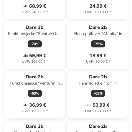
68,99 €
24,99 €
ab
:
UVP
:
240,00 €
*
UVP
:
100,00 €
*
Dare 2b
Dare 2b
Funktionsjacke "Breathe Out"
Fleecepullover "Affinity" in
in Blaugrau
Gelb
-
70
%
-
76
%
59,99 €
18,99 €
ab
:
UVP
:
200,00 €
*
UVP
:
80,00 €
*
Dare 2b
Dare 2b
Funktionsjacke "Venture" in
Fahrradjacke "Tor" in
Oliv
Neongelb
-
63
%
-
68
%
36,99 €
50,99 €
ab
:
ab
:
UVP
:
100,00 €
*
UVP
:
160,00 €
*
Dare 2b
Dare 2b