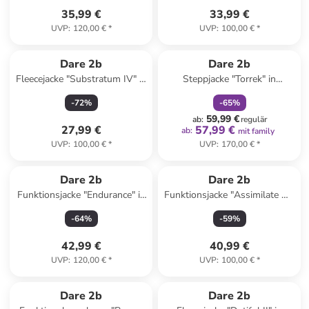
35,99 €
33,99 €
UVP
:
120,00 €
*
UVP
:
100,00 €
*
family
rabatt
Dare 2b
Dare 2b
Fleecejacke "Substratum IV" in
Steppjacke "Torrek" in
Hellblau/ Blau
Schwarz
-
72
%
-
65
%
59,99 €
ab
:
regulär
27,99 €
57,99 €
ab
:
mit family
UVP
:
100,00 €
*
UVP
:
170,00 €
*
Dare 2b
Dare 2b
Funktionsjacke "Endurance" in
Funktionsjacke "Assimilate VI"
Blaugrau/ Dunkelblau
in Hellgrau
-
64
%
-
59
%
42,99 €
40,99 €
UVP
:
120,00 €
*
UVP
:
100,00 €
*
Dare 2b
Dare 2b