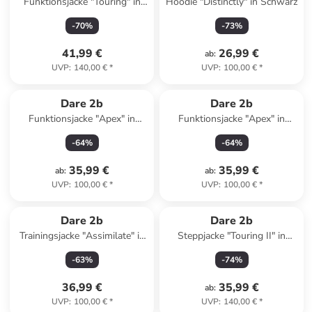
Funktionsjacke "Touring" in
Hoodie "Distinctly" in Schwarz
Dunkelblau
-
70
%
-
73
%
41,99 €
26,99 €
ab
:
UVP
:
140,00 €
*
UVP
:
100,00 €
*
Dare 2b
Dare 2b
Funktionsjacke "Apex" in
Funktionsjacke "Apex" in
Blaugrau
Terrakotta
-
64
%
-
64
%
35,99 €
35,99 €
ab
:
ab
:
UVP
:
100,00 €
*
UVP
:
100,00 €
*
Dare 2b
Dare 2b
Trainingsjacke "Assimilate" in
Steppjacke "Touring II" in
Khaki/ Schwarz
Blau/ Schwarz
-
63
%
-
74
%
36,99 €
35,99 €
ab
:
UVP
:
100,00 €
*
UVP
:
140,00 €
*