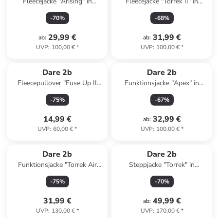
Fleecejacke "Arising" in
Fleecejacke "Torrek II" in
Schwarz
Creme
-
70
%
-
68
%
29,99 €
31,99 €
ab
:
ab
:
UVP
:
100,00 €
*
UVP
:
100,00 €
*
Dare 2b
Dare 2b
Fleecepullover "Fuse Up II
Funktionsjacke "Apex" in
Core" in Dunkelblau
Schwarz
-
75
%
-
67
%
14,99 €
32,99 €
ab
:
UVP
:
60,00 €
*
UVP
:
100,00 €
*
Dare 2b
Dare 2b
Funktionsjacke "Torrek Air
Steppjacke "Torrek" in
Lite" in Oliv
Bordeaux
-
75
%
-
70
%
31,99 €
49,99 €
ab
:
UVP
:
130,00 €
*
UVP
:
170,00 €
*