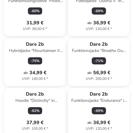
Funktionslongsleeve "Power
Fleecejacke "Dutiful II" in
Up III" in Dunkelblau
Dunkelblau
-
60
%
-
69
%
31,99 €
36,99 €
ab
:
UVP
:
80,00 €
*
UVP
:
120,00 €
*
Dare 2b
Dare 2b
Hybridjacke "Mountaineer II"
Funktionsjacke "Breathe Out"
in Schwarz
in Senf
-
75
%
-
71
%
34,99 €
56,99 €
ab
:
ab
:
UVP
:
140,00 €
*
UVP
:
200,00 €
*
Dare 2b
Dare 2b
Hoodie "Distinctly" in
Funktionsjacke "Endurance" in
Bordeaux
Khaki/ Grau
-
62
%
-
69
%
37,99 €
36,99 €
ab
:
UVP
:
100,00 €
*
UVP
:
120,00 €
*