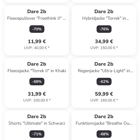
Dare 2b
Dare 2b
Fleecepullover "Freethink II" in
Hybridjacke "Torrek" in
Orange
Schwarz
-
70
%
-
76
%
11,99 €
34,99 €
UVP
:
40,00 €
*
UVP
:
150,00 €
*
Dare 2b
Dare 2b
Fleecejacke "Torrek II" in Khaki
Regenjacke "Ultra-Light" in
Gelb
-
68
%
-
62
%
31,99 €
59,99 €
UVP
:
100,00 €
*
UVP
:
160,00 €
*
Dare 2b
Dare 2b
Shorts "Ultimate" in Schwarz
Funktionsjacke "Breathe Out"
in Schwarz
-
71
%
-
68
%