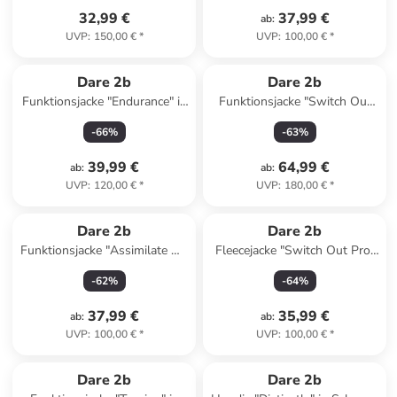
32,99 €
37,99 €
ab
:
UVP
:
150,00 €
*
UVP
:
100,00 €
*
Dare 2b
Dare 2b
Funktionsjacke "Endurance" in
Funktionsjacke "Switch Out
Bordeaux/ Grau
III" in Dunkelblau
-
66
%
-
63
%
39,99 €
64,99 €
ab
:
ab
:
UVP
:
120,00 €
*
UVP
:
180,00 €
*
Dare 2b
Dare 2b
Funktionsjacke "Assimilate VI"
Fleecejacke "Switch Out Pro"
in Khaki
in Camel
-
62
%
-
64
%
37,99 €
35,99 €
ab
:
ab
:
UVP
:
100,00 €
*
UVP
:
100,00 €
*
Dare 2b
Dare 2b