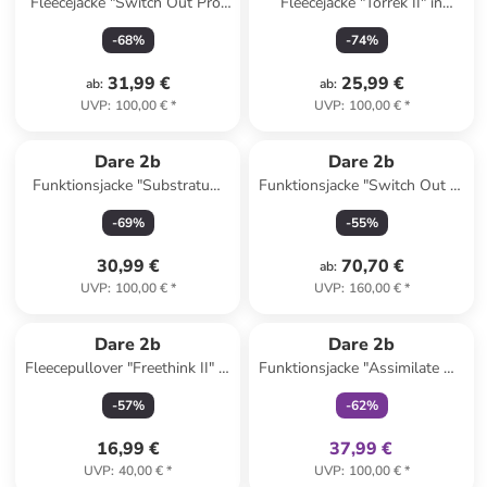
Fleecejacke "Switch Out Pro"
Fleecejacke "Torrek II" in
in Blaugrau
Dunkelblau
-
68
%
-
74
%
31,99 €
25,99 €
ab
:
ab
:
UVP
:
100,00 €
*
UVP
:
100,00 €
*
Dare 2b
Dare 2b
Funktionsjacke "Substratum
Funktionsjacke "Switch Out II"
V" in Bordeaux
in Dunkelblau
-
69
%
-
55
%
30,99 €
70,70 €
ab
:
UVP
:
100,00 €
*
UVP
:
160,00 €
*
family
exklusiv
Dare 2b
Dare 2b
Fleecepullover "Freethink II" in
Funktionsjacke "Assimilate VI"
Schwarz
in Dunkelblau
-
57
%
-
62
%
16,99 €
37,99 €
UVP
:
40,00 €
*
UVP
:
100,00 €
*