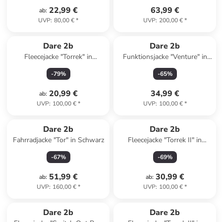
22,99 €
63,99 €
ab
:
UVP
:
80,00 €
*
UVP
:
200,00 €
*
Dare 2b
Dare 2b
Fleecejacke "Torrek" in
Funktionsjacke "Venture" in
Schwarz
Dunkelblau
-
79
%
-
65
%
20,99 €
34,99 €
ab
:
UVP
:
100,00 €
*
UVP
:
100,00 €
*
Dare 2b
Dare 2b
Fahrradjacke "Tor" in Schwarz
Fleecejacke "Torrek II" in
Dunkelgrau
-
67
%
-
69
%
51,99 €
30,99 €
ab
:
ab
:
UVP
:
160,00 €
*
UVP
:
100,00 €
*
Dare 2b
Dare 2b