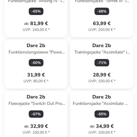
Funktionsjacke "Arising IV" in
Funktionsjacke "Torrek III" in
Dunkelblau/ Hellblau
Orange/ Bordeaux
-
65
%
-
68
%
81,99 €
63,99 €
ab
:
UVP
:
240,00 €
*
UVP
:
200,00 €
*
Dare 2b
Dare 2b
Funktionslongsleeve "Power
Trainingsjacke "Assimilate" in
Up III" in Anthrazit
Grau/ Gelb
-
60
%
-
71
%
31,99 €
28,99 €
UVP
:
80,00 €
*
UVP
:
100,00 €
*
Dare 2b
Dare 2b
Fleecejacke "Switch Out Pro"
Funktionsjacke "Assimilate VI"
in Khaki
in Schwarz
-
67
%
-
65
%
32,99 €
34,99 €
ab
:
ab
:
UVP
:
100,00 €
*
UVP
:
100,00 €
*