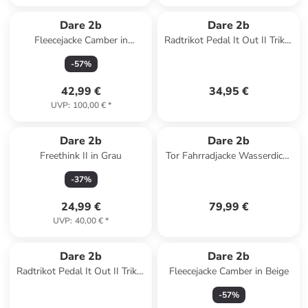
Dare 2b
Dare 2b
Fleecejacke Camber in
Radtrikot Pedal It Out II Trikot
Schwarz
kurzarm in Blau
-
57
%
42,99 €
34,95 €
UVP
:
100,00 €
*
Dare 2b
Dare 2b
Freethink II in Grau
Tor Fahrradjacke Wasserdicht
und Atmungsaktiv in Gelb
-
37
%
24,99 €
79,99 €
UVP
:
40,00 €
*
Dare 2b
Dare 2b
Radtrikot Pedal It Out II Trikot
Fleecejacke Camber in Beige
kurzarm in Orange
-
57
%