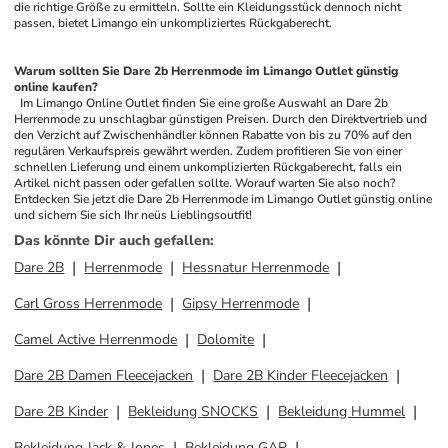
die richtige Größe zu ermitteln. Sollte ein Kleidungsstück dennoch nicht 
passen, bietet Limango ein unkompliziertes Rückgaberecht.
Warum sollten Sie Dare 2b Herrenmode im Limango Outlet günstig 
online kaufen?
 Im Limango Online Outlet finden Sie eine große Auswahl an Dare 2b 
Herrenmode zu unschlagbar günstigen Preisen. Durch den Direktvertrieb und 
den Verzicht auf Zwischenhändler können Rabatte von bis zu 70% auf den 
regulären Verkaufspreis gewährt werden. Zudem profitieren Sie von einer 
schnellen Lieferung und einem unkomplizierten Rückgaberecht, falls ein 
Artikel nicht passen oder gefallen sollte. Worauf warten Sie also noch? 
Entdecken Sie jetzt die Dare 2b Herrenmode im Limango Outlet günstig online 
und sichern Sie sich Ihr neüs Lieblingsoutfit!
Das könnte Dir auch gefallen
:
Dare 2B
Herrenmode
Hessnatur Herrenmode
Carl Gross Herrenmode
Gipsy Herrenmode
Camel Active Herrenmode
Dolomite
Dare 2B Damen Fleecejacken
Dare 2B Kinder Fleecejacken
Dare 2B Kinder
Bekleidung SNOCKS
Bekleidung Hummel
Bekleidung Jack & Jones
Bekleidung GAP