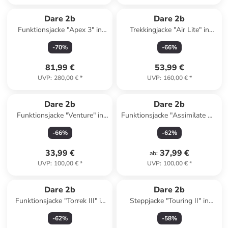
Dare 2b
Dare 2b
Funktionsjacke "Apex 3" in
Trekkingjacke "Air Lite" in
Camel
Schwarz
-
70
%
-
66
%
81,99 €
53,99 €
UVP
:
280,00 €
*
UVP
:
160,00 €
*
Dare 2b
Dare 2b
Funktionsjacke "Venture" in
Funktionsjacke "Assimilate VI"
Terrakotta
in Beige
-
66
%
-
62
%
33,99 €
37,99 €
ab
:
UVP
:
100,00 €
*
UVP
:
100,00 €
*
Dare 2b
Dare 2b
Funktionsjacke "Torrek III" in
Steppjacke "Touring II" in
Schwarz/ Grau
Khaki/ Schwarz
-
62
%
-
58
%