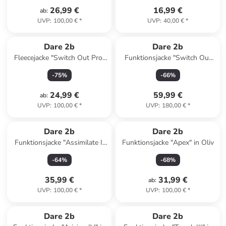
26,99 €
16,99 €
ab
:
UVP
:
100,00 €
*
UVP
:
40,00 €
*
Dare 2b
Dare 2b
Fleecejacke "Switch Out Pro"
Funktionsjacke "Switch Out
in Dunkelblau
III" in Hellgrau
-
75
%
-
66
%
24,99 €
59,99 €
ab
:
UVP
:
100,00 €
*
UVP
:
180,00 €
*
Dare 2b
Dare 2b
Funktionsjacke "Assimilate II
Funktionsjacke "Apex" in Oliv
Core Stretch" in Braun/ Beige
-
64
%
-
68
%
35,99 €
31,99 €
ab
:
UVP
:
100,00 €
*
UVP
:
100,00 €
*
Dare 2b
Dare 2b