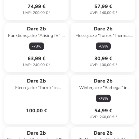
74,99 €
57,99 €
UVP
:
200,00 €
*
UVP
:
140,00 €
*
Dare 2b
Dare 2b
Funktionsjacke "Arising IV" in
Fleecejacke "Torrek 'Thermal"
Terrakotta
in Anthrazit
-
73
%
-
69
%
63,99 €
30,99 €
UVP
:
240,00 €
*
UVP
:
100,00 €
*
Dare 2b
Dare 2b
Fleecejacke "Torrek" in
Winterjacke "Barbegal" in
Dunkelblau
Schwarz/ Rot/ Khaki
-
78
%
100,00 €
54,99 €
UVP
:
260,00 €
*
Dare 2b
Dare 2b