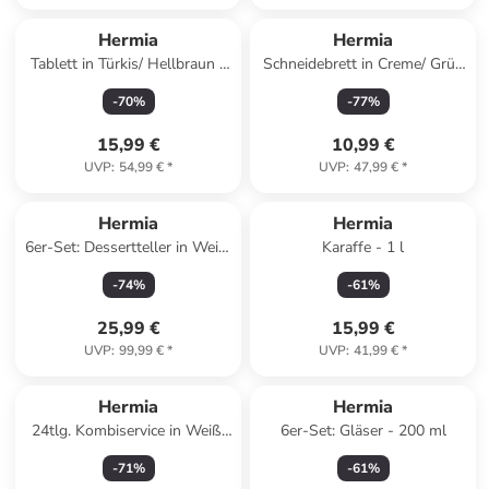
Hermia
Hermia
Tablett in Türkis/ Hellbraun -
Schneidebrett in Creme/ Grün
(L)34 x (B)18 cm
- (L)30 x (B)20 cm
-
70
%
-
77
%
15,99 €
10,99 €
UVP
:
54,99 €
*
UVP
:
47,99 €
*
Hermia
Hermia
6er-Set: Dessertteller in Weiß/
Karaffe - 1 l
Grün - Ø 21 cm
-
74
%
-
61
%
25,99 €
15,99 €
UVP
:
99,99 €
*
UVP
:
41,99 €
*
Hermia
Hermia
24tlg. Kombiservice in Weiß/
6er-Set: Gläser - 200 ml
Dunkelblau
-
71
%
-
61
%