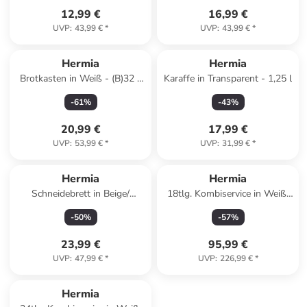
12,99 €
16,99 €
UVP
:
43,99 €
*
UVP
:
43,99 €
*
Hermia
Hermia
Brotkasten in Weiß - (B)32 x
Karaffe in Transparent - 1,25 l
(H)13 cm
-
61
%
-
43
%
20,99 €
17,99 €
UVP
:
53,99 €
*
UVP
:
31,99 €
*
Hermia
Hermia
Schneidebrett in Beige/
18tlg. Kombiservice in Weiß/
Orange - (L)30 x (B)20 cm
Rot
-
50
%
-
57
%
23,99 €
95,99 €
UVP
:
47,99 €
*
UVP
:
226,99 €
*
Hermia