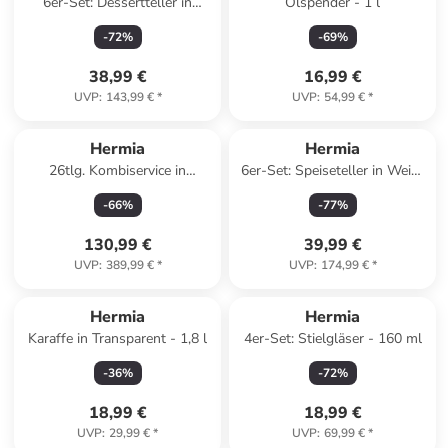
6er-Set: Dessertteller in
Ölspender - 1 l
Creme/ Bunt - Ø 21 cm
-
72
%
-
69
%
38,99 €
16,99 €
UVP
:
143,99 €
*
UVP
:
54,99 €
*
Reserviert
Hermia
Hermia
26tlg. Kombiservice in
6er-Set: Speiseteller in Weiß/
Dunkelblau/ Hellbraun
Bunt - Ø 26 cm
-
66
%
-
77
%
130,99 €
39,99 €
UVP
:
389,99 €
*
UVP
:
174,99 €
*
Hermia
Hermia
Karaffe in Transparent - 1,8 l
4er-Set: Stielgläser - 160 ml
-
36
%
-
72
%
18,99 €
18,99 €
UVP
:
29,99 €
*
UVP
:
69,99 €
*