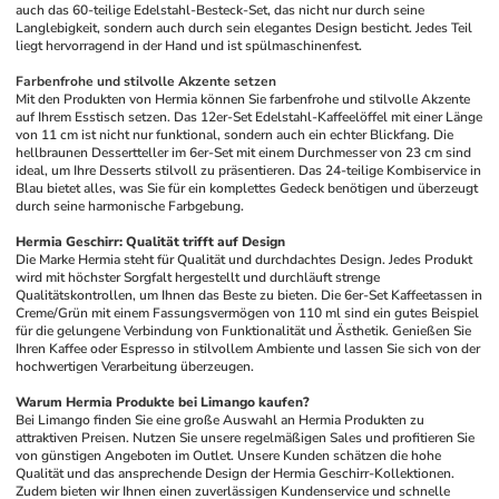
auch das 60-teilige Edelstahl-Besteck-Set, das nicht nur durch seine 
Langlebigkeit, sondern auch durch sein elegantes Design besticht. Jedes Teil 
liegt hervorragend in der Hand und ist spülmaschinenfest.
Farbenfrohe und stilvolle Akzente setzen
Mit den Produkten von Hermia können Sie farbenfrohe und stilvolle Akzente 
auf Ihrem Esstisch setzen. Das 12er-Set Edelstahl-Kaffeelöffel mit einer Länge 
von 11 cm ist nicht nur funktional, sondern auch ein echter Blickfang. Die 
hellbraunen Dessertteller im 6er-Set mit einem Durchmesser von 23 cm sind 
ideal, um Ihre Desserts stilvoll zu präsentieren. Das 24-teilige Kombiservice in 
Blau bietet alles, was Sie für ein komplettes Gedeck benötigen und überzeugt 
durch seine harmonische Farbgebung.
Hermia Geschirr: Qualität trifft auf Design
Die Marke Hermia steht für Qualität und durchdachtes Design. Jedes Produkt 
wird mit höchster Sorgfalt hergestellt und durchläuft strenge 
Qualitätskontrollen, um Ihnen das Beste zu bieten. Die 6er-Set Kaffeetassen in 
Creme/Grün mit einem Fassungsvermögen von 110 ml sind ein gutes Beispiel 
für die gelungene Verbindung von Funktionalität und Ästhetik. Genießen Sie 
Ihren Kaffee oder Espresso in stilvollem Ambiente und lassen Sie sich von der 
hochwertigen Verarbeitung überzeugen.
Warum Hermia Produkte bei Limango kaufen?
Bei Limango finden Sie eine große Auswahl an Hermia Produkten zu 
attraktiven Preisen. Nutzen Sie unsere regelmäßigen Sales und profitieren Sie 
von günstigen Angeboten im Outlet. Unsere Kunden schätzen die hohe 
Qualität und das ansprechende Design der Hermia Geschirr-Kollektionen. 
Zudem bieten wir Ihnen einen zuverlässigen Kundenservice und schnelle 