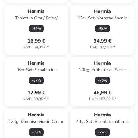
Reserviert
Hermia
Hermia
Tablett in Grau/ Beige/
12er-Set: Vorratsgläser in
Hellbraun - (L)34 x (B)18 cm
Transparent/ Beige - 345 ml
-
69
%
-
64
%
16,99 €
34,99 €
UVP
:
54,99 €
*
UVP
:
97,99 €
*
Hermia
Hermia
6er-Set: Schalen in
20tlg. Frühstücks-Set in
Transparent - 300 ml
Weiß/ Schwarz/ Hellblau
-
67
%
-
70
%
12,99 €
46,99 €
UVP
:
39,99 €
*
UVP
:
157,99 €
*
Hermia
Hermia
12tlg. Kombiservice in Creme
4tlg. Set: Vorratsbehälter in
Beige/ Hellbraun
-
69
%
-
74
%