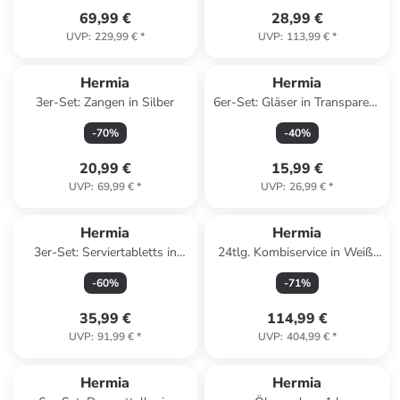
69,99 €
28,99 €
UVP
:
229,99 €
*
UVP
:
113,99 €
*
Hermia
Hermia
3er-Set: Zangen in Silber
6er-Set: Gläser in Transparent
- 365 ml
-
70
%
-
40
%
20,99 €
15,99 €
UVP
:
69,99 €
*
UVP
:
26,99 €
*
Hermia
Hermia
3er-Set: Serviertabletts in
24tlg. Kombiservice in Weiß/
Weiß/ Hellbraun
Grün
-
60
%
-
71
%
35,99 €
114,99 €
UVP
:
91,99 €
*
UVP
:
404,99 €
*
Reserviert
Hermia
Hermia