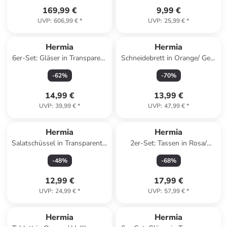
169,99 €
9,99 €
UVP
:
606,99 €
*
UVP
:
25,99 €
*
Hermia
Hermia
6er-Set: Gläser in Transparent
Schneidebrett in Orange/ Gelb
- 315 ml
- (L)30 x (B)20 cm
-
62
%
-
70
%
14,99 €
13,99 €
UVP
:
39,99 €
*
UVP
:
47,99 €
*
Reserviert
Hermia
Hermia
Salatschüssel in Transparent -
2er-Set: Tassen in Rosa/
1,9 l
Türkis - 400 ml
-
48
%
-
68
%
12,99 €
17,99 €
UVP
:
24,99 €
*
UVP
:
57,99 €
*
Hermia
Hermia