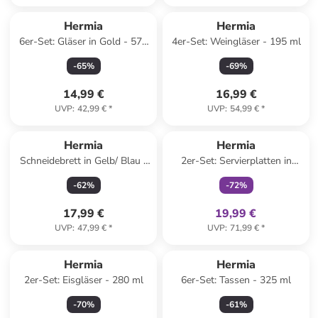
Hermia
Hermia
6er-Set: Gläser in Gold - 570
4er-Set: Weingläser - 195 ml
ml
-
65
%
-
69
%
14,99 €
16,99 €
UVP
:
42,99 €
*
UVP
:
54,99 €
*
family
exklusiv
Reserviert
Hermia
Hermia
Schneidebrett in Gelb/ Blau -
2er-Set: Servierplatten in
(L)30 x (B)20 cm
Weiß/ Blau - (L)29 x (B)17 cm
-
62
%
-
72
%
17,99 €
19,99 €
UVP
:
47,99 €
*
UVP
:
71,99 €
*
Hermia
Hermia
2er-Set: Eisgläser - 280 ml
6er-Set: Tassen - 325 ml
-
70
%
-
61
%