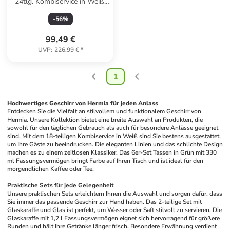
24tlg. Kombiservice in Weiß/
Blau
-
56
%
99,49 €
UVP
:
226,99 €
*
1
Hochwertiges Geschirr von Hermia für jeden Anlass
Entdecken Sie die Vielfalt an stilvollem und funktionalem Geschirr von 
Hermia. Unsere Kollektion bietet eine breite Auswahl an Produkten, die 
sowohl für den täglichen Gebrauch als auch für besondere Anlässe geeignet 
sind. Mit dem 18-teiligen Kombiservice in Weiß sind Sie bestens ausgestattet, 
um Ihre Gäste zu beeindrucken. Die eleganten Linien und das schlichte Design 
machen es zu einem zeitlosen Klassiker. Das 6er-Set Tassen in Grün mit 330 
ml Fassungsvermögen bringt Farbe auf Ihren Tisch und ist ideal für den 
morgendlichen Kaffee oder Tee.
Praktische Sets für jede Gelegenheit
Unsere praktischen Sets erleichtern Ihnen die Auswahl und sorgen dafür, dass 
Sie immer das passende Geschirr zur Hand haben. Das 2-teilige Set mit 
Glaskaraffe und Glas ist perfekt, um Wasser oder Saft stilvoll zu servieren. Die 
Glaskaraffe mit 1,2 l Fassungsvermögen eignet sich hervorragend für größere 
Runden und hält Ihre Getränke länger frisch. Besondere Erwähnung verdient 