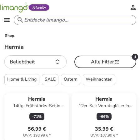
family
Shop
Hermia
1
Beliebtheit
Alle Filter
Home & Living
SALE
Ostern
Weihnachten
Hermia
Hermia
14tlg. Frühstücks-Set in
12er-Set: Vorratsgläser in
Weiß/ Pink/ Lila/ Gelb
Transparent/ Beige - 630 ml
-
71
%
-
66
%
56,99 €
35,99 €
UVP
:
198,99 €
*
UVP
:
107,99 €
*