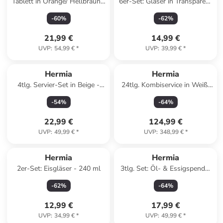
Tablett in Orange/ Hellbraun -
6er-Set: Gläser in Transparent
(L)34 x (B)18 cm
- 360 ml
-
60
%
-
62
%
21,99 €
14,99 €
UVP
:
54,99 €
*
UVP
:
39,99 €
*
Hermia
Hermia
4tlg. Servier-Set in Beige -
24tlg. Kombiservice in Weiß/
(L)11 x (B)30 cm
Grün/ Lila
-
54
%
-
64
%
22,99 €
124,99 €
UVP
:
49,99 €
*
UVP
:
348,99 €
*
Hermia
Hermia
2er-Set: Eisgläser - 240 ml
3tlg. Set: Öl- & Essigspender
- 1 l
-
62
%
-
64
%
12,99 €
17,99 €
UVP
:
34,99 €
*
UVP
:
49,99 €
*