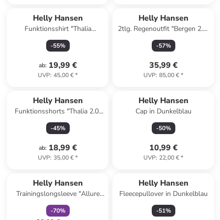
Helly Hansen
Helly Hansen
Funktionsshirt "Thalia
2tlg. Regenoutfit "Bergen 2.0"
Summer" in Dunkelblau/ Weiß
in Rosa
-
55
%
-
57
%
19,99 €
35,99 €
ab
:
UVP
:
45,00 €
*
UVP
:
85,00 €
*
Helly Hansen
Helly Hansen
Funktionsshorts "Thalia 2.0"
Cap in Dunkelblau
in Dunkelblau
-
45
%
-
50
%
18,99 €
10,99 €
ab
:
UVP
:
35,00 €
*
UVP
:
22,00 €
*
family
rabatt
Reserviert
Helly Hansen
Helly Hansen
Trainingslongsleeve "Allure
Fleecepullover in Dunkelblau
Seamless" in Orange
-
70
%
-
51
%