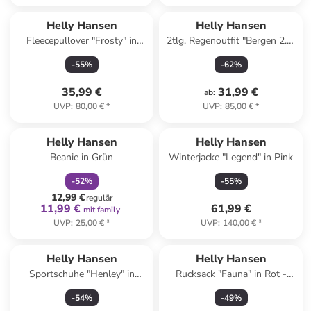
Helly Hansen
Helly Hansen
Fleecepullover "Frosty" in
2tlg. Regenoutfit "Bergen 2.0"
Hellblau
in Dunkelblau
-
55
%
-
62
%
35,99 €
31,99 €
ab
:
UVP
:
80,00 €
*
UVP
:
85,00 €
*
family
rabatt
Helly Hansen
Helly Hansen
Beanie in Grün
Winterjacke "Legend" in Pink
-
52
%
-
55
%
12,99 €
regulär
11,99 €
61,99 €
mit family
UVP
:
25,00 €
*
UVP
:
140,00 €
*
Helly Hansen
Helly Hansen
Sportschuhe "Henley" in
Rucksack "Fauna" in Rot -
Dunkelblau
(B)16,5 x (H)32 x (T)13 cm - 6
-
54
%
-
49
%
l