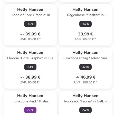
Helly Hansen
Helly Hansen
Hoodie "Core Graphic" in
Regenhose "Shelter" in
Dunkelblau
Schwarz
-
50
%
-
47
%
39,99 €
33,99 €
ab
:
UVP
:
80,00 €
*
UVP
:
65,00 €
*
Helly Hansen
Helly Hansen
Hoodie "Core Graphic" in Lila
Funktionsanzug "Adventure"
in Türkis
-
51
%
-
68
%
38,99 €
46,99 €
ab
:
ab
:
UVP
:
80,00 €
*
UVP
:
150,00 €
*
family
exklusiv
Helly Hansen
Helly Hansen
Funktionskleid "Thalia
Rucksack "Fauna" in Gelb -
Summer" in Pink
(B)16,5 x (H)32 x (T)13 cm
-
55
%
-
52
%