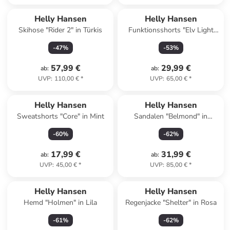
Helly Hansen
Helly Hansen
Skihose "Rider 2" in Türkis
Funktionsshorts "Elv Light
Tur" in Hellblau
-
47
%
-
53
%
57,99 €
29,99 €
ab
:
ab
:
UVP
:
110,00 €
*
UVP
:
65,00 €
*
Helly Hansen
Helly Hansen
Sweatshorts "Core" in Mint
Sandalen "Belmond" in
Dunkelblau
-
60
%
-
62
%
17,99 €
31,99 €
ab
:
ab
:
UVP
:
45,00 €
*
UVP
:
85,00 €
*
Helly Hansen
Helly Hansen
Hemd "Holmen" in Lila
Regenjacke "Shelter" in Rosa
-
61
%
-
62
%