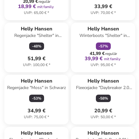
20,99 €
regulär
18,99 €
33,99 €
mit family
UVP
:
65,00 €
*
UVP
:
70,00 €
*
family
rabatt
Helly Hansen
Helly Hansen
Regenjacke "Shelter" in
Winterboots "Shelter" in
Dunkelblau
Dunkelblau
-
48
%
-
57
%
41,99 €
regulär
51,99 €
39,99 €
mit family
UVP
:
100,00 €
*
UVP
:
95,00 €
*
Helly Hansen
Helly Hansen
Regenjacke "Moss" in Schwarz
Fleecejacke "Daybreaker 2.0"
in Petrol in Türkis
-
53
%
-
58
%
34,99 €
20,99 €
UVP
:
75,00 €
*
UVP
:
50,00 €
*
Helly Hansen
Helly Hansen