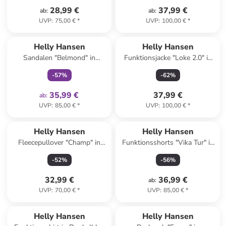
28,99 €
37,99 €
ab
:
ab
:
UVP
:
75,00 €
*
UVP
:
100,00 €
*
family
exklusiv
Helly Hansen
Helly Hansen
Sandalen "Belmond" in
Funktionsjacke "Loke 2.0" in
Schwarz
Schwarz
-
57
%
-
62
%
35,99 €
37,99 €
ab
:
UVP
:
85,00 €
*
UVP
:
100,00 €
*
Helly Hansen
Helly Hansen
Fleecepullover "Champ" in
Funktionsshorts "Vika Tur" in
Hellbraun/ Schwarz
Grün
-
52
%
-
56
%
32,99 €
36,99 €
ab
:
UVP
:
70,00 €
*
UVP
:
85,00 €
*
Helly Hansen
Helly Hansen