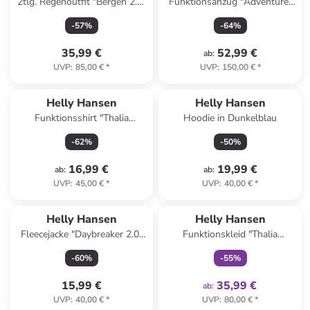
2tlg. Regenoutfit "Bergen 2.0"
Funktionsanzug "Adventure"
in Gelb
in Dunkelblau
-
57
%
-
64
%
35,99 €
52,99 €
ab
:
UVP
:
85,00 €
*
UVP
:
150,00 €
*
Helly Hansen
Helly Hansen
Funktionsshirt "Thalia
Hoodie in Dunkelblau
Summer" in Pink
-
62
%
-
50
%
16,99 €
19,99 €
ab
:
ab
:
UVP
:
45,00 €
*
UVP
:
40,00 €
*
family
exklusiv
Helly Hansen
Helly Hansen
Fleecejacke "Daybreaker 2.0"
Funktionskleid "Thalia
in Pink
Summer" in Dunkelblau
-
60
%
-
55
%
15,99 €
35,99 €
ab
:
UVP
:
40,00 €
*
UVP
:
80,00 €
*