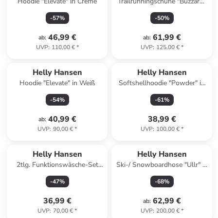
Hoodie "Elevate" in Creme
Trailrunningschuhe "Buzzard"
in Rot
-
57
%
-
50
%
46,99 €
61,99 €
ab
:
ab
:
UVP
:
110,00 €
*
UVP
:
125,00 €
*
Helly Hansen
Helly Hansen
Hoodie "Elevate" in Weiß
Softshellhoodie "Powder" in
Hellbraun
-
54
%
-
61
%
40,99 €
38,99 €
ab
:
UVP
:
90,00 €
*
UVP
:
100,00 €
*
Helly Hansen
Helly Hansen
2tlg. Funktionswäsche-Set
Ski-/ Snowboardhose "Ullr" in
"Lifa" in Pink/ Schwarz
Grün
-
47
%
-
68
%
36,99 €
62,99 €
ab
:
UVP
:
70,00 €
*
UVP
:
200,00 €
*