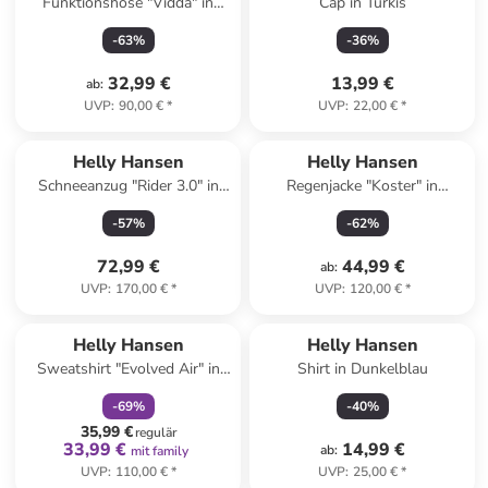
Funktionshose "Vidda" in
Cap in Türkis
Khaki
-
63
%
-
36
%
32,99 €
13,99 €
ab
:
UVP
:
90,00 €
*
UVP
:
22,00 €
*
Helly Hansen
Helly Hansen
Schneeanzug "Rider 3.0" in
Regenjacke "Koster" in
Blau/ Dunkelblau/ Orange
Dunkelblau
-
57
%
-
62
%
72,99 €
44,99 €
ab
:
UVP
:
170,00 €
*
UVP
:
120,00 €
*
family
rabatt
Helly Hansen
Helly Hansen
Sweatshirt "Evolved Air" in
Shirt in Dunkelblau
Schwarz
-
69
%
-
40
%
35,99 €
regulär
33,99 €
14,99 €
ab
:
mit family
UVP
:
110,00 €
*
UVP
:
25,00 €
*