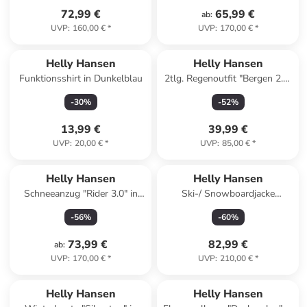
72,99 €
65,99 €
ab
:
UVP
:
160,00 €
*
UVP
:
170,00 €
*
Helly Hansen
Helly Hansen
Funktionsshirt in Dunkelblau
2tlg. Regenoutfit "Bergen 2.0"
in Beige
-
30
%
-
52
%
13,99 €
39,99 €
UVP
:
20,00 €
*
UVP
:
85,00 €
*
Helly Hansen
Helly Hansen
Schneeanzug "Rider 3.0" in
Ski-/ Snowboardjacke
Beige/ Dunkelblau
"Cyclone" in Blau/ Grün/
-
56
%
-
60
%
Orange
73,99 €
82,99 €
ab
:
UVP
:
170,00 €
*
UVP
:
210,00 €
*
Helly Hansen
Helly Hansen