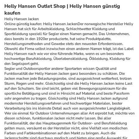
Helly Hansen Outlet Shop | Helly Hansen günstig
kaufen
Helly Hansen Jacken
Online günstig kaufen: Helly Hansen Jacken
Der norwegische Hersteller Helly 
Hansen hat sich für Arbeitskleidung, Schlechtwetter Kleidung und 
Sportkleidung speziell für Segler einen Namen gemacht. Das Unternehmen, 
dass bereits in den 1920er produzierte, hat seine Produktpalette, 
Herstellungsmethoden und Gewebe stets den neuesten Erfordernissen. 
Obwohl die Firma selbst inzwischen einen anderen Namen trägt, ist das Label 
Helly Hansen nach wie vor eine führende Marke, wenn es um besonders 
hochwertige Berufskleidung, Überlebenskleidung, Ölkleidung, Kleidung für 
den Segelsport geht.
Segler und Outdoorsportler anderer Sportarten wissen Qualität und 
Funktionalität der Helly Hansen Jacken ganz besonders zu schätzen. Die 
Jacken machen jede Belastungsprobe, sind ausgezeichnet wetterfest, trotzen 
Sturm, Regen und mehr. Gleichzeitig sind die Helly Hansen Jacken keine Last 
auf den Schultern. Sie sind leicht, geben viel Bewegungsspielraum für die 
sportliche Betätigung und sind in Hinsicht auf Material und beste Passform 
sehr angenehm zu tragen. Gleichzeitig sind Helly Hansen Jacken aufgrund 
modernster Herstellungsverfahren und hochwertiger Materialen, bester 
Verarbeitung bis ins kleinste Detail auch von ausgezeichneter Langlebigkeit. 
Wer sie einmal für Outdoor Unternehmungen aller Art erprobt hat, möchte von 
diesen schönen, funktionalen Jacken nicht mehr lassen. Bei aller 
Funktionalität, der das Hauptaugenmerk für Outdoor- und Berufskleidung 
gelten muss, versäumt es der Hersteller nicht, eine Vielfalt von modischen 
Farben und Farbkombinationen auf den Markt zu bringen. Auch die 
Jackenschnitte sind durchaus modisch und bieten eine große Auswahl für 