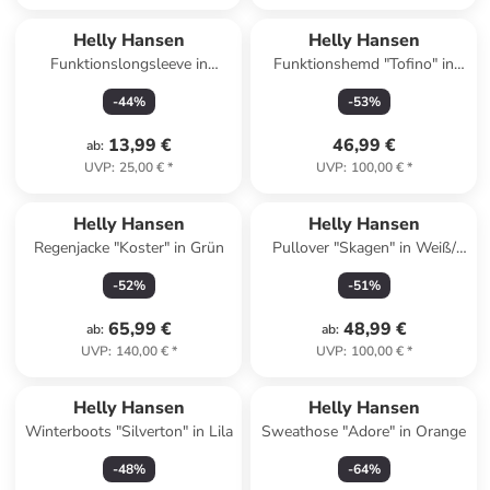
Helly Hansen
Helly Hansen
Funktionslongsleeve in
Funktionshemd "Tofino" in
Dunkelblau
Dunkelblau
-
44
%
-
53
%
13,99 €
46,99 €
ab
:
UVP
:
25,00 €
*
UVP
:
100,00 €
*
Helly Hansen
Helly Hansen
Regenjacke "Koster" in Grün
Pullover "Skagen" in Weiß/
Dunkelblau
-
52
%
-
51
%
65,99 €
48,99 €
ab
:
ab
:
UVP
:
140,00 €
*
UVP
:
100,00 €
*
Helly Hansen
Helly Hansen
Winterboots "Silverton" in Lila
Sweathose "Adore" in Orange
-
48
%
-
64
%