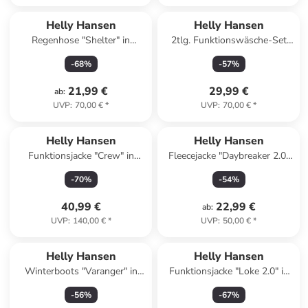
Helly Hansen
Helly Hansen
Regenhose "Shelter" in
2tlg. Funktionswäsche-Set
Schwarz
"Lifa" in Dunkelblau
-
68
%
-
57
%
21,99 €
29,99 €
ab
:
UVP
:
70,00 €
*
UVP
:
70,00 €
*
Helly Hansen
Helly Hansen
Funktionsjacke "Crew" in
Fleecejacke "Daybreaker 2.0"
Dunkelblau
in Türkis
-
70
%
-
54
%
40,99 €
22,99 €
ab
:
UVP
:
140,00 €
*
UVP
:
50,00 €
*
Helly Hansen
Helly Hansen
Winterboots "Varanger" in
Funktionsjacke "Loke 2.0" in
Grün
Lachs
-
56
%
-
67
%