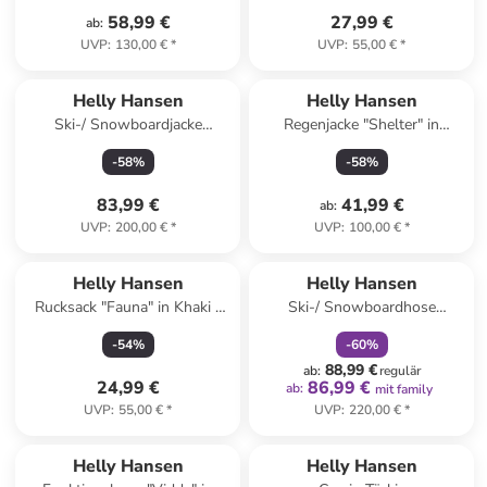
58,99 €
27,99 €
ab
:
UVP
:
130,00 €
*
UVP
:
55,00 €
*
Helly Hansen
Helly Hansen
Ski-/ Snowboardjacke
Regenjacke "Shelter" in
"Kvitfjell Race" in Dunkelblau
Hellblau
-
58
%
-
58
%
83,99 €
41,99 €
ab
:
UVP
:
200,00 €
*
UVP
:
100,00 €
*
family
rabatt
Helly Hansen
Helly Hansen
Rucksack "Fauna" in Khaki -
Ski-/ Snowboardhose
(B)16,5 x (H)32 x (T)13 cm - 6
"Switch" in Gelb
-
54
%
-
60
%
l
88,99 €
ab
:
regulär
24,99 €
86,99 €
ab
:
mit family
UVP
:
55,00 €
*
UVP
:
220,00 €
*
Helly Hansen
Helly Hansen