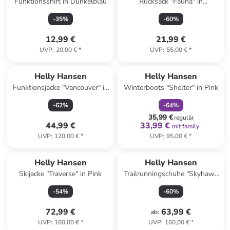
Funktionsshirt in Dunkelblau
Rucksack "Fauna" in
Dunkelblau - (B)16,5 x (H)32 x
-
35
%
-
60
%
(T)13 cm
12,99 €
21,99 €
UVP
:
20,00 €
*
UVP
:
55,00 €
*
family
rabatt
Reserviert
Helly Hansen
Helly Hansen
Funktionsjacke "Vancouver" in
Winterboots "Shelter" in Pink
Khaki
-
62
%
-
64
%
35,99 €
regulär
44,99 €
33,99 €
mit family
UVP
:
120,00 €
*
UVP
:
95,00 €
*
Helly Hansen
Helly Hansen
Skijacke "Traverse" in Pink
Trailrunningschuhe "Skyhawk
TR" in Pink
-
54
%
-
60
%
72,99 €
63,99 €
ab
:
UVP
:
160,00 €
*
UVP
:
160,00 €
*