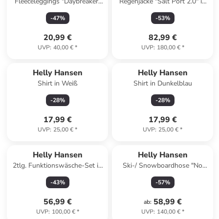
Fleeceleggings "Daybreaker"
Regenjacke "Salt Port 2.0" in
in Schwarz
Dunkelblau/ Rot
-
47
%
-
53
%
20,99 €
82,99 €
UVP
:
40,00 €
*
UVP
:
180,00 €
*
Helly Hansen
Helly Hansen
Shirt in Weiß
Shirt in Dunkelblau
-
28
%
-
28
%
17,99 €
17,99 €
UVP
:
25,00 €
*
UVP
:
25,00 €
*
Helly Hansen
Helly Hansen
2tlg. Funktionswäsche-Set in
Ski-/ Snowboardhose "No
Rosa/ Mint
Limits 2.0" in Türkis
-
43
%
-
57
%
56,99 €
58,99 €
ab
:
UVP
:
100,00 €
*
UVP
:
140,00 €
*