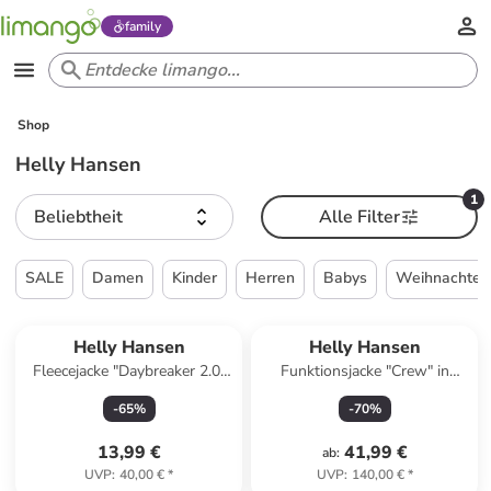
family
Shop
Helly Hansen
1
Beliebtheit
Alle Filter
SALE
Damen
Kinder
Herren
Babys
Weihnachten
Helly Hansen
Helly Hansen
Fleecejacke "Daybreaker 2.0"
Funktionsjacke "Crew" in
in Dunkelblau
Schwarz
-
65
%
-
70
%
13,99 €
41,99 €
ab
:
UVP
:
40,00 €
*
UVP
:
140,00 €
*