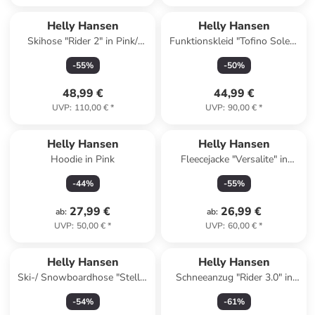
Helly Hansen
Helly Hansen
Skihose "Rider 2" in Pink/
Funktionskleid "Tofino Solen"
Schwarz
in Dunkelblau
-
55
%
-
50
%
48,99 €
44,99 €
UVP
:
110,00 €
*
UVP
:
90,00 €
*
Helly Hansen
Helly Hansen
Hoodie in Pink
Fleecejacke "Versalite" in
Türkis
-
44
%
-
55
%
27,99 €
26,99 €
ab
:
ab
:
UVP
:
50,00 €
*
UVP
:
60,00 €
*
Helly Hansen
Helly Hansen
Ski-/ Snowboardhose "Stellar
Schneeanzug "Rider 3.0" in
Bib" in Schwarz/ Khaki
Pink
-
54
%
-
61
%