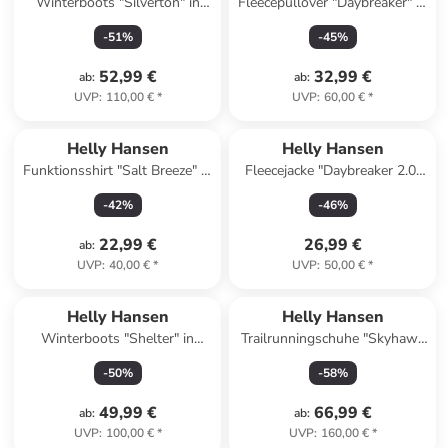
Winterboots "Silverton" in
Fleecepullover "Daybreaker" in
Khaki
Dunkelblau
-
51
%
-
45
%
52,99 €
32,99 €
ab
:
ab
:
UVP
:
110,00 €
*
UVP
:
60,00 €
*
Helly Hansen
Helly Hansen
Funktionsshirt "Salt Breeze" in
Fleecejacke "Daybreaker 2.0"
Weiß
in Schwarz
-
42
%
-
46
%
22,99 €
26,99 €
ab
:
UVP
:
40,00 €
*
UVP
:
50,00 €
*
Helly Hansen
Helly Hansen
Winterboots "Shelter" in
Trailrunningschuhe "Skyhawk
Dunkelblau
TR" in Grau
-
50
%
-
58
%
49,99 €
66,99 €
ab
:
ab
:
UVP
:
100,00 €
*
UVP
:
160,00 €
*