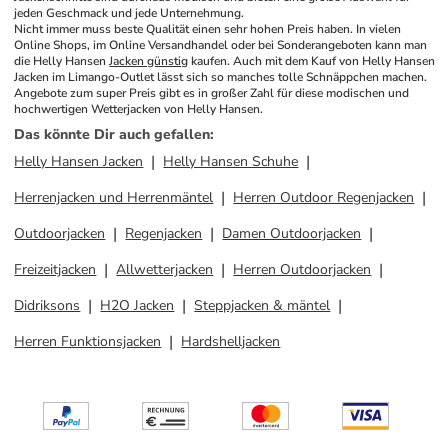
jeden Geschmack und jede Unternehmung.
Nicht immer muss beste Qualität einen sehr hohen Preis haben. In vielen 
Online Shops, im Online Versandhandel oder bei Sonderangeboten kann man 
die Helly Hansen 
Jacken günstig
 kaufen. Auch mit dem Kauf von Helly Hansen 
Jacken im Limango-Outlet lässt sich so manches tolle Schnäppchen machen. 
Angebote zum super Preis gibt es in großer Zahl für diese modischen und 
hochwertigen Wetterjacken von Helly Hansen.
Das könnte Dir auch gefallen
:
Helly Hansen Jacken
Helly Hansen Schuhe
Herrenjacken und Herrenmäntel
Herren Outdoor Regenjacken
Outdoorjacken
Regenjacken
Damen Outdoorjacken
Freizeitjacken
Allwetterjacken
Herren Outdoorjacken
Didriksons
H2O Jacken
Steppjacken & mäntel
Herren Funktionsjacken
Hardshelljacken