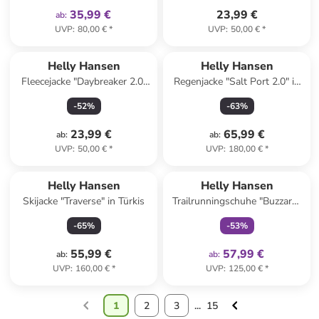
35,99 €
23,99 €
ab
:
UVP
:
80,00 €
*
UVP
:
50,00 €
*
Helly Hansen
Helly Hansen
Fleecejacke "Daybreaker 2.0"
Regenjacke "Salt Port 2.0" in
in Pink
Creme
-
52
%
-
63
%
23,99 €
65,99 €
ab
:
ab
:
UVP
:
50,00 €
*
UVP
:
180,00 €
*
family
exklusiv
Helly Hansen
Helly Hansen
Skijacke "Traverse" in Türkis
Trailrunningschuhe "Buzzard"
in Lila/ Orange
-
65
%
-
53
%
55,99 €
57,99 €
ab
:
ab
:
UVP
:
160,00 €
*
UVP
:
125,00 €
*
1
2
3
...
15