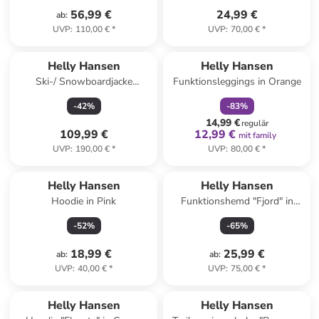
56,99 €
24,99 €
ab
:
UVP
:
110,00 €
*
UVP
:
70,00 €
*
family
rabatt
Helly Hansen
Helly Hansen
Ski-/ Snowboardjacke
Funktionsleggings in Orange
"Stellar" in Flieder
-
42
%
-
83
%
14,99 €
regulär
109,99 €
12,99 €
mit family
UVP
:
190,00 €
*
UVP
:
80,00 €
*
Helly Hansen
Helly Hansen
Hoodie in Pink
Funktionshemd "Fjord" in
Schwarz/ Weiß
-
52
%
-
65
%
18,99 €
25,99 €
ab
:
ab
:
UVP
:
40,00 €
*
UVP
:
75,00 €
*
Helly Hansen
Helly Hansen