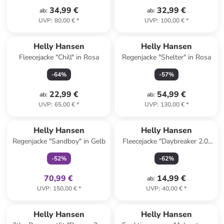
34,99 €
32,99 €
ab
:
ab
:
UVP
:
80,00 €
*
UVP
:
100,00 €
*
Helly Hansen
Helly Hansen
Fleecejacke "Chill" in Rosa
Regenjacke "Shelter" in Rosa
-
64
%
-
57
%
22,99 €
54,99 €
ab
:
ab
:
UVP
:
65,00 €
*
UVP
:
130,00 €
*
family
exklusiv
Helly Hansen
Helly Hansen
Regenjacke "Sandboy" in Gelb
Fleecejacke "Daybreaker 2.0"
in Türkis
-
52
%
-
62
%
70,99 €
14,99 €
ab
:
UVP
:
150,00 €
*
UVP
:
40,00 €
*
Helly Hansen
Helly Hansen