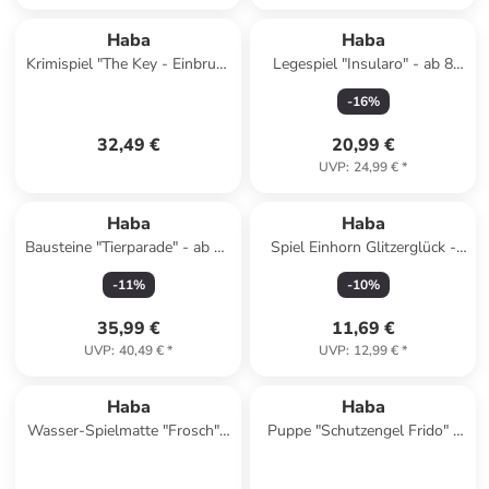
Haba
Haba
Krimispiel "The Key - Einbruch
Legespiel "Insularo" - ab 8
im Royal Star Casino" - ab 10
Jahren
-
16
%
Jahren
32,49 €
20,99 €
UVP
:
24,99 €
*
Haba
Haba
Bausteine "Tierparade" - ab 18
Spiel Einhorn Glitzerglück -
Monaten
Funkel-Bingo in mehrfarbig
-
11
%
-
10
%
35,99 €
11,69 €
UVP
:
40,49 €
*
UVP
:
12,99 €
*
Haba
Haba
Wasser-Spielmatte "Frosch" -
Puppe "Schutzengel Frido" -
ab 6 Monaten
ab Geburt