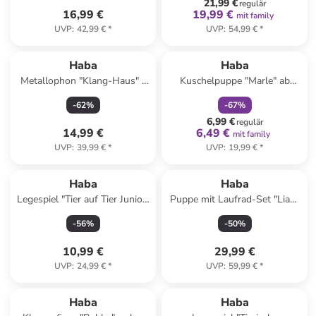
21,99 €
regulär
16,99 €
19,99 €
mit family
UVP
:
42,99 €
*
UVP
:
54,99 €
*
family
rabatt
Haba
Haba
Metallophon "Klang-Haus" -
Kuschelpuppe "Marle" ab
ab 12 Monaten
Geburt
-
62
%
-
67
%
6,99 €
regulär
14,99 €
6,49 €
mit family
UVP
:
39,99 €
*
UVP
:
19,99 €
*
Haba
Haba
Legespiel "Tier auf Tier Junior"
Puppe mit Laufrad-Set "Lian"
- ab 2 Jahren
- ab 18 Monaten
-
56
%
-
50
%
10,99 €
29,99 €
UVP
:
24,99 €
*
UVP
:
59,99 €
*
Haba
Haba