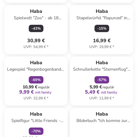
Haba
Haba
Spielwelt "Zoo" - ab 18
Stapelwürfel "Rapunzel" in
Monaten
Bunt - ab 12 Monaten
-
43
%
-
15
%
30,99 €
16,99 €
UVP
:
54,99 €
*
UVP
:
19,99 €
*
family
rabatt
family
rabatt
Haba
Haba
Legespiel "Regenbogenbande"
Schnullerkette "Sternenflug" -
- ab 4 Jahren
ab Geburt
-
69
%
-
57
%
10,99 €
5,99 €
regulär
regulär
9,99 €
5,49 €
mit family
mit family
UVP
:
32,99 €
*
UVP
:
12,99 €
*
family
rabatt
Haba
Haba
Spielfigur "Little Friends -
Bilderbuch "Ich komme zur
Garten & Wald" - ab 3 Jahren
Ruhe" - ab 2 Jahren
-
70
%