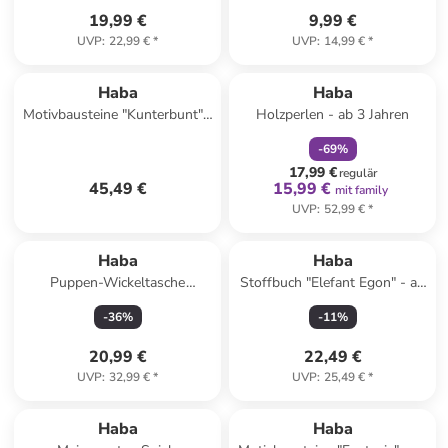
19,99 €
9,99 €
UVP
:
22,99 €
*
UVP
:
14,99 €
*
family
rabatt
Haba
Haba
Motivbausteine "Kunterbunt" -
Holzperlen - ab 3 Jahren
ab 2 Jahren
-
69
%
17,99 €
regulär
45,49 €
15,99 €
mit family
UVP
:
52,99 €
*
Haba
Haba
Puppen-Wickeltasche
Stoffbuch "Elefant Egon" - ab
"Sommerwiese" - ab 18
6 Monaten
-
36
%
-
11
%
Monaten
20,99 €
22,49 €
UVP
:
32,99 €
*
UVP
:
25,49 €
*
Haba
Haba