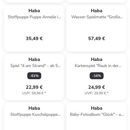
Haba
Haba
Stoffpuppe Puppe Annelie in
Wasser-Spielmatte "Großer
mehrfarbig
Wal" - ab 6 Monaten
35,49 €
57,49 €
Haba
Haba
Spiel "4 am Strand" - ab 5
Kartenspiel "Raub in der
Jahren
Cliffrockvilla" - ab 8 Jahren
-
61
%
-
16
%
22,99 €
24,99 €
UVP
:
59,96 €
*
UVP
:
29,99 €
*
Haba
Haba
Stoffpuppe Kuschelpuppe
Baby-Fotoalbum "Glück" - ab
Roya in mehrfarbig
12 Monaten