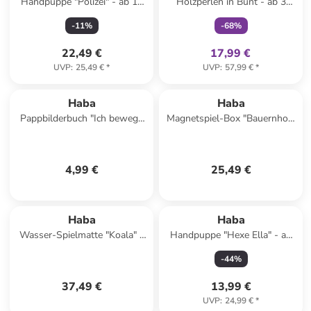
Handpuppe "Polizei" - ab 18
Holzperlen in Bunt - ab 3
Monaten
Jahren
-
11
%
-
68
%
22,49 €
17,99 €
UVP
:
25,49 €
*
UVP
:
57,99 €
*
Haba
Haba
Pappbilderbuch "Ich bewege
Magnetspiel-Box "Bauernhof"
mich" - ab 2 Jahren
- ab 3 Jahren
4,99 €
25,49 €
Haba
Haba
Wasser-Spielmatte "Koala" -
Handpuppe "Hexe Ella" - ab
ab 6 Monaten
18 Monaten
-
44
%
37,49 €
13,99 €
UVP
:
24,99 €
*