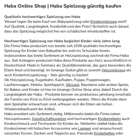
Haba Online Shop | Haba Spielzeug günstig kaufen
Qualitativ hochwertiges Spielzeug von Haba
Worauf legen Sie beim Kauf von Babyspielzeug oder 
Kinderspielzeug
 wert? 
Auf Qualität, Langlebigkeit, Kreativität und den Preis? Sicherlich auch darauf, 
dass das Spielzeug möglichst frei von schädlichen Inhaltsstoffen ist.
Hochwertiges Spielzeug von Haba begleitet Kinder viele Jahre lang
Die Firma Haba produziert nun bereits seit 1938 qualitativ hochwertiges 
Spielzeug für Kinder vom Babyalter bis weit ins Schulalter hinein. 
Insbesondere das breite Sortiment an Holzspielzeug zeichnet die Firma Haba 
aus. Seit Anbeginn produziert Haba diese Produkte aus Holz ausschließlich in 
Deutschland: Made in Germany als Qualitätsmerkmal, das ganz besonders die 
Eltern freut und beruhigt. Im limango Outlet gibt es sowohl 
Holzspielzeug
 als 
auch Kinderholzspielzeug – Sets günstig zu kaufen!
Ob Holzspielzeug, Kugelbahn, Kaufladen, Puppe, Puppenwagen, 
Lauflernwagen, Mobile, Spielteppich, 
Sitzsack
, Bausteine oder andere Spiele, 
für Babies und Kinder ist hier im limango Online Shop alles dabei! Durch die 
Langlebigkeit der Haba - Produkte können sie problemlos jahrelang innerhalb 
der Familie von Kind zu Kind weitergegeben werden. Wenn die Kinder dann 
dem Spielalter entwachsen sind, erfreuen sich die Eltern am hohen 
Wiederverkaufswert der Artikel.
Haba erweitert sein Sortiment stetig. Mittlerweile bietet die Firma neben 
Holzspielwaren, 
Gesellschaftsspielen
 und hochwertigen 
Kindermöbeln
 auch 
Kinderschmuck und Tischwaren für Kinder an. Weiterhin stattet Haba die 
Kinderzimmer mit hübschen Accessoires wie 
Lampen
 und anspruchsvoll 
verzierten Kissen, Decken und Teppiche aus. Passende 
Kinderbetten
 oder 