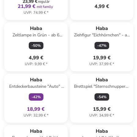
23,99 €
regulär
21,99 €
4,99 €
mit family
UVP
:
74,99 €
*
Haba
Haba
Zeltlampe in Grün - ab 6
Ziehfigur "Eichhörnchen" - ab
Jahren
12 Monaten
-
50
%
-
47
%
4,99 €
19,99 €
UVP
:
9,99 €
*
UVP
:
37,99 €
*
family
exklusiv
Haba
Haba
Entdeckerbausteine "Auto" -
Brettspiel "Sternschnuppern"
ab 12 Monaten
- ab 4 Jahren
-
42
%
-
54
%
18,99 €
15,99 €
UVP
:
32,99 €
*
UVP
:
34,99 €
*
family
rabatt
Haba
Haba