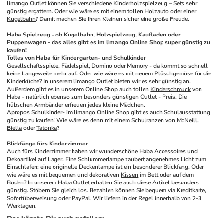
limango Outlet können Sie verschiedene 
Kinderholzspielzeug – Sets
 sehr 
günstig ergattern. Oder wie wäre es mit einem tollen Holzauto oder einer 
Kugelbahn
? Damit machen Sie Ihren Kleinen sicher eine große Freude.
Haba Spielzeug - ob Kugelbahn, Holzspielzeug, Kaufladen oder 
Puppenwagen
 - das alles gibt es im limango Online Shop super günstig zu 
kaufen!
Tolles von Haba für Kindergarten- und Schulkinder
Gesellschaftsspiele, Fädelspiel, Domino oder Memory - da kommt so schnell 
keine Langeweile mehr auf. Oder wie wäre es mit neuem Plüschgemüse für die 
Kinderküche
? In unserem limango Outlet bieten wir es sehr günstig an. 
Außerdem gibt es in unserem Online Shop auch tollen 
Kinderschmuck
 von 
Haba - natürlich ebenso zum besonders günstigen Outlet - Preis. Die 
hübschen Armbänder erfreuen jedes kleine Mädchen.
Apropos Schulkinder- im limango Online Shop gibt es auch 
Schulausstattung
günstig zu kaufen! Wie wäre es denn mit einem Schulranzen von 
McNeill
, 
Biella
 oder 
Tatonka
?
Blickfänge fürs Kinderzimmer
Auch fürs Kinderzimmer haben wir wunderschöne Haba 
Accessoires
 und 
Dekoartikel auf Lager. Eine Schlummerlampe zaubert angenehmes Licht zum 
Einschlafen; eine originelle Deckenlampe ist ein besonderer Blickfang. Oder 
wie wäre es mit bequemen und dekorativen 
Kissen
 im Bett oder auf dem 
Boden? In unserem Haba Outlet erhalten Sie auch diese Artikel besonders 
günstig. Stöbern Sie gleich los. Bezahlen können Sie bequem via Kreditkarte, 
Sofortüberweisung oder PayPal. Wir liefern in der Regel innerhalb von 2-3 
Werktagen.