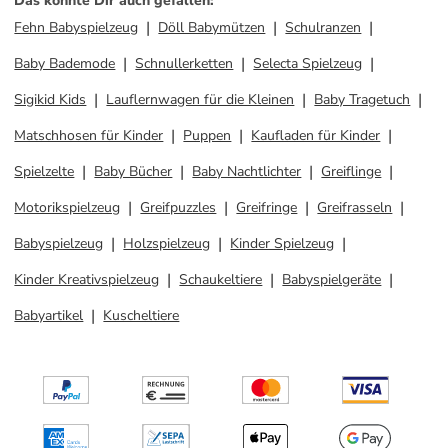
Das könnte Dir auch gefallen
:
Fehn Babyspielzeug
Döll Babymützen
Schulranzen
Baby Bademode
Schnullerketten
Selecta Spielzeug
Sigikid Kids
Lauflernwagen für die Kleinen
Baby Tragetuch
Matschhosen für Kinder
Puppen
Kaufladen für Kinder
Spielzelte
Baby Bücher
Baby Nachtlichter
Greiflinge
Motorikspielzeug
Greifpuzzles
Greifringe
Greifrasseln
Babyspielzeug
Holzspielzeug
Kinder Spielzeug
Kinder Kreativspielzeug
Schaukeltiere
Babyspielgeräte
Babyartikel
Kuscheltiere