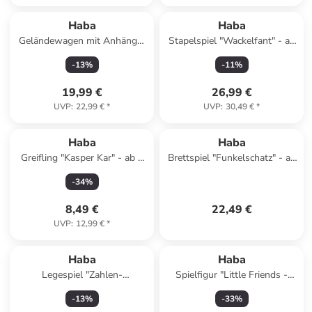
Haba
Haba
Geländewagen mit Anhänger
Stapelspiel "Wackelfant" - ab
in Grün - ab 2 Jahren
2 Jahren
-
13
%
-
11
%
19,99 €
26,99 €
UVP
:
22,99 €
*
UVP
:
30,49 €
*
Haba
Haba
Greifling "Kasper Kar" - ab 6
Brettspiel "Funkelschatz" - ab
Monaten
5 Jahren
-
34
%
8,49 €
22,49 €
UVP
:
12,99 €
*
Haba
Haba
Legespiel "Zahlen-
Spielfigur "Little Friends -
Bauernhof"- ab 2 Jahren
Puppe Opa Kurt" - ab 3
-
13
%
-
33
%
Jahren