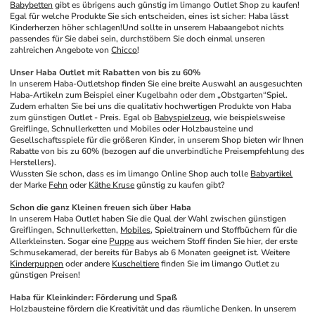
Babybetten
 gibt es übrigens auch günstig im limango Outlet Shop zu kaufen! 
Egal für welche Produkte Sie sich entscheiden, eines ist sicher: Haba lässt 
Kinderherzen höher schlagen!Und sollte in unserem Habaangebot nichts 
passendes für Sie dabei sein, durchstöbern Sie doch einmal unseren 
zahlreichen Angebote von 
Chicco
!
Unser Haba Outlet mit Rabatten von bis zu 60%
In unserem Haba-Outletshop finden Sie eine breite Auswahl an ausgesuchten 
Haba-Artikeln zum Beispiel einer Kugelbahn oder dem „Obstgarten“Spiel. 
Zudem erhalten Sie bei uns die qualitativ hochwertigen Produkte von Haba 
zum günstigen Outlet - Preis. Egal ob 
Babyspielzeug
, wie beispielsweise 
Greiflinge, Schnullerketten und Mobiles oder Holzbausteine und 
Gesellschaftsspiele für die größeren Kinder, in unserem Shop bieten wir Ihnen 
Rabatte von bis zu 60% (bezogen auf die unverbindliche Preisempfehlung des 
Herstellers).
Wussten Sie schon, dass es im limango Online Shop auch tolle 
Babyartikel
der Marke 
Fehn
 oder 
Käthe Kruse
 günstig zu kaufen gibt?
Schon die ganz Kleinen freuen sich über Haba
In unserem Haba Outlet haben Sie die Qual der Wahl zwischen günstigen 
Greiflingen, Schnullerketten, 
Mobiles
, Spieltrainern und Stoffbüchern für die 
Allerkleinsten. Sogar eine 
Puppe
 aus weichem Stoff finden Sie hier, der erste 
Schmusekamerad, der bereits für Babys ab 6 Monaten geeignet ist. Weitere 
Kinderpuppen
 oder andere 
Kuscheltiere
 finden Sie im limango Outlet zu 
günstigen Preisen! 
Haba für Kleinkinder: Förderung und Spaß
Holzbausteine fördern die Kreativität und das räumliche Denken. In unserem 