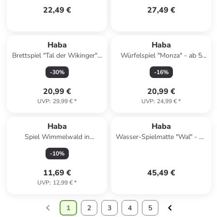
22,49 €
27,49 €
Haba
Haba
Brettspiel "Tal der Wikinger" -
Würfelspiel "Monza" - ab 5
ab 6 Jahren
Jahren
-
30
%
-
16
%
20,99 €
20,99 €
UVP
:
29,99 €
*
UVP
:
24,99 €
*
Haba
Haba
Spiel Wimmelwald in
Wasser-Spielmatte "Wal" - ab
mehrfarbig
6 Monaten
-
10
%
11,69 €
45,49 €
UVP
:
12,99 €
*
1
2
3
4
5