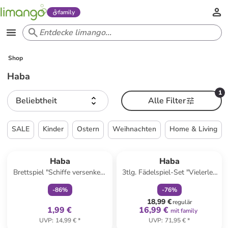
family
Shop
Haba
1
Beliebtheit
Alle Filter
SALE
Kinder
Ostern
Weihnachten
Home & Living
family
exklusiv
family
rabatt
Haba
Haba
Brettspiel "Schiffe versenken"
3tlg. Fädelspiel-Set "Vielerlei"
- ab 5 Jahren
in Bunt - ab 3 Jahren
-
86
%
-
76
%
18,99 €
regulär
1,99 €
16,99 €
mit family
UVP
:
14,99 €
*
UVP
:
71,95 €
*