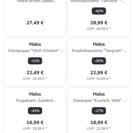
Meine ersten Spiele
Motivbausteine "Fantasie" - ab
"Baustelle" - ab 2 Jahren
2 Jahren
-
42
%
27,49 €
28,99 €
UVP
:
49,99 €
*
Haba
Haba
Handpuppe "Wolf Grisbert" -
Kreativbausteine "Tangram" -
ab 18 Monaten
ab 3 Jahren
-
11
%
-
30
%
22,49 €
22,99 €
UVP
:
25,49 €
*
UVP
:
32,99 €
*
Haba
Haba
Kugelbahn-Zubehör
Steckspiel "Kunterb. Welt" -
"Glöckchentunnel" - ab 2
ab 18 Monaten
-
43
%
-
17
%
Jahren
16,99 €
18,99 €
UVP
:
29,99 €
*
UVP
:
22,99 €
*