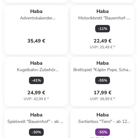
Haba
Haba
Adventskalender
Motorikbrett "Bauernhof-
"Spielekalender" - ab 2
Welt" - ab 12 Monaten
-
11
%
Jahren
35,49 €
22,49 €
UVP
:
25,49 €
*
Haba
Haba
Kugelbahn-Zubehör
Brettspiel "Käptn Pepe, Schatz
"Schnellzug" - ab 2 Jahren
Ahoi!" - ab 6 Jahren
-
41
%
-
55
%
24,99 €
17,99 €
UVP
:
42,99 €
*
UVP
:
39,99 €
*
family
rabatt
Haba
Haba
Spielwelt "Bauernhof" - ab 18
Sortierbox "Tiere" - ab 12
Monaten
Monaten
-
30
%
-
55
%