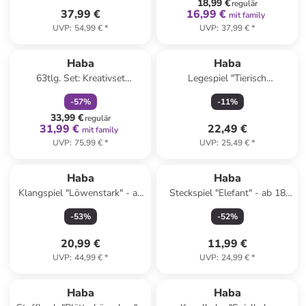
18,99 €
regulär
37,99 €
16,99 €
mit family
UVP
:
54,99 €
*
UVP
:
37,99 €
*
family
rabatt
Haba
Haba
63tlg. Set: Kreativset
Legespiel "Tierisch
"Bambini" - ab 3 Jahren
quadratisch" - ab 2 Jahren
-
57
%
-
11
%
33,99 €
regulär
31,99 €
22,49 €
mit family
UVP
:
75,99 €
*
UVP
:
25,49 €
*
Haba
Haba
Klangspiel "Löwenstark" - ab
Steckspiel "Elefant" - ab 18
2 Jahren
Monaten
-
53
%
-
52
%
20,99 €
11,99 €
UVP
:
44,99 €
*
UVP
:
24,99 €
*
Haba
Haba