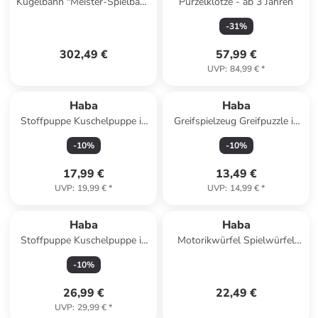
Kugelbahn "Meister-Spielbahn
Purzelklötze - ab 3 Jahren
Bergabenteuer" - ab 2 Jahren
-
31
%
302,49 €
57,99 €
UVP
:
84,99 €
*
Haba
Haba
Stoffpuppe Kuschelpuppe in
Greifspielzeug Greifpuzzle in
rosa-weiss
Obst & Farben
-
10
%
-
10
%
17,99 €
13,49 €
UVP
:
19,99 €
*
UVP
:
14,99 €
*
Haba
Haba
Stoffpuppe Kuschelpuppe in
Motorikwürfel Spielwürfel
lila
Zauberfrosch in mehrfarbig
-
10
%
26,99 €
22,49 €
UVP
:
29,99 €
*