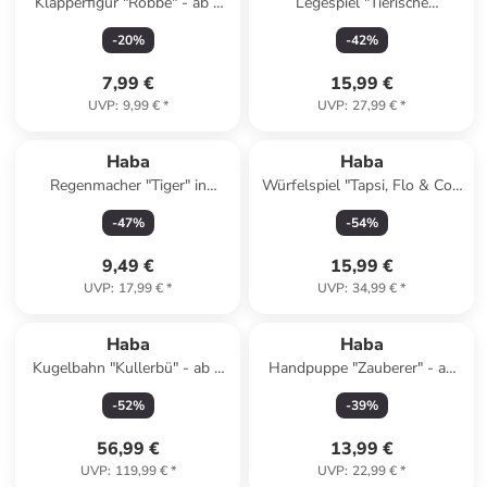
Klapperfigur "Robbe" - ab 6
Legespiel "Tierische
Monaten
Abenteuer" - ab 18 Monaten
-
20
%
-
42
%
7,99 €
15,99 €
UVP
:
9,99 €
*
UVP
:
27,99 €
*
Haba
Haba
Regenmacher "Tiger" in
Würfelspiel "Tapsi, Flo & Co."
Orange - ab 2 Jahren
- ab 3 Jahren
-
47
%
-
54
%
9,49 €
15,99 €
UVP
:
17,99 €
*
UVP
:
34,99 €
*
Haba
Haba
Kugelbahn "Kullerbü" - ab 2
Handpuppe "Zauberer" - ab
Jahren
18 Monaten
-
52
%
-
39
%
56,99 €
13,99 €
UVP
:
119,99 €
*
UVP
:
22,99 €
*