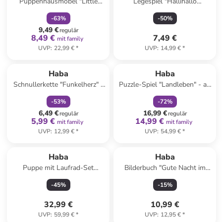
Puppenhausmöbel "Little
Legespiel "Hallihallo
Friends" - ab 3 Jahren
Kalmario!" - ab 4 Jahren
-
63
%
-
50
%
9,49 €
regulär
8,49 €
7,49 €
mit family
UVP
:
22,99 €
*
UVP
:
14,99 €
*
family
rabatt
family
rabatt
Haba
Haba
Schnullerkette "Funkelherz" -
Puzzle-Spiel "Landleben" - ab
ab Geburt
2 Jahren
-
53
%
-
72
%
6,49 €
16,99 €
regulär
regulär
5,99 €
14,99 €
mit family
mit family
UVP
:
12,99 €
*
UVP
:
54,99 €
*
Haba
Haba
Puppe mit Laufrad-Set
Bilderbuch "Gute Nacht im
"Annelie" - ab 18 Monaten
Meer" - ab 2 Jahren
-
45
%
-
15
%
32,99 €
10,99 €
UVP
:
59,99 €
*
UVP
:
12,95 €
*