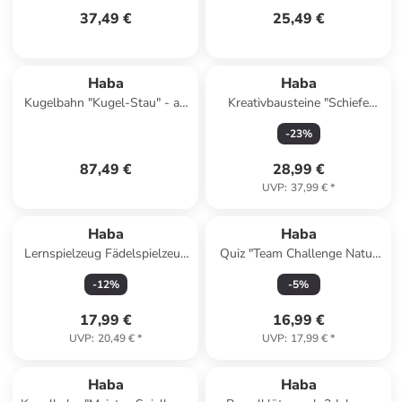
37,49 €
25,49 €
Haba
Haba
Kugelbahn "Kugel-Stau" - ab
Kreativbausteine "Schiefe
2 Jahren
Türme" - ab 4 Jahren
-
23
%
87,49 €
28,99 €
UVP
:
37,99 €
*
Haba
Haba
Lernspielzeug Fädelspielzeug
Quiz "Team Challenge Natur
Bambini Perlen in mehrfarbig
vs. Technik" - ab 10 Jahren
-
12
%
-
5
%
17,99 €
16,99 €
UVP
:
20,49 €
*
UVP
:
17,99 €
*
Haba
Haba