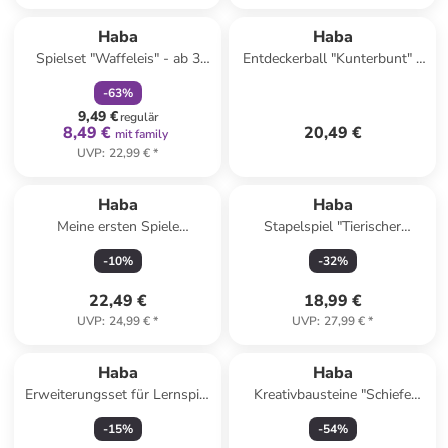
family
rabatt
Haba
Haba
Spielset "Waffeleis" - ab 3
Entdeckerball "Kunterbunt" -
Jahren
ab 6 Monaten
-
63
%
9,49 €
regulär
8,49 €
20,49 €
mit family
UVP
:
22,99 €
*
Haba
Haba
Meine ersten Spiele
Stapelspiel "Tierischer
"Feuerwehr" - ab 2 Jahren
Balanceakt" - ab 2 Jahren
-
10
%
-
32
%
22,49 €
18,99 €
UVP
:
24,99 €
*
UVP
:
27,99 €
*
Haba
Haba
Erweiterungsset für Lernspiel
Kreativbausteine "Schiefe
"Logic Case - Gefährliche
Türme" - ab 3 Jahren
-
15
%
-
54
%
Tiere" - ab 7 Jahren