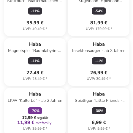
Stoffbuch "Blätterhäuschen" -
Kugelbahn "Spielbahn
ab 10 Monaten
Bahnhof" - ab 2 Jahren
-
11
%
-
54
%
35,99 €
81,99 €
UVP
:
40,49 €
*
UVP
:
179,99 €
*
Haba
Haba
Magnetspiel "Baumlabyrinth"
Insektensauger - ab 3 Jahren
- ab 2 Jahren
-
11
%
-
11
%
22,49 €
26,99 €
UVP
:
25,49 €
*
UVP
:
30,49 €
*
family
rabatt
Haba
Haba
LKW "Kullerbü" - ab 2 Jahren
Spielfigur "Little Friends -
Tierarzthelferin Rebekka" - ab
-
70
%
-
30
%
3 Jahren
12,99 €
regulär
11,99 €
6,99 €
mit family
UVP
:
39,99 €
*
UVP
:
9,99 €
*