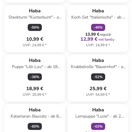
family
rabatt
Haba
Haba
Steckturm "Kunterbunt" - ab
Koch-Set "Italienische" - ab 3
12 Monaten
Jahren
-
56
%
-
48
%
13,99 €
regulär
10,99 €
12,99 €
mit family
UVP
:
24,99 €
*
UVP
:
24,99 €
*
Haba
Haba
Puppe "Lilli-Lou" - ab 18
Krabbelrolle "Bauernhof" - ab
Monaten
6 Monaten
-
36
%
-
52
%
18,99 €
25,99 €
UVP
:
29,99 €
*
UVP
:
54,99 €
*
family
rabatt
Haba
Haba
Katamaran-Bausatz - ab 8
Lernpuppe "Lucie" - ab 2
Jahren
Jahren
-
60
%
-
63
%