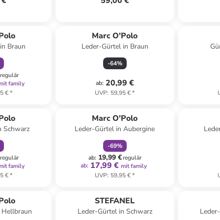
 €
59,00 €
abatt
Polo
Marc O'Polo
 in Braun
Leder-Gürtel in Braun
Gür
-
64
%
regulär
20,99 €
ab
:
mit family
5 €
*
UVP
:
59,95 €
*
abatt
family
rabatt
Polo
Marc O'Polo
in Schwarz
Leder-Gürtel in Aubergine
Leder
-
69
%
19,99 €
regulär
ab
:
regulär
17,99 €
ab
:
mit family
mit family
5 €
*
UVP
:
59,95 €
*
abatt
Polo
STEFANEL
n Hellbraun
Leder-Gürtel in Schwarz
Leder-