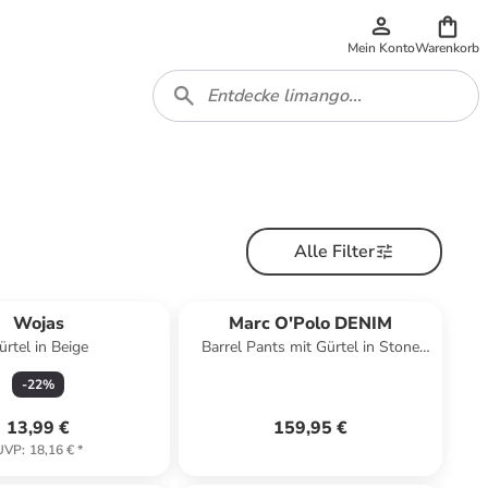
Mein Konto
Warenkorb
Alle Filter
Wojas
Marc O'Polo DENIM
ürtel in Beige
Barrel Pants mit Gürtel in Stone
Taupe
-
22
%
13,99 €
159,95 €
UVP
:
18,16 €
*