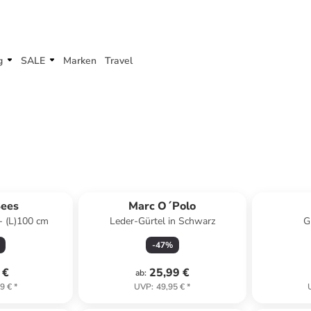
g
SALE
Marken
Travel
ert
Bees
Marc O´Polo
 - (L)100 cm
Leder-Gürtel in Schwarz
G
-
47
%
 €
25,99 €
ab
:
9 €
*
UVP
:
49,95 €
*