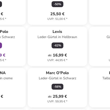
-
50
%
 €
25,50 €
5 €
*
UVP
:
51,00 €
*
klusiv
Polo
Levis
in Schwarz
Leder-Gürtel in Hellbraun
Gü
-
62
%
9 €
16,99 €
ab
:
5 €
*
UVP
:
44,95 €
*
ANA
Marc O'Polo
 in creme
Leder-Gürtel in Schwarz
Taill
-
56
%
 €
25,99 €
ab
:
UVP
:
59,95 €
*