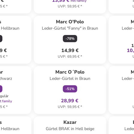
 €
13,99 €
mit family
5 €
*
UVP
:
59,95 €
*
s
Marc O'Polo
M
n Hellbraun
Leder-Gürtel "Fanny" in Braun
Leder-
-
78
%
1
9 €
14,99 €
10
5 €
*
UVP
:
69,95 €
*
abatt
family
exklusiv
ar
Marc O´Polo
M
Schwarz
Leder-Gürtel in Braun
Leder-
-
51
%
egulär
28,99 €
t family
5 €
*
UVP
:
59,95 €
*
s
Kazar
n Hellbraun
Gürtel BRAK in Hell beige
Lede