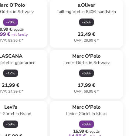
arc O'Polo
s.Oliver
Gürtel in Schwarz
Taillengürtel in 8406_sandstein
-
78
%
-
25
%
0,99 €
regulär
,99 €
22,49 €
mit family
UVP
:
89,95 €
*
UVP
:
29,99 €
*
LASCANA
Marc O'Polo
gürtel in goldfarben
Leder-Gürtel in Schwarz
-
12
%
-
69
%
21,99 €
17,99 €
UVP
:
24,99 €
*
UVP
:
59,95 €
*
family
rabatt
Levi's
Marc O'Polo
-Gürtel in Braun
Leder-Gürtel in Khaki
-
59
%
-
69
%
16,99 €
regulär