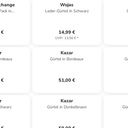
change
Wojas
Pack in
Leder-Gürtel in Schwarz
thrazit
 €
14,99 €
UVP
:
13,56 €
*
r
Kazar
ordeaux
Gürtel in Bordeaux
G
 €
51,00 €
r
Kazar
Schwarz
Gürtel in Dunkelbraun
Gür