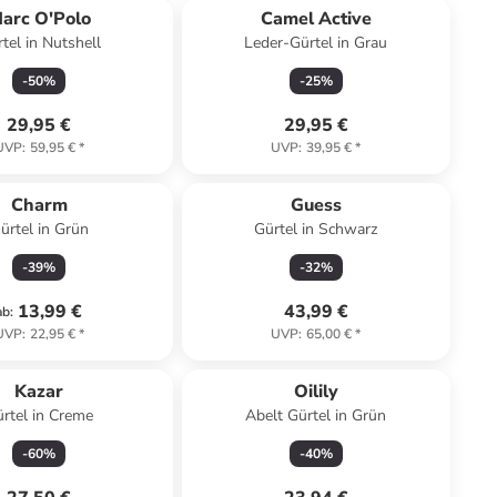
arc O'Polo
Camel Active
tel in Nutshell
Leder-Gürtel in Grau
-
50
%
-
25
%
29,95 €
29,95 €
UVP
:
59,95 €
*
UVP
:
39,95 €
*
Charm
Guess
ürtel in Grün
Gürtel in Schwarz
-
39
%
-
32
%
13,99 €
43,99 €
ab
:
UVP
:
22,95 €
*
UVP
:
65,00 €
*
Kazar
Oilily
rtel in Creme
Abelt Gürtel in Grün
-
60
%
-
40
%