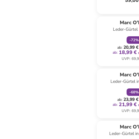
59,00
family
r
Marc O'
Leder-Gürtel
-
72
%
20,99 €
ab
:
18,99 €
ab
:
UVP
:
69,9
family
r
Marc O'
Leder-Gürtel 
-
68
%
23,99 €
ab
:
21,99 €
ab
:
UVP
:
69,9
family
r
Marc O'
Leder-Gürtel i