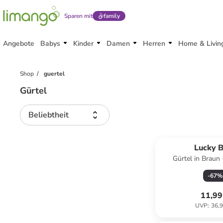
Sparen mit
family
Angebote
Babys
Kinder
Damen
Herren
Home & Livin
Shop
guertel
Gürtel
Beliebtheit
Reservi
Lucky 
Gürtel in Braun
-
67
%
11,99
UVP
:
36,9