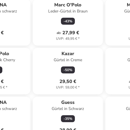
ANA
Marc O'Polo
M
in schwarz
Leder-Gürtel in Braun
Gür
-
43
%
 €
27,99 €
ab
:
UVP
:
49,95 €
*
Polo
Kazar
ck Cherry
Gürtel in Creme
G
-
50
%
 €
29,50 €
5 €
*
UVP
:
59,00 €
*
ANA
Guess
in schwarz
Gürtel in Schwarz
Gü
-
35
%