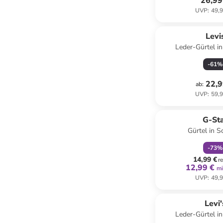
26,99
UVP
:
49,9
Levi
Leder-Gürtel i
-
61
%
22,9
ab
:
UVP
:
59,9
family
r
G-St
Gürtel in 
-
73
%
14,99 €
r
12,99 €
mi
UVP
:
49,9
Levi'
Leder-Gürtel i