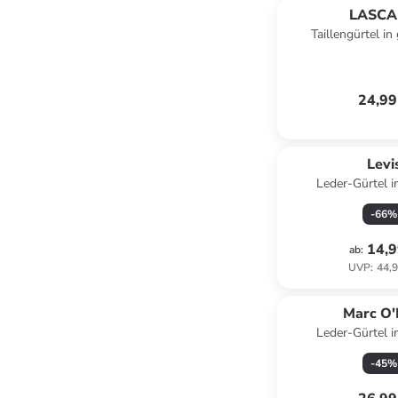
LASC
Taillengürtel in
24,99
Levi
Leder-Gürtel 
-
66
%
14,9
ab
:
UVP
:
44,9
Marc O'
Leder-Gürtel 
-
45
%