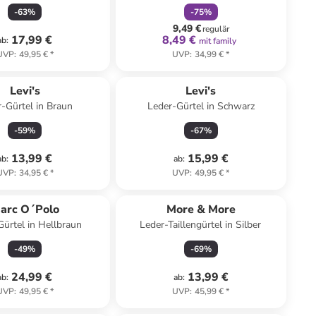
-
63
%
-
75
%
9,49 €
regulär
17,99 €
8,49 €
ab
:
mit family
UVP
:
49,95 €
*
UVP
:
34,99 €
*
Levi's
Levi's
-Gürtel in Braun
Leder-Gürtel in Schwarz
-
59
%
-
67
%
13,99 €
15,99 €
ab
:
ab
:
UVP
:
34,95 €
*
UVP
:
49,95 €
*
arc O´Polo
More & More
ürtel in Hellbraun
Leder-Taillengürtel in Silber
-
49
%
-
69
%
24,99 €
13,99 €
ab
:
ab
:
UVP
:
49,95 €
*
UVP
:
45,99 €
*
family
rabatt