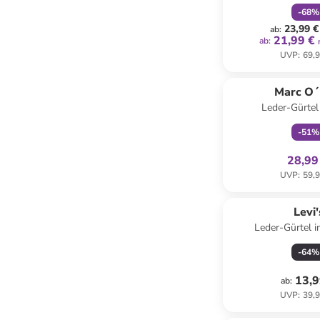
-
68
%
23,99 €
ab
:
21,99 €
ab
:
UVP
:
69,9
family
ex
Marc O´
Leder-Gürtel
-
51
%
28,99
UVP
:
59,9
Levi'
Leder-Gürtel 
-
64
%
13,9
ab
:
UVP
:
39,9