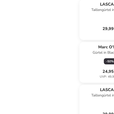
LASC
Taillengürtel 
29,99
Marc O'
Gürtel in Bla
-
50
%
24,95
UVP
:
49,9
LASC
Taillengürtel 