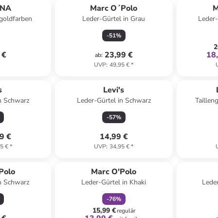
ANA
Marc O´Polo
M
 goldfarben
Leder-Gürtel in Grau
Leder-
-
51
%
2
 €
23,99 €
18
ab
:
UVP
:
49,95 €
*
s
Levi's
in Schwarz
Leder-Gürtel in Schwarz
Taillen
-
57
%
9 €
14,99 €
5 €
*
UVP
:
34,95 €
*
family
rabatt
Polo
Marc O'Polo
in Schwarz
Leder-Gürtel in Khaki
Leder
-
76
%
15,99 €
regulär