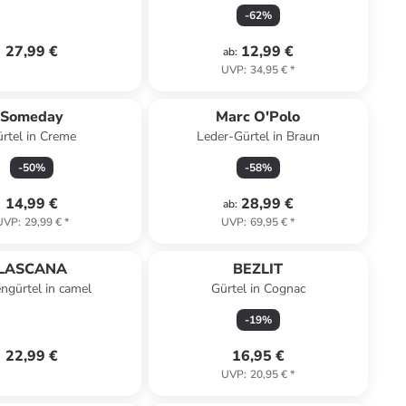
-
62
%
27,99 €
12,99 €
ab
:
UVP
:
34,95 €
*
Someday
Marc O'Polo
rtel in Creme
Leder-Gürtel in Braun
-
50
%
-
58
%
14,99 €
28,99 €
ab
:
UVP
:
29,99 €
*
UVP
:
69,95 €
*
LASCANA
BEZLIT
engürtel in camel
Gürtel in Cognac
-
19
%
22,99 €
16,95 €
UVP
:
20,95 €
*