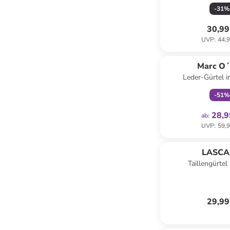
-
31
%
30,99
UVP
:
44,9
family
ex
Marc O´
Leder-Gürtel 
-
51
%
28,9
ab
:
UVP
:
59,9
LASC
Taillengürtel
29,99