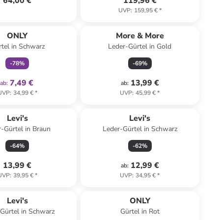
64,00 €
119,96 €
UVP
:
159,95 €
*
family
exklusiv
ONLY
More & More
tel in Schwarz
Leder-Gürtel in Gold
-
78
%
-
69
%
7,49 €
13,99 €
ab
:
ab
:
UVP
:
34,99 €
*
UVP
:
45,99 €
*
Levi's
Levi's
-Gürtel in Braun
Leder-Gürtel in Schwarz
-
64
%
-
62
%
13,99 €
12,99 €
ab
:
UVP
:
39,95 €
*
UVP
:
34,95 €
*
family
rabatt
Levi's
ONLY
Gürtel in Schwarz
Gürtel in Rot