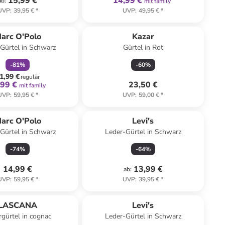
15,99 €
14,99 €
ab
:
mit family
UVP
:
39,95 €
*
UVP
:
49,95 €
*
family
rabatt
arc O'Polo
Kazar
Gürtel in Schwarz
Gürtel in Rot
-
81
%
-
60
%
1,99 €
regulär
,99 €
23,50 €
mit family
UVP
:
59,95 €
*
UVP
:
59,00 €
*
arc O'Polo
Levi's
Gürtel in Schwarz
Leder-Gürtel in Schwarz
-
74
%
-
64
%
14,99 €
13,99 €
ab
:
UVP
:
59,95 €
*
UVP
:
39,95 €
*
LASCANA
Levi's
rgürtel in cognac
Leder-Gürtel in Schwarz