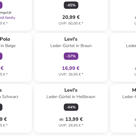
-
65
%
regulär
20,99 €
mit family
5 €
*
UVP
:
60,00 €
*
klusiv
family
exklusiv
Polo
Levi's
 in Beige
Leder-Gürtel in Braun
Leder
-
57
%
 €
16,99 €
5 €
*
UVP
:
39,95 €
*
s
Levi's
M
in Schwarz
Leder-Gürtel in Hellbraun
Leder-G
-
64
%
9 €
13,99 €
ab
:
5 €
*
UVP
:
39,95 €
*