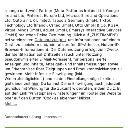
Rechtliches
Kundenservice
Shop
Aktionen
Travel
limango.nl
limango.pl