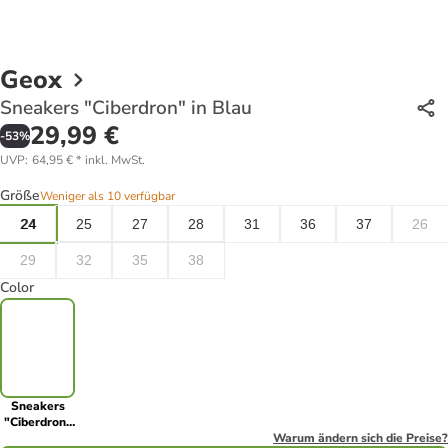
Geox
Sneakers "Ciberdron" in Blau
29,99 €
-
53
%
UVP
:
64,95 €
*
inkl. MwSt.
Größe
Weniger als 10 verfügbar
24
25
27
28
31
36
37
26
29
32
35
38
Color
Sneakers
"Ciberdron"
in Blau
Warum ändern sich die Preise?