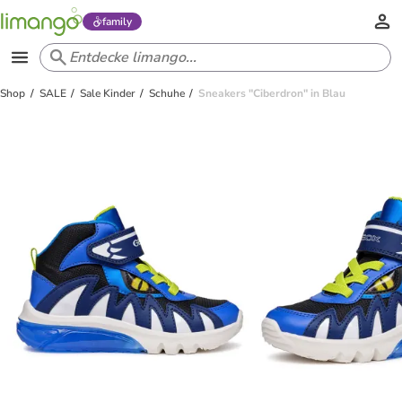
family
Shop
SALE
Sale Kinder
Schuhe
Sneakers "Ciberdron" in Blau