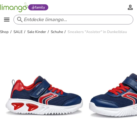
family
Shop
SALE
Sale Kinder
Schuhe
Sneakers "Assister" in Dunkelblau