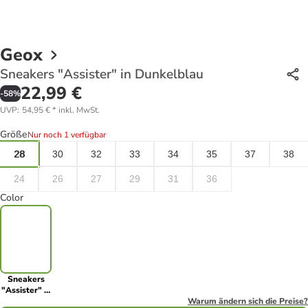
Geox
Sneakers "Assister" in Dunkelblau
22,99 €
-
58
%
UVP
:
54,95 €
*
inkl. MwSt.
Größe
Nur noch 1 verfügbar
28
30
32
33
34
35
37
38
24
26
27
29
31
36
Color
Sneakers
"Assister" in
Dunkelblau
Warum ändern sich die Preise?