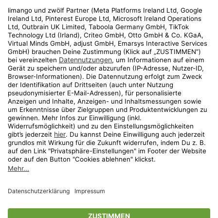
Rechtliches
Kundenservice
Shop
Aktionen
Travel
limango.nl
limango.pl