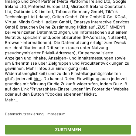
Kundenservice
Shop
Aktionen
Travel
limango.nl
limango.pl
* Streichpreise entsprechen der unverbindlichen Preisempfehlung des