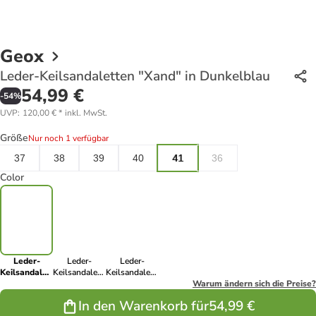
Geox
Leder-Keilsandaletten "Xand" in Dunkelblau
54,99 €
-
54
%
UVP
:
120,00 €
*
inkl. MwSt.
Größe
Nur noch 1 verfügbar
37
38
39
40
41
36
Color
Leder-
Leder-
Leder-
Keilsandaletten
Keilsandaletten
Keilsandaletten
"Xand" in
"Xand" in
"Xand" in
Warum ändern sich die Preise?
Dunkelblau
Hellbraun
Creme
In den Warenkorb für
54,99 €