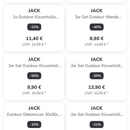
JACK
JACK
1x Outdoor Kissenhülle
2er Set Outdoor Wende
60x60cm Uni in Bordeaux
Kissenhülle 45x45cm in
-
23
%
-
40
%
Grau/Grün
11,40 €
8,90 €
UVP
:
14,95 €
*
UVP
:
14,90 €
*
JACK
JACK
2er Set Outdoor Kissenhülle
2er Set Outdoor Kissenhülle
40x60cm in Grün
30x50cm Motiv in Linear
-
50
%
-
39
%
Petrol
9,90 €
13,90 €
UVP
:
19,90 €
*
UVP
:
22,95 €
*
JACK
JACK
Outdoor Dekokissen 30x50cm
2er Set Outdoor Kissenhülle
inkl. Füllung in Terra
30x50cm Uni in Blaugrau
-
10
%
-
21
%