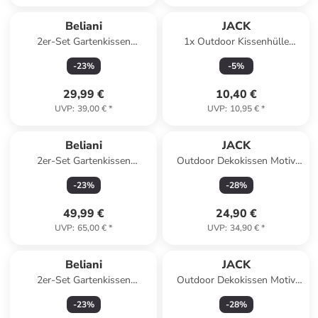
Beliani
JACK
2er-Set Gartenkissen
1x Outdoor Kissenhülle
CERIANA in Blau/Rosa
30x50cm Uni in Altrosa
-
23
%
-
5
%
29,99 €
10,40 €
UVP
:
39,00 €
*
UVP
:
10,95 €
*
Beliani
JACK
2er-Set Gartenkissen
Outdoor Dekokissen Motiv
CERIANA in Blau/Rosa
50x50cm lebe lache liebe in
-
23
%
-
28
%
Hellgrün
49,99 €
24,90 €
UVP
:
65,00 €
*
UVP
:
34,90 €
*
Beliani
JACK
2er-Set Gartenkissen
Outdoor Dekokissen Motiv
GLIMMER in Blau/Weiß
50x50cm Nimm mich in
-
23
%
-
28
%
Bordeaux