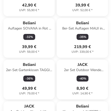
42,90 €
39,99 €
UVP
:
55,90 €
*
UVP
:
52,00 €
*
Beliani
Beliani
Auflagen SOVANA in Rot -
8er-Set Auflagen MAUI in
(W) 108 x (H) 5 x (L) 45 cm
Beige/Blau
-
32
%
-
35
%
39,99 €
219,99 €
UVP
:
59,00 €
*
UVP
:
339,00 €
*
Beliani
JACK
2er-Set Gartenkissen TAGGIA
2er Set Outdoor Wende
in Bunt/Gelb/Grün
Kissenhülle 45x45cm in
-
36
%
-
40
%
Grau/Gelb
49,99 €
8,90 €
UVP
:
79,00 €
*
UVP
:
14,90 €
*
JACK
Beliani