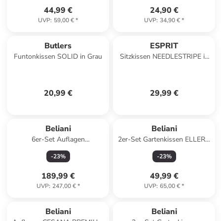
44,99 €
24,90 €
UVP
:
59,00 €
*
UVP
:
34,90 €
*
Butlers
ESPRIT
Funtonkissen SOLID in Grau
Sitzkissen NEEDLESTRIPE in
Grau
20,99 €
29,99 €
Beliani
Beliani
6er-Set Auflagen
2er-Set Gartenkissen ELLERA
JAVA/AMANTEA PREMIUM in
in Bunt/Weiß/Grün
-
23
%
-
23
%
Grau
189,99 €
49,99 €
UVP
:
247,00 €
*
UVP
:
65,00 €
*
Beliani
Beliani