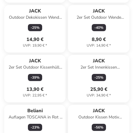
JACK
JACK
Outdoor Dekokissen Wende
2er Set Outdoor Wende
30x50cm inkl. Füllung in
Kissenhülle 45x45cm in
-
25
%
-
40
%
Anthrazit/Aqua
Grau/Rosa
14,90 €
8,90 €
UVP
:
19,90 €
*
UVP
:
14,90 €
*
JACK
JACK
2er Set Outdoor Kissenhülle
2er Set Innenkissen
30x50cm Motiv in Abstrakt
Kissenfüllung 50x50cm
-
39
%
-
25
%
Wasserfest Inlett in Weiß
13,90 €
25,90 €
UVP
:
22,95 €
*
UVP
:
34,90 €
*
Beliani
JACK
Auflagen TOSCANA in Rot -
Outdoor Kissen Motiv
(W) 50 x (H) 71 x (L) 45 cm
40x40cm inkl. Füllung
-
23
%
-
56
%
Schmetterling Blau