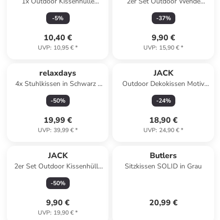
1x Outdoor Kissenhülle
2er Set Outdoor Wende
30x50cm Uni in Silber
Kissenhülle 30x50cm in
-
5
%
-
37
%
Dunkelgrün/Grün
10,40 €
9,90 €
UVP
:
10,95 €
*
UVP
:
15,90 €
*
relaxdays
JACK
4x Stuhlkissen in Schwarz -
Outdoor Dekokissen Motiv
38 x 38 cm
45x45cm inkl. Füllung
-
50
%
-
24
%
Blumenmärchen
19,99 €
18,90 €
UVP
:
39,99 €
*
UVP
:
24,90 €
*
JACK
Butlers
2er Set Outdoor Kissenhülle
Sitzkissen SOLID in Grau
40x60cm in Aqua
-
50
%
9,90 €
20,99 €
UVP
:
19,90 €
*