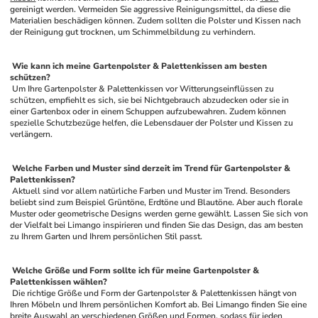
gereinigt werden. Vermeiden Sie aggressive Reinigungsmittel, da diese die 
Materialien beschädigen können. Zudem sollten die Polster und Kissen nach 
der Reinigung gut trocknen, um Schimmelbildung zu verhindern.
 Wie kann ich meine Gartenpolster & Palettenkissen am besten 
schützen? 
 Um Ihre Gartenpolster & Palettenkissen vor Witterungseinflüssen zu 
schützen, empfiehlt es sich, sie bei Nichtgebrauch abzudecken oder sie in 
einer Gartenbox oder in einem Schuppen aufzubewahren. Zudem können 
spezielle Schutzbezüge helfen, die Lebensdauer der Polster und Kissen zu 
verlängern.
 Welche Farben und Muster sind derzeit im Trend für Gartenpolster & 
Palettenkissen? 
 Aktuell sind vor allem natürliche Farben und Muster im Trend. Besonders 
beliebt sind zum Beispiel Grüntöne, Erdtöne und Blautöne. Aber auch florale 
Muster oder geometrische Designs werden gerne gewählt. Lassen Sie sich von 
der Vielfalt bei Limango inspirieren und finden Sie das Design, das am besten 
zu Ihrem Garten und Ihrem persönlichen Stil passt.
 Welche Größe und Form sollte ich für meine Gartenpolster & 
Palettenkissen wählen? 
 Die richtige Größe und Form der Gartenpolster & Palettenkissen hängt von 
Ihren Möbeln und Ihrem persönlichen Komfort ab. Bei Limango finden Sie eine 
breite Auswahl an verschiedenen Größen und Formen, sodass für jeden 