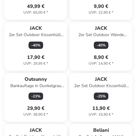
49,99 €
9,90 €
UVP
:
65,00 €
*
UVP
:
22,90 €
*
JACK
JACK
2er Set Outdoor Kissenhülle
2er Set Outdoor Wende
60x60cm Uni in Rosa
Kissenhülle 45x45cm in
-
40
%
-
40
%
Elfenbein/Grau
17,90 €
8,90 €
UVP
:
29,95 €
*
UVP
:
14,90 €
*
Outsunny
JACK
Bankauflage in Dunkelgrau
2er Set Outdoor Kissenhülle
110L x 46B x 6,5H cm
30x50cm in
-
23
%
-
25
%
29,90 €
11,90 €
UVP
:
38,90 €
*
UVP
:
15,90 €
*
JACK
Beliani