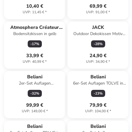
10,40 €
69,99 €
UVP
:
11,45 €
*
UVP
:
91,00 €
*
Atmosphera Créateur
JACK
Bodensitzkissen in gelb
Outdoor Dekokissen Motiv
d'intérieur
50x50cm Chillen in Braun
-
17
%
-
28
%
33,99 €
24,90 €
UVP
:
40,99 €
*
UVP
:
34,90 €
*
Beliani
Beliani
2er-Set Auflagen
6er-Set Auflagen TOLVE in
JAVA/AMANTEA in Blau
Gelb/Weiß
-
32
%
-
23
%
99,99 €
79,99 €
UVP
:
149,00 €
*
UVP
:
104,00 €
*
Beliani
Beliani