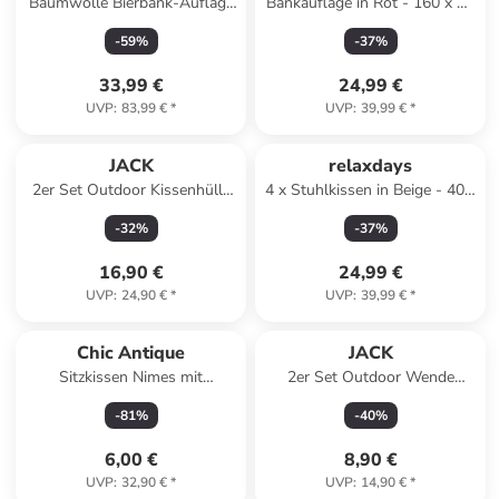
Baumwolle Bierbank-Auflage
Bankauflage in Rot - 160 x 50
2er-Pack Seattle in grau
cm
-
59
%
-
37
%
33,99 €
24,99 €
UVP
:
83,99 €
*
UVP
:
39,99 €
*
JACK
relaxdays
2er Set Outdoor Kissenhülle
4 x Stuhlkissen in Beige - 40 x
50x50cm in Pink
40 cm
-
32
%
-
37
%
16,90 €
24,99 €
UVP
:
24,90 €
*
UVP
:
39,99 €
*
Chic Antique
JACK
Sitzkissen Nimes mit
2er Set Outdoor Wende
Bindeband in honig
Kissenhülle 45x45cm in
-
81
%
-
40
%
Dunkelgrün/Grün
6,00 €
8,90 €
UVP
:
32,90 €
*
UVP
:
14,90 €
*