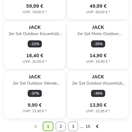
59,99 €
49,99 €
UVP
:
78,00 €
*
UVP
:
65,00 €
*
JACK
JACK
2er Set Outdoor Kissenhülle
2er Set Motiv Outdoor
40x40cm Uni in Marine
Kissenhülle Kissenbezug
-
21
%
-
25
%
45x45cm in Wasserblumen
16,40 €
14,90 €
UVP
:
20,95 €
*
UVP
:
19,90 €
*
JACK
JACK
2er Set Outdoor Wende
2er Set Outdoor Kissenhülle
Kissenhülle 30x50cm in
30x50cm Motiv in Blumen
-
37
%
-
39
%
Elfenbein/Grau
Blau
9,90 €
13,90 €
UVP
:
15,90 €
*
UVP
:
22,95 €
*
1
2
3
...
15