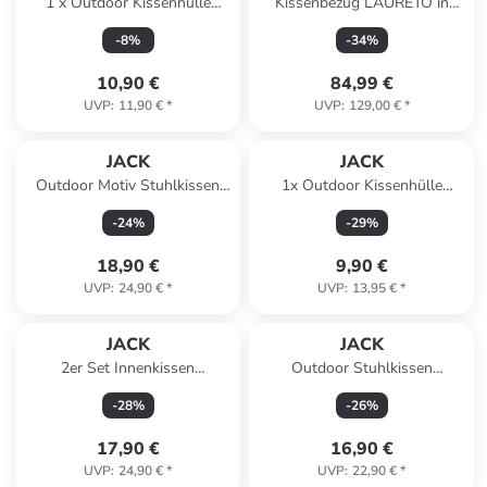
1 x Outdoor Kissenhülle
Kissenbezug LAURETO in
45x45cm Motiv
Grau - (W) 56 x (H) 15 x (L)
-
8
%
-
34
%
Wasserblumen
52 cm
10,90 €
84,99 €
UVP
:
11,90 €
*
UVP
:
129,00 €
*
JACK
JACK
Outdoor Motiv Stuhlkissen
1x Outdoor Kissenhülle
Sitzkissen 38x38cm
30x50cm Motiv in
-
24
%
-
29
%
Wasserfest in Los Blumos
Wasserblumen
Bunt
18,90 €
9,90 €
UVP
:
24,90 €
*
UVP
:
13,95 €
*
JACK
JACK
2er Set Innenkissen
Outdoor Stuhlkissen
Kissenfüllung Wasserfest
Sitzkissen 38x38cm
-
28
%
-
26
%
Inlett in Weiß
Wasserfest in Sand
17,90 €
16,90 €
UVP
:
24,90 €
*
UVP
:
22,90 €
*