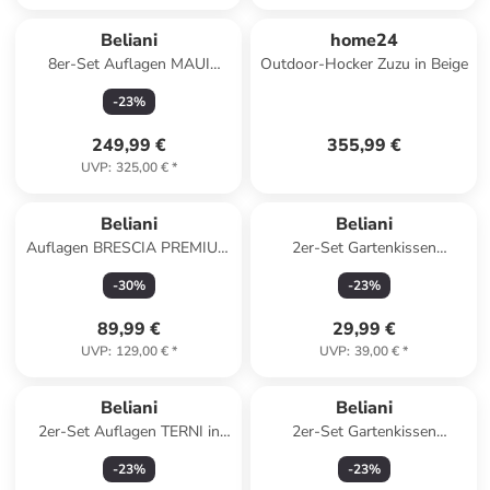
Beliani
home24
8er-Set Auflagen MAUI
Outdoor-Hocker Zuzu in Beige
PREMIUM in Beige
-
23
%
249,99 €
355,99 €
UVP
:
325,00 €
*
Beliani
Beliani
Auflagen BRESCIA PREMIUM
2er-Set Gartenkissen
in Blau - (W) 60 x (H) 5 x (L)
TORRETTA in
-
30
%
-
23
%
180 cm
Weiß/Rosa/Schwarz
89,99 €
29,99 €
UVP
:
129,00 €
*
UVP
:
39,00 €
*
Beliani
Beliani
2er-Set Auflagen TERNI in
2er-Set Gartenkissen
Weiß
VIOZENE in
-
23
%
-
23
%
Weiß/Schwarz/Orange