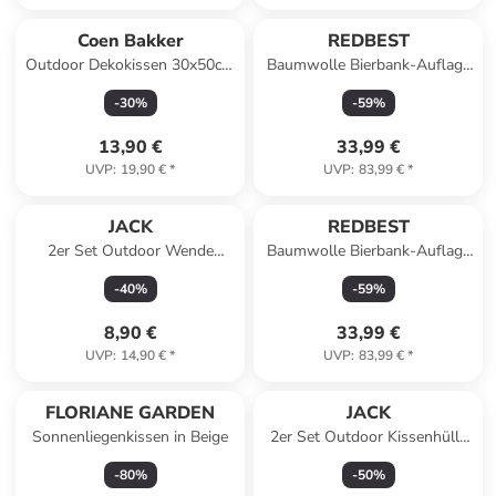
Coen Bakker
REDBEST
Outdoor Dekokissen 30x50cm
Baumwolle Bierbank-Auflage
inkl. Füllung in Dunkelgrün
2er-Pack Seattle in beige
-
30
%
-
59
%
13,90 €
33,99 €
UVP
:
19,90 €
*
UVP
:
83,99 €
*
JACK
REDBEST
2er Set Outdoor Wende
Baumwolle Bierbank-Auflage
Kissenhülle 45x45cm in
2er-Pack Nashville in grün
-
40
%
-
59
%
Petrol/Anthrazit
8,90 €
33,99 €
UVP
:
14,90 €
*
UVP
:
83,99 €
*
FLORIANE GARDEN
JACK
Sonnenliegenkissen in Beige
2er Set Outdoor Kissenhülle
40x60cm in Pink
-
80
%
-
50
%