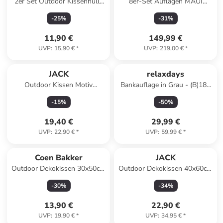
2er Set Outdoor Kissenhülle
8er-Set Auflagen MAUI
30x50cm in Rot
PREMIUM in Grau
-
25
%
-
31
%
11,90 €
149,99 €
UVP
:
15,90 €
*
UVP
:
219,00 €
*
JACK
relaxdays
Outdoor Kissen Motiv
Bankauflage in Grau - (B)180
30x50cm Vintage Flowers in
x (H)7 x (T)50 cm
-
15
%
-
50
%
Grau
19,40 €
29,99 €
UVP
:
22,90 €
*
UVP
:
59,99 €
*
Coen Bakker
JACK
Outdoor Dekokissen 30x50cm
Outdoor Dekokissen 40x60cm
inkl. Füllung in Orange
inkl. XXL Füllung in Taupe
-
30
%
-
34
%
13,90 €
22,90 €
UVP
:
19,90 €
*
UVP
:
34,95 €
*