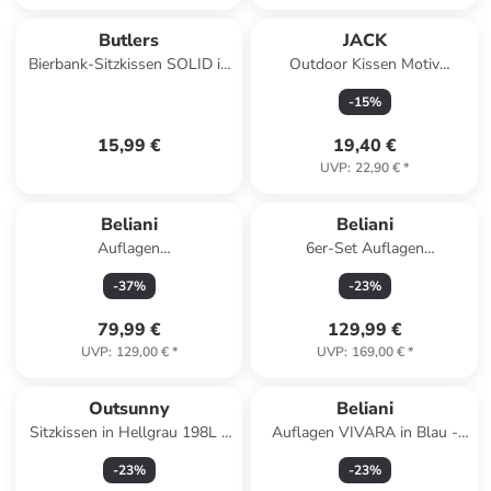
Butlers
JACK
Bierbank-Sitzkissen SOLID in
Outdoor Kissen Motiv
Grau
30x50cm Palmengarten
-
15
%
15,99 €
19,40 €
UVP
:
22,90 €
*
Beliani
Beliani
Auflagen
6er-Set Auflagen
TOSCANA/JAVA/AMANTEA
JAVA/AMANTEA in Blau
-
37
%
-
23
%
PREMIUM in Weiß - (W) 58 x
(H) 5 x (L) 189 cm
79,99 €
129,99 €
UVP
:
129,00 €
*
UVP
:
169,00 €
*
Outsunny
Beliani
Sitzkissen in Hellgrau 198L x
Auflagen VIVARA in Blau -
65B x 13H cm
(W) 112 x (H) 5 x (L) 54 cm
-
23
%
-
23
%