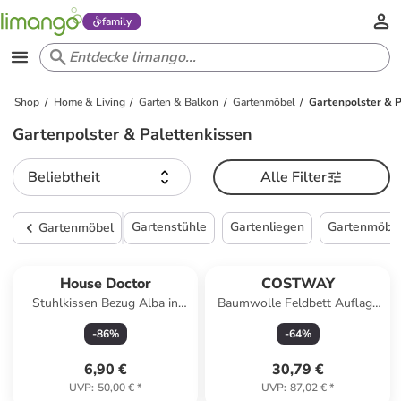
family
Shop
Home & Living
Garten & Balkon
Gartenmöbel
Gartenpolster & P
Gartenpolster & Palettenkissen
Beliebtheit
Alle Filter
Gartenstühle
Gartenliegen
Gartenmöbe
Gartenmöbel
House Doctor
COSTWAY
Stuhlkissen Bezug Alba in
Baumwolle Feldbett Auflage
hellgrau
190 x 70 cm in Blau
-
86
%
-
64
%
6,90 €
30,79 €
UVP
:
50,00 €
*
UVP
:
87,02 €
*