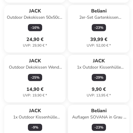
JACK
Beliani
Outdoor Dekokissen 50x50cm
2er-Set Gartenkissen
inkl. XXL Füllung in Marine
BOSQUE in Grün/Weiß
-
16
%
-
23
%
24,90 €
39,99 €
UVP
:
29,90 €
*
UVP
:
52,00 €
*
JACK
JACK
Outdoor Dekokissen Wende
1x Outdoor Kissenhülle
30x50cm inkl. Füllung in
30x50cm Motiv in Blatt Grün
-
25
%
-
29
%
Elfenbein/Grau
14,90 €
9,90 €
UVP
:
19,90 €
*
UVP
:
13,95 €
*
JACK
Beliani
1x Outdoor Kissenhülle
Auflagen SOVANA in Grau -
45x45cm Uni in Grau
(W) 108 x (H) 5 x (L) 45 cm
-
9
%
-
23
%