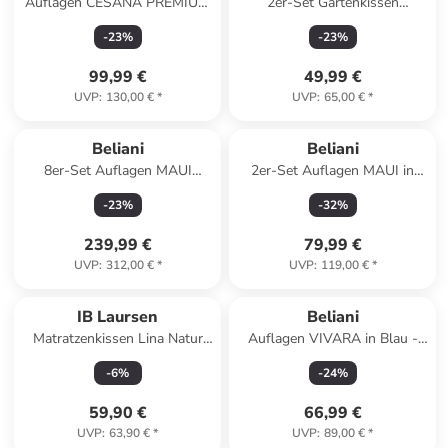
Auflagen CESANA PREMIUM
2er-Set Gartenkissen
in Grau - (W) 56 x (H) 5 x (L)
CANNETO in
-
23
%
-
23
%
189 cm
Beige/Schwarz/Gelb
99,99 €
49,99 €
UVP
:
130,00 €
*
UVP
:
65,00 €
*
Beliani
Beliani
8er-Set Auflagen MAUI
2er-Set Auflagen MAUI in
PREMIUM in Grün
Grau
-
23
%
-
32
%
239,99 €
79,99 €
UVP
:
312,00 €
*
UVP
:
119,00 €
*
IB Laursen
Beliani
Matratzenkissen Lina Natur
Auflagen VIVARA in Blau -
mit schwarzen Streifen in
(W) 152 x (H) 5 x (L) 54 cm
-
6
%
-
24
%
schwarz
59,90 €
66,99 €
UVP
:
63,90 €
*
UVP
:
89,00 €
*