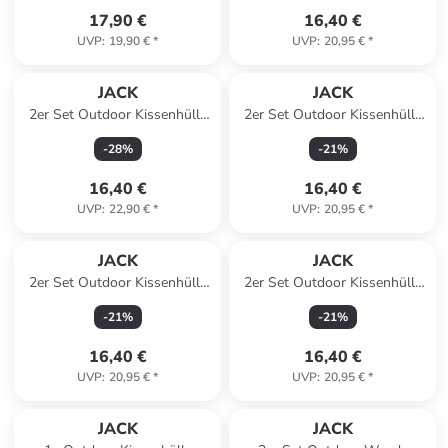
17,90 €
16,40 €
UVP
:
19,90 €
*
UVP
:
20,95 €
*
JACK
JACK
2er Set Outdoor Kissenhülle
2er Set Outdoor Kissenhülle
40x60cm Uni in Anthrazit
30x50cm Uni in Taupe
-
28
%
-
21
%
16,40 €
16,40 €
UVP
:
22,90 €
*
UVP
:
20,95 €
*
JACK
JACK
2er Set Outdoor Kissenhülle
2er Set Outdoor Kissenhülle
30x50cm Uni in Flieder
30x50cm Uni in Oliv
-
21
%
-
21
%
16,40 €
16,40 €
UVP
:
20,95 €
*
UVP
:
20,95 €
*
JACK
JACK