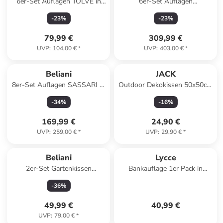
6er-Set Auflagen TOLVE in
6er-Set Auflagen
Grün/Weiß
JAVA/AMANTEA PREMIUM in
-
23
%
-
23
%
Blau
79,99 €
309,99 €
UVP
:
104,00 €
*
UVP
:
403,00 €
*
Beliani
JACK
8er-Set Auflagen SASSARI in
Outdoor Dekokissen 50x50cm
Blau/Weiß
inkl. XXL Füllung in Silber
-
34
%
-
16
%
169,99 €
24,90 €
UVP
:
259,00 €
*
UVP
:
29,90 €
*
Beliani
Lycce
2er-Set Gartenkissen
Bankauflage 1er Pack in
POGGIO in Beige/Grün
Salbeigrün
-
36
%
49,99 €
40,99 €
UVP
:
79,00 €
*