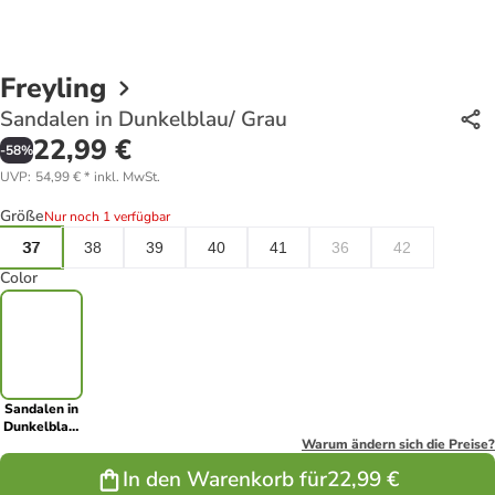
Freyling
Sandalen in Dunkelblau/ Grau
22,99 €
-
58
%
UVP
:
54,99 €
*
inkl. MwSt.
Größe
Nur noch 1 verfügbar
37
38
39
40
41
36
42
Color
Sandalen in
Dunkelblau/
Grau
Warum ändern sich die Preise?
In den Warenkorb für
22,99 €