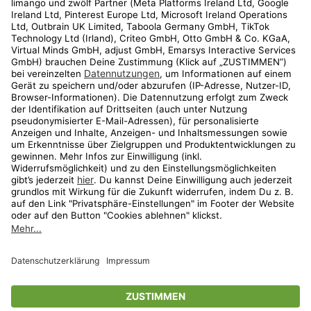
Kundenservice
Shop
Aktionen
Travel
limango.nl
limango.pl
* Streichpreise entsprechen der unverbindlichen Preisempfehlung des