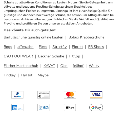
Schuhe zu attraktiven Konditionen zu kaufen. Nutzen Sie die Gelegenheit, um 
stilvolle und bequeme Freyling-Schuhe zu einem Bruchteil des 
ursprünglichen Preises zu ergattern. Limango ist Ihre zuverlässige Quelle für 
günstige und dennoch hochwertige Schuhe, die sowohl im Alltag als auch bei 
besonderen Anlässen überzeugen. Entdecken Sie die Vielfalt und Qualität von 
Freyling und profitieren Sie von unseren attraktiven Angeboten.
Das könnte Dir auch gefallen
:
Barfußschuhe günstig online kaufen
Bobux Krabbelschuhe
Bogs
affenzahn
Flecs
Streetfly
Florett
EB Shoes
OYO FOOTWEAR
Lackner Schuhe
Fitflop
Fischer Markenschuh
KAVAT
Ciao
fellhof
Wolky
Findlay
FlyFlot
Maybe