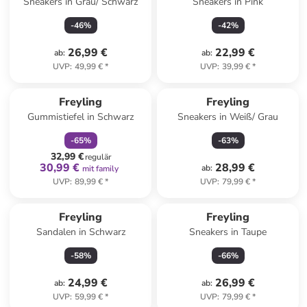
Sneakers in Grau/ Schwarz
Sneakers in Pink
-
46
%
-
42
%
26,99 €
22,99 €
ab
:
ab
:
UVP
:
49,99 €
*
UVP
:
39,99 €
*
family
rabatt
Freyling
Freyling
Gummistiefel in Schwarz
Sneakers in Weiß/ Grau
-
65
%
-
63
%
32,99 €
regulär
30,99 €
28,99 €
ab
:
mit family
UVP
:
89,99 €
*
UVP
:
79,99 €
*
Freyling
Freyling
Sandalen in Schwarz
Sneakers in Taupe
-
58
%
-
66
%
24,99 €
26,99 €
ab
:
ab
:
UVP
:
59,99 €
*
UVP
:
79,99 €
*