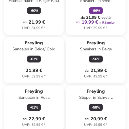
Halbsandalen in Beige/ Blau
Sneakers in Weiß
-
60
%
-
66
%
21,99 €
ab
:
regulär
21,99 €
19,99 €
ab
:
ab
:
mit family
UVP
:
54,99 €
*
UVP
:
59,99 €
*
Freyling
Freyling
Sandalen in Beige/ Gold
Sneakers in Beige
-
63
%
-
56
%
21,99 €
21,99 €
ab
:
UVP
:
59,99 €
*
UVP
:
49,99 €
*
Freyling
Freyling
Sandalen in Rosa
Slipper in Schwarz
-
61
%
-
58
%
22,99 €
20,99 €
ab
:
ab
:
UVP
:
59,99 €
*
UVP
:
49,99 €
*