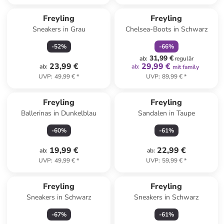
family
rabatt
Freyling
Freyling
Sneakers in Grau
Chelsea-Boots in Schwarz
-
52
%
-
66
%
31,99 €
ab
:
regulär
23,99 €
29,99 €
ab
:
ab
:
mit family
UVP
:
49,99 €
*
UVP
:
89,99 €
*
Freyling
Freyling
Ballerinas in Dunkelblau
Sandalen in Taupe
-
60
%
-
61
%
19,99 €
22,99 €
ab
:
ab
:
UVP
:
49,99 €
*
UVP
:
59,99 €
*
Freyling
Freyling
Sneakers in Schwarz
Sneakers in Schwarz
-
67
%
-
61
%