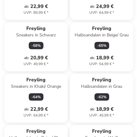
22,99 €
24,99 €
ab
:
ab
:
UVP
:
89,99 €
*
UVP
:
64,99 €
*
Freyling
Freyling
Sneakers in Schwarz
Halbsandalen in Beige/ Grau
-
58
%
-
65
%
20,99 €
18,99 €
ab
:
ab
:
UVP
:
49,99 €
*
UVP
:
54,99 €
*
Freyling
Freyling
Sneakers in Khaki/ Orange
Halbsandalen in Grau
-
64
%
-
62
%
22,99 €
18,99 €
ab
:
ab
:
UVP
:
64,99 €
*
UVP
:
49,99 €
*
family
rabatt
Freyling
Freyling