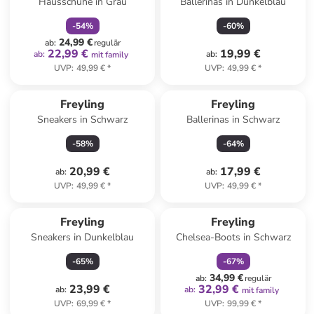
Hausschuhe in Grau
Ballerinas in Dunkelblau
-
54
%
-
60
%
24,99 €
ab
:
regulär
22,99 €
19,99 €
ab
:
ab
:
mit family
UVP
:
49,99 €
*
UVP
:
49,99 €
*
Freyling
Freyling
Sneakers in Schwarz
Ballerinas in Schwarz
-
58
%
-
64
%
20,99 €
17,99 €
ab
:
ab
:
UVP
:
49,99 €
*
UVP
:
49,99 €
*
family
rabatt
Freyling
Freyling
Sneakers in Dunkelblau
Chelsea-Boots in Schwarz
-
65
%
-
67
%
34,99 €
ab
:
regulär
23,99 €
32,99 €
ab
:
ab
:
mit family
UVP
:
69,99 €
*
UVP
:
99,99 €
*