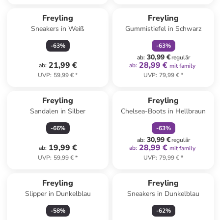
family
rabatt
Freyling
Freyling
Sneakers in Weiß
Gummistiefel in Schwarz
-
63
%
-
63
%
30,99 €
ab
:
regulär
21,99 €
28,99 €
ab
:
ab
:
mit family
UVP
:
59,99 €
*
UVP
:
79,99 €
*
family
rabatt
Freyling
Freyling
Sandalen in Silber
Chelsea-Boots in Hellbraun
-
66
%
-
63
%
30,99 €
ab
:
regulär
19,99 €
28,99 €
ab
:
ab
:
mit family
UVP
:
59,99 €
*
UVP
:
79,99 €
*
Freyling
Freyling
Slipper in Dunkelblau
Sneakers in Dunkelblau
-
58
%
-
62
%