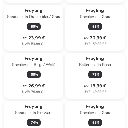
Freyling
Freyling
Sandalen in Dunkelblau/ Grau
Sneakers in Grau
-
56
%
-
65
%
23,99 €
20,99 €
ab
:
ab
:
UVP
:
54,99 €
*
UVP
:
59,99 €
*
Freyling
Freyling
Sneakers in Beige/ Weiß
Ballerinas in Rosa
-
66
%
-
72
%
26,99 €
13,99 €
ab
:
ab
:
UVP
:
79,99 €
*
UVP
:
49,99 €
*
Freyling
Freyling
Sandalen in Schwarz
Sneakers in Grau
-
74
%
-
61
%