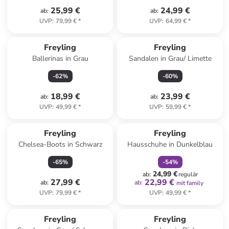
25,99 €
24,99 €
ab
:
ab
:
UVP
:
79,99 €
*
UVP
:
64,99 €
*
Freyling
Freyling
Ballerinas in Grau
Sandalen in Grau/ Limette
-
62
%
-
60
%
18,99 €
23,99 €
ab
:
ab
:
UVP
:
49,99 €
*
UVP
:
59,99 €
*
family
rabatt
Freyling
Freyling
Chelsea-Boots in Schwarz
Hausschuhe in Dunkelblau
-
65
%
-
54
%
24,99 €
ab
:
regulär
27,99 €
22,99 €
ab
:
ab
:
mit family
UVP
:
79,99 €
*
UVP
:
49,99 €
*
Freyling
Freyling