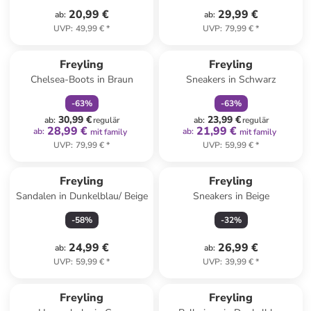
20,99 €
29,99 €
ab
:
ab
:
UVP
:
49,99 €
*
UVP
:
79,99 €
*
family
rabatt
family
rabatt
Freyling
Freyling
Chelsea-Boots in Braun
Sneakers in Schwarz
-
63
%
-
63
%
30,99 €
23,99 €
ab
:
regulär
ab
:
regulär
28,99 €
21,99 €
ab
:
ab
:
mit family
mit family
UVP
:
79,99 €
*
UVP
:
59,99 €
*
Freyling
Freyling
Sandalen in Dunkelblau/ Beige
Sneakers in Beige
-
58
%
-
32
%
24,99 €
26,99 €
ab
:
ab
:
UVP
:
59,99 €
*
UVP
:
39,99 €
*
family
rabatt
Freyling
Freyling