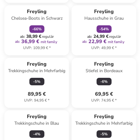
family
rabatt
family
rabatt
Freyling
Freyling
Chelsea-Boots in Schwarz
Hausschuhe in Grau
-
66
%
-
54
%
38,99 €
24,99 €
ab
:
regulär
ab
:
regulär
36,99 €
22,99 €
ab
:
ab
:
mit family
mit family
UVP
:
109,99 €
*
UVP
:
49,99 €
*
Freyling
Freyling
Trekkingschuhe in Mehrfarbig
Stiefel in Bordeaux
-
5
%
-
6
%
89,95 €
69,95 €
UVP
:
94,95 €
*
UVP
:
74,95 €
*
Freyling
Freyling
Trekkingschuhe in Blau
Trekkingschuhe in Mehrfarbig
-
4
%
-
5
%