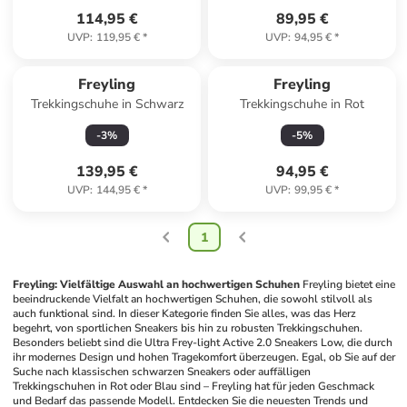
114,95 €
89,95 €
UVP
:
119,95 €
*
UVP
:
94,95 €
*
Freyling
Freyling
Trekkingschuhe in Schwarz
Trekkingschuhe in Rot
-
3
%
-
5
%
139,95 €
94,95 €
UVP
:
144,95 €
*
UVP
:
99,95 €
*
1
Freyling: Vielfältige Auswahl an hochwertigen Schuhen
Freyling bietet eine 
beeindruckende Vielfalt an hochwertigen Schuhen, die sowohl stilvoll als 
auch funktional sind. In dieser Kategorie finden Sie alles, was das Herz 
begehrt, von sportlichen Sneakers bis hin zu robusten Trekkingschuhen. 
Besonders beliebt sind die Ultra Frey-light Active 2.0 Sneakers Low, die durch 
ihr modernes Design und hohen Tragekomfort überzeugen. Egal, ob Sie auf der 
Suche nach klassischen schwarzen Sneakers oder auffälligen 
Trekkingschuhen in Rot oder Blau sind – Freyling hat für jeden Geschmack 
und Bedarf das passende Modell. Entdecken Sie die neuesten Trends und 