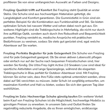
profitieren Sie von einer umfangreichen Auswahl an Farben und Designs.
Freyling: Qualität trifft auf Komfort
Bei Freyling steht Qualität an erster 
Stelle. Die Schuhe sind aus hochwertigen Materialien gefertigt, die 
Langlebigkeit und Komfort garantieren. Die Gummistiefel in Grün sind ein 
perfektes Beispiel für die Kombination aus Funktionalität und Stil. Sie bieten 
optimalen Schutz bei nassem Wetter und sehen dabei noch gut aus. Ein 
weiteres Highlight sind die Trekkingschuhe in Mehrfarbig, die nicht nur durch 
ihre auffällige Optik, sondern auch durch ihre Robustheit und Bequemlichkeit 
punkten. Freyling versteht es, modische Ansprüche mit praktischen 
Bedürfnissen zu vereinen, sodass Sie stets gut gerüstet sind, egal welche 
Abenteuer auf Sie warten.
Freyling: Perfekte Begleiter für jede Gelegenheit
Die Schuhe von Freyling 
sind für jede Gelegenheit geeignet. Ob Sie einen aktiven Lebensstil pflegen 
oder einfach nur auf der Suche nach bequemen Freizeitschuhen sind, hier 
werden Sie fündig. Die Ultra Frey-light Active 2.0 Sneakers Low sind ideal für 
sportliche Aktivitäten und lange Spaziergänge, während die eleganten 
Trekkingschuhe in Blau perfekt für Outdoor-Abenteuer sind. Mit Freyling 
können Sie sicher sein, dass Ihre Füße stets optimal unterstützt werden, ohne 
dabei auf Stil verzichten zu müssen. Jeder Schuh ist sorgfältig entworfen, um 
maximalen Komfort und Halt zu bieten, sodass Sie sich den ganzen Tag über 
wohlfühlen.
Freyling im Sale: Hochwertige Schuhe günstig kaufen
Ein weiterer Vorteil 
beim Kauf von Freyling-Schuhen ist die Möglichkeit, hochwertige Modelle zu 
günstigen Preisen zu erwerben. In unserem Sale und Outlet finden Sie 
regelmäßig reduzierte Angebote, die es Ihnen ermöglichen, erstklassige 