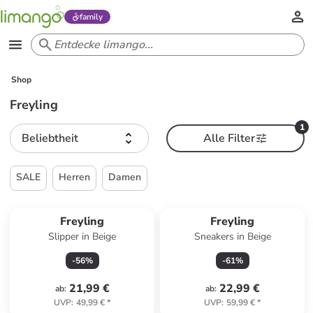
family
Shop
Freyling
1
Beliebtheit
Alle Filter
SALE
Herren
Damen
Freyling
Freyling
Slipper in Beige
Sneakers in Beige
-
56
%
-
61
%
21,99 €
22,99 €
ab
:
ab
:
UVP
:
49,99 €
*
UVP
:
59,99 €
*