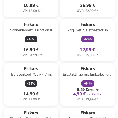
10,99 €
26,99 €
UVP
:
15,99 €
*
UVP
:
62,99 €
*
family
exklusiv
Fiskars
Fiskars
Schneidebrett "Functional
2tlg. Set: Salatbesteck in
Form" in Hellbraun - (B)25 x
Silber - (L)22 cm
-
46
%
-
50
%
(H)35 cm
16,99 €
12,99 €
UVP
:
31,99 €
*
UVP
:
25,99 €
*
family
rabatt
Fiskars
Fiskars
Bürstenkopf "QuikFit" in
Ersatzklinge mit Einkerbungen
Schwarz
in Silber - Ø 4,5 cm
-
34
%
-
64
%
5,49 €
regulär
14,99 €
4,99 €
mit family
UVP
:
22,99 €
*
UVP
:
13,99 €
*
family
exklusiv
Fiskars
Fiskars