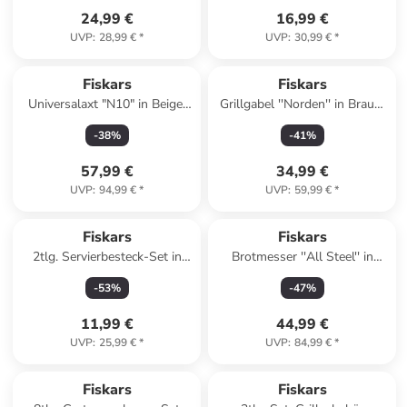
24,99 €
16,99 €
UVP
:
28,99 €
*
UVP
:
30,99 €
*
Fiskars
Fiskars
Universalaxt "N10" in Beige/
Grillgabel ''Norden'' in Braun/
Schwarz - (B)47,6 cm
Silber - (L)44,1 cm
-
38
%
-
41
%
57,99 €
34,99 €
UVP
:
94,99 €
*
UVP
:
59,99 €
*
Fiskars
Fiskars
2tlg. Servierbesteck-Set in
Brotmesser ''All Steel'' in
Silber
Silber - (L)20 cm
-
53
%
-
47
%
11,99 €
44,99 €
UVP
:
25,99 €
*
UVP
:
84,99 €
*
Fiskars
Fiskars