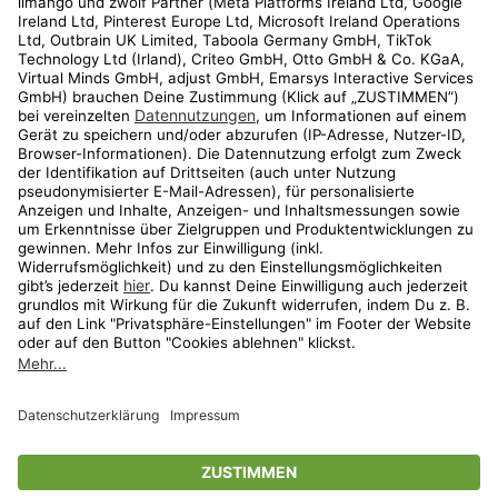
Kundenservice
Shop
Aktionen
Travel
limango.nl
limango.pl
* Streichpreise entsprechen der unverbindlichen Preisempfehlung des