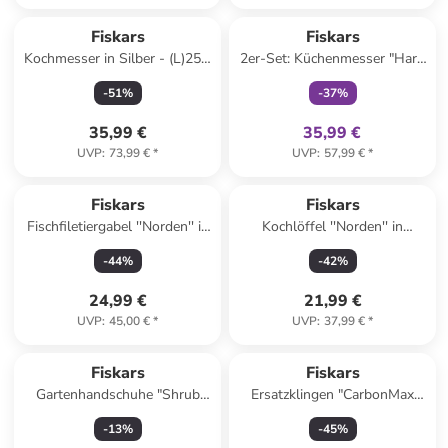
family
exklusiv
Fiskars
Fiskars
Kochmesser in Silber - (L)25,3
2er-Set: Küchenmesser "Hard
cm
Edge" in Schwarz/ Silber
-
51
%
-
37
%
35,99 €
35,99 €
UVP
:
73,99 €
*
UVP
:
57,99 €
*
Fiskars
Fiskars
Fischfiletiergabel ''Norden'' in
Kochlöffel ''Norden'' in
Braun/ Silber - (L)21,1 cm
Hellbraun - (L)38 cm
-
44
%
-
42
%
24,99 €
21,99 €
UVP
:
45,00 €
*
UVP
:
37,99 €
*
Fiskars
Fiskars
Gartenhandschuhe "Shrub
Ersatzklingen "CarbonMax
Care" in Schwarz
utility" - 20 Stück
-
13
%
-
45
%