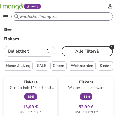
family
Shop
Fiskars
1
Beliebtheit
Alle Filter
Home & Living
SALE
Ostern
Weihnachten
Kinder
family
exklusiv
family
exklusiv
Fiskars
Fiskars
Gemüsehobel "Functional
Wasserrad in Schwarz
Form" in Schwarz - (H)31,8
-
39
%
-
51
%
cm
13,99 €
52,99 €
UVP
:
22,99 €
*
UVP
:
108,99 €
*