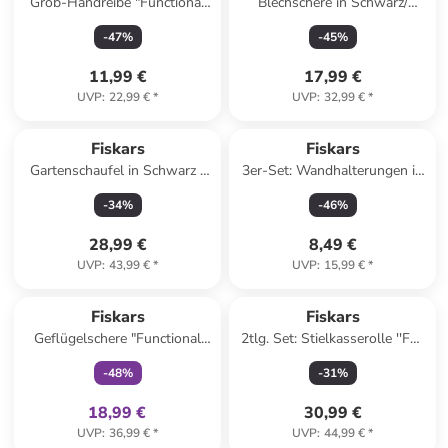
Grob-Handreibe "Functional
Blechschere in Schwarz/
Form" in Schwarz - (H)31,8
Orange
-
47
%
-
45
%
cm
11,99 €
17,99 €
UVP
:
22,99 €
*
UVP
:
32,99 €
*
Fiskars
Fiskars
Gartenschaufel in Schwarz -
3er-Set: Wandhalterungen in
(H)131,7 cm
Orange
-
34
%
-
46
%
28,99 €
8,49 €
UVP
:
43,99 €
*
UVP
:
15,99 €
*
family
exklusiv
Fiskars
Fiskars
Geflügelschere "Functional
2tlg. Set: Stielkasserolle ''FF''
Form" in Grün - (H)25 cm
in Silber - 1,5 l
-
48
%
-
31
%
18,99 €
30,99 €
UVP
:
36,99 €
*
UVP
:
44,99 €
*