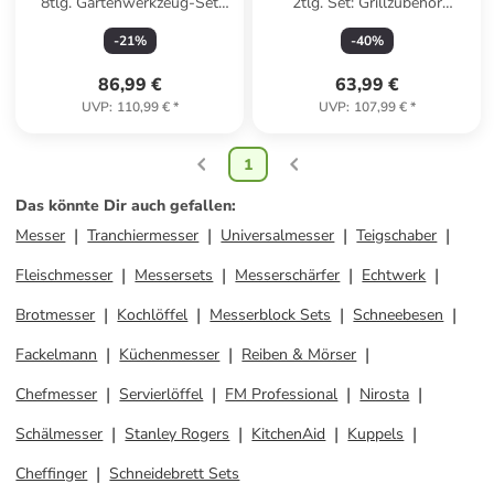
8tlg. Gartenwerkzeug-Set
2tlg. Set: Grillzubehör
"Plant Care" in Schwarz/
''Norden'' in Silber/ Braun -
-
21
%
-
40
%
Orange
(L)44,1 cm
86,99 €
63,99 €
UVP
:
110,99 €
*
UVP
:
107,99 €
*
1
Das könnte Dir auch gefallen
:
Messer
Tranchiermesser
Universalmesser
Teigschaber
Fleischmesser
Messersets
Messerschärfer
Echtwerk
Brotmesser
Kochlöffel
Messerblock Sets
Schneebesen
Fackelmann
Küchenmesser
Reiben & Mörser
Chefmesser
Servierlöffel
FM Professional
Nirosta
Schälmesser
Stanley Rogers
KitchenAid
Kuppels
Cheffinger
Schneidebrett Sets