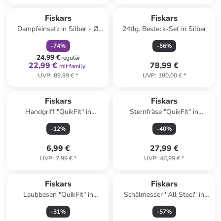
family
rabatt
Fiskars
Fiskars
Dampfeinsatz in Silber - Ø
24tlg. Besteck-Set in Silber
19,6 cm
-
74
%
-
56
%
24,99 €
regulär
22,99 €
78,99 €
mit family
UVP
:
89,99 €
*
UVP
:
180,00 €
*
Fiskars
Fiskars
Handgriff "QuikFit" in
Sternfräse "QuikFit" in
Schwarz
Schwarz/ Orange
-
12
%
-
40
%
6,99 €
27,99 €
UVP
:
7,99 €
*
UVP
:
46,99 €
*
Fiskars
Fiskars
Laubbesen "QuikFit" in
Schälmesser ''All Steel'' in
Schwarz
Silber - (L)7 cm
-
31
%
-
57
%