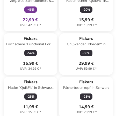
2tlg. Set: Schneidebrett &
Rosenrechen "QuikFit" in
Messer "Functional Form" in
Schwarz/ Orange
-
46
%
-
20
%
Hellbraun/ Schwarz
22,99 €
15,99 €
UVP
:
42,99 €
*
UVP
:
19,99 €
*
Fiskars
Fiskars
Fischschere "Functional Form"
Grillwender ''Norden'' in
in Grau - (H)22 cm
Braun/ Silber - (L)44,1 cm
-
54
%
-
50
%
15,99 €
29,99 €
UVP
:
34,99 €
*
UVP
:
59,99 €
*
Fiskars
Fiskars
Hacke "QuikFit" in Schwarz/
Fächerbesenkopf in Schwarz
Orange
-
25
%
-
28
%
11,99 €
14,99 €
UVP
:
15,99 €
*
UVP
:
20,99 €
*