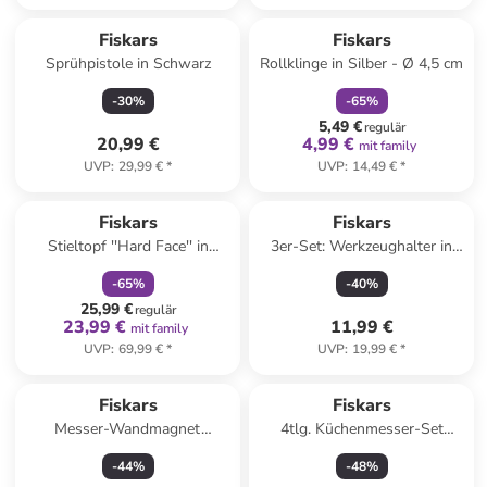
family
rabatt
Fiskars
Fiskars
Sprühpistole in Schwarz
Rollklinge in Silber - Ø 4,5 cm
-
30
%
-
65
%
5,49 €
regulär
20,99 €
4,99 €
mit family
UVP
:
29,99 €
*
UVP
:
14,49 €
*
family
rabatt
Fiskars
Fiskars
Stieltopf ''Hard Face'' in
3er-Set: Werkzeughalter in
Silber/ Schwarz - 1,8 l
Rot
-
65
%
-
40
%
25,99 €
regulär
23,99 €
11,99 €
mit family
UVP
:
69,99 €
*
UVP
:
19,99 €
*
Fiskars
Fiskars
Messer-Wandmagnet
4tlg. Küchenmesser-Set
"Functional Form" in Schwarz
"Functional Form" in
-
44
%
-
48
%
- (B)41 cm
Hellbraun/ Schwarz