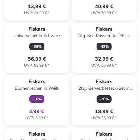
13,99 €
40,99 €
UVP
:
24,99 €
*
UVP
:
79,99 €
*
Fiskars
Fiskars
Universalaxt in Schwarz
2tlg. Set: Kasserolle ''FF'' in
Silber - 3 l
-
36
%
-
42
%
56,99 €
32,99 €
UVP
:
89,99 €
*
UVP
:
56,99 €
*
family
exklusiv
Fiskars
Fiskars
Blumenrechen in Weiß
2tlg. Servierbesteck-Set in
Silber
-
16
%
-
26
%
4,99 €
18,99 €
UVP
:
5,99 €
*
UVP
:
25,99 €
*
Fiskars
Fiskars