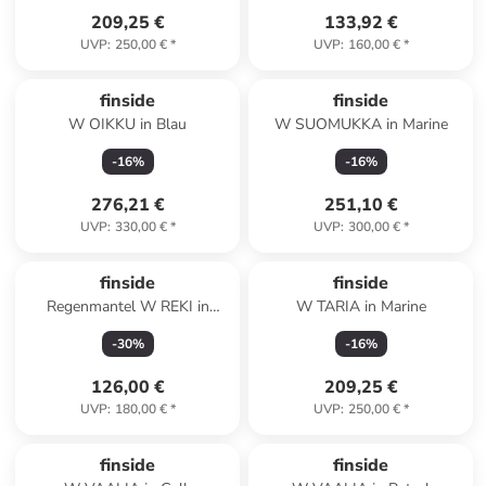
209,25 €
133,92 €
UVP
:
250,00 €
*
UVP
:
160,00 €
*
finside
finside
W OIKKU in Blau
W SUOMUKKA in Marine
-
16
%
-
16
%
276,21 €
251,10 €
UVP
:
330,00 €
*
UVP
:
300,00 €
*
finside
finside
Regenmantel W REKI in
W TARIA in Marine
Dunkelgrau
-
30
%
-
16
%
126,00 €
209,25 €
UVP
:
180,00 €
*
UVP
:
250,00 €
*
finside
finside