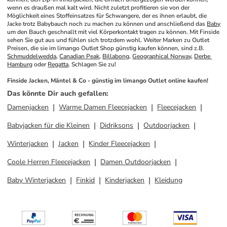
wenn es draußen mal kalt wird. Nicht zuletzt profitieren sie von der 
Möglichkeit eines Stoffeinsatzes für Schwangere, der es ihnen erlaubt, die 
Jacke trotz Babybauch noch zu machen zu können und anschließend das 
Baby
um den Bauch geschnallt mit viel Körperkontakt tragen zu können. Mit Finside 
sehen Sie gut aus und fühlen sich trotzdem wohl. Weiter Marken zu Outlet 
Preisen, die sie im limango Outlet Shop günstig kaufen können, sind z.B. 
Schmuddelwedda
, 
Canadian Peak
, 
Billabong
, 
Geographical Norway
, 
Derbe 
Hamburg
 oder 
Regatta
. Schlagen Sie zu!
Finside Jacken, Mäntel & Co - günstig im limango Outlet online kaufen!
Das könnte Dir auch gefallen
:
Damenjacken
Warme Damen Fleecejacken
Fleecejacken
Babyjacken für die Kleinen
Didriksons
Outdoorjacken
Winterjacken
Jacken
Kinder Fleecejacken
Coole Herren Fleecejacken
Damen Outdoorjacken
Baby Winterjacken
Finkid
Kinderjacken
Kleidung