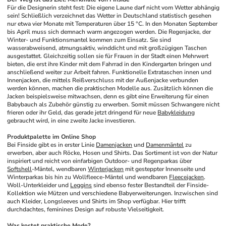
Für die Designerin steht fest: Die eigene Laune darf nicht vom Wetter abhängig 
sein! Schließlich verzeichnet das Wetter in Deutschland statistisch gesehen 
nur etwa vier Monate mit Temperaturen über 15 °C. In den Monaten September 
bis April muss sich demnach warm angezogen werden. Die Regenjacke, der 
Winter- und Funktionsmantel kommen zum Einsatz. Sie sind 
wasserabweisend, atmungsaktiv, winddicht und mit großzügigen Taschen 
ausgestattet. Gleichzeitig sollen sie für Frauen in der Stadt einen Mehrwert 
bieten, die erst ihre Kinder mit dem Fahrrad in den Kindergarten bringen und 
anschließend weiter zur Arbeit fahren. Funktionelle Extrataschen innen und 
Innenjacken, die mittels Reißverschluss mit der Außenjacke verbunden 
werden können, machen die praktischen Modelle aus. Zusätzlich können die 
Jacken beispielsweise mitwachsen, denn es gibt eine Erweiterung für einen 
Babybauch als Zubehör günstig zu erwerben. Somit müssen Schwangere nicht 
frieren oder ihr Geld, das gerade jetzt dringend für neue 
Babykleidung
gebraucht wird, in eine zweite Jacke investieren.
Produktpalette im Online Shop
Bei Finside gibt es in erster Linie 
Damenjacken
 und 
Damenmäntel
 zu 
erwerben, aber auch Röcke, Hosen und Shirts. Das Sortiment ist von der Natur 
inspiriert und reicht von einfarbigen Outdoor- und Regenparkas über 
Softshell
-Mäntel, wendbaren 
Winterjacken
 mit gesteppter Innenseite und 
Winterparkas bis hin zu Wollfleece-Mäntel und wendbaren 
Fleecejacken
. 
Woll-Unterkleider und 
Leggins
 sind ebenso fester Bestandteil der Finside-
Kollektion wie Mützen und verschiedene Babyerweiterungen. Inzwischen sind 
auch Kleider, Longsleeves und Shirts im Shop verfügbar. Hier trifft 
durchdachtes, feminines Design auf robuste Vielseitigkeit.
Was kostet praktische Mode?