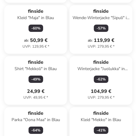
finside
finside
Kleid "Maja" in Blau
Wende-Winterjacke "Sipuli" in
Grün/ Blau
-
60
%
-
57
%
50,99 €
119,99 €
ab
:
ab
:
UVP
:
129,95 €
*
UVP
:
279,95 €
*
finside
finside
Shirt "Mekkoli" in Blau
Winterjacke "Juolukka" in
Hellgrün
-
49
%
-
62
%
24,99 €
104,99 €
UVP
:
49,95 €
*
UVP
:
279,95 €
*
finside
finside
Parka "Oona Maa" in Blau
Kleid "Mekko" in Blau
-
64
%
-
41
%