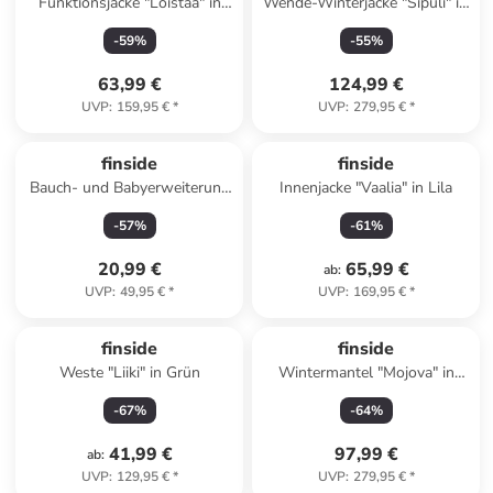
Funktionsjacke "Loistaa" in
Wende-Winterjacke "Sipuli" in
Grün
Grün
-
59
%
-
55
%
63,99 €
124,99 €
UVP
:
159,95 €
*
UVP
:
279,95 €
*
finside
finside
Bauch- und Babyerweiterung
Innenjacke "Vaalia" in Lila
"Vatsa" in Schwarz
-
57
%
-
61
%
20,99 €
65,99 €
ab
:
UVP
:
49,95 €
*
UVP
:
169,95 €
*
finside
finside
Weste "Liiki" in Grün
Wintermantel "Mojova" in
Bordeaux
-
67
%
-
64
%
41,99 €
97,99 €
ab
:
UVP
:
129,95 €
*
UVP
:
279,95 €
*