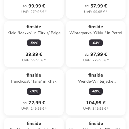
99,99 €
57,99 €
ab
:
ab
:
UVP
:
279,95 €
*
UVP
:
99,95 €
*
finside
finside
Kleid "Mekko" in Türkis/ Beige
Winterparka "Oikku" in Petrol
-
59
%
-
64
%
39,99 €
97,99 €
ab
:
UVP
:
99,95 €
*
UVP
:
279,95 €
*
finside
finside
Trenchcoat "Taria" in Khaki
Wende-Winterjacke
"Suomukka" in Hellbraun/
-
70
%
-
69
%
Beige
72,99 €
104,99 €
ab
:
UVP
:
249,95 €
*
UVP
:
349,95 €
*
finside
finside