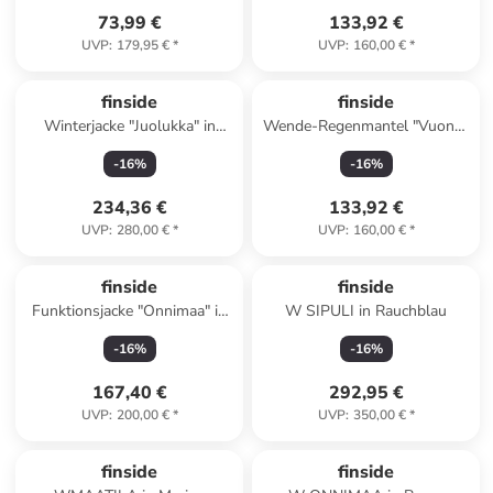
73,99 €
133,92 €
UVP
:
179,95 €
*
UVP
:
160,00 €
*
finside
finside
Winterjacke "Juolukka" in
Wende-Regenmantel "Vuono"
Grün
in Rosa
-
16
%
-
16
%
234,36 €
133,92 €
UVP
:
280,00 €
*
UVP
:
160,00 €
*
finside
finside
Funktionsjacke "Onnimaa" in
W SIPULI in Rauchblau
Anthrazit
-
16
%
-
16
%
167,40 €
292,95 €
UVP
:
200,00 €
*
UVP
:
350,00 €
*
finside
finside