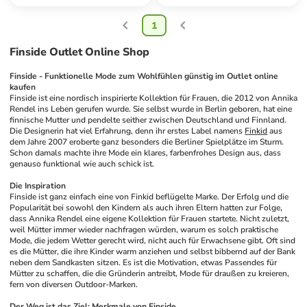
1
Finside Outlet Online Shop
Finside - Funktionelle Mode zum Wohlfühlen günstig im Outlet online 
kaufen
Finside ist eine nordisch inspirierte Kollektion für Frauen, die 2012 von Annika 
Rendel ins Leben gerufen wurde. Sie selbst wurde in Berlin geboren, hat eine 
finnische Mutter und pendelte seither zwischen Deutschland und Finnland. 
Die Designerin hat viel Erfahrung, denn ihr erstes Label namens 
Finkid
 aus 
dem Jahre 2007 eroberte ganz besonders die Berliner Spielplätze im Sturm. 
Schon damals machte ihre Mode ein klares, farbenfrohes Design aus, dass 
genauso funktional wie auch schick ist.
Die Inspiration
Finside ist ganz einfach eine von Finkid beflügelte Marke. Der Erfolg und die 
Popularität bei sowohl den Kindern als auch ihren Eltern hatten zur Folge, 
dass Annika Rendel eine eigene Kollektion für Frauen startete. Nicht zuletzt, 
weil Mütter immer wieder nachfragen würden, warum es solch praktische 
Mode, die jedem Wetter gerecht wird, nicht auch für Erwachsene gibt. Oft sind 
es die Mütter, die ihre Kinder warm anziehen und selbst bibbernd auf der Bank 
neben dem Sandkasten sitzen. Es ist die Motivation, etwas Passendes für 
Mütter zu schaffen, die die Gründerin antreibt, Mode für draußen zu kreieren, 
fern von diversen Outdoor-Marken.
Der Weg ist das Ziel: Merkmale von Finside