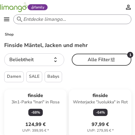
family
Shop
Finside Mäntel, Jacken und mehr
1
Beliebtheit
Alle Filter
Damen
SALE
Babys
finside
finside
3in1-Parka "Inari" in Rosa
Winterjacke "Juolukka" in Rot
-
68
%
-
64
%
124,99 €
97,99 €
UVP
:
399,95 €
*
UVP
:
279,95 €
*