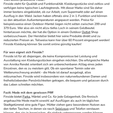
Finside steht für Qualität und Funktionalität. Kleidungsstücke sind zeitlos und 
verfolgen keine typischen Laufstegtrends. Mit dieser Marke sind Sie daher 
immer bestens eingekleidet, ob zur Arbeit, zum Supermarkt oder auf einen 
Ausflug in den Wald. Jacken haben oftmals eine 2 in 1-Funktion und können 
so den aktuellen Außentemperaturen angepasst werden. Preise für 
beispielsweise einen Outdoor-Mantel liegen nicht selten zwischen 299 und 
379 Euro. Wer also ein nicht allzu tiefes Loch in seinem Geldbeutel 
hinterlassen möchte, der hat die Option in einem Outdoor 
Outlet
 Shop 
vorbeizuschauen. Der Hersteller bietet hier seine Produkte direkt und zu 
reduzierten Preisen an. Teilweise kann hier über 60 Prozent eingespart werden! 
Finside Kleidung können Sie somit online günstig kaufen!
Für wen eignet sich Finside?
Finside ist für all diejenigen, die keine Kompromisse bei Leistung und 
Ausstattung von Kleidungsstücken eingehen möchten. Die erfolgreiche Marke 
von Annika Rendel orientiert sich am unberechenbaren Alltag eines jeden 
Einzelnen, den es zu meistern gilt. Ob ein spontaner Termin oder ein 
Wetterumschwung ansteht - die Mode ist darauf ausgelegt, alles 
mitzumachen. Finside wird insbesondere von naturverbundenen Damen und 
freiheitsliebenden Persönlichkeiten getragen, die bequem und gelassen durch 
das Leben schreiten möchten.
Fazit: Mode mit dem gewissen Pfiff
Finside bietet 
Parka
, Mäntel und Co. für jede Gelegenheit. Die finnisch 
angehauchte Mode macht sowohl auf Ausflügen als auch im täglichen 
Stadtgetümmel eine gute Figur. Mütter ziehen ganz besonderen Nutzen aus 
den tiefen Taschen, in denen sie rasch 
Spielzeug
 und Telefon verstauen 
können, den zip-in Innenjacken, die einfach untergezogen werden können, 