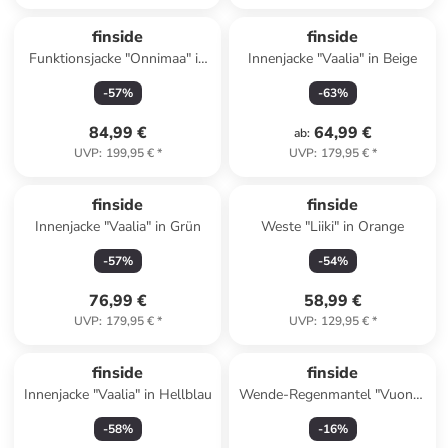
finside
finside
Funktionsjacke "Onnimaa" in
Innenjacke "Vaalia" in Beige
Hellblau
-
57
%
-
63
%
84,99 €
64,99 €
ab
:
UVP
:
199,95 €
*
UVP
:
179,95 €
*
finside
finside
Innenjacke "Vaalia" in Grün
Weste "Liiki" in Orange
-
57
%
-
54
%
76,99 €
58,99 €
UVP
:
179,95 €
*
UVP
:
129,95 €
*
finside
finside
Innenjacke "Vaalia" in Hellblau
Wende-Regenmantel "Vuono"
in Blau
-
58
%
-
16
%