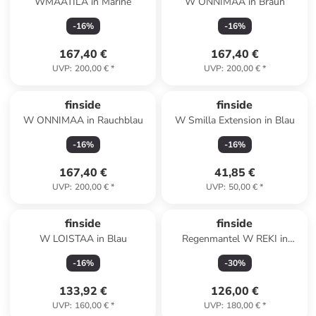
WMAATILA in Marine
W ONNIMAA in Braun
-
16
%
-
16
%
167,40 €
167,40 €
UVP
:
200,00 €
*
UVP
:
200,00 €
*
finside
finside
W ONNIMAA in Rauchblau
W Smilla Extension in Blau
-
16
%
-
16
%
167,40 €
41,85 €
UVP
:
200,00 €
*
UVP
:
50,00 €
*
finside
finside
W LOISTAA in Blau
Regenmantel W REKI in
Marine
-
16
%
-
30
%
133,92 €
126,00 €
UVP
:
160,00 €
*
UVP
:
180,00 €
*