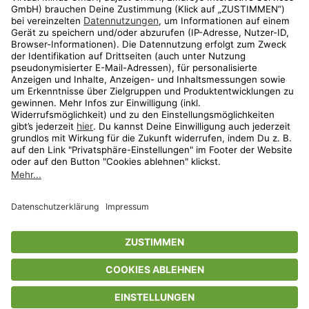
Shop
Aktionen
Travel
limango.nl
limango.pl
* Streichpreise entsprechen der unverbindlichen Preisempfehlung des
Herstellers. Prozentangaben beziehen sich auf den Streichpreis.
ᵃ Die jeweils aktuellen Teilnahmebedingungen unserer Freunde-werben-
Freunde-Aktionen findest Du unter
www.limango.de/einladen
ᵇ Gilt nur für von limango versandte Ware (nicht für von Partnern versandte