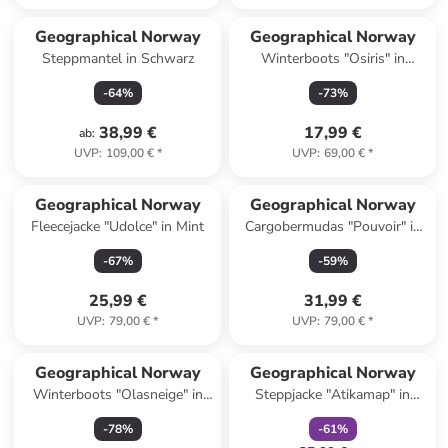
Geographical Norway
Geographical Norway
Steppmantel in Schwarz
Winterboots "Osiris" in
Dunkelblau
-
64
%
-
73
%
38,99 €
17,99 €
ab
:
UVP
:
109,00 €
*
UVP
:
69,00 €
*
Geographical Norway
Geographical Norway
Fleecejacke "Udolce" in Mint
Cargobermudas "Pouvoir" in
Beige
-
67
%
-
59
%
25,99 €
31,99 €
UVP
:
79,00 €
*
UVP
:
79,00 €
*
family
rabatt
Geographical Norway
Geographical Norway
Winterboots "Olasneige" in
Steppjacke "Atikamap" in
Hellbraun
Hellgrau
-
78
%
-
61
%