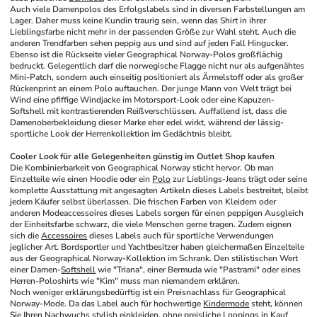
Auch viele Damenpolos des Erfolgslabels sind in diversen Farbstellungen am 
Lager. Daher muss keine Kundin traurig sein, wenn das Shirt in ihrer 
Lieblingsfarbe nicht mehr in der passenden Größe zur Wahl steht. Auch die 
anderen Trendfarben sehen peppig aus und sind auf jeden Fall Hingucker. 
Ebenso ist die Rückseite vieler Geographical Norway-Polos großflächig 
bedruckt. Gelegentlich darf die norwegische Flagge nicht nur als aufgenähtes 
Mini-Patch, sondern auch einseitig positioniert als Ärmelstoff oder als großer 
Rückenprint an einem Polo auftauchen. Der junge Mann von Welt trägt bei 
Wind eine pfiffige Windjacke im Motorsport-Look oder eine Kapuzen-
Softshell mit kontrastierenden Reißverschlüssen. Auffallend ist, dass die 
Damenoberbekleidung dieser Marke eher edel wirkt, während der lässig-
sportliche Look der Herrenkollektion im Gedächtnis bleibt.
Cooler Look für alle Gelegenheiten günstig im Outlet Shop kaufen
Die Kombinierbarkeit von Geographical Norway sticht hervor. Ob man 
Einzelteile wie einen Hoodie oder ein 
Polo
 zur Lieblings-Jeans trägt oder seine 
komplette Ausstattung mit angesagten Artikeln dieses Labels bestreitet, bleibt 
jedem Käufer selbst überlassen. Die frischen Farben von Kleidern oder 
anderen Modeaccessoires dieses Labels sorgen für einen peppigen Ausgleich 
der Einheitsfarbe schwarz, die viele Menschen gerne tragen. Zudem eignen 
sich die 
Accessoires
 dieses Labels auch für sportliche Verwendungen 
jeglicher Art. Bordsportler und Yachtbesitzer haben gleichermaßen Einzelteile 
aus der Geographical Norway-Kollektion im Schrank. Den stilistischen Wert 
einer Damen-
Softshell
 wie "Triana", einer Bermuda wie "Pastrami" oder eines 
Herren-Poloshirts wie "Kim" muss man niemandem erklären. 
Noch weniger erklärungsbedürftig ist ein Preisnachlass für Geographical 
Norway-Mode. Da das Label auch für hochwertige 
Kindermode
 steht, können 
Sie Ihren Nachwuchs stylish einkleiden, ohne preisliche Loopings in Kauf 