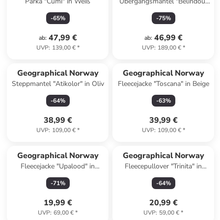
Parka "Cumi" in Weiß
Übergangsmantel "Belindou"
in Beige
-
65
%
-
75
%
47,99 €
46,99 €
ab
:
ab
:
UVP
:
139,00 €
*
UVP
:
189,00 €
*
Geographical Norway
Geographical Norway
Steppmantel "Atikolor" in Oliv
Fleecejacke "Toscana" in Beige
-
64
%
-
63
%
38,99 €
39,99 €
UVP
:
109,00 €
*
UVP
:
109,00 €
*
Geographical Norway
Geographical Norway
Fleecejacke "Upalood" in
Fleecepullover "Trinita" in
Koralle
Dunkelblau
-
71
%
-
64
%
19,99 €
20,99 €
UVP
:
69,00 €
*
UVP
:
59,00 €
*