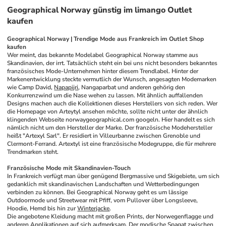
Geographical Norway günstig im limango Outlet
kaufen
Geographical Norway | Trendige Mode aus Frankreich im Outlet Shop 
kaufen
Wer meint, das bekannte Modelabel Geographical Norway stamme aus 
Skandinavien, der irrt. Tatsächlich steht ein bei uns nicht besonders bekanntes 
französisches Mode-Unternehmen hinter diesem Trendlabel. Hinter der 
Markenentwicklung steckte vermutlich der Wunsch, angesagten Modemarken 
wie Camp David, 
Napapijri
, Nangaparbat und anderen gehörig den 
Konkurrenzwind um die Nase wehen zu lassen. Mit ähnlich auffallenden 
Designs machen auch die Kollektionen dieses Herstellers von sich reden. Wer 
die Homepage von Arteytyl ansehen möchte, sollte nicht unter der ähnlich 
klingenden Webseite norwaygeographical.com googeln. Hier handelt es sich 
nämlich nicht um den Hersteller der Marke. Der französische Modehersteller 
heißt "Artexyl Sarl". Er residiert in Villeurbanne zwischen Grenoble und 
Clermont-Ferrand. Artextyl ist eine französische Modegruppe, die für mehrere 
Trendmarken steht.
Französische Mode mit Skandinavien-Touch
In Frankreich verfügt man über genügend Bergmassive und Skigebiete, um sich 
gedanklich mit skandinavischen Landschaften und Wetterbedingungen 
verbinden zu können. Bei Geographical Norway geht es um lässige 
Outdoormode und Streetwear mit Pfiff, vom Pullover über Longsleeve, 
Hoodie, Hemd bis hin zur 
Winterjacke
.
Die angebotene Kleidung macht mit großen Prints, der Norwegenflagge und 
anderen Applikationen auf sich aufmerksam. Der modische Spagat zwischen 