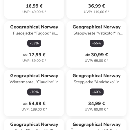
16,99 €
36,99 €
UVP
:
49,00 €
*
UVP
:
119,00 €
*
Geographical Norway
Geographical Norway
Fleecejacke "Tugood" in
Steppweste "Vatikolor" in
Schwarz
Hellgrau
-
53
%
-
55
%
17,99 €
30,99 €
ab
:
ab
:
UVP
:
39,00 €
*
UVP
:
69,00 €
*
Geographical Norway
Geographical Norway
Wintermantel "Claudine" in
Steppjacke "Amichoko" in
Khaki
Grün
-
70
%
-
60
%
54,99 €
34,99 €
ab
:
UVP
:
189,00 €
*
UVP
:
89,00 €
*
Geographical Norway
Geographical Norway