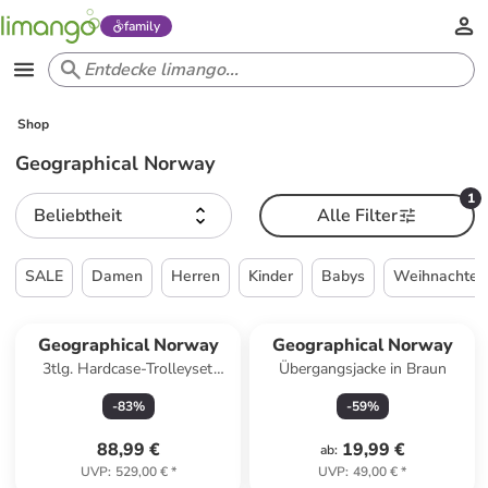
family
Shop
Geographical Norway
1
Beliebtheit
Alle Filter
SALE
Damen
Herren
Kinder
Babys
Weihnachten
Geographical Norway
Geographical Norway
3tlg. Hardcase-Trolleyset
Übergangsjacke in Braun
"Sillo" in Hellblau
-
83
%
-
59
%
88,99 €
19,99 €
ab
:
UVP
:
529,00 €
*
UVP
:
49,00 €
*