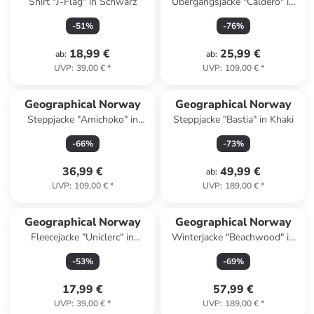
Shirt "J-Flag" in Schwarz
Übergangsjacke "Caldero" in
Grau
-
51
%
-
76
%
18,99 €
25,99 €
ab
:
ab
:
UVP
:
39,00 €
*
UVP
:
109,00 €
*
Geographical Norway
Geographical Norway
Steppjacke "Amichoko" in
Steppjacke "Bastia" in Khaki
Dunkelblau
-
66
%
-
73
%
36,99 €
49,99 €
ab
:
UVP
:
109,00 €
*
UVP
:
189,00 €
*
Geographical Norway
Geographical Norway
Fleecejacke "Uniclerc" in
Winterjacke "Beachwood" in
Dunkelblau
Dunkelblau
-
53
%
-
69
%
17,99 €
57,99 €
UVP
:
39,00 €
*
UVP
:
189,00 €
*