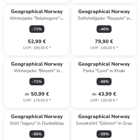
Geographical Norway
Geographical Norway
Winterjacke "Belphegore" in
Softshelljacke "Royaute" in
Dunkelblau
Rot
-
71
%
-
46
%
52,99 €
79,90 €
UVP
:
189,00 €
*
UVP
:
149,00 €
*
Geographical Norway
Geographical Norway
Winterjacke "Bincent" in
Parka "Cumi" in Khaki
Schwarz
-
71
%
-
68
%
50,99 €
43,99 €
ab
:
ab
:
UVP
:
179,00 €
*
UVP
:
139,00 €
*
Geographical Norway
Geographical Norway
Shirt "Jegory" in Dunkelblau
Sweatshirt "Gelmon" in Grau
-
66
%
-
59
%