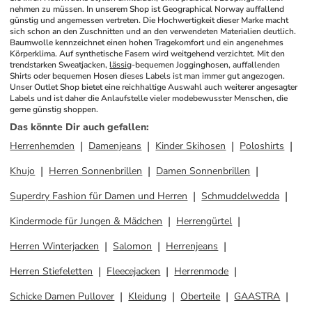
nehmen zu müssen. In unserem Shop ist Geographical Norway auffallend 
günstig und angemessen vertreten. Die Hochwertigkeit dieser Marke macht 
sich schon an den Zuschnitten und an den verwendeten Materialien deutlich. 
Baumwolle kennzeichnet einen hohen Tragekomfort und ein angenehmes 
Körperklima. Auf synthetische Fasern wird weitgehend verzichtet. Mit den 
trendstarken Sweatjacken, 
lässig
-bequemen Jogginghosen, auffallenden 
Shirts oder bequemen Hosen dieses Labels ist man immer gut angezogen. 
Unser Outlet Shop bietet eine reichhaltige Auswahl auch weiterer angesagter 
Labels und ist daher die Anlaufstelle vieler modebewusster Menschen, die 
gerne günstig shoppen.
Das könnte Dir auch gefallen
:
Herrenhemden
Damenjeans
Kinder Skihosen
Poloshirts
Khujo
Herren Sonnenbrillen
Damen Sonnenbrillen
Superdry Fashion für Damen und Herren
Schmuddelwedda
Kindermode für Jungen & Mädchen
Herrengürtel
Herren Winterjacken
Salomon
Herrenjeans
Herren Stiefeletten
Fleecejacken
Herrenmode
Schicke Damen Pullover
Kleidung
Oberteile
GAASTRA