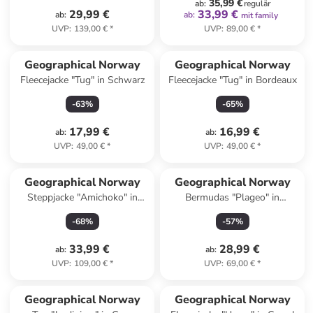
35,99 €
ab
:
regulär
29,99 €
33,99 €
ab
:
ab
:
mit family
UVP
:
139,00 €
*
UVP
:
89,00 €
*
Geographical Norway
Geographical Norway
Fleecejacke "Tug" in Schwarz
Fleecejacke "Tug" in Bordeaux
-
63
%
-
65
%
17,99 €
16,99 €
ab
:
ab
:
UVP
:
49,00 €
*
UVP
:
49,00 €
*
Geographical Norway
Geographical Norway
Steppjacke "Amichoko" in
Bermudas "Plageo" in
Anthrazit
Dunkelblau
-
68
%
-
57
%
33,99 €
28,99 €
ab
:
ab
:
UVP
:
109,00 €
*
UVP
:
69,00 €
*
Geographical Norway
Geographical Norway