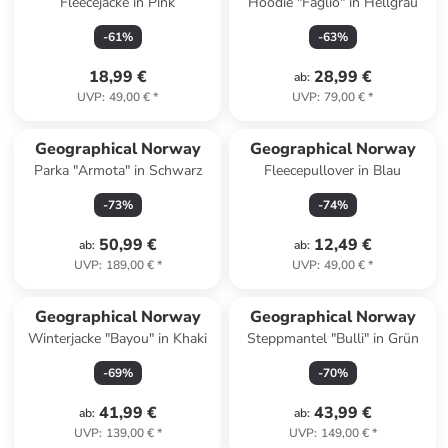
Fleecejacke in Pink
Hoodie "Faglio" in Hellgrau
-
61
%
-
63
%
18,99 €
28,99 €
ab
:
UVP
:
49,00 €
*
UVP
:
79,00 €
*
Geographical Norway
Geographical Norway
Parka "Armota" in Schwarz
Fleecepullover in Blau
-
73
%
-
74
%
50,99 €
12,49 €
ab
:
ab
:
UVP
:
189,00 €
*
UVP
:
49,00 €
*
Geographical Norway
Geographical Norway
Winterjacke "Bayou" in Khaki
Steppmantel "Bulli" in Grün
-
69
%
-
70
%
41,99 €
43,99 €
ab
:
ab
:
UVP
:
139,00 €
*
UVP
:
149,00 €
*