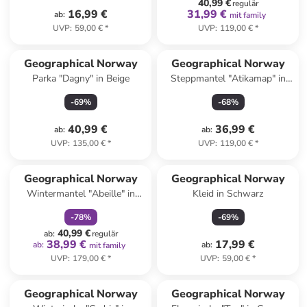
40,99 €
regulär
16,99 €
31,99 €
ab
:
mit family
UVP
:
59,00 €
*
UVP
:
119,00 €
*
Geographical Norway
Geographical Norway
Parka "Dagny" in Beige
Steppmantel "Atikamap" in
Creme
-
69
%
-
68
%
40,99 €
36,99 €
ab
:
ab
:
UVP
:
135,00 €
*
UVP
:
119,00 €
*
family
rabatt
Geographical Norway
Geographical Norway
Wintermantel "Abeille" in
Kleid in Schwarz
Schwarz
-
78
%
-
69
%
40,99 €
ab
:
regulär
38,99 €
17,99 €
ab
:
ab
:
mit family
UVP
:
179,00 €
*
UVP
:
59,00 €
*
Geographical Norway
Geographical Norway