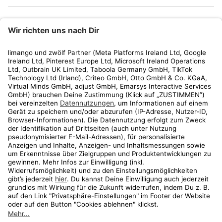
limango
Rechtliches
Kundenservice
Shop
Aktionen
Travel