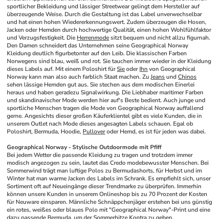
sportlicher Bekleidung und lässiger Streetwear gelingt dem Hersteller auf 
überzeugende Weise. Durch die Gestaltung ist das Label unverwechselbar 
und hat einen hohen Wiedererkennungswert. Zudem überzeugen die Hosen, 
Jacken oder Hemden durch hochwertige Qualität, einen hohen Wohlfühlfaktor 
und Verzugsfestigkeit. Die 
Herrenmode
 sitzt bequem und nicht allzu figurnah. 
Den Damen schneidert das Unternehmen seine Geographical Norway 
Kleidung deutlich figurbetonter auf den Leib. Die klassischen Farben 
Norwegens sind blau, weiß und rot. Sie tauchen immer wieder in der Kleidung 
dieses Labels auf. Mit einem Poloshirt für 
Sie
 oder 
Ihn
 von Geographical 
Norway kann man also auch farblich Staat machen. Zu 
Jeans
 und 
Chinos
sehen lässige Hemden gut aus. Sie stechen aus dem modischen Einerlei 
heraus und haben geradezu Signalwirkung. Die Liebhaber maritimer Farben 
und skandinavischer Mode werden hier auf's Beste bedient. Auch junge und 
sportliche Menschen tragen die Mode von Geographical Norway auffallend 
gerne. Angesichts dieser großen Käuferklientel gibt es viele Kunden, die in 
unserem Outlet nach Mode dieses angesagten Labels schauen. Egal ob 
Poloshirt, Bermuda, Hoodie, 
Pullover
 oder Hemd, es ist für jeden was dabei. 
Geographical Norway - Stylische Outdoormode mit Pfiff
Bei jedem Wetter die passende Kleidung zu tragen und trotzdem immer 
modisch angezogen zu sein, lautet das Credo modebewusster Menschen. Bei 
Sommerwind trägt man luftige Polos zu Bermudashorts, für Herbst und im 
Winter hat man warme Jacken des Labels im Schrank. Es empfiehlt sich, unser 
Sortiment oft auf Neueingänge dieser Trendmarke zu überprüfen. Immerhin 
können unsere Kunden in unserem Onlineshop bis zu 70 Prozent der Kosten 
für Neuware einsparen. Männliche Schnäppchenjäger erstehen bei uns günstig 
ein rotes, weißes oder blaues Polo mit "Geographical Norway"-Print und eine 
dazu passende 
Bermuda
, um der Sommerhitze Kontra zu geben. 