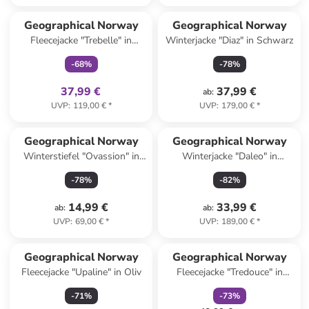
family
exklusiv
Geographical Norway
Geographical Norway
Fleecejacke "Trebelle" in
Winterjacke "Diaz" in Schwarz
Schwarz
-
68
%
-
78
%
37,99 €
37,99 €
ab
:
UVP
:
119,00 €
*
UVP
:
179,00 €
*
Geographical Norway
Geographical Norway
Winterstiefel "Ovassion" in
Winterjacke "Daleo" in
Hellbraun
Bordeaux
-
78
%
-
82
%
14,99 €
33,99 €
ab
:
ab
:
UVP
:
69,00 €
*
UVP
:
189,00 €
*
family
rabatt
Geographical Norway
Geographical Norway
Fleecejacke "Upaline" in Oliv
Fleecejacke "Tredouce" in
Creme
-
71
%
-
73
%