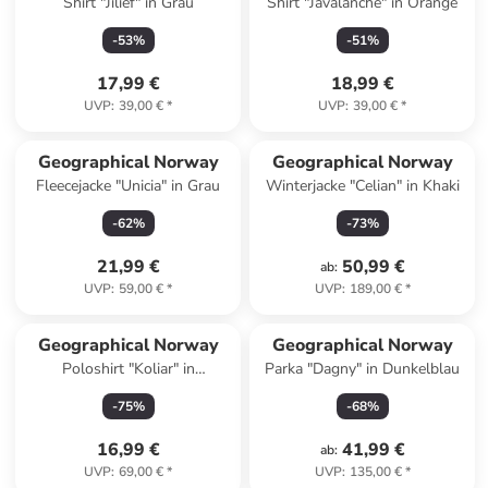
Shirt "Jilief" in Grau
Shirt "Javalanche" in Orange
-
53
%
-
51
%
17,99 €
18,99 €
UVP
:
39,00 €
*
UVP
:
39,00 €
*
Geographical Norway
Geographical Norway
Fleecejacke "Unicia" in Grau
Winterjacke "Celian" in Khaki
-
62
%
-
73
%
21,99 €
50,99 €
ab
:
UVP
:
59,00 €
*
UVP
:
189,00 €
*
Geographical Norway
Geographical Norway
Poloshirt "Koliar" in
Parka "Dagny" in Dunkelblau
Dunkelblau
-
75
%
-
68
%
16,99 €
41,99 €
ab
:
UVP
:
69,00 €
*
UVP
:
135,00 €
*