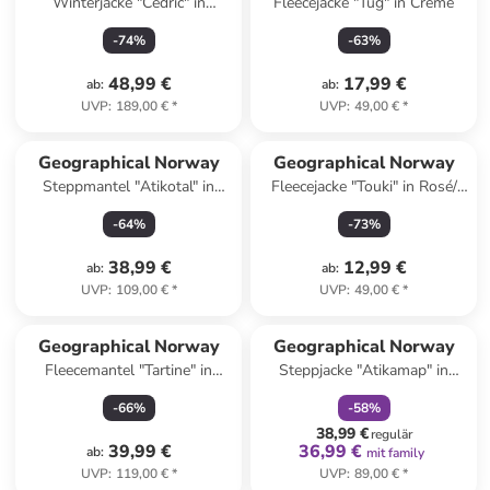
Winterjacke "Cedric" in
Fleecejacke "Tug" in Creme
Dunkelblau
-
74
%
-
63
%
48,99 €
17,99 €
ab
:
ab
:
UVP
:
189,00 €
*
UVP
:
49,00 €
*
Geographical Norway
Geographical Norway
Steppmantel "Atikotal" in
Fleecejacke "Touki" in Rosé/
Dunkelblau
Dunkelblau
-
64
%
-
73
%
38,99 €
12,99 €
ab
:
ab
:
UVP
:
109,00 €
*
UVP
:
49,00 €
*
family
rabatt
Geographical Norway
Geographical Norway
Fleecemantel "Tartine" in
Steppjacke "Atikamap" in
Creme
Dunkelbraun
-
66
%
-
58
%
38,99 €
regulär
39,99 €
36,99 €
ab
:
mit family
UVP
:
119,00 €
*
UVP
:
89,00 €
*