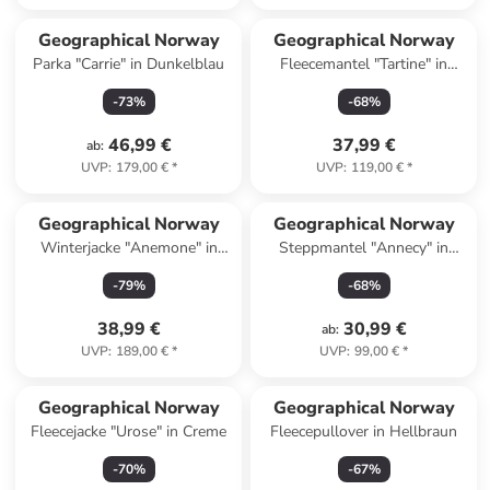
Geographical Norway
Geographical Norway
Parka "Carrie" in Dunkelblau
Fleecemantel "Tartine" in
Schwarz
-
73
%
-
68
%
46,99 €
37,99 €
ab
:
UVP
:
179,00 €
*
UVP
:
119,00 €
*
Geographical Norway
Geographical Norway
Winterjacke "Anemone" in
Steppmantel "Annecy" in
Schwarz
Beige
-
79
%
-
68
%
38,99 €
30,99 €
ab
:
UVP
:
189,00 €
*
UVP
:
99,00 €
*
Geographical Norway
Geographical Norway
Fleecejacke "Urose" in Creme
Fleecepullover in Hellbraun
-
70
%
-
67
%