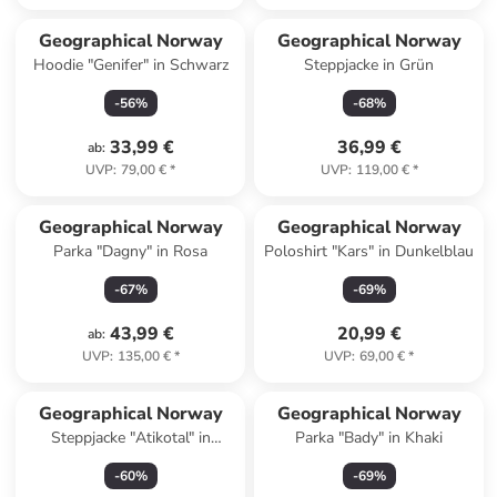
Geographical Norway
Geographical Norway
Hoodie "Genifer" in Schwarz
Steppjacke in Grün
-
56
%
-
68
%
33,99 €
36,99 €
ab
:
UVP
:
79,00 €
*
UVP
:
119,00 €
*
Geographical Norway
Geographical Norway
Parka "Dagny" in Rosa
Poloshirt "Kars" in Dunkelblau
-
67
%
-
69
%
43,99 €
20,99 €
ab
:
UVP
:
135,00 €
*
UVP
:
69,00 €
*
Geographical Norway
Geographical Norway
Steppjacke "Atikotal" in
Parka "Bady" in Khaki
Dunkelblau
-
60
%
-
69
%