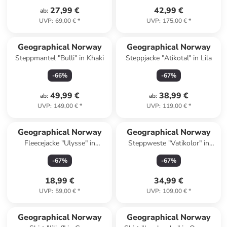
27,99 €
42,99 €
ab
:
UVP
:
69,00 €
*
UVP
:
175,00 €
*
Geographical Norway
Geographical Norway
Steppmantel "Bulli" in Khaki
Steppjacke "Atikotal" in Lila
-
66
%
-
67
%
49,99 €
38,99 €
ab
:
ab
:
UVP
:
149,00 €
*
UVP
:
119,00 €
*
Geographical Norway
Geographical Norway
Fleecejacke "Ulysse" in
Steppweste "Vatikolor" in
Bordeaux
Bordeaux
-
67
%
-
67
%
18,99 €
34,99 €
UVP
:
59,00 €
*
UVP
:
109,00 €
*
Geographical Norway
Geographical Norway