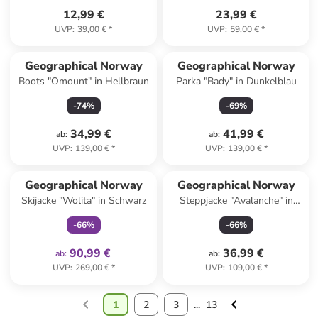
12,99 €
23,99 €
UVP
:
39,00 €
*
UVP
:
59,00 €
*
Geographical Norway
Geographical Norway
Boots "Omount" in Hellbraun
Parka "Bady" in Dunkelblau
-
74
%
-
69
%
34,99 €
41,99 €
ab
:
ab
:
UVP
:
139,00 €
*
UVP
:
139,00 €
*
family
exklusiv
Geographical Norway
Geographical Norway
Skijacke "Wolita" in Schwarz
Steppjacke "Avalanche" in
Dunkelblau
-
66
%
-
66
%
90,99 €
36,99 €
ab
:
ab
:
UVP
:
269,00 €
*
UVP
:
109,00 €
*
1
2
3
...
13