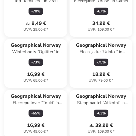
Top "Jardiniere" in Grau
Fleecejacke "Urose" in Camel
-
70
%
-
67
%
8,49 €
34,99 €
ab
:
UVP
:
29,00 €
*
UVP
:
109,00 €
*
Geographical Norway
Geographical Norway
Winterboots "Oglitter" in
Fleecejacke "Udolce" in
Braun
Dunkelblau
-
73
%
-
75
%
16,99 €
18,99 €
UVP
:
65,00 €
*
UVP
:
79,00 €
*
Geographical Norway
Geographical Norway
Fleecepullover "Touki" in
Steppmantel "Atikotal" in
Creme/ Dunkelblau
Grün
-
65
%
-
63
%
16,99 €
39,99 €
ab
:
UVP
:
49,00 €
*
UVP
:
109,00 €
*