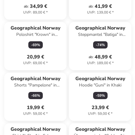
34,99 €
41,99 €
ab
:
ab
:
UVP
:
89,00 €
*
UVP
:
139,00 €
*
Geographical Norway
Geographical Norway
Poloshirt "Krown" in
Steppmantel "Batiga" in
Dunkelblau
Schwarz
-
69
%
-
74
%
20,99 €
48,99 €
ab
:
UVP
:
69,00 €
*
UVP
:
189,00 €
*
Geographical Norway
Geographical Norway
Shorts "Pampelone" in
Hoodie "Guni" in Khaki
Dunkelblau
-
66
%
-
59
%
19,99 €
23,99 €
UVP
:
59,00 €
*
UVP
:
59,00 €
*
Geographical Norway
Geographical Norway