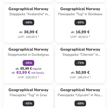
Geographical Norway
Geographical Norway
Steppjacke "Avalanche" in
Fleecejacke "Tug" in Bordeaux
Schwarz
-
66
%
-
65
%
36,99 €
16,99 €
ab
:
ab
:
UVP
:
109,00 €
*
UVP
:
49,00 €
*
family
rabatt
Geographical Norway
Geographical Norway
Steppmantel in Dunkelgrau
Steppjacke "Citernier" in
Schwarz
-
69
%
-
73
%
65,99 €
ab
:
regulär
63,99 €
50,99 €
ab
:
ab
:
mit family
UVP
:
209,00 €
*
UVP
:
189,00 €
*
Geographical Norway
Geographical Norway
Fleecejacke "Tug" in Grau
Fleecejacke "Ulyssim" in Rosa/
Weiß
-
65
%
-
68
%