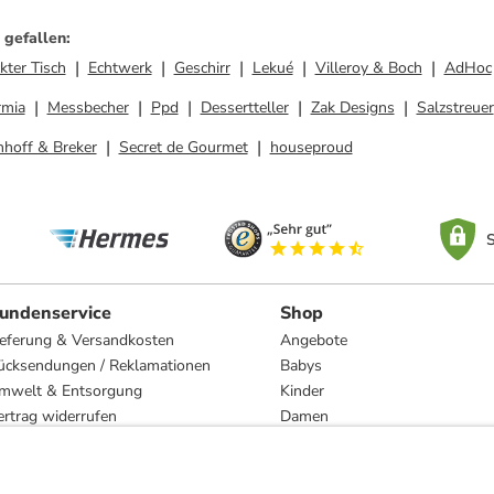
 gefallen
:
kter Tisch
Echtwerk
Geschirr
Lekué
Villeroy & Boch
AdHoc
rmia
Messbecher
Ppd
Dessertteller
Zak Designs
Salzstreuer
nhoff & Breker
Secret de Gourmet
houseproud
S
undenservice
Shop
ieferung & Versandkosten
Angebote
ücksendungen / Reklamationen
Babys
mwelt & Entsorgung
Kinder
ertrag widerrufen
Damen
esetzliche Gewährleistung und Reparatur
Herren
Wohnen
Trachten