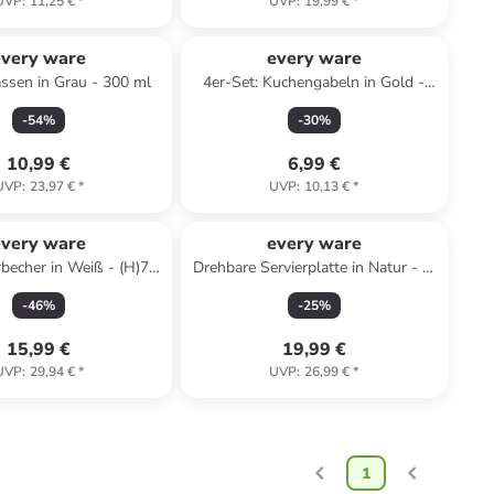
UVP
:
11,25 €
*
UVP
:
19,99 €
*
every ware
every ware
assen in Grau - 300 ml
4er-Set: Kuchengabeln in Gold -
(L)12 cm
-
54
%
-
30
%
10,99 €
6,99 €
UVP
:
23,97 €
*
UVP
:
10,13 €
*
every ware
every ware
rbecher in Weiß - (H)7,2
Drehbare Servierplatte in Natur - Ø
x Ø 4,8 cm
35 cm
-
46
%
-
25
%
15,99 €
19,99 €
UVP
:
29,94 €
*
UVP
:
26,99 €
*
1