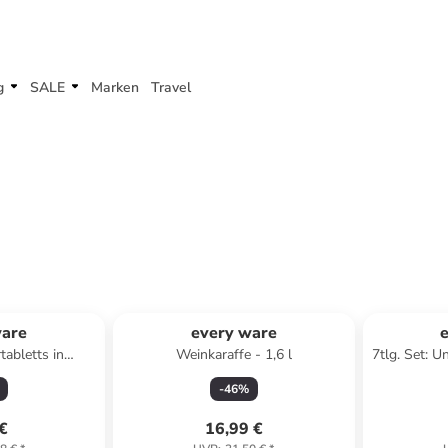
g
SALE
Marken
Travel
ware
every ware
tabletts in
Weinkaraffe - 1,6 l
7tlg. Set: U
(L)34 x (B)18,5
in Bunt (
-
46
%
 €
16,99 €