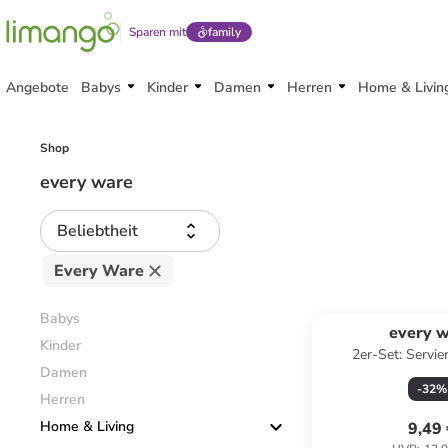
Sparen mit
family
Angebote
Babys
Kinder
Damen
Herren
Home & Livin
Shop
every ware
Beliebtheit
Every Ware
Babys
every 
Kinder
2er-Set: Servier
Damen
Transparent/ Gold - 
-
32
%
cm
Herren
Home & Living
9,49