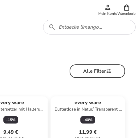
Mein Konto
Warenkorb
Alle Filter
every ware
every ware
ntersetzer mit Halterung
Butterdose in Natur/ Transparent -
Überraschungsprodukt)
(L)19 x (B)14 cm
-
15
%
-
40
%
9,49 €
11,99 €