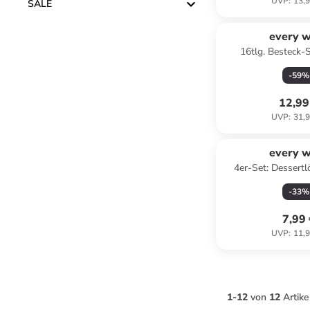
UVP
:
13,9
SALE
every 
16tlg. Besteck-S
-
59
%
12,99
UVP
:
31,9
every 
4er-Set: Dessertlö
Schwarz - (L
-
33
%
7,99
UVP
:
11,9
1
-
12
von
12
Artike