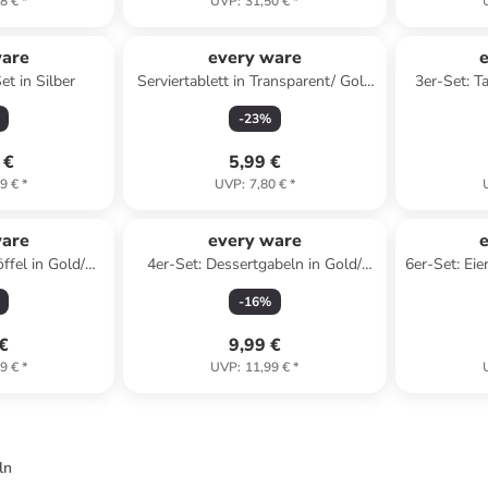
8 €
*
UVP
:
31,50 €
*
ware
every ware
et in Silber
Serviertablett in Transparent/ Gold
3er-Set: T
- (L)41 x (B)28 cm
-
23
%
 €
5,99 €
9 €
*
UVP
:
7,80 €
*
ware
every ware
ffel in Gold/
4er-Set: Dessertgabeln in Gold/
6er-Set: Eie
)15,5 cm
Schwarz - (L)15,5 cm
-
16
%
 €
9,99 €
9 €
*
UVP
:
11,99 €
*
ln