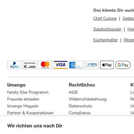
Das könnte Dir auch
Chef Cuisine
Gedec
Salatschüsseln
He
Küchenhelfer
Ritze
limango
Rechtliches
K
family Star Programm
AGB
L
Freunde einladen
Widerrufsbelehrung
R
limango Magazin
Datenschutz
U
Partner & Kooperationen
Compliance
V
Jobs
Impressum
G
Presse
Privatsphäre-Einstellungen
Mediadaten
Geschenkgutscheinbedingungen