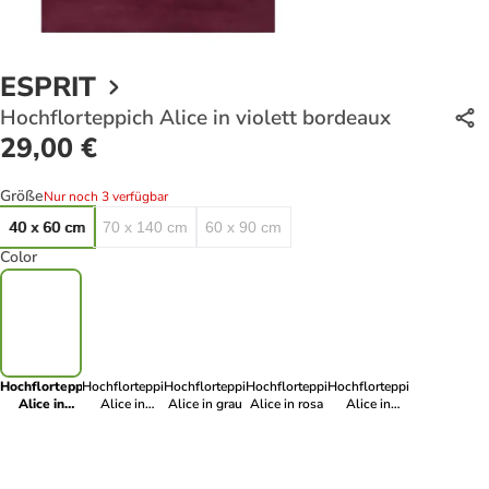
ESPRIT
Hochflorteppich Alice in violett bordeaux
29,00 €
Größe
Nur noch 3 verfügbar
40 x 60 cm
70 x 140 cm
60 x 90 cm
Color
Hochflorteppich
Hochflorteppich
Hochflorteppich
Hochflorteppich
Hochflorteppich
Alice in
Alice in
Alice in grau
Alice in rosa
Alice in
violett
greige
Bordeaux Rot
bordeaux