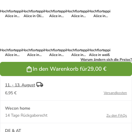
Hochflorteppich
Hochflorteppich
Hochflorteppich
Hochflorteppich
Hochflorteppich
Alice in
Alice in Oliv
Alice in
Alice in
Alice in
Puder Rosa
Grün
Salbei Grün
anthrazit
petrol
Hochflorteppich
Hochflorteppich
Hochflorteppich
Hochflorteppich
Hochflorteppich
Alice in
Alice in
Alice in
Alice in
Alice in weiß
dunkelblau
Caramel
creme beige
Kupfer Rot
Warum ändern sich die Preise?
Beige
In den Warenkorb für
29,00 €
11. - 13. August
6,95 €
Versandkosten
Wecon home
14 Tage Rückgaberecht
Zu den FAQs
DE & AT