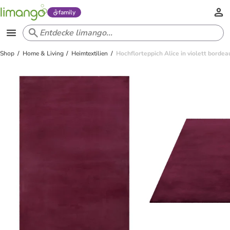
family
Shop
Home & Living
Heimtextilien
Hochflorteppich Alice in violett bordea