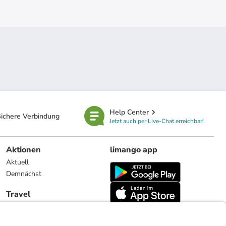
Help Center
ichere Verbindung
Jetzt auch per Live-Chat erreichbar!
Aktionen
limango app
Aktuell
Demnächst
Travel
Reiseangebote