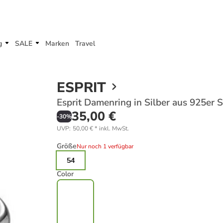
g
SALE
Marken
Travel
ESPRIT
Esprit Damenring in Silber aus 925er S
35,00 €
-
30
%
UVP
:
50,00 €
*
inkl. MwSt.
Größe
Nur noch 1 verfügbar
54
Color