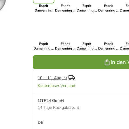
Esprit
Esprit
Esprit
Esprit
Es
Damenring
Damenring in
Damenring in
Damenring in
Damen
in Silber aus
Silber aus
Rosegold aus
Silber aus
Silb
925er
925er
925er
925er
9
Sterling-
Sterling-
Sterling-
Sterling-
Ste
Silber
Silber
Silber
Silber
Si
Esprit
Esprit
Esprit
Esprit
Es
Damenring in
Damenring in
Damenring in
Damenring in
Damen
Silber aus
Silber aus
Rosegold aus
Silber aus
Silb
925er
925er
925er
925er
9
In den
Sterling-
Sterling-
Sterling-
Sterling-
Ste
Silber
Silber
Silber
Silber
Si
10. - 11. August
Kostenloser Versand
MTR24 GmbH
14 Tage Rückgaberecht
DE