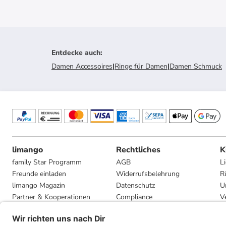
Entdecke auch
:
Damen Accessoires
|
Ringe für Damen
|
Damen Schmuck
limango
Rechtliches
K
family Star Programm
AGB
L
Freunde einladen
Widerrufsbelehrung
R
limango Magazin
Datenschutz
U
Partner & Kooperationen
Compliance
V
Jobs
Impressum
G
Presse
Privatsphäre-Einstellungen