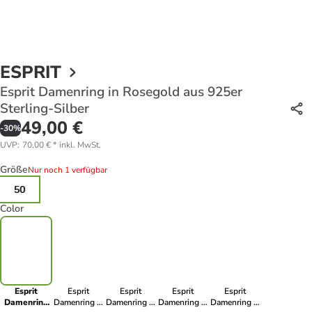
ESPRIT
Esprit Damenring in Rosegold aus 925er
Sterling-Silber
49,00 €
-
30
%
UVP
:
70,00 €
*
inkl. MwSt.
Größe
Nur noch 1 verfügbar
50
Color
Esprit
Esprit
Esprit
Esprit
Esprit
Damenring
Damenring in
Damenring in
Damenring in
Damenring in