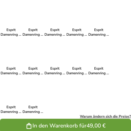
in Rosegold
Silber aus
Rosegold aus
Silber aus
Silber aus
aus 925er
925er
925er
925er
925er
Sterling-
Sterling-
Sterling-
Sterling-
Sterling-
Silber
Silber
Silber
Silber
Silber
Esprit
Esprit
Esprit
Esprit
Esprit
Damenring in
Damenring in
Damenring in
Damenring in
Damenring in
Silber aus
Gold aus
Silber aus
Silber aus
Silber aus
925er
925er
925er
925er
925er
Sterling-
Sterling-
Sterling-
Sterling-
Sterling-
Silber
Silber
Silber
Silber
Silber
Esprit
Esprit
Esprit
Esprit
Esprit
Damenring in
Damenring in
Damenring in
Damenring in
Damenring in
Silber aus
Rosegold aus
Silber aus
Silber aus
Silber aus
925er
925er
925er
925er
925er
Sterling-
Sterling-
Sterling-
Sterling-
Sterling-
Silber
Silber
Silber
Silber
Silber
Esprit
Esprit
Damenring in
Damenring in
Silber aus
Silber aus
Warum ändern sich die Preise?
925er
925er
In den Warenkorb für
49,00 €
Sterling-
Sterling-
Silber
Silber