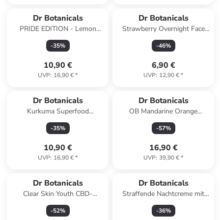
Dr Botanicals
Dr Botanicals
PRIDE EDITION - Lemon
Strawberry Overnight Face
Superfood all-in-one Rescue
Mask
-
35
%
-
46
%
Butter 50ml
10,90 €
6,90 €
UVP
:
16,90 €
*
UVP
:
12,90 €
*
Dr Botanicals
Dr Botanicals
Kurkuma Superfood
OB Mandarine Orange
Wiederherstellende
Erneuerungsspülung 500 ml
-
35
%
-
57
%
Behandlungsmaske - 60ml
10,90 €
16,90 €
UVP
:
16,90 €
*
UVP
:
39,90 €
*
Dr Botanicals
Dr Botanicals
Clear Skin Youth CBD-
Straffende Nachtcreme mit
Gesichtsöl 15ml
Hyaluron & Retinol
-
52
%
-
36
%
Wirkstoffen 60 ml