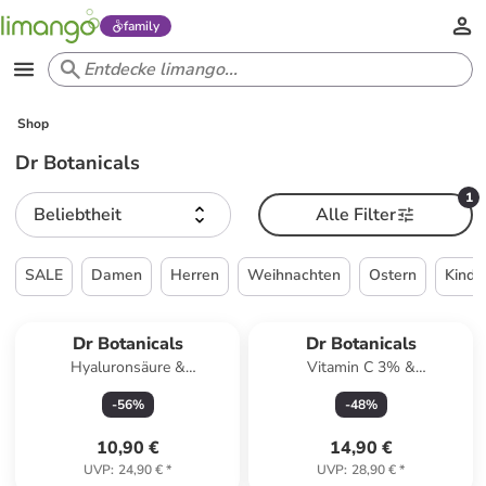
family
Shop
Dr Botanicals
1
Beliebtheit
Alle Filter
SALE
Damen
Herren
Weihnachten
Ostern
Kinde
Dr Botanicals
Dr Botanicals
Hyaluronsäure &
Vitamin C 3% &
Gluconolacton Maske 60ml
Polyglutaminsäure 1%
-
56
%
-
48
%
Aufhellendes Gesichtsserum
30ml
10,90 €
14,90 €
UVP
:
24,90 €
*
UVP
:
28,90 €
*