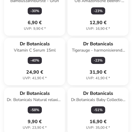
Bambuszahnbürste - Grün
OB Amazonische Beeren-
Tagescreme 15ml Einzelpack
-
30
%
-
23
%
6,90 €
12,90 €
UVP
:
9,90 €
*
UVP
:
16,90 €
*
Dr Botanicals
Dr Botanicals
Vitamin C Serum 15ml
Tigerauge - harmonisierende
und ausgleichende
-
40
%
-
23
%
Gesichtsrolle (goldener
Metallgriff)
24,90 €
31,90 €
UVP
:
41,90 €
*
UVP
:
41,90 €
*
Dr Botanicals
Dr Botanicals
Dr. Botanicals Natural relaxing
Dr.Botanicals Baby Collection
chamomile Baby shampoo
Sweet Almond Oil Diaper
-
58
%
-
51
%
Cream and Body Milk
9,90 €
16,90 €
UVP
:
23,90 €
*
UVP
:
35,00 €
*