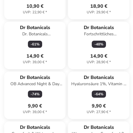
10,90 €
18,90 €
UVP
:
22,90 €
*
UVP
:
29,90 €
*
Dr Botanicals
Dr Botanicals
Dr. Botanicals
Fortschrittliches
Schönheitstasche
Gesichtsserum mit 3 %
-
61
%
-
48
%
Vitamin C &
Polyglutaminsäure
14,90 €
14,90 €
UVP
:
39,00 €
*
UVP
:
28,90 €
*
Dr Botanicals
Dr Botanicals
OB Advanced Night & Day
Hyaluronsäure 1%, Vitamin C
Ultra Revive & Hydrate
1% & Hautstraffender
-
74
%
-
64
%
Moisturiser
Komplex 1% Tagescreme
60ml
9,90 €
9,90 €
UVP
:
39,00 €
*
UVP
:
27,90 €
*
Dr Botanicals
Dr Botanicals