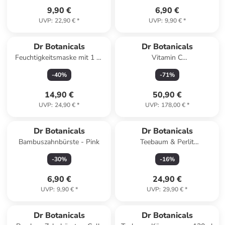
9,90 €
6,90 €
UVP
:
22,90 €
*
UVP
:
9,90 €
*
Dr Botanicals
Dr Botanicals
Feuchtigkeitsmaske mit 1 %
Vitamin C
Hyaluronsäure & 1 %
Tagesfeuchtigkeitspflege für
-
40
%
-
71
%
Gluconolacton 60 ml
Männer + Augenserum
14,90 €
50,90 €
UVP
:
24,90 €
*
UVP
:
178,00 €
*
Dr Botanicals
Dr Botanicals
Bambuszahnbürste - Pink
Teebaum & Perlit
Gesichtspeeling 50ml
-
30
%
-
16
%
6,90 €
24,90 €
UVP
:
9,90 €
*
UVP
:
29,90 €
*
Dr Botanicals
Dr Botanicals