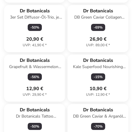
Dr Botanicals
Dr Botanicals
3er Set Diffusor-Öl-Trio, je
DB Green Caviar Collagen
15ml
Feuchtigkeitscreme für Tag
-
50
%
-
69
%
und Nacht 50ml
20,90 €
26,90 €
UVP
:
41,90 €
*
UVP
:
89,00 €
*
Dr Botanicals
Dr Botanicals
Grapefruit & Wassermelone
Kale Superfood Nourishing
Reinigungs-Duo – Frischekick
Day Moisturiser 30ml
-
56
%
-
15
%
12,90 €
10,90 €
UVP
:
29,90 €
*
UVP
:
12,90 €
*
Dr Botanicals
Dr Botanicals
Dr Botanicals Tattoo
DB Green Caviar & Arganöl
Beruhigendes und
Feuchtigkeitscreme für die
-
50
%
-
70
%
feuchtigkeitsspendendes Duo
Nacht 50ml