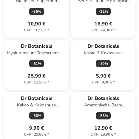
Blaubeere Superfood
5er Set La Rose Française
Antioxidantien
Gesichtsreinigungsbar, je
-
35
%
-
32
%
Körperfeuchtigkeitspflege -
100g
60mlriser 50ml
10,90 €
16,90 €
UVP
:
16,90 €
*
UVP
:
24,90 €
*
Dr Botanicals
Dr Botanicals
Hyaluronsäure Tagescreme- &
Kakao & Kokosnuss
Masken-Set
Superfood
-
51
%
-
40
%
Gesichtsreinigungsbar 100gr
25,90 €
5,90 €
UVP
:
52,90 €
*
UVP
:
9,90 €
*
Dr Botanicals
Dr Botanicals
Kakao & Kokosnuss
Amazonische-Beere
Feuchtigkeitsmaske Duo –
Tagescreme 15 ml
-
66
%
-
55
%
Belebende Pflege 30ml +
60ml
9,90 €
12,90 €
UVP
:
29,80 €
*
UVP
:
28,90 €
*