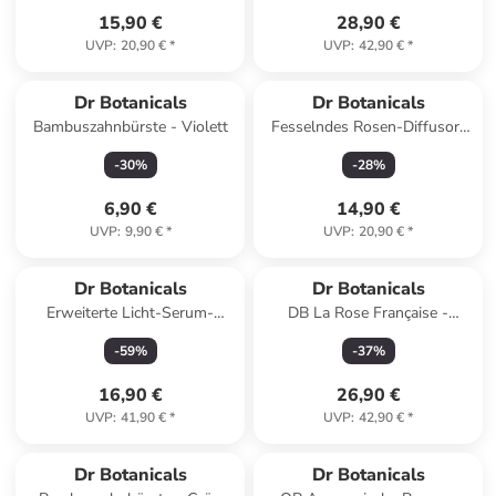
15,90 €
28,90 €
UVP
:
20,90 €
*
UVP
:
42,90 €
*
Dr Botanicals
Dr Botanicals
Bambuszahnbürste - Violett
Fesselndes Rosen-Diffusor-
Öl 10ml
-
30
%
-
28
%
6,90 €
14,90 €
UVP
:
9,90 €
*
UVP
:
20,90 €
*
Dr Botanicals
Dr Botanicals
Erweiterte Licht-Serum-
DB La Rose Française -
Essenz 30ml
Feuchtigkeitscreme für den
-
59
%
-
37
%
Tag 50ml
16,90 €
26,90 €
UVP
:
41,90 €
*
UVP
:
42,90 €
*
Dr Botanicals
Dr Botanicals