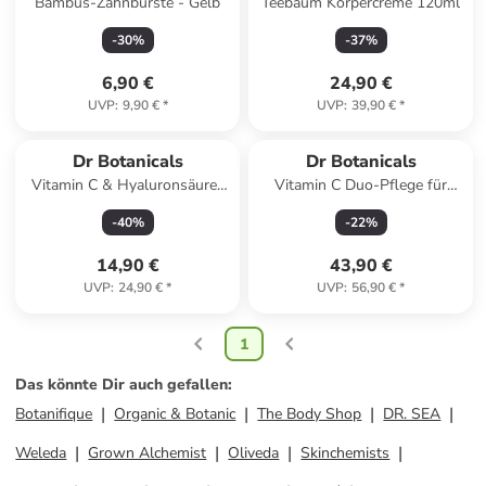
Bambus-Zahnbürste - Gelb
Teebaum Körpercreme 120ml
-
30
%
-
37
%
6,90 €
24,90 €
UVP
:
9,90 €
*
UVP
:
39,90 €
*
Dr Botanicals
Dr Botanicals
Vitamin C & Hyaluronsäure-
Vitamin C Duo-Pflege für
Gesichtsserum 30ml
strahlende Haut
-
40
%
-
22
%
14,90 €
43,90 €
UVP
:
24,90 €
*
UVP
:
56,90 €
*
1
Das könnte Dir auch gefallen
:
Botanifique
Organic & Botanic
The Body Shop
DR. SEA
Weleda
Grown Alchemist
Oliveda
Skinchemists