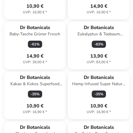
10,90 €
14,90 €
UVP
:
16,90 €
*
UVP
:
16,90 €
*
Dr Botanicals
Dr Botanicals
Baby-Tasche Grüner Frosch
Eukalyptus & Teebaum
Körpercreme Tag & Nacht
-
61
%
-
83
%
60ml
14,90 €
13,90 €
UVP
:
39,00 €
*
UVP
:
83,00 €
*
Dr Botanicals
Dr Botanicals
Kakao & Kokos Superfood
Hemp Infused Super Natural
Belebende
Enzyme Mask 60ml
-
35
%
-
35
%
Feuchtigkeitsmaske 60 ml
10,90 €
10,90 €
UVP
:
16,90 €
*
UVP
:
16,90 €
*
Dr Botanicals
Dr Botanicals