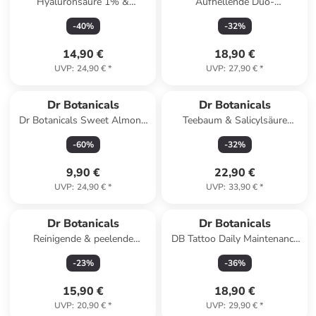
Hyaluronsäure 1% &
Aufhellende Duo-
Gluconolacton-Maske 60ml
Feuchtigkeitscreme mit 1 %
-
40
%
-
32
%
Vitamin C & Vitamin E
14,90 €
18,90 €
UVP
:
24,90 €
*
UVP
:
27,90 €
*
Dr Botanicals
Dr Botanicals
Dr Botanicals Sweet Almond
Teebaum & Salicylsäure
Oil & Chamomile Baby Body
Gesichtsöl 15ml
-
60
%
-
32
%
Milk
9,90 €
22,90 €
UVP
:
24,90 €
*
UVP
:
33,90 €
*
Dr Botanicals
Dr Botanicals
Reinigende & peelende
DB Tattoo Daily Maintenance
Behandlung mit Haferflocken
Nährstoffanreichernde Creme
-
23
%
-
36
%
& Mandeln 120ml
15,90 €
18,90 €
UVP
:
20,90 €
*
UVP
:
29,90 €
*