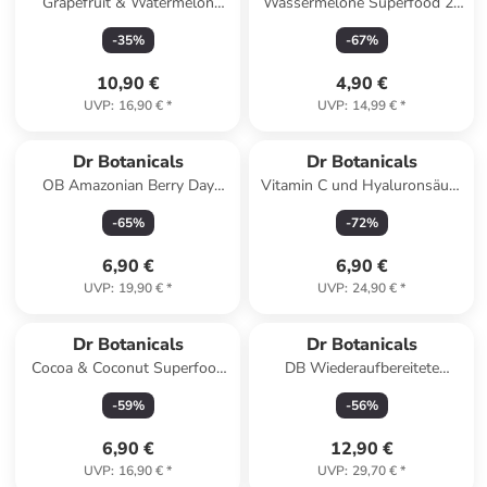
Grapefruit & Watermelon
Wassermelone Superfood 2-
Refreshing Cleanser
in-1-Reinigungsmittel &
-
35
%
-
67
%
Make-up-Entferner 30ml
10,90 €
4,90 €
UVP
:
16,90 €
*
UVP
:
14,99 €
*
Dr Botanicals
Dr Botanicals
OB Amazonian Berry Day
Vitamin C und Hyaluronsäure
Moisturiser 15ml Duo Pack
Maske.
-
65
%
-
72
%
6,90 €
6,90 €
UVP
:
19,90 €
*
UVP
:
24,90 €
*
Dr Botanicals
Dr Botanicals
Cocoa & Coconut Superfood
DB Wiederaufbereitete
Reviving Hydrating Mask
Bambus-Zahnbürste: Grün +
-
59
%
-
56
%
60ml.
Rosa + Lila
6,90 €
12,90 €
UVP
:
16,90 €
*
UVP
:
29,70 €
*