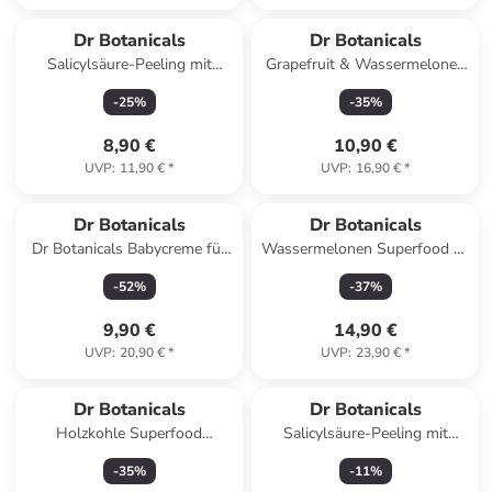
Dr Botanicals
Dr Botanicals
Salicylsäure-Peeling mit
Grapefruit & Wassermelonen
Kaffee, Walnuss und Vitamin
Erfrischende Reinigung 60 ml
-
25
%
-
35
%
E
8,90 €
10,90 €
UVP
:
11,90 €
*
UVP
:
16,90 €
*
Dr Botanicals
Dr Botanicals
Dr Botanicals Babycreme für
Wassermelonen Superfood 2-
Gesicht, Hände und Körper
in-1 Reiniger & Make-up-
-
52
%
-
37
%
Entferner 100ml mit Säuren
9,90 €
14,90 €
UVP
:
20,90 €
*
UVP
:
23,90 €
*
Dr Botanicals
Dr Botanicals
Holzkohle Superfood
Salicylsäure-Peeling mit
Mattierende Gesichtsmaske
Kaffee, Walnuss & Vitamin E
-
35
%
-
11
%
60 ml