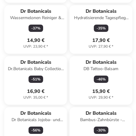
Dr Botanicals
Dr Botanicals
Wassermelonen Reiniger &
Hydratisierende Tagespflege
Make-up-Entferner mit
mit 1 % Hyaluronsäure & 1 %
-
37
%
-
35
%
Fruchtsäuren 100 ml
Vitamin C
14,90 €
17,90 €
UVP
:
23,90 €
*
UVP
:
27,90 €
*
Dr Botanicals
Dr Botanicals
Dr.Botanicals Baby Collection
DB Tattoo-Balsam
Bubble Bath and Cream
-
51
%
-
46
%
16,90 €
15,90 €
UVP
:
35,00 €
*
UVP
:
29,90 €
*
Dr Botanicals
Dr Botanicals
Dr Botanicals Jojoba- und
Bambus-Zahnbürste -
Süßmandelöl Baby-
Regenbogen
-
56
%
-
30
%
Windelcreme