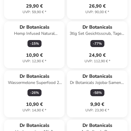
29,90 €
26,90 €
UVP
:
59,90 €
*
UVP
:
90,00 €
*
Dr Botanicals
Dr Botanicals
Hemp Infused Natural
3tlg Set Gesichtsscrub, Tages-
Moisturiser 30ml
und Nachtcreme, Teebaumöl
-
15
%
-
77
%
Körpercreme
10,90 €
24,90 €
UVP
:
12,90 €
*
UVP
:
112,90 €
*
Dr Botanicals
Dr Botanicals
Wassermelone Superfood 2-
Dr Botanicals Jojoba-Samenöl
in-1 Reinigungsmittel &
Entspannendes Baby-
-
26
%
-
58
%
Make-up-Entferner 100ml
Körperöl
10,90 €
9,90 €
UVP
:
14,90 €
*
UVP
:
23,90 €
*
Dr Botanicals
Dr Botanicals