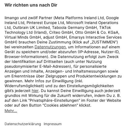
limango
Rechtliches
Kundenservice
Shop
Aktionen
Travel