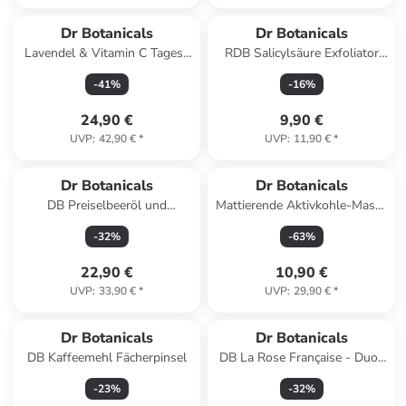
Dr Botanicals
Dr Botanicals
Lavendel & Vitamin C Tages-
RDB Salicylsäure Exfoliator
und Nachtpflege 50ml
mit Kaffee, Walnuss &
-
41
%
-
16
%
Vitamin E 30ml
24,90 €
9,90 €
UVP
:
42,90 €
*
UVP
:
11,90 €
*
Dr Botanicals
Dr Botanicals
DB Preiselbeeröl und
Mattierende Aktivkohle-Maske
Wacholderbeeröl Nachtcreme
für fettige Haut
-
32
%
-
63
%
50ml
22,90 €
10,90 €
UVP
:
33,90 €
*
UVP
:
29,90 €
*
Dr Botanicals
Dr Botanicals
DB Kaffeemehl Fächerpinsel
DB La Rose Française - Duo-
Feuchtigkeitspflege für Tag
-
23
%
-
32
%
und Nacht 50ml