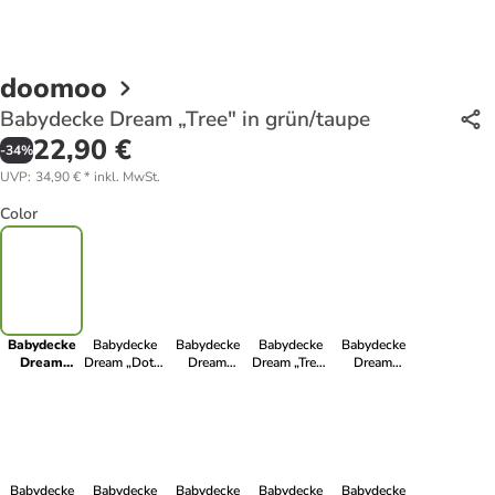
doomoo
Babydecke Dream „Tree" in grün/taupe
22,90 €
-
34
%
UVP
:
34,90 €
*
inkl. MwSt.
Color
Babydecke
Babydecke
Babydecke
Babydecke
Babydecke
Dream
Dream „Dots"
Dream
Dream „Tree"
Dream
„Tree" in
in Mint
„Classis" in
in Lemon /
„Lollypop" in
grün/taupe
taupe
Taupe
ocker
Babydecke
Babydecke
Babydecke
Babydecke
Babydecke