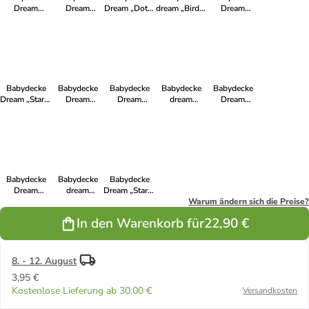
Dream
Dream
Dream „Dots"
dream „Birds"
Dream
„Hund" in
„Fruits" in
in Taupe
in Taupe
„Ethnic" in
blau
Rosa
Anthrazit
Babydecke
Babydecke
Babydecke
Babydecke
Babydecke
Dream „Stars"
Dream
Dream
dream
Dream
in anthrazit
„Giraffe" in
„Stones" in
„Classic
„Ethnic" in
Grau
Grau
gestreift" in
Petrol
Grau
Babydecke
Babydecke
Babydecke
Dream
dream
Dream „Stars"
„Giraffe" in
„Stones" in
in Blau-Grau
Warum ändern sich die Preise?
rosa
rosa
In den Warenkorb für
22,90 €
8. - 12. August
3,95 €
Kostenlose Lieferung ab 30,00 €
Versandkosten