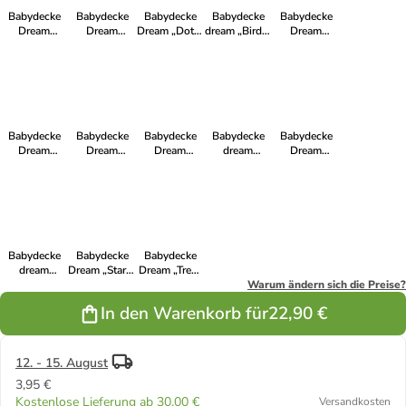
Babydecke
Babydecke
Babydecke
Babydecke
Babydecke
Dream
Dream
Dream „Dots"
dream „Birds"
Dream
„Hund" in
„Fruits" in
in Taupe
in Taupe
„Ethnic" in
blau
Rosa
Anthrazit
Babydecke
Babydecke
Babydecke
Babydecke
Babydecke
Dream
Dream
Dream
dream
Dream
„Giraffe" in
„Stones" in
„Ethnic" in
„Classic
„Giraffe" in
Grau
Grau
Petrol
gestreift" in
rosa
Grau
Babydecke
Babydecke
Babydecke
dream
Dream „Stars"
Dream „Tree"
„Stones" in
in Blau-Grau
in grün/taupe
Warum ändern sich die Preise?
rosa
In den Warenkorb für
22,90 €
12. - 15. August
3,95 €
Kostenlose Lieferung ab 30,00 €
Versandkosten