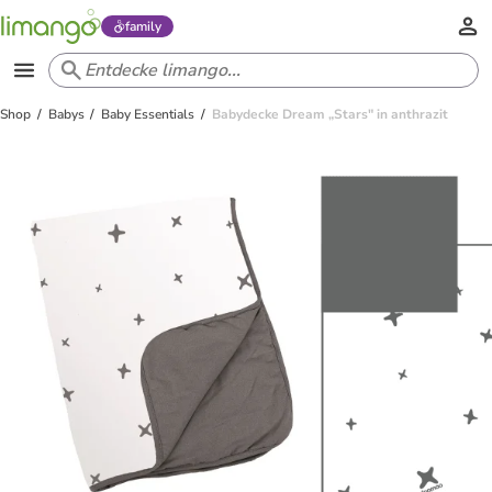
family
Shop
Babys
Baby Essentials
Babydecke Dream „Stars" in anthrazit