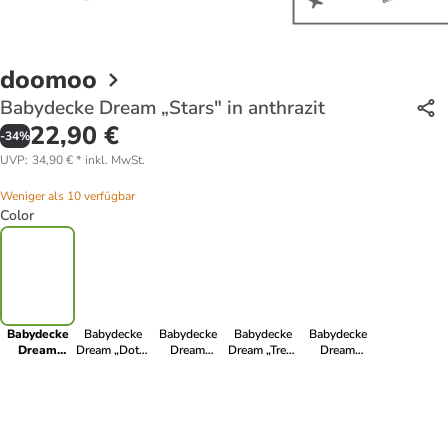
doomoo
Babydecke Dream „Stars" in anthrazit
22,90 €
-
34
%
UVP
:
34,90 €
*
inkl. MwSt.
Weniger als 10 verfügbar
Color
Babydecke
Babydecke
Babydecke
Babydecke
Babydecke
Dream
Dream „Dots"
Dream
Dream „Tree"
Dream
„Stars" in
in Mint
„Classis" in
in Lemon /
„Lollypop" in
anthrazit
taupe
Taupe
ocker